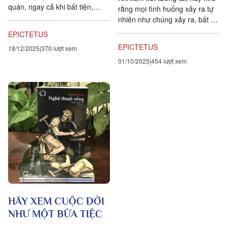
quán, ngay cả khi bất tiện,
rằng mọi tình huống xảy ra tự
không thoải mái hay không dễ
nhiên như chúng xảy ra, bất kể
dàng. Những ý tưởng, lời nói...
ta nghĩ thế nào về chúng.
EPICTETUS
Những hy vọng...
EPICTETUS
18/12/2025
370 lượt xem
01/10/2025
454 lượt xem
HÃY XEM CUỘC ĐỜI
NHƯ MỘT BỮA TIỆC