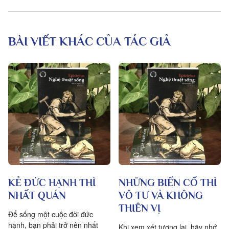
BÀI VIẾT KHÁC CỦA TÁC GIẢ
KẺ ĐỨC HẠNH THÌ
NHỮNG BIẾN CỐ THÌ
NHẤT QUÁN
VÔ TƯ VÀ KHÔNG
THIÊN VỊ
Để sống một cuộc đời đức
hạnh, bạn phải trở nên nhất
Khi xem xét tương lai, hãy nhớ