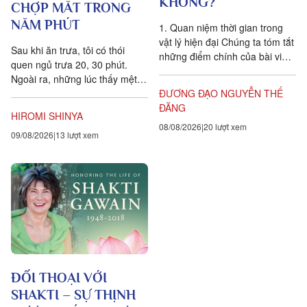
KHÔNG?
CHỢP MẮT TRONG
NĂM PHÚT
1. Quan niệm thời gian trong
vật lý hiện đại Chúng ta tóm tắt
Sau khi ăn trưa, tôi có thói
những điểm chính của bài viết
quen ngủ trưa 20, 30 phút.
Is time an illusion? của Giáo sư
Ngoài ra, những lúc thấy mệt
Triết học Craig...
mỏi, tôi cũng hay chợp mắt
ĐƯƠNG ĐẠO NGUYỄN THẾ
khoảng năm phút. Điều quan...
ĐĂNG
HIROMI SHINYA
08/08/2026
20 lượt xem
09/08/2026
13 lượt xem
ĐỐI THOẠI VỚI
SHAKTI – SỰ THỊNH