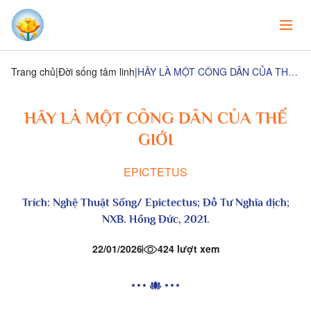
Trang chủ
Đời sống tâm linh
HÃY LÀ MỘT CÔNG DÂN CỦA THẾ GIỚI
HÃY LÀ MỘT CÔNG DÂN CỦA THẾ
GIỚI
EPICTETUS
Trích: Nghệ Thuật Sống/ Epictectus; Đỗ Tư Nghĩa dịch;
NXB. Hồng Đức, 2021.
22/01/2026
424 lượt xem