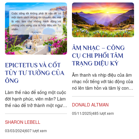
ÂM NHẠC – CÔNG
CỤ CHI PHỐI TÂM
TRẠNG DIỆU KỲ
EPICTETUS VÀ CỐT
TỦY TƯ TƯỞNG CỦA
Âm thanh và nhịp điệu của âm
ÔNG
nhạc nổi tiếng với tác động của
nó lên tâm hồn và tâm lý con
Làm thế nào để sống một cuộc
người đã mấy ngàn năm nay,
đời hạnh phúc, viên mãn? Làm
có lẽ...
DONALD ALTMAN
thế nào để trở thành một người
tốt? Việc trả lời những câu hỏi
05/11/2025
485 lượt xem
này là niềm...
SHARON LEBELL
03/03/2024
607 lượt xem