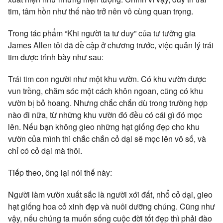
tim, tâm hồn như thế nào trở nên vô cùng quan trọng.
Trong tác phẩm “Khi người ta tư duy” của tư tưởng gia
James Allen tôi đã đề cập ở chương trước, việc quản lý trái
tim được trình bày như sau:
Trái tim con người như một khu vườn. Có khu vườn được
vun trồng, chăm sóc một cách khôn ngoan, cũng có khu
vườn bị bỏ hoang. Nhưng chắc chắn dù trong trường hợp
nào đi nữa, từ những khu vườn đó đều có cái gì đó mọc
lên. Nếu bạn không gieo những hạt giống đẹp cho khu
vườn của mình thì chắc chắn cỏ dại sẽ mọc lên vô số, và
chỉ có cỏ dại mà thôi.
Tiếp theo, ông lại nói thế này:
Người làm vườn xuất sắc là người xới đất, nhổ cỏ dại, gieo
hạt giống hoa cỏ xinh đẹp và nuôi dưỡng chúng. Cũng như
vậy, nếu chúng ta muốn sống cuộc đời tốt đẹp thì phải đào