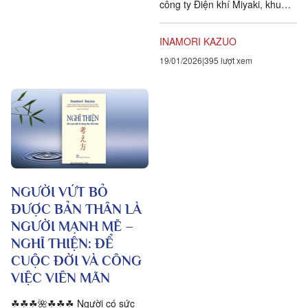
công ty Điện khí Miyaki, khu
phố Nishinokyo Hara-machi,
quận Nakagyo ở Kyoto. Các
INAMORI KAZUO
cán bộ của Kyocera...
19/01/2026
395 lượt xem
NGƯỜI VỨT BỎ
ĐƯỢC BẢN THÂN LÀ
NGƯỜI MẠNH MẼ –
NGHĨ THIỆN: ĐỂ
CUỘC ĐỜI VÀ CÔNG
VIỆC VIÊN MÃN
☘☘☘🌺☘☘☘ Người có sức