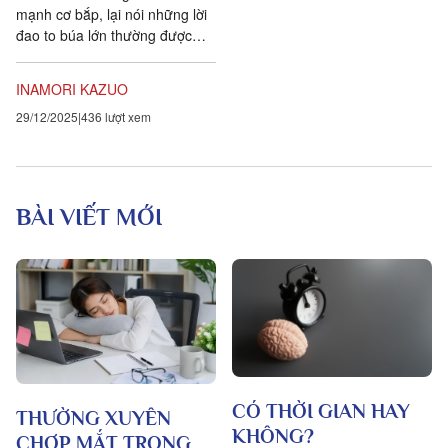
mạnh cơ bắp, lại nói những lời
đao to búa lớn thường được
cho rằng mạnh mẽ, có thể
trông cậy được nhưng thực tế,
INAMORI KAZUO
khi...
29/12/2025
436 lượt xem
BÀI VIẾT MỚI
CÓ THỜI GIAN HAY
THƯỜNG XUYÊN
KHÔNG?
CHỢP MẮT TRONG