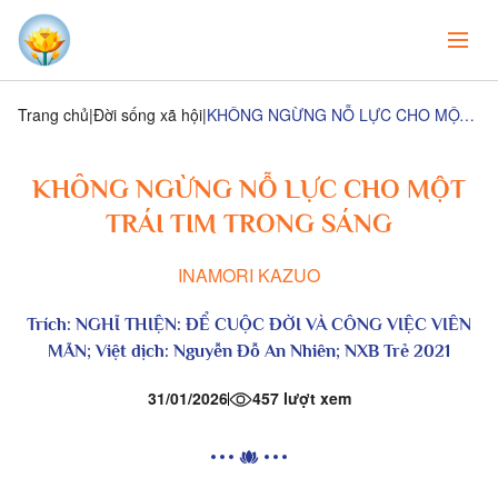
Trang chủ
Đời sống xã hội
KHÔNG NGỪNG NỖ LỰC CHO MỘT TRÁI TIM TRONG SÁNG
KHÔNG NGỪNG NỖ LỰC CHO MỘT
TRÁI TIM TRONG SÁNG
INAMORI KAZUO
Trích:
NGHĨ THIỆN: ĐỂ CUỘC ĐỜI VÀ CÔNG VIỆC VIÊN
MÃN;
Việt dịch: Nguyễn Đỗ An Nhiên; NXB Trẻ 2021
31/01/2026
457 lượt xem