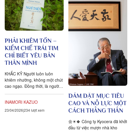
PHẢI KHIÊM TỐN –
KIỀM CHẾ TRÁI TIM
CHỈ BIẾT YÊU BẢN
THÂN MÌNH
KHẮC KỶ Người luôn luôn
khiêm nhường, không một chút
cao ngạo. Đồng thời, là người
bất kỳ lúc nào cũng có thể sẵn
DÁM ĐẶT MỤC TIÊU
sàng gác chuyện cua mình
INAMORI KAZUO
CAO VÀ NỖ LỰC MỘT
qua...
CÁCH THẲNG THẮN
23/04/2026
234 lượt xem
🌼☀🍀 Công ty Kyocera đã khởi
đầu từ việc mượn nhà kho