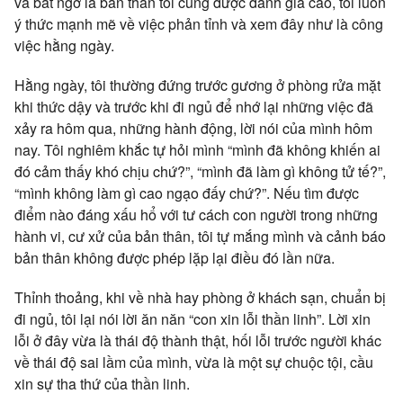
và bất ngờ là bản thân tôi cũng được đánh giá cao, tôi luôn
ý thức mạnh mẽ về việc phản tỉnh và xem đây như là công
việc hằng ngày.
Hằng ngày, tôi thường đứng trước gương ở phòng rửa mặt
khi thức dậy và trước khi đi ngủ để nhớ lại những việc đã
xảy ra hôm qua, những hành động, lời nói của mình hôm
nay. Tôi nghiêm khắc tự hỏi mình “mình đã không khiến ai
đó cảm thấy khó chịu chứ?”, “mình đã làm gì không tử tế?”,
“mình không làm gì cao ngạo đấy chứ?”. Nếu tìm được
điểm nào đáng xấu hổ với tư cách con người trong những
hành vi, cư xử của bản thân, tôi tự mắng mình và cảnh báo
bản thân không được phép lặp lại điều đó lần nữa.
Thỉnh thoảng, khi về nhà hay phòng ở khách sạn, chuẩn bị
đi ngủ, tôi lại nói lời ăn năn “con xin lỗi thần linh”. Lời xin
lỗi ở đây vừa là thái độ thành thật, hối lỗi trước người khác
về thái độ sai lầm của mình, vừa là một sự chuộc tội, cầu
xin sự tha thứ của thần linh.