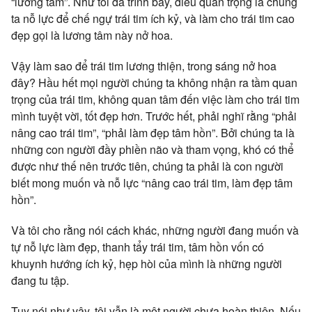
“lương tâm”. Như tôi đã trình bày, điều quan trọng là chúng
ta nỗ lực để chế ngự trái tim ích kỷ, và làm cho trái tim cao
đẹp gọi là lương tâm này nở hoa.
Vậy làm sao để trái tim lương thiện, trong sáng nở hoa
đây? Hầu hết mọi người chúng ta không nhận ra tầm quan
trọng của trái tim, không quan tâm đến việc làm cho trái tim
mình tuyệt vời, tốt đẹp hơn. Trước hết, phải nghĩ rằng “phải
nâng cao trái tim”, “phải làm đẹp tâm hồn”. Bởi chúng ta là
những con người đầy phiền não và tham vọng, khó có thể
được như thế nên trước tiên, chúng ta phải là con người
biết mong muốn và nỗ lực “nâng cao trái tim, làm đẹp tâm
hồn”.
Và tôi cho rằng nói cách khác, những người đang muốn và
tự nỗ lực làm đẹp, thanh tẩy trái tim, tâm hồn vốn có
khuynh hướng ích kỷ, hẹp hòi của mình là những người
đang tu tập.
Tuy nói như vậy, tôi vẫn là một người chưa hoàn thiện. Nếu