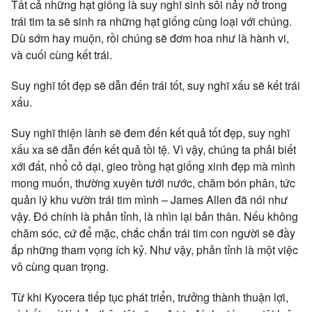
Tất cả những hạt giống là suy nghĩ sinh sôi nảy nở trong
trái tim ta sẽ sinh ra những hạt giống cùng loại với chúng.
Dù sớm hay muộn, rồi chúng sẽ đơm hoa như là hành vi,
và cuối cùng kết trái.
Suy nghĩ tốt đẹp sẽ dẫn đến trái tốt, suy nghĩ xấu sẽ kết trái
xấu.
Suy nghĩ thiện lành sẽ đem đến kết quả tốt đẹp, suy nghĩ
xấu xa sẽ dẫn đến kết quả tồi tệ. Vì vậy, chúng ta phải biết
xới đất, nhổ cỏ dại, gieo trồng hạt giống xinh đẹp mà mình
mong muốn, thường xuyên tưới nước, chăm bón phân, tức
quản lý khu vườn trái tim mình – James Allen đã nói như
vậy. Đó chính là phản tỉnh, là nhìn lại bản thân. Nếu không
chăm sóc, cứ để mặc, chắc chắn trái tim con người sẽ đầy
ắp những tham vọng ích kỷ. Như vậy, phản tỉnh là một việc
vô cùng quan trọng.
Từ khi Kyocera tiếp tục phát triển, trưởng thành thuận lợi,