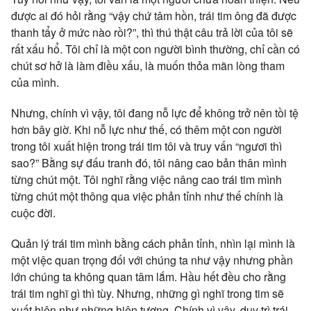
được ai đó hỏi rằng “vậy chứ tâm hồn, trái tim ông đã được
thanh tẩy ở mức nào rồi?”, thì thú thật câu trả lời của tôi sẽ
rất xấu hổ. Tôi chỉ là một con người bình thường, chỉ cần có
chút sơ hở là làm điều xấu, là muốn thỏa mãn lòng tham
của mình.
Nhưng, chính vì vậy, tôi đang nỗ lực để không trở nên tồi tệ
hơn bây giờ. Khi nỗ lực như thế, có thêm một con người
trong tôi xuất hiện trong trái tim tôi và truy vấn “ngươi thì
sao?” Bằng sự đấu tranh đó, tôi nâng cao bản thân mình
từng chút một. Tôi nghĩ rằng việc nâng cao trái tim mình
từng chút một thông qua việc phản tỉnh như thế chính là
cuộc đời.
Quản lý trái tim mình bằng cách phản tỉnh, nhìn lại mình là
một việc quan trọng đối với chúng ta như vậy nhưng phần
lớn chúng ta không quan tâm lắm. Hầu hết đều cho rằng
trái tim nghĩ gì thì tùy. Nhưng, những gì nghĩ trong tim sẽ
xuất hiện như những hiện tượng. Chính vì vậy, duy trì trái