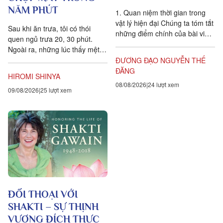
NĂM PHÚT
1. Quan niệm thời gian trong
vật lý hiện đại Chúng ta tóm tắt
Sau khi ăn trưa, tôi có thói
những điểm chính của bài viết
quen ngủ trưa 20, 30 phút.
Is time an illusion? của Giáo sư
Ngoài ra, những lúc thấy mệt
Triết học Craig...
mỏi, tôi cũng hay chợp mắt
ĐƯƠNG ĐẠO NGUYỄN THẾ
khoảng năm phút. Điều quan...
ĐĂNG
HIROMI SHINYA
08/08/2026
24 lượt xem
09/08/2026
25 lượt xem
ĐỐI THOẠI VỚI
SHAKTI – SỰ THỊNH
VƯỢNG ĐÍCH THỰC