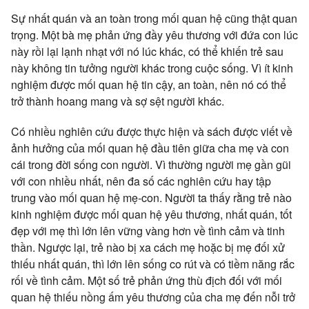
Sự nhất quán và an toàn trong mối quan hệ cũng thật quan
trọng. Một bà mẹ phản ứng đầy yêu thương với đứa con lúc
này rồi lại lạnh nhạt với nó lúc khác, có thể khiến trẻ sau
này không tin tưởng người khác trong cuộc sống. Vì ít kinh
nghiệm được mối quan hệ tin cậy, an toàn, nên nó có thể
trở thành hoang mang và sợ sệt người khác.
Có nhiều nghiên cứu được thực hiện và sách được viết về
ảnh hưởng của mối quan hệ đầu tiên giữa cha mẹ và con
cái trong đời sống con người. Vì thường người mẹ gần gũi
với con nhiều nhất, nên đa số các nghiên cứu hay tập
trung vào mối quan hệ mẹ-con. Người ta thấy rằng trẻ nào
kinh nghiệm được mối quan hệ yêu thương, nhất quán, tốt
đẹp với mẹ thì lớn lên vững vàng hơn về tình cảm và tinh
thần. Ngược lại, trẻ nào bị xa cách mẹ hoặc bị mẹ đối xử
thiếu nhất quán, thì lớn lên sống co rút và có tiềm năng rắc
rối về tình cảm. Một số trẻ phản ứng thù địch đối với mối
quan hệ thiếu nồng ấm yêu thương của cha mẹ đến nỗi trở