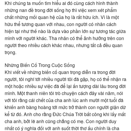
Khi chúng ta muốn tìm hiểu ai đó cùng cách hình thành
những nan đề trong đời sống họ thì việc xem xét phẩm
chất những mối quan hệ của họ là rất hữu ích. Vì là một
hữu thể tương quan với nhau, con người có nhân cách
hiện tại như thế nào là dựa vào phần lớn sự tương tác giữa
mình với người khác. Tha nhân có thể ảnh hưởng trên con
người theo nhiều cách khác nhau, nhưng tất cả đều quan
trọng.
Những Biến Cố Trong Cuộc Sống
Khi viết về những biến cố quan trọng diễn ra trong đời
người, tôi nghĩ tới nhiều người tôi đã gặp, họ có thể nhận ra
một hoặc nhiều sự việc đã để lại ấn tượng dài lâu trong đời
mình. Một thanh niên tôi trò chuyện cách đây vài năm, nói
với tôi rằng cái chết của cha anh lúc anh mười một tuổi đã
khiến anh bàng hoàng tới mức trở thành con người giận dữ
kể từ đó. Anh cho rằng Đức Chúa Trời bất công khi lấy mất
cha anh, bởi lẽ anh cũng chẳng có mẹ. Con người duy
nhất có ý nghĩa đối với anh suốt thời thơ ấu chính là cha