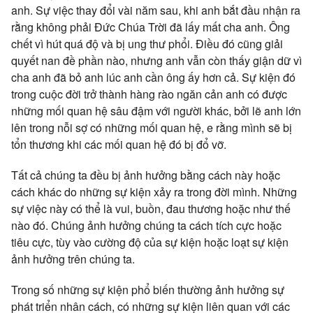
anh. Sự việc thay đổi vài năm sau, khi anh bắt đầu nhận ra
rằng không phải Đức Chúa Trời đã lấy mất cha anh. Ông
chết vì hút quá độ và bị ung thư phổi. Điều đó cũng giải
quyết nan đề phần nào, nhưng anh vẫn còn thấy giận dữ vì
cha anh đã bỏ anh lúc anh cần ông ấy hơn cả. Sự kiện đó
trong cuộc đời trở thành hàng rào ngăn cản anh có được
những mối quan hệ sâu đậm với người khác, bởi lẽ anh lớn
lên trong nỗi sợ có những mối quan hệ, e rằng mình sẽ bị
tổn thương khi các mối quan hệ đó bị đổ vỡ.
Tất cả chúng ta đều bị ảnh hưởng bằng cách này hoặc
cách khác do những sự kiện xảy ra trong đời mình. Những
sự việc này có thể là vui, buồn, đau thương hoặc như thế
nào đó. Chúng ảnh hưởng chúng ta cách tích cực hoặc
tiêu cực, tùy vào cường độ của sự kiện hoặc loạt sự kiện
ảnh hưởng trên chúng ta.
Trong số những sự kiện phổ biến thường ảnh hưởng sự
phát triển nhân cách, có những sự kiện liên quan với các