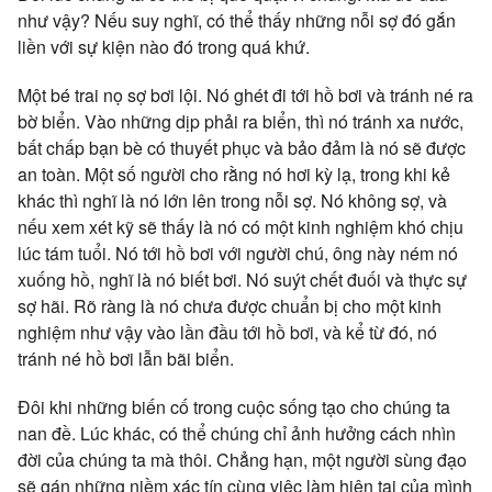
như vậy? Nếu suy nghĩ, có thể thấy những nỗi sợ đó gắn
liền với sự kiện nào đó trong quá khứ.
Một bé trai nọ sợ bơi lội. Nó ghét đi tới hồ bơi và tránh né ra
bờ biển. Vào những dịp phải ra biển, thì nó tránh xa nước,
bất chấp bạn bè có thuyết phục và bảo đảm là nó sẽ được
an toàn. Một số người cho rằng nó hơi kỳ lạ, trong khi kẻ
khác thì nghĩ là nó lớn lên trong nỗi sợ. Nó không sợ, và
nếu xem xét kỹ sẽ thấy là nó có một kinh nghiệm khó chịu
lúc tám tuổi. Nó tới hồ bơi với người chú, ông này ném nó
xuống hồ, nghĩ là nó biết bơi. Nó suýt chết đuối và thực sự
sợ hãi. Rõ ràng là nó chưa được chuẩn bị cho một kinh
nghiệm như vậy vào lần đầu tới hồ bơi, và kể từ đó, nó
tránh né hồ bơi lẫn bãi biển.
Đôi khi những biến cố trong cuộc sống tạo cho chúng ta
nan đề. Lúc khác, có thể chúng chỉ ảnh hưởng cách nhìn
đời của chúng ta mà thôi. Chẳng hạn, một người sùng đạo
sẽ gán những niềm xác tín cùng việc làm hiện tại của mình