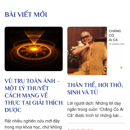
BÀI VIẾT MỚI
VŨ TRỤ TOÀN ẢNH –
THÂN THỂ, HƠI THỞ,
MỘT LÝ THUYẾT
SINH VÀ TỬ
CÁCH MẠNG VỀ
THỰC TẠI GIẢI THÍCH
Lời người dịch: Những lời dạy
ngắn trong cuốn “Chẳng Có Ai
ĐƯỢC
Cả” được trích từ những bài
Rất nhiều nghiên cứu mới đây
pháp mà ngài Ajahn Chah đã
trong mọi khoa học, chứ không
dạy cho các Phật tử, nhất...