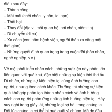
điều sau đây:
– Thành công
– Mất mát (chết chóc, ly hôn, tai nạn)
– Thất bại
– Thay đổi (địa vị, mối quan hệ, nơi chốn, niềm tin)
– Di chuyển (di cư)
– Xa cách (con nằm bệnh viện, người thân xa vắng một
thời gian)
– Những quyết định quan trọng trong cuộc đời (hôn nhân,
nghề nghiệp, v.v.)
Về mặt phát triển nhân cách, những sự kiện này phần lớn
liên quan với quá khứ, đặc biệt những sự kiện thời thơ ấu.
Dĩ nhiên, những sự kiện hiện tại cũng ảnh hưởng con
người, nhưng theo cách khác. Thường thì những sự kiện
quá khứ góp phần tạo thành nhân cách và ảnh hưởng
cách con người phản ứng những tình huống hiện tại. Hãy
suy nghĩ trong giây lát, những loại sợ hãi trong chúng ta.
Đôi lúc chúng ta có thể bị què quặt vì chúng. Mà do đâu