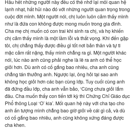
Hầu hết những người này đều có thể nhớ lại mối quan hệ
lạnh nhạt, hất hủi nào đó với những người quan trọng trong
cuộc đời mình. Một người nói, chị luôn luôn cảm thấy mình
như là đứa con không được mong muốn trong gia đình.
Cha mẹ chị muốn có con trai khi sinh ra chị, và họ khiến
chị cảm thấy mình là một lầm lỗi và thất vọng. Khi đến gặp
tôi, chị chẳng thấy được điều gì tốt nơi bản thân và tự ti
mặc cảm rất nặng, thấy mình chẳng ra gì. Một người khác
nói, lúc nào anh cũng phải nghe là lẽ ra anh có thể học
giỏi hơn. Dù anh có cố gắng bao nhiêu, cha anh cũng
chẳng tán thưởng anh. Ngược lại, ông hỏi tại sao anh
không học giỏi hơn các bạn cùng lớp. Tuy cuối cùng anh
đã đứng đầu lớp, cha anh vẫn bảo, ‘Cũng chưa giỏi lắm
đâu. Cha muốn thấy con tiến tới kỳ thi Chứng Chỉ Giáo dục
Phổ thông Loại ‘O’ kia’. Mối quan hệ này với cha tạo cho
anh ấn tượng mình chẳng bao giờ giỏi về cái gì cả, và dù
có cố gắng bao nhiêu, anh cũng không xứng đáng được
cha khen.