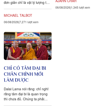
AJAHN CHAH
đơn giản chỉ là vật lý lượng tử,
đều chứng tỏ rằng vạn vật ít
06/08/2026
1,345 lượt xem
tính cá thể hơn rất nhiều so với
MICHAEL TALBOT
chúng ta tưởng. Một câu
06/08/2026
7,271 lượt xem
chuyện khoa học đang xuất
hiện cung cấp bằng chứng cho
thấy toàn bộ vật chất tồn tại
trong một mạng nhằng nhịt các
kết nối. Khía cạnh quan trọng
nhất của sự sống không còn là
vật nữa, mà là mối liên hệ giữa
các vật.
CHỈ CÓ TÂM ĐẠI BI
CHÂN CHÍNH MỚI
LÀM ĐƯỢC
Dalai Lama nói rằng: chỉ nghĩ
rằng tâm đại bi là quan trọng
thì chưa đủ. Chúng ta phải
chuyển hóa các suy nghĩ và