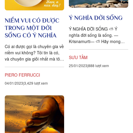
Ý NGHĨA ĐỜI SỐNG
NIỀM VUI CÓ ĐƯỢC
TRONG MỘT ĐỜI
Ý NGHĨA ĐỜI SỐNG ⛅ Ý
SỐNG CÓ Ý NGHĨA
nghĩa đời sống là sống. —
Krisnamurti— ⛅ Hãy mong
Có ai được gọi là chuyên gia về
muốn rằng cuộc đời bạn có giá
niềm vui không? Tôi tin là có,
trị cho cái gì vĩ đại! Hãy mong...
SƯU TẦM
và chuyên gia giỏi nhất mà tôi
biết là Roberto Assagioli, cha
25/01/2023
888 lượt xem
đẻ của ngành...
PIERO FERRUCCI
04/01/2023
3,429 lượt xem