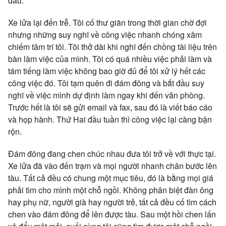
đầu.
Xe lửa lại đến trễ. Tôi cố thư giãn trong thời gian chờ đợi
nhưng những suy nghĩ về công việc nhanh chóng xâm
chiếm tâm trí tôi. Tôi thở dài khi nghĩ đến chồng tài liệu trên
bàn làm việc của mình. Tôi có quá nhiều việc phải làm và
tám tiếng làm việc không bao giờ đủ để tôi xử lý hết các
công việc đó. Tôi tạm quên đi đám đông và bắt đầu suy
nghĩ về việc mình dự định làm ngay khi đến văn phòng.
Trước hết là tôi sẽ gửi email và fax, sau đó là viết báo cáo
và họp hành. Thứ Hai đầu tuần thì công việc lại càng bận
rộn.
Đám đông đang chen chúc nhau đưa tôi trở về với thực tại.
Xe lửa đã vào đến trạm và mọi người nhanh chân bước lên
tàu. Tất cả đều có chung một mục tiêu, đó là bằng mọi giá
phải tìm cho mình một chỗ ngồi. Không phân biệt đàn ông
hay phụ nữ, người già hay người trẻ, tất cả đều cố tìm cách
chen vào đám đông để lên được tàu. Sau một hồi chen lấn