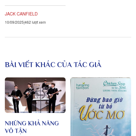
niệm. Đối diện nó, ta có thể
phát khởi phần lớn...
JACK CANFIELD
10/09/2025
462 lượt xem
BÀI VIẾT KHÁC CỦA TÁC GIẢ
NHỮNG KHẢ NĂNG
VÔ TẬN