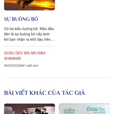
SỰ BUÔNG BỎ
Có ba kiểu buông bỏ. Kiểu đầu
tiên là sự buông bỏ nảy sinh
khi bạn nhận ra khổ đau trên
thế giới và bạn sợ sự khổ đau.
Những...
GURU DEV SRI SRI RAVI
SHANKAR
26/03/2023
841 lượt xem
BÀI VIẾT KHÁC CỦA TÁC GIẢ