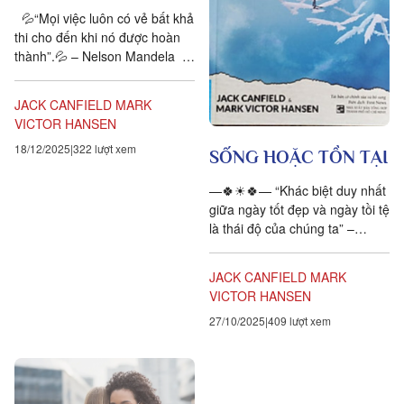
💦“Mọi việc luôn có vẻ bất khả
thi cho đến khi nó được hoàn
thành”.💦 – Nelson Mandela
🍀Năm 1889, Rudyard Kipling –
nhà văn đoạt giải Nobel...
JACK CANFIELD
MARK
VICTOR HANSEN
18/12/2025
322 lượt xem
SỐNG HOẶC TỒN TẠI
—🍀☀🍀— “Khác biệt duy nhất
giữa ngày tốt đẹp và ngày tồi tệ
là thái độ của chúng ta” –
Khuyết danh– Ấn tượng đầu
tiên của tôi về Mike –...
JACK CANFIELD
MARK
VICTOR HANSEN
27/10/2025
409 lượt xem