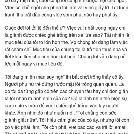
xô đẩy mệt mỏi, cuối cùng tôi cũng tìm được một chỗ ngồi.
Việc có chỗ ngồi cho phép tôi làm vài việc giấy tờ. Tôi luôn
tranh thủ bắt đầu công việc sớm phút nào hay phút ấy.
Cuộc đời tôi tồi tệ đến thế ư? Việc vui nhất trong ngày chỉ
là giành được chiếc ghế trống trên xe lửa sao? Tất nhiên là
mục tiêu của tôi to lớn hơn thế. Vợ chồng tôi đang làm việc
rất chăm chỉ. Mục tiêu của chúng tôi là trả tiền thuê nhà và
tiết kiệm tiền cho con học đại học. Chúng tôi vẫn đang nỗ
lực mỗi ngày vì mục tiêu đó.
Tôi đang miên man suy nghĩ thì bất chợt trông thấy cô ấy.
Người phụ nữ trẻ đứng trước mặt tôi trông quen quen. Là
do tôi đã từng gặp cô trên các chuyến tàu hay chỉ đơn giản
là tôi nhận ra ánh nhìn của cô? Đó là ánh nhìn thể hiện sự
cam chịu vì vừa để vuột chiếc ghế trống vào tay người
khác. Ánh nhìn đó như muốn nói, “Tôi chẳng còn sức
giành giật nữa”. Tôi hiểu cảm giác của cô ấy, nhưng tôi còn
có việc phải làm. Tôi còn phải viết báo cáo và trả lời email.