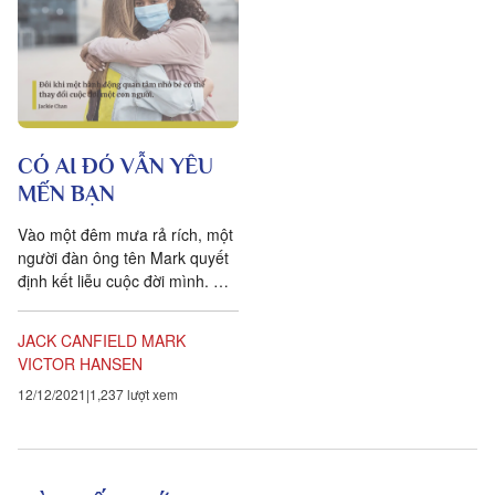
CÓ AI ĐÓ VẪN YÊU
MẾN BẠN
Vào một đêm mưa rả rích, một
người đàn ông tên Mark quyết
định kết liễu cuộc đời mình. Ở
độ tuổi ngoài năm mươi, ông
vẫn còn độc thân,...
JACK CANFIELD
MARK
VICTOR HANSEN
12/12/2021
1,237 lượt xem