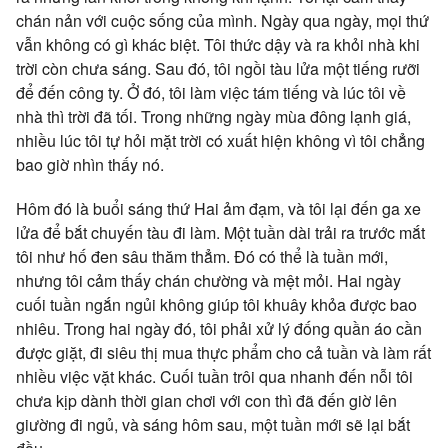
chán nản với cuộc sống của mình. Ngày qua ngày, mọi thứ
vẫn không có gì khác biệt. Tôi thức dậy và ra khỏi nhà khi
trời còn chưa sáng. Sau đó, tôi ngồi tàu lửa một tiếng rưỡi
để đến công ty. Ở đó, tôi làm việc tám tiếng và lúc tôi về
nhà thì trời đã tối. Trong những ngày mùa đông lạnh giá,
nhiều lúc tôi tự hỏi mặt trời có xuất hiện không vì tôi chẳng
bao giờ nhìn thấy nó.
Hôm đó là buổi sáng thứ Hai ảm đạm, và tôi lại đến ga xe
lửa để bắt chuyến tàu đi làm. Một tuần dài trải ra trước mắt
tôi như hố đen sâu thăm thẳm. Đó có thể là tuần mới,
nhưng tôi cảm thấy chán chường và mệt mỏi. Hai ngày
cuối tuần ngắn ngủi không giúp tôi khuây khỏa được bao
nhiêu. Trong hai ngày đó, tôi phải xử lý đống quần áo cần
được giặt, đi siêu thị mua thực phẩm cho cả tuần và làm rất
nhiều việc vặt khác. Cuối tuần trôi qua nhanh đến nỗi tôi
chưa kịp dành thời gian chơi với con thì đã đến giờ lên
giường đi ngủ, và sáng hôm sau, một tuần mới sẽ lại bắt