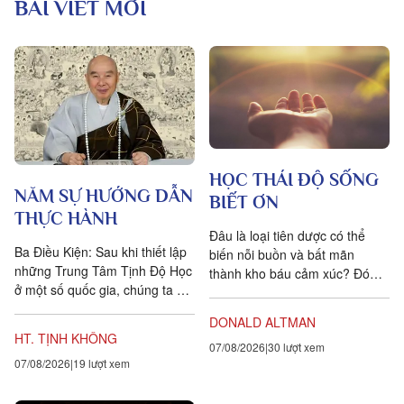
BÀI VIẾT MỚI
HỌC THÁI ĐỘ SỐNG
NĂM SỰ HƯỚNG DẪN
BIẾT ƠN
THỰC HÀNH
Đâu là loại tiên dược có thể
Ba Điều Kiện: Sau khi thiết lập
biến nỗi buồn và bất mãn
những Trung Tâm Tịnh Độ Học
thành kho báu cảm xúc? Đó
ở một số quốc gia, chúng ta đặt
chính là lòng biết ơn, trong
ra năm sự hướng dẫn cho các
tiếng Anh là gratitude, bắt...
DONALD ALTMAN
hành giả Tịnh...
HT. TỊNH KHÔNG
07/08/2026
30 lượt xem
07/08/2026
19 lượt xem