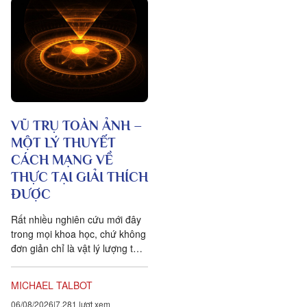
VŨ TRỤ TOÀN ẢNH –
MỘT LÝ THUYẾT
CÁCH MẠNG VỀ
THỰC TẠI GIẢI THÍCH
ĐƯỢC
Rất nhiều nghiên cứu mới đây
trong mọi khoa học, chứ không
đơn giản chỉ là vật lý lượng tử,
đều chứng tỏ rằng vạn vật ít
tính cá thể hơn rất nhiều so với
MICHAEL TALBOT
chúng ta tưởng. Một câu
06/08/2026
7,281 lượt xem
chuyện khoa học đang xuất