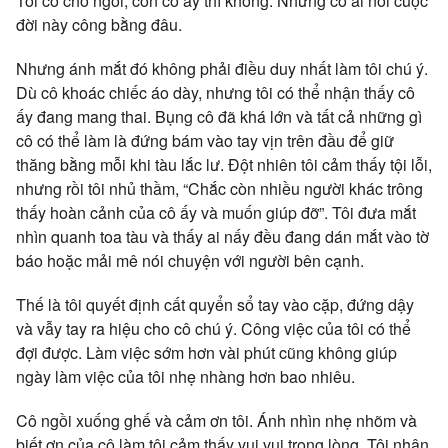
Tôi có chỗ ngồi, còn cô ấy thì không. Nhưng có ai nói cuộc
đời này công bằng đâu.
Nhưng ánh mắt đó không phải điều duy nhất làm tôi chú ý.
Dù cô khoác chiếc áo dày, nhưng tôi có thể nhận thấy cô
ấy đang mang thai. Bụng cô đã khá lớn và tất cả những gì
cô có thể làm là đứng bám vào tay vịn trên đầu để giữ
thăng bằng mỗi khi tàu lắc lư. Đột nhiên tôi cảm thấy tội lỗi,
nhưng rồi tôi nhủ thầm, “Chắc còn nhiều người khác trông
thấy hoàn cảnh của cô ấy và muốn giúp đỡ”. Tôi đưa mắt
nhìn quanh toa tàu và thấy ai nấy đều đang dán mắt vào tờ
báo hoặc mải mê nói chuyện với người bên cạnh.
Thế là tôi quyết định cất quyển sổ tay vào cặp, đứng dậy
và vẫy tay ra hiệu cho cô chú ý. Công việc của tôi có thể
đợi được. Làm việc sớm hơn vài phút cũng không giúp
ngày làm việc của tôi nhẹ nhàng hơn bao nhiêu.
Cô ngồi xuống ghế và cảm ơn tôi. Ánh nhìn nhẹ nhõm và
biết ơn của cô làm tôi cảm thấy vui vui trong lòng. Tôi nhận