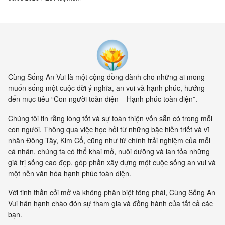
hiện cung cấp bằng chứng cho
thấy toàn bộ vật chất tồn tại
trong một mạng nhằng nhịt các
kết nối. Khía cạnh quan trọng
nhất của sự sống không còn là
vật nữa, mà là mối liên hệ giữa
các vật.
Cùng Sống An Vui là một cộng đồng dành cho những ai mong
muốn sống một cuộc đời ý nghĩa, an vui và hạnh phúc, hướng
đến mục tiêu “Con người toàn diện – Hạnh phúc toàn diện”.
Chúng tôi tin rằng lòng tốt và sự toàn thiện vốn sẵn có trong mỗi
con người. Thông qua việc học hỏi từ những bậc hiền triết và vĩ
nhân Đông Tây, Kim Cổ, cũng như từ chính trải nghiệm của mỗi
cá nhân, chúng ta có thể khai mở, nuôi dưỡng và lan tỏa những
giá trị sống cao đẹp, góp phần xây dựng một cuộc sống an vui và
một nền văn hóa hạnh phúc toàn diện.
Với tinh thần cởi mở và không phân biệt tông phái, Cùng Sống An
Vui hân hạnh chào đón sự tham gia và đồng hành của tất cả các
bạn.