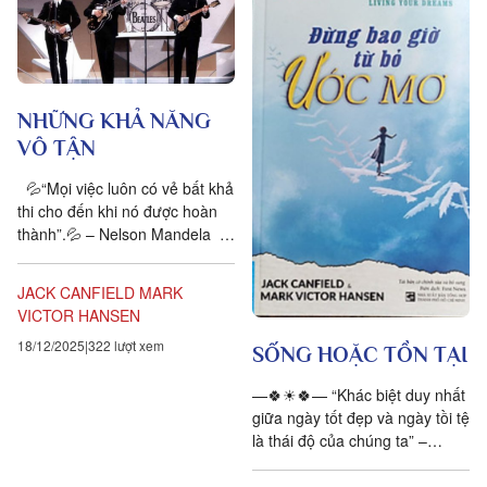
NHỮNG KHẢ NĂNG
VÔ TẬN
💦“Mọi việc luôn có vẻ bất khả
thi cho đến khi nó được hoàn
thành”.💦 – Nelson Mandela
🍀Năm 1889, Rudyard Kipling –
nhà văn đoạt giải Nobel...
JACK CANFIELD
MARK
VICTOR HANSEN
18/12/2025
322 lượt xem
SỐNG HOẶC TỒN TẠI
—🍀☀🍀— “Khác biệt duy nhất
giữa ngày tốt đẹp và ngày tồi tệ
là thái độ của chúng ta” –
Khuyết danh– Ấn tượng đầu
tiên của tôi về Mike –...