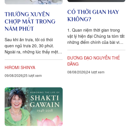
CÓ THỜI GIAN HAY
THƯỜNG XUYÊN
KHÔNG?
CHỢP MẮT TRONG
NĂM PHÚT
1. Quan niệm thời gian trong
vật lý hiện đại Chúng ta tóm tắt
Sau khi ăn trưa, tôi có thói
những điểm chính của bài viết
quen ngủ trưa 20, 30 phút.
Is time an illusion? của Giáo sư
Ngoài ra, những lúc thấy mệt
Triết học Craig...
mỏi, tôi cũng hay chợp mắt
ĐƯƠNG ĐẠO NGUYỄN THẾ
khoảng năm phút. Điều quan...
ĐĂNG
HIROMI SHINYA
08/08/2026
24 lượt xem
09/08/2026
25 lượt xem