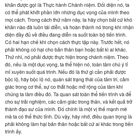
khăn được gọi là Thực hành Chánh niệm. Đối diện nó, ta
có thể phát khởi phần lớn những dục vọng của mình theo
mọi cách. Trong cách thứ năm này, ta hãy chọn bất cứ khó
khăn nào đã luôn tái diễn, và hoàn thành nó trong khi nhận
diện đầy đủ về điều đang diễn ra suốt toàn bộ tiến trình.
Có hai hạn chế khi chọn cách thực tập này. Trước hết, nó
phải không có hại cho bản thân bạn hoặc bất kì ai khác.
Thứ nhì, nó phải được thực hiện trong chánh niệm. Theo
đó, nếu là một dục vọng, ta thể hiện nó, toàn tâm chú ý tỉ
mỉ xuyên suốt quá trình. Nếu đó là thứ gì cần phải được
bộc lộ, hãy bộc lộ nó, quán sát trạng thái của tâm trí, cảm
giác trong cơ thể, sự co thắt hoặc mở rộng của tâm khi
chúng ta làm điều đó. Ta quan sát toàn thể tiến trình và để
cho sự trải nghiệm, các cảm giác trong thân, và kết quả trở
thành đạo sư của mình. Đó chính là một vị thế mạnh mẽ
mà ta có thể thức tỉnh. Dù vậy, hãy nhớ, điều quan trọng là
phải không làm hại bản thân hoặc bất cứ ai khác trong tiến
trình ấy.