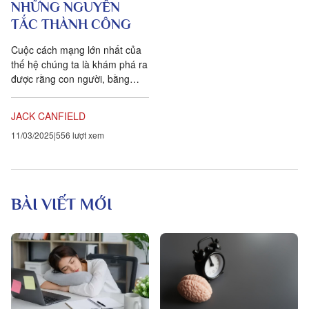
NHỮNG NGUYÊN
TẮC THÀNH CÔNG
Cuộc cách mạng lớn nhất của
thế hệ chúng ta là khám phá ra
được rằng con người, bằng
cách thay đổi những quan điểm
bên trong tâm trí mình,...
JACK CANFIELD
11/03/2025
556 lượt xem
BÀI VIẾT MỚI