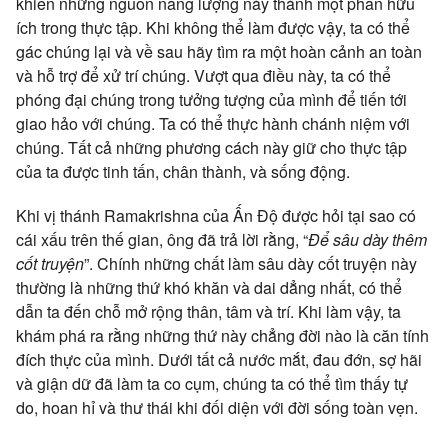
khiến những nguồn năng lượng này thành một phần hữu
ích trong thực tập. Khi không thể làm được vậy, ta có thể
gác chúng lại và về sau hãy tìm ra một hoàn cảnh an toàn
và hỗ trợ để xử trí chúng. Vượt qua điều này, ta có thể
phóng đại chúng trong tưởng tượng của mình để tiến tới
giao hảo với chúng. Ta có thể thực hành chánh niệm với
chúng. Tất cả những phương cách này giữ cho thực tập
của ta được tinh tấn, chân thành, và sống động.
Khi vị thánh Ramakrishna của Ấn Độ được hỏi tại sao có
cái xấu trên thế gian, ông đã trả lời rằng, “
Để sâu dày thêm
cốt truyện
”. Chính những chất làm sâu dày cốt truyện này
thường là những thứ khó khăn và dai dẳng nhất, có thể
dẫn ta đến chỗ mở rộng thân, tâm và trí. Khi làm vậy, ta
khám phá ra rằng những thứ này chẳng đời nào là căn tính
đích thực của mình. Dưới tất cả nước mắt, đau đớn, sợ hãi
và giận dữ đã làm ta co cụm, chúng ta có thể tìm thấy tự
do, hoan hỉ và thư thái khi đối diện với đời sống toàn vẹn.