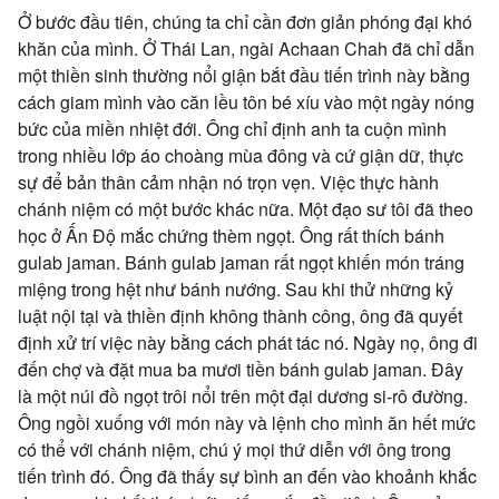
Ở bước đầu tiên, chúng ta chỉ cần đơn giản phóng đại khó
khăn của mình. Ở Thái Lan, ngài Achaan Chah đã chỉ dẫn
một thiền sinh thường nổi giận bắt đầu tiến trình này bằng
cách giam mình vào căn lều tôn bé xíu vào một ngày nóng
bức của miền nhiệt đới. Ông chỉ định anh ta cuộn mình
trong nhiều lớp áo choàng mùa đông và cứ giận dữ, thực
sự để bản thân cảm nhận nó trọn vẹn. Việc thực hành
chánh niệm có một bước khác nữa. Một đạo sư tôi đã theo
học ở Ấn Độ mắc chứng thèm ngọt. Ông rất thích bánh
gulab jaman. Bánh gulab jaman rất ngọt khiến món tráng
miệng trong hệt như bánh nướng. Sau khi thử những kỷ
luật nội tại và thiền định không thành công, ông đã quyết
định xử trí việc này bằng cách phát tác nó. Ngày nọ, ông đi
đến chợ và đặt mua ba mươi tiền bánh gulab jaman. Đây
là một núi đồ ngọt trôi nổi trên một đại dương si-rô đường.
Ông ngồi xuống với món này và lệnh cho mình ăn hết mức
có thể với chánh niệm, chú ý mọi thứ diễn với ông trong
tiến trình đó. Ông đã thấy sự bình an đến vào khoảnh khắc