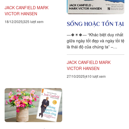
nhà văn đoạt giải Nobel...
JACK CANFIELD
MARK
VICTOR HANSEN
18/12/2025
325 lượt xem
SỐNG HOẶC TỒN TẠI
—🍀☀🍀— “Khác biệt duy nhất
giữa ngày tốt đẹp và ngày tồi tệ
là thái độ của chúng ta” –
Khuyết danh– Ấn tượng đầu
tiên của tôi về Mike –...
JACK CANFIELD
MARK
VICTOR HANSEN
27/10/2025
410 lượt xem