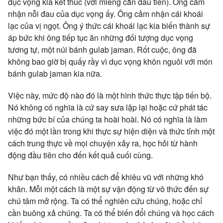
dục vọng kia kết thúc (với miếng cắn đầu tiên). Ông cảm
nhận nỗi đau của dục vọng ấy. Ông cảm nhận cái khoái
lạc của vị ngọt. Ông ý thức cái khoái lạc kia biến thành sự
áp bức khi ông tiếp tục ăn những đối tượng dục vọng
tương tự, một núi bánh gulab jaman. Rốt cuộc, ông đã
không bao giờ bị quấy rầy vì dục vọng khôn nguôi với món
bánh gulab jaman kia nữa.
Việc này, mức độ nào đó là một hình thức thực tập tiến bộ.
Nó không có nghĩa là cứ say sưa lặp lại hoặc cứ phát tác
những bức bí của chúng ta hoài hoài. Nó có nghĩa là làm
việc đó một lần trong khi thực sự hiện diện và thức tỉnh một
cách trung thực về mọi chuyện xảy ra, học hỏi từ hành
động đầu tiên cho đến kết quả cuối cùng.
Như bạn thấy, có nhiều cách để khiêu vũ với những khó
khăn. Mỗi một cách là một sự vận động từ vô thức đến sự
chú tâm mở rộng. Ta có thể nghiên cứu chúng, hoặc chỉ
cần buông xả chúng. Ta có thể biến đổi chúng và học cách