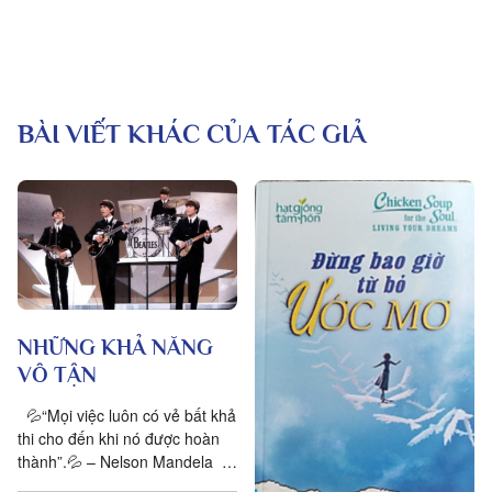
BÀI VIẾT KHÁC CỦA TÁC GIẢ
NHỮNG KHẢ NĂNG
VÔ TẬN
💦“Mọi việc luôn có vẻ bất khả
thi cho đến khi nó được hoàn
thành”.💦 – Nelson Mandela
🍀Năm 1889, Rudyard Kipling –