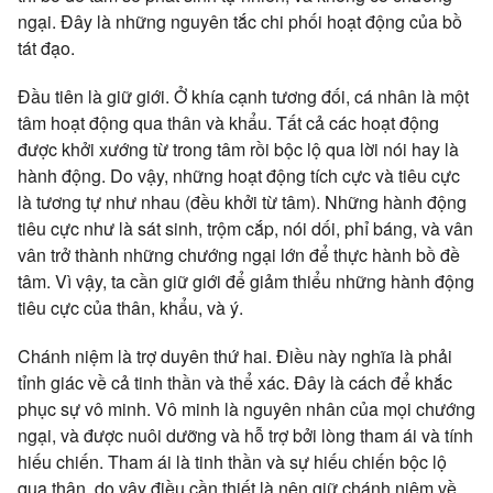
ngại. Đây là những nguyên tắc chi phối hoạt động của bồ
tát đạo.
Đầu tiên là giữ giới. Ở khía cạnh tương đối, cá nhân là một
tâm hoạt động qua thân và khẩu. Tất cả các hoạt động
được khởi xướng từ trong tâm rồi bộc lộ qua lời nói hay là
hành động. Do vậy, những hoạt động tích cực và tiêu cực
là tương tự như nhau (đều khởi từ tâm). Những hành động
tiêu cực như là sát sinh, trộm cắp, nói dối, phỉ báng, và vân
vân trở thành những chướng ngại lớn để thực hành bồ đề
tâm. Vì vậy, ta cần giữ giới để giảm thiểu những hành động
tiêu cực của thân, khẩu, và ý.
Chánh niệm là trợ duyên thứ hai. Điều này nghĩa là phải
tỉnh giác về cả tinh thần và thể xác. Đây là cách để khắc
phục sự vô minh. Vô minh là nguyên nhân của mọi chướng
ngại, và được nuôi dưỡng và hỗ trợ bởi lòng tham ái và tính
hiếu chiến. Tham ái là tinh thần và sự hiếu chiến bộc lộ
qua thân, do vậy điều cần thiết là nên giữ chánh niệm về