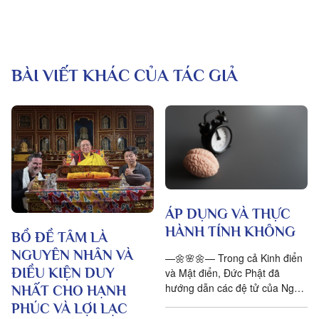
BÀI VIẾT KHÁC CỦA TÁC GIẢ
ÁP DỤNG VÀ THỰC
HÀNH TÍNH KHÔNG
BỒ ĐỀ TÂM LÀ
NGUYÊN NHÂN VÀ
—🌼🌸🌼— Trong cả Kinh điển
ĐIỀU KIỆN DUY
và Mật điển, Đức Phật đã
hướng dẫn các đệ tử của Ngài
NHẤT CHO HẠNH
áp dụng hiểu biết về tính
PHÚC VÀ LỢI LẠC
Không. Những bài giảng về