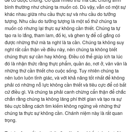
bình thường như chúng ta muốn có. Dù vậy, vẫn có một sự
khác nhau giữa nhu cầu thực sự và nhu cầu do tưởng
tượng. Nhu cầu do tưởng tượng là một số thứ chúng ta
muốn có nhưng lại thực sự không cần thiết. Chúng ta tự
tạo ra lo lắng, tham lam, đố kị, và ghen tỵ để cố gắng có
được những thứ mà ta nghĩ là ta cần. Chúng ta không suy
nghĩ rất cẩn thận về điều này, nên chúng ta không biết
chúng thực sự cần hay không. Điều có thể giúp ích ta lúc
đó là nhận thức rằng thực phẩm, quần áo, nơi ở, vân vân là
những thứ cần thiết cho cuộc sống. Tuy nhiên chúng ta
nên luôn luôn tỉnh giác, và với khả năng tốt nhất để không
phải có những nỗ lực không cần thiết và tiêu cực để có bất
cứ điều gì. Và chúng ta phải canh chừng cẩn thận để chắc
chắn rằng chúng ta không lãng phí thời gian và tạo ra sự
tiêu cực bằng cách tìm kiếm không ngừng về những thứ
chúng ta thực sự không cần. Chánh niệm này là rất quan
trọng.