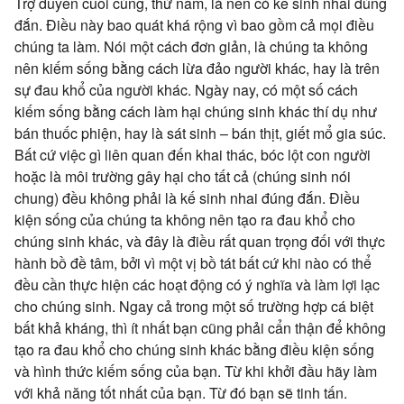
Trợ duyên cuối cùng, thứ năm, là nên có kế sinh nhai đúng
đắn. Điều này bao quát khá rộng vì bao gồm cả mọi điều
chúng ta làm. Nói một cách đơn giản, là chúng ta không
nên kiếm sống bằng cách lừa đảo người khác, hay là trên
sự đau khổ của người khác. Ngày nay, có một số cách
kiếm sống bằng cách làm hại chúng sinh khác thí dụ như
bán thuốc phiện, hay là sát sinh – bán thịt, giết mổ gia súc.
Bất cứ việc gì liên quan đến khai thác, bóc lột con người
hoặc là môi trường gây hại cho tất cả (chúng sinh nói
chung) đều không phải là kế sinh nhai đúng đắn. Điều
kiện sống của chúng ta không nên tạo ra đau khổ cho
chúng sinh khác, và đây là điều rất quan trọng đối với thực
hành bồ đề tâm, bởi vì một vị bồ tát bất cứ khi nào có thể
đều cần thực hiện các hoạt động có ý nghĩa và làm lợi lạc
cho chúng sinh. Ngay cả trong một số trường hợp cá biệt
bất khả kháng, thì ít nhất bạn cũng phải cẩn thận để không
tạo ra đau khổ cho chúng sinh khác bằng điều kiện sống
và hình thức kiếm sống của bạn. Từ khi khởi đầu hãy làm
với khả năng tốt nhất của bạn. Từ đó bạn sẽ tinh tấn.