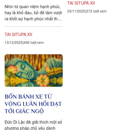
TAI SITUPA XII
tính...
Nhìn từ quan niệm hạnh phúc,
03/11/2025
372 lượt xem
hay là khổ đau, bồ đề tâm vượt
ra khỏi sự hạnh phúc nhất thời.
Bồ đề tâm bao gồm một chuỗi
liên tục...
TAI SITUPA XII
13/12/2025
490 lượt xem
BỐN BÁNH XE TỪ
VÒNG LUÂN HỒI ĐẠT
TỚI GIÁC NGỘ
Đức Di Lặc đã giải thích một số
phương pháp chủ yếu dành