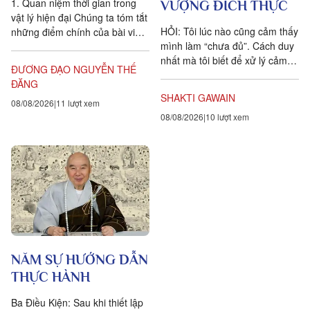
1. Quan niệm thời gian trong
VƯỢNG ĐÍCH THỰC
vật lý hiện đại Chúng ta tóm tắt
HỎI: Tôi lúc nào cũng cảm thấy
những điểm chính của bài viết
mình làm “chưa đủ”. Cách duy
Is time an illusion? của Giáo sư
nhất mà tôi biết để xử lý cảm
Triết học Craig...
ĐƯƠNG ĐẠO NGUYỄN THẾ
xúc dai dẳng này là khẳng định
ĐĂNG
ngược lại....
SHAKTI GAWAIN
08/08/2026
11 lượt xem
08/08/2026
10 lượt xem
NĂM SỰ HƯỚNG DẪN
THỰC HÀNH
Ba Điều Kiện: Sau khi thiết lập