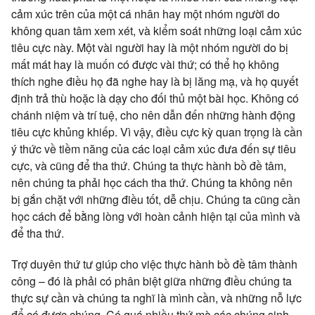
cảm xúc trên của một cá nhân hay một nhóm người do
không quan tâm xem xét, và kiểm soát những loại cảm xúc
tiêu cực này. Một vài người hay là một nhóm người do bị
mất mát hay là muốn có được vài thứ; có thể họ không
thích nghe điều họ đã nghe hay là bị lăng mạ, và họ quyết
định trả thù hoặc là dạy cho đối thủ một bài học. Không có
chánh niệm và trí tuệ, cho nên dẫn đến những hành động
tiêu cực khủng khiếp. Vì vậy, điều cực kỳ quan trọng là cần
ý thức về tiềm năng của các loại cảm xúc đưa đến sự tiêu
cực, và cũng để tha thứ. Chúng ta thực hành bồ đề tâm,
nên chúng ta phải học cách tha thứ. Chúng ta không nên
bị gắn chặt với những điều tốt, dễ chịu. Chúng ta cũng cần
học cách để bằng lòng với hoàn cảnh hiện tại của mình và
để tha thứ.
Trợ duyên thứ tư giúp cho việc thực hành bồ đề tâm thành
công – đó là phải có phân biệt giữa những điều chúng ta
thực sự cần và chúng ta nghĩ là mình cần, và những nỗ lực
để có được chúng. Có quá nhiều thứ mà các chúng sinh