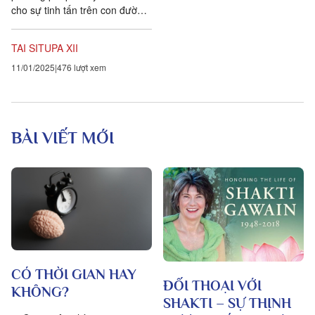
cho sự tinh tấn trên con đường
hướng tới tỉnh giác. Những
phương pháp này được biết...
TAI SITUPA XII
11/01/2025
476 lượt xem
BÀI VIẾT MỚI
CÓ THỜI GIAN HAY
ĐỐI THOẠI VỚI
KHÔNG?
SHAKTI – SỰ THỊNH