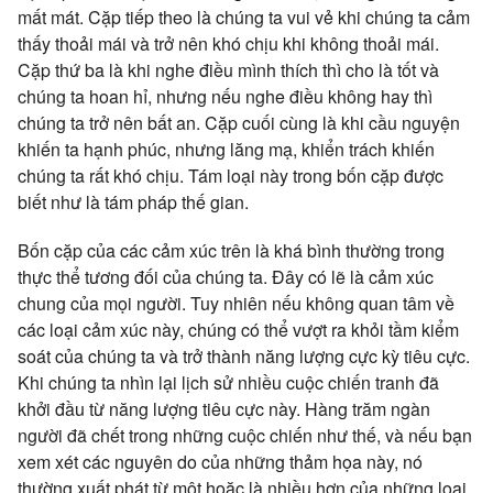
mất mát. Cặp tiếp theo là chúng ta vui vẻ khi chúng ta cảm
thấy thoải mái và trở nên khó chịu khi không thoải mái.
Cặp thứ ba là khi nghe điều mình thích thì cho là tốt và
chúng ta hoan hỉ, nhưng nếu nghe điều không hay thì
chúng ta trở nên bất an. Cặp cuối cùng là khi cầu nguyện
khiến ta hạnh phúc, nhưng lăng mạ, khiển trách khiến
chúng ta rất khó chịu. Tám loại này trong bốn cặp được
biết như là tám pháp thế gian.
Bốn cặp của các cảm xúc trên là khá bình thường trong
thực thể tương đối của chúng ta. Đây có lẽ là cảm xúc
chung của mọi người. Tuy nhiên nếu không quan tâm về
các loại cảm xúc này, chúng có thể vượt ra khỏi tầm kiểm
soát của chúng ta và trở thành năng lượng cực kỳ tiêu cực.
Khi chúng ta nhìn lại lịch sử nhiều cuộc chiến tranh đã
khởi đầu từ năng lượng tiêu cực này. Hàng trăm ngàn
người đã chết trong những cuộc chiến như thế, và nếu bạn
xem xét các nguyên do của những thảm họa này, nó
thường xuất phát từ một hoặc là nhiều hơn của những loại