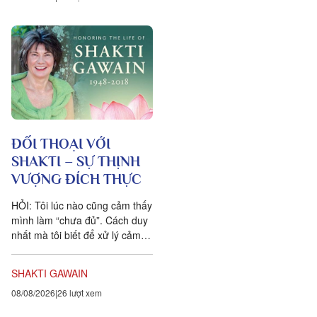
ĐỐI THOẠI VỚI
SHAKTI – SỰ THỊNH
VƯỢNG ĐÍCH THỰC
HỎI: Tôi lúc nào cũng cảm thấy
mình làm “chưa đủ”. Cách duy
nhất mà tôi biết để xử lý cảm
xúc dai dẳng này là khẳng định
ngược lại....
SHAKTI GAWAIN
08/08/2026
26 lượt xem