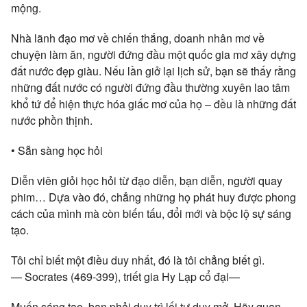
mộng.
Nhà lãnh đạo mơ về chiến thắng, doanh nhân mơ về
chuyện làm ăn, người đứng đầu một quốc gia mơ xây dựng
đất nước đẹp giàu. Nếu lần giở lại lịch sử, bạn sẽ thấy rằng
những đất nước có người đứng đầu thường xuyên lao tâm
khổ tứ để hiện thực hóa giấc mơ của họ – đều là những đất
nước phồn thịnh.
• Sẵn sàng học hỏi
Diễn viên giỏi học hỏi từ đạo diễn, bạn diễn, người quay
phim… Dựa vào đó, chẳng những họ phát huy được phong
cách của mình mà còn biến tấu, đổi mới và bộc lộ sự sáng
tạo.
Tôi chỉ biết một điều duy nhất, đó là tôi chẳng biết gì.
— Socrates (469-399), triết gia Hy Lạp cổ đại—
Muốn sáng tạo, bạn phải duy trì lối tư duy mở. Hãy quan