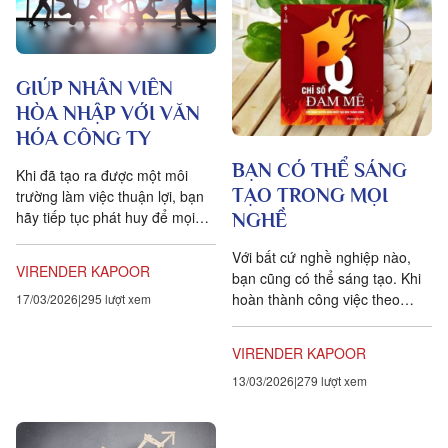
GIÚP NHÂN VIÊN
HÒA NHẬP VỚI VĂN
HÓA CÔNG TY
BẠN CÓ THỂ SÁNG
Khi đã tạo ra được một môi
TẠO TRONG MỌI
trường làm việc thuận lợi, bạn
hãy tiếp tục phát huy để mọi
NGHỀ
người theo kịp tầm nhìn và mục
Với bất cứ nghề nghiệp nào,
tiêu của công...
VIRENDER KAPOOR
bạn cũng có thể sáng tạo. Khi
hoàn thành công việc theo
17/03/2026
295 lượt xem
cách khác biệt, bạn đã chứng
tỏ cho mọi người thấy bạn...
VIRENDER KAPOOR
13/03/2026
279 lượt xem