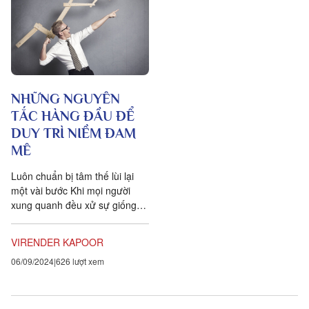
NHỮNG NGUYÊN
TẮC HÀNG ĐẦU ĐỂ
DUY TRÌ NIỀM ĐAM
MÊ
Luôn chuẩn bị tâm thế lùi lại
một vài bước Khi mọi người
xung quanh đều xử sự giống
nhau, lẽ dĩ nhiên suy nghĩ của
chúng ta cũng bị...
VIRENDER KAPOOR
06/09/2024
626 lượt xem