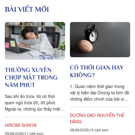
BÀI VIẾT MỚI
CÓ THỜI GIAN HAY
THƯỜNG XUYÊN
KHÔNG?
CHỢP MẮT TRONG
NĂM PHÚT
1. Quan niệm thời gian trong
vật lý hiện đại Chúng ta tóm tắt
Sau khi ăn trưa, tôi có thói
những điểm chính của bài viết
quen ngủ trưa 20, 30 phút.
Is time an illusion? của Giáo sư
Ngoài ra, những lúc thấy mệt
Triết học Craig...
mỏi, tôi cũng hay chợp mắt
ĐƯƠNG ĐẠO NGUYỄN THẾ
khoảng năm phút. Điều quan...
ĐĂNG
HIROMI SHINYA
08/08/2026
19 lượt xem
09/08/2026
11 lượt xem