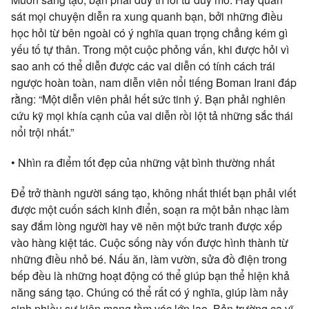
sát mọi chuyện diễn ra xung quanh bạn, bởi những điều
học hỏi từ bên ngoài có ý nghĩa quan trọng chẳng kém gì
yếu tố tự thân. Trong một cuộc phỏng vấn, khi được hỏi vì
sao anh có thể diễn được các vai diễn có tính cách trái
ngược hoàn toàn, nam diễn viên nổi tiếng Boman Irani đáp
rằng: “Một diễn viên phải hết sức tinh ý. Bạn phải nghiên
cứu kỹ mọi khía cạnh của vai diễn rồi lột tả những sắc thái
nổi trội nhất.”
• Nhìn ra điểm tốt đẹp của những vật bình thường nhất
Để trở thành người sáng tạo, không nhất thiết bạn phải viết
được một cuốn sách kinh điển, soạn ra một bản nhạc làm
say đắm lòng người hay vẽ nên một bức tranh được xếp
vào hàng kiệt tác. Cuộc sống này vốn được hình thành từ
những điều nhỏ bé. Nấu ăn, làm vườn, sửa đồ điện trong
bếp đều là những hoạt động có thể giúp bạn thể hiện khả
năng sáng tạo. Chúng có thể rất có ý nghĩa, giúp làm nảy
sinh nhiều sự kiện mang tầm vóc lớn lao. Bản trường ca vĩ