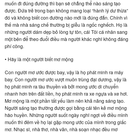
muốn đi đúng đường thì bạn sẽ chẳng thể nào sáng tạo
được. Đứa trẻ trong bạn không mang loại “hành lý dư thừa”
đó và không biết con đường nào mới là đúng đắn. Chính vì
thế mà nhà sáng chế thường bị giễu là ngốc nghếch. Họ là
những người dám dẹp bỏ lòng tự tôn, cái Tôi cá nhân sang
một bên để theo đuổi điều mà người khác nghĩ không đáng
phí công.
• Hãy là một người biết mơ mộng
Con người mơ ước được bay, vậy là họ phát minh ra máy
bay. Con người mơ ước vượt muôn trùng đại dương, vậy là
họ phát minh ra tàu thuyền và bởi mong ước di chuyển
nhanh hơn trên đất liền, họ phát minh ra xe ngựa và xe hơi.
Mơ mộng là một phần tất yếu làm nên khả năng sáng tạo.
Người sáng tạo thường được gọi bằng cái tên kẻ mơ mộng
hão huyền. Những người suốt ngày nghĩ ngợi về điều mình
muốn thì đêm về họ lại gặp mong ước của mình trong giấc
mơ. Nhạc sĩ, nhà thơ, nhà văn, nhà soạn nhạc đều mơ