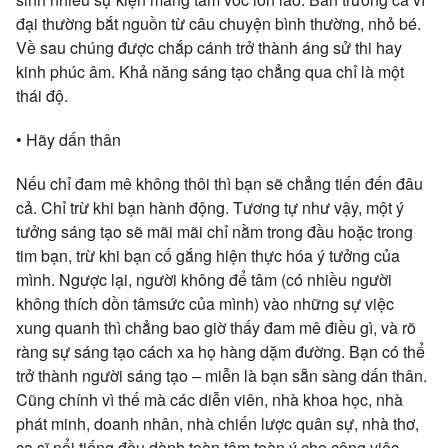
đại thường bắt nguồn từ câu chuyện bình thường, nhỏ bé.
Về sau chúng được chắp cánh trở thành áng sử thi hay
kinh phúc âm. Khả năng sáng tạo chẳng qua chỉ là một
thái độ.
• Hãy dấn thân
Nếu chỉ đam mê không thôi thì bạn sẽ chẳng tiến đến đâu
cả. Chỉ trừ khi bạn hành động. Tương tự như vậy, một ý
tưởng sáng tạo sẽ mãi mãi chỉ nằm trong đầu hoặc trong
tim bạn, trừ khi bạn cố gắng hiện thực hóa ý tưởng của
mình. Ngược lại, người không để tâm (có nhiều người
không thích dồn tâmsức của mình) vào những sự việc
xung quanh thì chẳng bao giờ thấy đam mê điều gì, và rõ
ràng sự sáng tạo cách xa họ hàng dặm đường. Bạn có thể
trở thành người sáng tạo – miễn là bạn sẵn sàng dấn thân.
Cũng chính vì thế mà các diễn viên, nhà khoa học, nhà
phát minh, doanh nhân, nhà chiến lược quân sự, nhà thơ,
ca sĩ nổi tiếng đều dành toàn tâm toàn ý cho công việc.