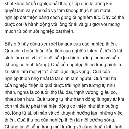
khát khao từ bỏ nghiệp bất thiện; tiếp đến là dũng khí,
quyết tâm và ý chí bảo vệ tâm không thực hiện mười
nghiệp bất thiện bằng cách giữ giới nghiêm túc. Đây có thể
được coi là hành động với lòng từ ái và giữ giới với mong
muốn từ bỏ mười nghiệp bất thiện.
Bây giờ hãy cùng xem xét ba quả của các nghiệp thiện.
Quả chín hoàn toàn đầu tiên của nghiệp thiện rất lớn là tái
sinh làm một vị trời ở cõi sắc [có hình tướng] hoặc vô sắc
[không có hình tướng]. Quả của nghiệp thiện trung bình là
tái sinh làm một vị trời ở cõi dục [dục vọng]. Quả của
nghiệp thiện nhẹ nhất là tái sinh làm người. Quả thứ hai
của nghiệp thiện là quả được trải nghiệm tương tự như
nhân, nghĩa là có tuổi ,thọ lâu dài, thịnh vượng, giàu có,
nhiều bạn hữu. Quả tương tự như hành động là ngay từ khi
còn trẻ đã tự phát thể hiện động cơ thiện như tâm buông
bỏ, lòng từ ái, bi mẫn và có khuynh hướng làm những việc
thiện. Quả thứ ba của nghiệp thiện là môi trường sống.
Chúng ta sẽ sống trong môi trường vô cùng thuận lợi, lành