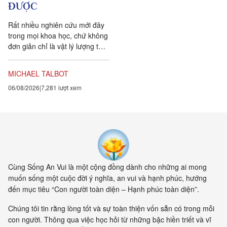
ĐƯỢC
Rất nhiều nghiên cứu mới đây
trong mọi khoa học, chứ không
đơn giản chỉ là vật lý lượng tử,
đều chứng tỏ rằng vạn vật ít
tính cá thể hơn rất nhiều so với
MICHAEL TALBOT
chúng ta tưởng. Một câu
06/08/2026
7,281 lượt xem
chuyện khoa học đang xuất
hiện cung cấp bằng chứng cho
thấy toàn bộ vật chất tồn tại
trong một mạng nhằng nhịt các
kết nối. Khía cạnh quan trọng
nhất của sự sống không còn là
vật nữa, mà là mối liên hệ giữa
các vật.
Cùng Sống An Vui là một cộng đồng dành cho những ai mong
muốn sống một cuộc đời ý nghĩa, an vui và hạnh phúc, hướng
đến mục tiêu “Con người toàn diện – Hạnh phúc toàn diện”.
Chúng tôi tin rằng lòng tốt và sự toàn thiện vốn sẵn có trong mỗi
con người. Thông qua việc học hỏi từ những bậc hiền triết và vĩ