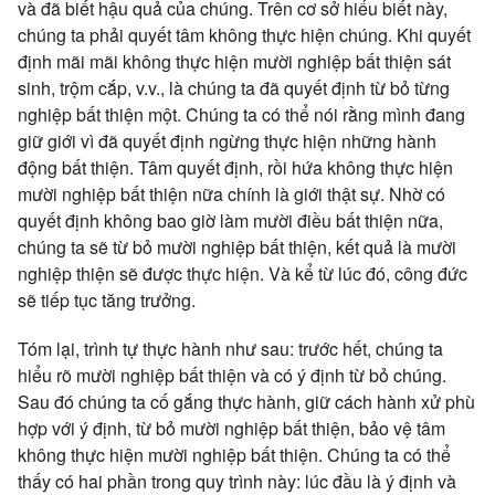
và đã biết hậu quả của chúng. Trên cơ sở hiểu biết này,
chúng ta phải quyết tâm không thực hiện chúng. Khi quyết
định mãi mãi không thực hiện mười nghiệp bất thiện sát
sinh, trộm cắp, v.v., là chúng ta đã quyết định từ bỏ từng
nghiệp bất thiện một. Chúng ta có thể nói rằng mình đang
giữ giới vì đã quyết định ngừng thực hiện những hành
động bất thiện. Tâm quyết định, rồi hứa không thực hiện
mười nghiệp bất thiện nữa chính là giới thật sự. Nhờ có
quyết định không bao giờ làm mười điều bất thiện nữa,
chúng ta sẽ từ bỏ mười nghiệp bất thiện, kết quả là mười
nghiệp thiện sẽ được thực hiện. Và kể từ lúc đó, công đức
sẽ tiếp tục tăng trưởng.
Tóm lại, trình tự thực hành như sau: trước hết, chúng ta
hiểu rõ mười nghiệp bất thiện và có ý định từ bỏ chúng.
Sau đó chúng ta cố gắng thực hành, giữ cách hành xử phù
hợp với ý định, từ bỏ mười nghiệp bất thiện, bảo vệ tâm
không thực hiện mười nghiệp bất thiện. Chúng ta có thể
thấy có hai phần trong quy trình này: lúc đầu là ý định và