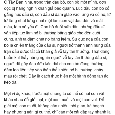
Ở Tây Ban Nha, trong trận đấu bò, con bò một mình, đơn
độc bị hàng nghìn khán giả bao quanh. Lúc đầu con bò cố
gắng húc đấu sĩ, còn đấu sĩ đâm giáo vào lưng và cổ nó, từ
từ từng nhát từng nhát một làm con vật đau đớn và mất
máu, làm nó yếu đi. Con bò đuối sức dần, nhưng đấu sĩ
vẫn tiếp tục làm nó bị thương bằng giáo cho đến cuối
cùng, anh ta đâm chết nó bằng kiếm. Sự gục ngã của con
bò là chiến thắng của đấu sĩ, người trở thành anh hùng của
trận đấu được tất cả khán giả vỗ tay tán thưởng. Thật đáng
buồn khi thấy hàng nghìn người vỗ tay tán thưởng đấu sĩ,
người đã gây đau đớn kéo dài cho con bò đáng thương,
đâm lao liên tiếp vào thân thể khiến nó bị thương, chảy
máu rồi chết. Đây là cách thực hiện một hành động tàn ác
kéo dài.
Một ví dụ khác, trước mặt chúng ta có thể có hai con vật
khác nhau để giết hại, một con muỗi và một con voi. Để
giết một con muỗi, không cần nhiều thời gian, kế hoạch
hay phương tiện gì cụ thể, chỉ cần một cái đập tay nhanh là