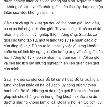
được nghiệp thiện của việc không sát sinh. Người thứ nhất
– không sát sinh và đã nhận giới, luôn tích lũy được nghiệp
thiện của việc không sát sinh.
Cả cư sĩ và người xuất gia đều có thể nhận giới. Mới đầu,
cư sĩ có thể nhận tới năm giới. Tùy vào số giới mà cư sĩ đã
nhận, họ sẽ tích luỹ nghiệp thiện tương ứng. Sau đó, có
giới cho tăng tập sự, một vị tăng tập sự sẽ nhận các giới
của tăng tập sự. Dù chưa làm bất kỳ việc gì, từng khoảnh
khắc họ sẽ tích lũy nghiệp thiện tương ứng với các giới của
họ. Tương tự, Tỳ kheo sẽ nhận hai trăm năm mươi ba giới
và liên tục tích lũy những nghiệp thiện liên quan đến giới
của mình.
Sau Tỳ kheo có giới của Bồ tát cư sĩ hoặc Bồ tát xuất gia,
từng khoảnh khắc cả hai đều tích lũy công đức từ thiện
hạnh của Bồ tát. Những ai đã nhận giới Bồ tát sẽ liên tục
giúp ích cho chúng sinh trong từng khoảnh khắc cho dù
dường như họ không làm gì cả. Đó là vì họ liên tục tích lũy