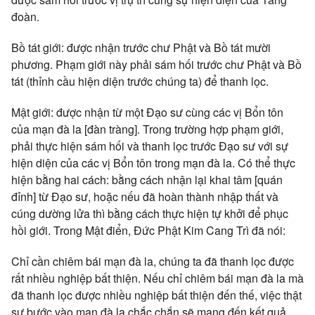
đoàn.
Bồ tát giới: được nhận trước chư Phật và Bồ tát mười
phương. Phạm giới này phải sám hối trước chư Phật và Bồ
tát (thỉnh cầu hiện diện trước chúng ta) để thanh lọc.
Mật giới: được nhận từ một Đạo sư cùng các vị Bổn tôn
của mạn đà la [đàn tràng]. Trong trường hợp phạm giới,
phải thực hiện sám hối và thanh lọc trước Đạo sư với sự
hiện diện của các vị Bổn tôn trong mạn đà la. Có thể thực
hiện bằng hai cách: bằng cách nhận lại khai tâm [quán
đỉnh] từ Đạo sư, hoặc nếu đã hoàn thành nhập thất và
cúng dường lửa thì bằng cách thực hiện tự khởi để phục
hồi giới. Trong Mật điển, Đức Phật Kim Cang Trì đã nói:
Chỉ cần chiêm bái mạn đà la, chúng ta đã thanh lọc được
rất nhiều nghiệp bất thiện. Nếu chỉ chiêm bái mạn đà la mà
đã thanh lọc được nhiều nghiệp bất thiện đến thế, việc thật
sự bước vào mạn đà la chắc chắn sẽ mang đến kết quả