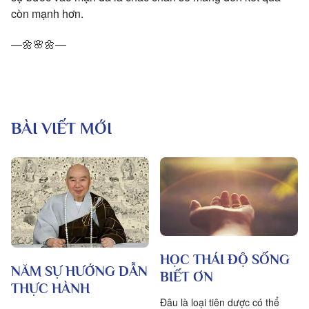
còn mạnh hơn.
—🌼🌸🌼—
BÀI VIẾT MỚI
HỌC THÁI ĐỘ SỐNG
NĂM SỰ HƯỚNG DẪN
BIẾT ƠN
THỰC HÀNH
Đâu là loại tiên dược có thể