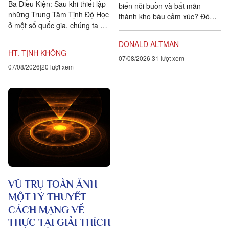
Ba Điều Kiện: Sau khi thiết lập
biến nỗi buồn và bất mãn
những Trung Tâm Tịnh Độ Học
thành kho báu cảm xúc? Đó
ở một số quốc gia, chúng ta đặt
chính là lòng biết ơn, trong
ra năm sự hướng dẫn cho các
tiếng Anh là gratitude, bắt...
DONALD ALTMAN
hành giả Tịnh...
HT. TỊNH KHÔNG
07/08/2026
31 lượt xem
07/08/2026
20 lượt xem
VŨ TRỤ TOÀN ẢNH –
MỘT LÝ THUYẾT
CÁCH MẠNG VỀ
THỰC TẠI GIẢI THÍCH