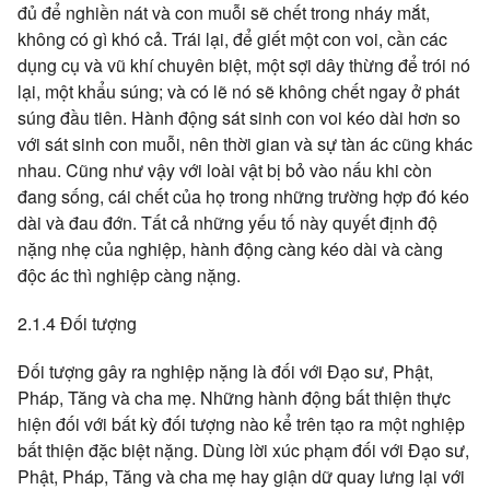
đủ để nghiền nát và con muỗi sẽ chết trong nháy mắt,
không có gì khó cả. Trái lại, để giết một con voi, cần các
dụng cụ và vũ khí chuyên biệt, một sợi dây thừng để trói nó
lại, một khẩu súng; và có lẽ nó sẽ không chết ngay ở phát
súng đầu tiên. Hành động sát sinh con voi kéo dài hơn so
với sát sinh con muỗi, nên thời gian và sự tàn ác cũng khác
nhau. Cũng như vậy với loài vật bị bỏ vào nấu khi còn
đang sống, cái chết của họ trong những trường hợp đó kéo
dài và đau đớn. Tất cả những yếu tố này quyết định độ
nặng nhẹ của nghiệp, hành động càng kéo dài và càng
độc ác thì nghiệp càng nặng.
2.1.4 Đối tượng
Đối tượng gây ra nghiệp nặng là đối với Đạo sư, Phật,
Pháp, Tăng và cha mẹ. Những hành động bất thiện thực
hiện đối với bất kỳ đối tượng nào kể trên tạo ra một nghiệp
bất thiện đặc biệt nặng. Dùng lời xúc phạm đối với Đạo sư,
Phật, Pháp, Tăng và cha mẹ hay giận dữ quay lưng lại với