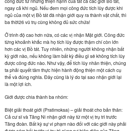
công đức từ những thiện hạnh của tất cả các giới Bồ tát,
ngay cả khi ngủ. Nếu đem mọi công đức tích lũy được khi
ngủ của một vị Bồ tát đã nhận giới quy ra thành vật chất, thì
ba thời26 vũ trụ cũng không đủ sức chứa!
Ở trình độ cao hơn nữa, có các vị nhận Mật giới. Công đức
từng khoảnh khắc mà họ tích lũy được thậm chí còn lớn
hơn các vị Bồ tát. Tuy nhiên, những người không nhận bất
kỳ giới nào, nếu không làm bất kỳ điều gì sẽ không tích lũy
được công đức nào. Như vậy, để tích lũy nhân thiện, chúng
ta phải quyết tâm thực hiện hành động thiện một cách cụ
thể và đúng nghĩa. Đây cũng là lý do tại sao nhận giới lại
là một lợi ích.
Giới được chia thành ba nhóm:
Biệt giải thoát giới (Pratimoksa) – giải thoát cho bản thân:
Cả cư sĩ và Tăng Ni nhận giới này từ một vị trụ trì trước
Tăng đoàn. Bất kỳ sự vi phạm nào đối với các giới này phải
được sám hối trước vị trụ trì cùng sự hiện diện của Tăng