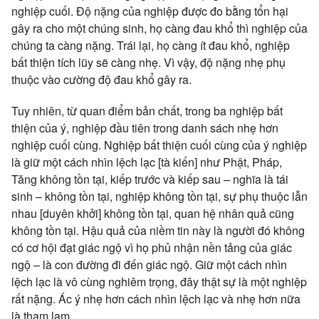
nghiệp cuối. Độ nặng của nghiệp được đo bằng tổn hại
gây ra cho một chúng sinh, họ càng đau khổ thì nghiệp của
chúng ta càng nặng. Trái lại, họ càng ít đau khổ, nghiệp
bất thiện tích lũy sẽ càng nhẹ. Vì vậy, độ nặng nhẹ phụ
thuộc vào cường độ đau khổ gây ra.
Tuy nhiên, từ quan điểm bản chất, trong ba nghiệp bất
thiện của ý, nghiệp đầu tiên trong danh sách nhẹ hơn
nghiệp cuối cùng. Nghiệp bất thiện cuối cùng của ý nghiệp
là giữ một cách nhìn lệch lạc [tà kiến] như Phật, Pháp,
Tăng không tồn tại, kiếp trước và kiếp sau – nghĩa là tái
sinh – không tồn tại, nghiệp không tồn tại, sự phụ thuộc lẫn
nhau [duyên khởi] không tồn tại, quan hệ nhân quả cũng
không tồn tại. Hậu quả của niềm tin này là người đó không
có cơ hội đạt giác ngộ vì họ phủ nhận nền tảng của giác
ngộ – là con đường đi đến giác ngộ. Giữ một cách nhìn
lệch lạc là vô cùng nghiêm trọng, đây thật sự là một nghiệp
rất nặng. Ác ý nhẹ hơn cách nhìn lệch lạc và nhẹ hơn nữa
là tham lam.