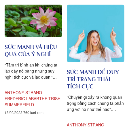
SỨC MẠNH VÀ HIỆU
QUẢ CỦA Ý NGHĨ
“Tâm trí bình an khi chúng ta
lấp đầy nó bằng những suy
SỨC MẠNH ĐỂ DUY
nghĩ tích cực và lạc quan.”
TRÌ TRẠNG THÁI
Khuyết danh Bạn có trách
TÍCH CỰC
nhiệm về những ý nghĩ của...
ANTHONY STRANO
“Chuyện gì xảy ra không quan
FREDERIC LABARTHE
TRISH
trọng bằng cách chúng ta phản
SUMMERFIELD
ứng với nó như thế nào”.
18/09/2023
760 lượt xem
_THADDEUS GOLAS Sức
mạnh hình dung: Khi thiếu một
ANTHONY STRANO
cái nhìn tích...