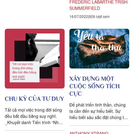
FREDERIC LABARTHE
TRISH
SUMMERFIELD
16/07/2022
926 lượt xem
XÂY DỰNG MỘT
CUỘC SỐNG TÍCH
CỰC
CHU KỲ CỦA TƯ DUY
Để phát triển tinh thần, chúng
Tất cả mọi việc trong đời sống
ta cần đến sự hiểu biết. Sự
đều bắt đầu bằng suy nghĩ.
hiểu biết sâu sắc đặt chúng ta
_Khuyết danh Tiến trình “Nhận
vào khuôn khổ đúng đắn của
thức – Giải mã – Hồi đáp” diễn
tâm trí, dẫn dắt...
ANTHONY STRANO