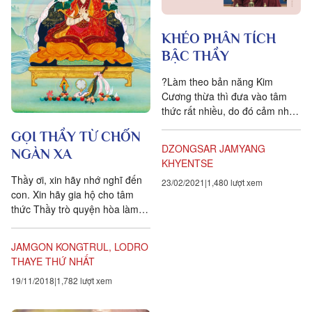
KHÉO PHÂN TÍCH
BẬC THẦY
?Làm theo bản năng Kim
Cương thừa thì đưa vào tâm
thức rất nhiều, do đó cảm nhận
và thiên hướng đều rất quan
GỌI THẦY TỪ CHỐN
trọng. Nếu bạn có một sự...
DZONGSAR JAMYANG
NGÀN XA
KHYENTSE
Thầy ơi, xin hãy nhớ nghĩ đến
23/02/2021
1,480 lượt xem
con. Xin hãy gia hộ cho tâm
thức Thầy trò quyện hòa làm
một.
JAMGON KONGTRUL, LODRO
THAYE THỨ NHẤT
19/11/2018
1,782 lượt xem