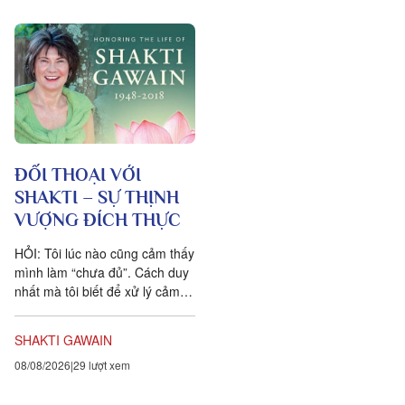
ĐỐI THOẠI VỚI
SHAKTI – SỰ THỊNH
VƯỢNG ĐÍCH THỰC
HỎI: Tôi lúc nào cũng cảm thấy
mình làm “chưa đủ”. Cách duy
nhất mà tôi biết để xử lý cảm
xúc dai dẳng này là khẳng định
ngược lại....
SHAKTI GAWAIN
08/08/2026
29 lượt xem