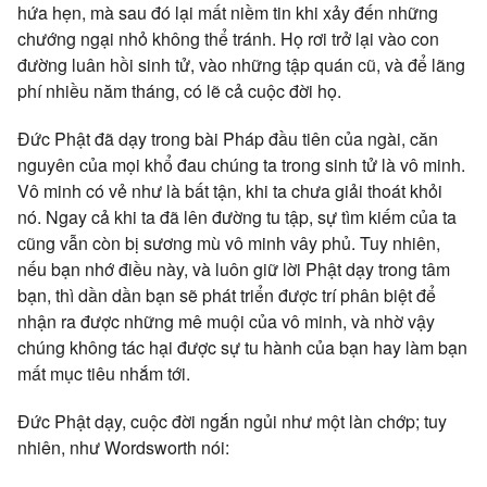
hứa hẹn, mà sau đó lại mất niềm tin khi xảy đến những
chướng ngại nhỏ không thể tránh. Họ rơi trở lại vào con
đường luân hồi sinh tử, vào những tập quán cũ, và để lãng
phí nhiều năm tháng, có lẽ cả cuộc đời họ.
Đức Phật đã dạy trong bài Pháp đầu tiên của ngài, căn
nguyên của mọi khổ đau chúng ta trong sinh tử là vô minh.
Vô minh có vẻ như là bất tận, khi ta chưa giải thoát khỏi
nó. Ngay cả khi ta đã lên đường tu tập, sự tìm kiếm của ta
cũng vẫn còn bị sương mù vô minh vây phủ. Tuy nhiên,
nếu bạn nhớ điều này, và luôn giữ lời Phật dạy trong tâm
bạn, thì dần dần bạn sẽ phát triển được trí phân biệt để
nhận ra được những mê muội của vô minh, và nhờ vậy
chúng không tác hại được sự tu hành của bạn hay làm bạn
mất mục tiêu nhắm tới.
Đức Phật dạy, cuộc đời ngắn ngủi như một làn chớp; tuy
nhiên, như Wordsworth nói: