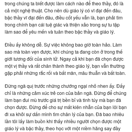
trong chúng ta biết được làm cách nào để theo thầy, đó là
cả một nghệ thuật. Cho nên dù giáo lý có vĩ đại đến đâu,
bậc thầy vĩ đại đến đâu, điều cốt yếu vẫn là, bạn phải tìm
trong chính bạn cái tuệ giác và thiện xảo trong sự tu tập
làm sao để yêu mến và tuân theo bậc thầy và giáo lý.
Điều ấy không dễ. Sự việc không bao giờ toàn hảo. Làm
sao mà toàn vẹn được, khi chúng ta đang còn ở trong thế
giới tương đối của sinh tử. Ngay cả khi bạn đã chọn được
một vị thầy và rất chân thành theo giáo lý, bạn vẫn thường
gặp phải những rắc rối và bất mãn, mâu thuẫn và bất toàn.
Đừng ngã quị trước những chướng ngại nhỏ nhen ấy. Đấy
chỉ là những cảm xúc trẻ con của bản ngã. Đừng để chúng
làm bạn đui mù trước giá trị bền bỉ và tinh túy mà bạn đã
chọn được. Đừng để cho sự mất kiên nhẫn của bạn lôi bạn
đi xa khỏi sự dấn mình tìm chân lý của bạn. Đã bao nhiêu
lần tôi lấy làm buồn khi thấy nhiều người chọn được một
giáo lý và bậc thầy, theo học với một niềm hăng say đầy