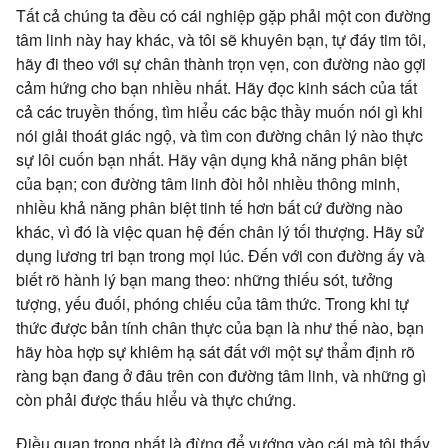
Tất cả chúng ta đều có cái nghiệp gặp phải một con đường
tâm linh này hay khác, và tôi sẽ khuyên bạn, tự đáy tim tôi,
hãy đi theo với sự chân thành trọn vẹn, con đường nào gợi
cảm hứng cho bạn nhiều nhất. Hãy đọc kinh sách của tất
cả các truyền thống, tìm hiểu các bậc thầy muốn nói gì khi
nói giải thoát giác ngộ, và tìm con đường chân lý nào thực
sự lôi cuốn bạn nhất. Hãy vận dụng khả năng phân biệt
của bạn; con đường tâm linh đòi hỏi nhiều thông minh,
nhiều khả năng phân biệt tinh tế hơn bất cứ đường nào
khác, vì đó là việc quan hệ đến chân lý tối thượng. Hãy sử
dụng lương tri bạn trong mọi lúc. Đến với con đường ấy và
biết rõ hành lý bạn mang theo: những thiếu sót, tưởng
tượng, yếu đuối, phóng chiếu của tâm thức. Trong khi tự
thức được bản tính chân thực của bạn là như thế nào, bạn
hãy hòa hợp sự khiêm hạ sát đất với một sự thẩm định rõ
ràng bạn đang ở đâu trên con đường tâm linh, và những gì
còn phải được thấu hiểu và thực chứng.
Điều quan trọng nhất là đừng để vướng vào cái mà tôi thấy