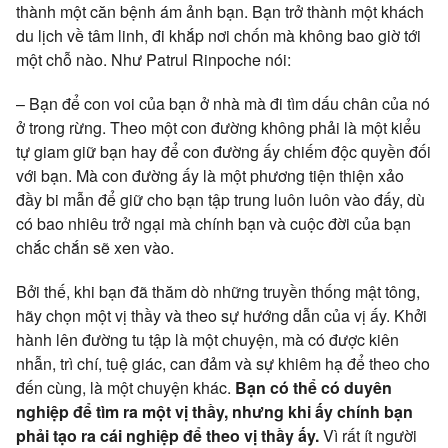
thành một căn bệnh ám ảnh bạn. Bạn trở thành một khách
du lịch về tâm linh, đi khắp nơi chốn mà không bao giờ tới
một chỗ nào. Như Patrul Rinpoche nói:
– Bạn để con voi của bạn ở nhà mà đi tìm dấu chân của nó
ở trong rừng. Theo một con đường không phải là một kiểu
tự giam giữ bạn hay để con đường ấy chiếm độc quyền đối
với bạn. Mà con đường ấy là một phương tiện thiện xảo
đầy bi mẫn để giữ cho bạn tập trung luôn luôn vào đấy, dù
có bao nhiêu trở ngại mà chính bạn và cuộc đời của bạn
chắc chắn sẽ xen vào.
Bởi thế, khi bạn đã thăm dò những truyền thống mật tông,
hãy chọn một vị thầy và theo sự hướng dẫn của vị ấy. Khởi
hành lên đường tu tập là một chuyện, mà có được kiên
nhẫn, trì chí, tuệ giác, can đảm và sự khiêm hạ để theo cho
đến cùng, là một chuyện khác.
Bạn có thể có duyên
nghiệp để tìm ra một vị thầy, nhưng khi ấy chính bạn
phải tạo ra cái nghiệp để theo vị thầy ấy.
Vì rất ít người