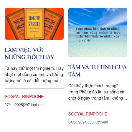
LÀM VIỆC VỚI
NHỮNG ĐỔI THAY
TÂM VÀ TỰ TÍNH CỦA
Ta hãy thử một thí nghiệm. Hãy
TÂM
nhặt một đồng xu lên, và tưởng
tượng nó là cái đối tượng mà
Cái thấy thực “cách mạng”
bạn đang bám víu. Bạn hãy giữ
trong Phật giáo là, sự sống và
nó thật...
SOGYAL RINPOCHE
chết ở ngay trong tâm, không
đâu khác. Tâm được xem như
27/11/2025
297 lượt xem
nền tảng phổ quát của kinh...
SOGYAL RINPOCHE
04/08/2024
856 lượt xem