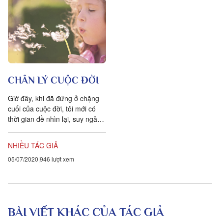
CHÂN LÝ CUỘC ĐỜI
Giờ đây, khi đã đứng ở chặng
cuối của cuộc đời, tôi mới có
thời gian đề nhìn lại, suy ngẫm
và chiêm nghiệm. Tôi thật lòng
muốn cảm ơn...
NHIỀU TÁC GIẢ
05/07/2020
946 lượt xem
BÀI VIẾT KHÁC CỦA TÁC GIẢ