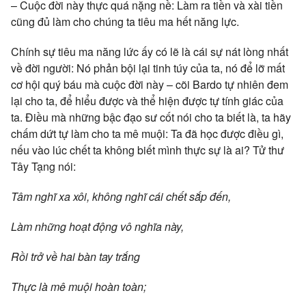
– Cuộc đời này thực quá nặng nề: Làm ra tiền và xài tiền
cũng đủ làm cho chúng ta tiêu ma hết năng lực.
Chính sự tiêu ma năng lức ấy có lẽ là cái sự nát lòng nhất
về đời người: Nó phản bội lại tinh túy của ta, nó để lỡ mất
cơ hội quý báu mà cuộc đời này – cõi Bardo tự nhiên đem
lại cho ta, để hiểu được và thể hiện được tự tính giác của
ta. Điều mà những bậc đạo sư cốt nói cho ta biết là, ta hãy
chấm dứt tự làm cho ta mê muội: Ta đã học được điều gì,
nếu vào lúc chết ta không biết mình thực sự là ai? Tử thư
Tây Tạng nói:
Tâm nghĩ xa xôi, không nghĩ cái chết sắp đến,
Làm những hoạt động vô nghĩa này,
Rồi trở về hai bàn tay trắng
Thực là mê muội hoàn toàn;