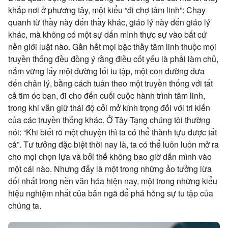
khắp nơi ở phương tây, một kiểu “đi chợ tâm linh”: Chạy
quanh từ thầy này đến thầy khác, giáo lý này đến giáo lý
khác, mà không có một sự dấn mình thực sự vào bất cứ
nền giới luật nào. Gần hết mọi bậc thầy tâm linh thuộc mọi
truyền thống đều đồng ý rằng điều cốt yếu là phải làm chủ,
nắm vững lấy một đường lối tu tập, một con đường đưa
đến chân lý, bằng cách tuân theo một truyền thống với tất
cả tim óc bạn, đi cho đến cuối cuộc hành trình tâm linh,
trong khi vẫn giữ thái độ cởi mở kính trọng đối với tri kiến
của các truyền thống khác. Ở Tây Tạng chúng tôi thường
nói: “Khi biết rõ một chuyện thì ta có thể thành tựu được tất
cả”. Tư tưởng đặc biệt thời nay là, ta có thể luôn luôn mở ra
cho mọi chọn lựa và bởi thế không bao giờ dấn mình vào
một cái nào. Nhưng đấy là một trong những ảo tưởng lừa
dối nhất trong nền văn hóa hiện nay, một trong những kiểu
hiệu nghiệm nhất của bản ngã để phá hỏng sự tu tập của
chúng ta.