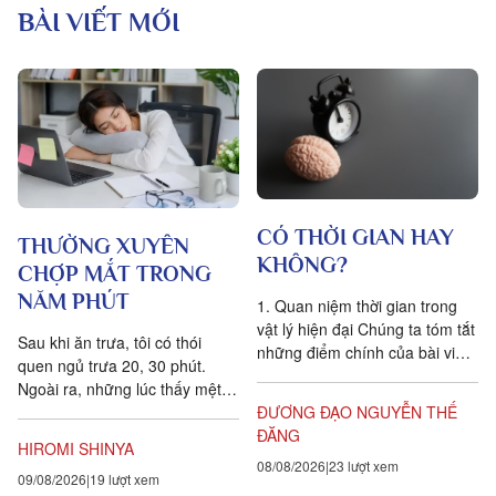
BÀI VIẾT MỚI
CÓ THỜI GIAN HAY
THƯỜNG XUYÊN
KHÔNG?
CHỢP MẮT TRONG
NĂM PHÚT
1. Quan niệm thời gian trong
vật lý hiện đại Chúng ta tóm tắt
Sau khi ăn trưa, tôi có thói
những điểm chính của bài viết
quen ngủ trưa 20, 30 phút.
Is time an illusion? của Giáo sư
Ngoài ra, những lúc thấy mệt
Triết học Craig...
mỏi, tôi cũng hay chợp mắt
ĐƯƠNG ĐẠO NGUYỄN THẾ
khoảng năm phút. Điều quan...
ĐĂNG
HIROMI SHINYA
08/08/2026
23 lượt xem
09/08/2026
19 lượt xem