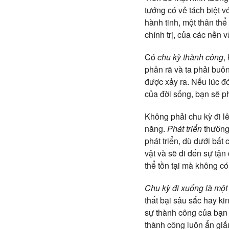
tướng có vẻ tách biệt v
hành tinh, một thân thể
chính trị, của các nền 
Có
chu kỳ thành công
,
phân rã và ta phải buô
được xảy ra. Nếu lúc đ
của đời sống, bạn sẽ p
Không phải chu kỳ đi lên
năng.
Phát triển
thường 
phát triển, dù dưới bất 
vật và sẽ đi đến sự tận 
thể tồn tại mà không có 
Chu kỳ đi xuống là một 
thất bại sâu sắc hay ki
sự thành công của bạn 
thành công luôn ẩn giấu