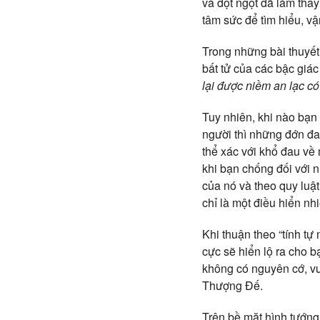
và đột ngột đã làm tha
tâm sức để tìm hiểu, v
Trong những bài thuyết 
bất tử của các bậc giá
lại được niềm an lạc có
Tuy nhiên, khi nào bạn 
người thì những đớn đa
thể xác với khổ đau về 
khi bạn chống đối với n
của nó và theo quy luậ
chỉ là một điều hiển nh
Khi thuận theo “tính tự
cực sẽ hiển lộ ra cho b
không có nguyên cớ, vư
Thượng Đế.
Trên bề mặt hình tướng,