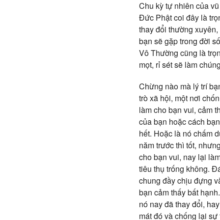
Chu kỳ tự nhiên của vũ 
Đức Phật coi đây là trọ
thay đổi thường xuyên,
bạn sẽ gặp trong đời s
Vô Thường cũng là trọn
mọt, rỉ sét sẽ làm chún
Chừng nào mà lý trí bạn
trò xã hội, một nơi chố
làm cho bạn vui, cảm t
của bạn hoặc cách bạn n
hết. Hoặc là nó chấm d
năm trước thì tốt, như
cho bạn vui, nay lại là
tiêu thụ trống không. Đ
chung đầy chịu đựng và
bạn cảm thấy bất hạnh.
nó nay đã thay đổi, hay
mát đó và chống lại sự 