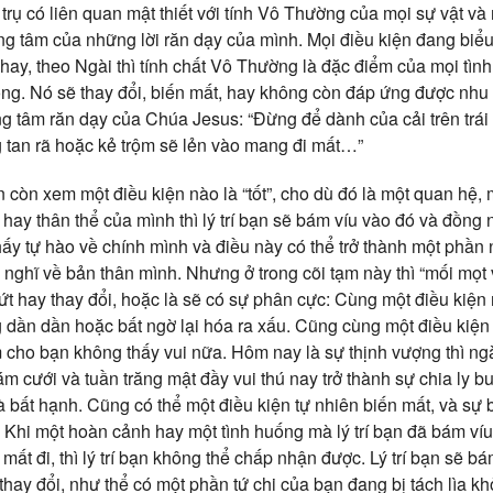
trụ có liên quan mật thiết với tính Vô Thường của mọi sự vật và
ng tâm của những lời răn dạy của mình. Mọi điều kiện đang biểu
 hay, theo Ngài thì tính chất Vô Thường là đặc điểm của mọi tì
ống. Nó sẽ thay đổi, biến mất, hay không còn đáp ứng được nhu
g tâm răn dạy của Chúa Jesus: “Đừng để dành của cải trên trái đ
g tan rã hoặc kẻ trộm sẽ lẻn vào mang đi mất…”
 còn xem một điều kiện nào là “tốt”, cho dù đó là một quan hệ, 
n hay thân thể của mình thì lý trí bạn sẽ bám víu vào đó và đồng 
hấy tự hào về chính mình và điều này có thể trở thành một phần
ghĩ về bản thân mình. Nhưng ở trong cõi tạm này thì “mối mọt và
ứt hay thay đổi, hoặc là sẽ có sự phân cực: Cùng một điều kiệ
ng dần dần hoặc bất ngờ lại hóa ra xấu. Cũng cùng một điều kiện
m cho bạn không thấy vui nữa. Hôm nay là sự thịnh vượng thì ng
ám cưới và tuần trăng mật đầy vui thú nay trở thành sự chia ly 
 bất hạnh. Cũng có thể một điều kiện tự nhiên biến mất, và sự 
 Khi một hoàn cảnh hay một tình huống mà lý trí bạn đã bám víu
 mất đi, thì lý trí bạn không thể chấp nhận được. Lý trí bạn sẽ b
thay đổi, như thể có một phần tứ chi của bạn đang bị tách lìa khỏ