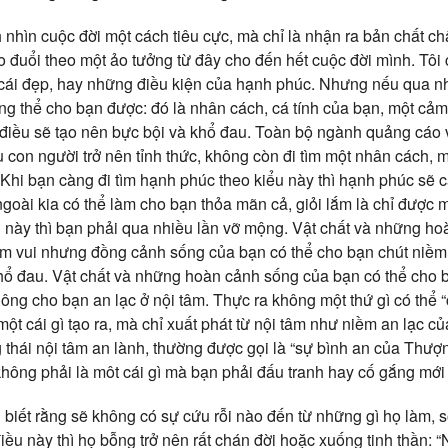
nhìn cuộc đời một cách tiêu cực, mà chỉ là nhận ra bản chất ch
 đuổi theo một ảo tưởng từ đây cho đến hết cuộc đời mình. Tôi
 cái đẹp, hay những điều kiện của hạnh phúc. Nhưng nếu qua n
g thể cho bạn được: đó là nhân cách, cá tính của bạn, một cả
t điều sẽ tạo nên bực bội và khổ đau. Toàn bộ ngành quảng cáo 
 con người trở nên tỉnh thức, không còn đi tìm một nhân cách, 
 Khi bạn càng đi tìm hạnh phúc theo kiểu này thì hạnh phúc sẽ c
goài kia có thể làm cho bạn thỏa mãn cả, giỏi lắm là chỉ được mộ
 này thì bạn phải qua nhiều lần vỡ mộng. Vật chất và những h
ềm vui nhưng đồng cảnh sống của bạn có thể cho bạn chút niềm
ổ đau. Vật chất và những hoàn cảnh sống của bạn có thể cho b
ng cho bạn an lạc ở nội tâm. Thực ra không một thứ gì có thể 
một cái gì tạo ra, mà chỉ xuất phát từ nội tâm như niềm an lạc c
 thái nội tâm an lành, thường được gọi là “sự bình an của Thượ
, không phải là môt cái gì mà bạn phải đấu tranh hay cố gắng mới
biết rằng sẽ không có sự cứu rỗi nào đến từ những gì họ làm, s
iều này thì họ bỗng trở nên rất chán đời hoặc xuống tinh thần: 