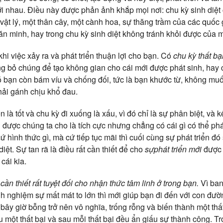
ới nhau. Điều này được phản ảnh khắp mọi nơi: chu kỳ sinh diệt 
 vật lý, một thân cây, một cành hoa, sự thăng trầm của các quốc
văn minh, hay trong chu kỳ sinh diệt không tránh khỏi được của m
 khi việc xảy ra và phát triển thuận lợi cho bạn. Có
chu kỳ thất bạ
ng bỏ chúng để tạo không gian cho cái mới được phát sinh, hay
ó bạn còn bám víu và chống đối, tức là bạn khước từ, không mu
hải gánh chịu khổ đau.
 là tốt và chu kỳ đi xuống là xấu, vì đó chỉ là sự phân biệt, và kế
được chúng ta cho là tích cực nhưng chẳng có cái gì có thể phá
cứ hình thức gì, mà cứ tiếp tục mãi thì cuối cùng sự phát triển đó
diệt. Sự tan rã là điều rất cần thiết để cho
sự
phát triển mới
được 
cái kia.
cần thiết rất tuyệt đối cho nhận thức tâm linh ở trong bạn.
Vì ban
nh nghiệm sự mất mát to lớn thì mới giúp bạn đi đến với con đườn
bây giờ bỗng trở nên vô nghĩa, trống rỗng và biến thành một thấ
 một thất bại và sau mỗi thất bại đều ẩn giấu sự thành công. Tro