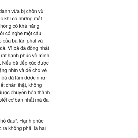
danh vừa bị chôn vùi
ác khi có những mất
 không có khả năng
tôi có nghe một câu
p của bà tàn phai và
 cả. Vì bà đã đồng nhất
 rất hạnh phúc về mình,
. Nếu bà tiếp xúc được
lặng nhìn và để cho vẻ
ếu bà đã làm được như
ất chân thật, không
 được chuyển hóa thành
 biết cơ bản nhất mà đa
“khổ đau”. Hạnh phúc
 ra không phải là hai