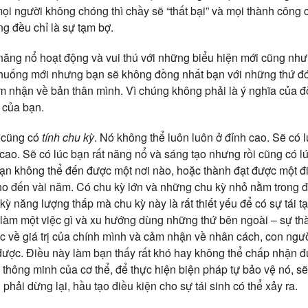
mọi người không chóng thì chầy sẽ “thất bại” và mọi thành công 
g đều chỉ là sự tạm bợ.
năng nổ hoạt động và vui thú với những biểu hiện mới cũng nh
h huống mới nhưng bạn sẽ không đồng nhất bạn với những thứ đ
m nhận về bản thân mình. Vì chúng không phải là ý nghĩa của đ
 của bạn.
 cũng có
tính chu kỳ
. Nó không thể luôn luôn ở đỉnh cao. Sẽ có 
cao. Sẽ có lúc bạn rất năng nổ và sáng tạo nhưng rồi cũng có lú
bạn không thể đến được một nơi nào, hoặc thành đạt được một đi
 cho đến vài năm. Có chu kỳ lớn và những chu kỳ nhỏ nằm trong
 kỳ năng lượng thấp mà chu kỳ này là rất thiết yếu để có sự tái t
thúc làm một việc gì và xu hướng dùng những thứ bên ngoài – sự 
 về giá trị của chính mình và cảm nhận về nhân cách, con ngườ
được. Điều này làm bạn thấy rất khó hay không thể chấp nhận 
 thông minh của cơ thể, để thực hiện biện pháp tự bảo vệ nó, sẽ 
phải dừng lại, hầu tạo điều kiện cho sự tái sinh có thể xảy ra.