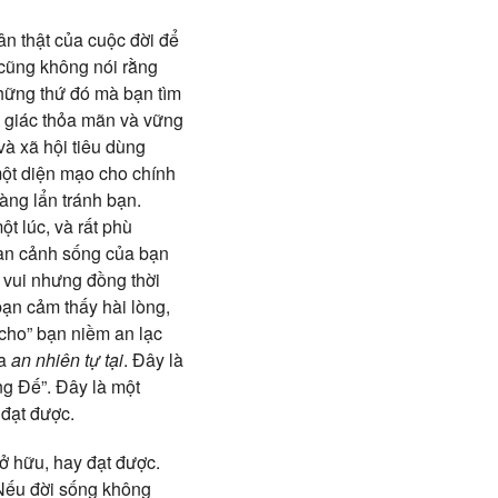
ân thật của cuộc đời để
 cũng không nói rằng
hững thứ đó mà bạn tìm
m giác thỏa mãn và vững
và xã hội tiêu dùng
một diện mạo cho chính
àng lẩn tránh bạn.
t lúc, và rất phù
oàn cảnh sống của bạn
 vui nhưng đồng thời
ạn cảm thấy hài lòng,
“cho” bạn niềm an lạc
ủa
an nhiên tự tại
. Đây là
ng Đế”. Đây là một
 đạt được.
ở hữu, hay đạt được.
“Nếu đời sống không