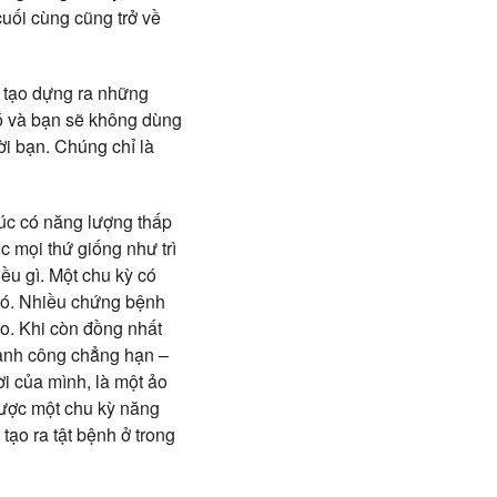
cuối cùng cũng trở về
ư tạo dựng ra những
ó và bạn sẽ không dùng
ời bạn. Chúng chỉ là
lúc có năng lượng thấp
c mọi thứ giống như trì
ều gì. Một chu kỳ có
 đó. Nhiều chứng bệnh
ạo. Khi còn đồng nhất
thành công chẳng hạn –
i của mình, là một ảo
được một chu kỳ năng
tạo ra tật bệnh ở trong