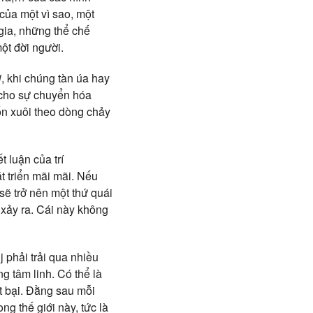
của một vì sao, một
 gia, những thể chế
ột đời người.
i
, khi chúng tàn úa hay
 cho sự chuyển hóa
ốn xuôi theo dòng chảy
t luận của trí
t triển mãi mãi. Nếu
 sẽ trở nên một thứ quái
xảy ra. Cái này không
j phải trải qua nhiều
g tâm linh. Có thể là
t bại. Đằng sau mỗi
ng thế giới này, tức là