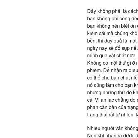
Đây không phải là cách 
bạn không phí công đeo
bạn không nên biết ơn
kiếm cái mà chúng khôn
bền, thì đây quả là mộ
ngày nay sẽ đổ sụp nếu
mình qua vật chất nữa.
Không có một thứ gì ở n
phiếm. Để nhận ra điều
có thể cho bạn chút ni
nó cũng làm cho bạn kh
nhưng những thứ đó khô
cả. Vì an lạc chẳng do 
phần căn bản của trạng
trạng thái rất tự nhiên
Nhiều người vẫn không 
Nên khi nhận ra được đ