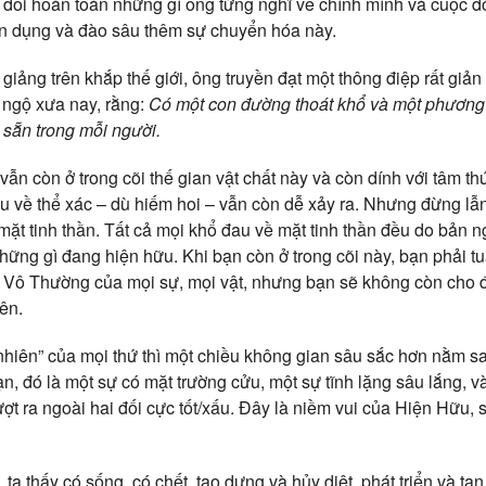
y đổi hoàn toàn những gì ông từng nghĩ về chính mình và cuộc đ
ận dụng và đào sâu thêm sự chuyển hóa này.
giảng trên khắp thế giới, ông truyền đạt một thông điệp rất giả
c ngộ xưa nay, rằng:
Có một con đường thoát khổ và một phương 
 sẵn trong mỗi người.
vẫn còn ở trong cõi thế gian vật chất này và còn dính với tâm thứ
u về thể xác – dù hiếm hoi – vẫn còn dễ xảy ra. Nhưng đừng lẫ
mặt tinh thần. Tất cả mọi khổ đau về mặt tinh thần đều do bản n
hững gì đang hiện hữu. Khi bạn còn ở trong cõi này, bạn phải t
t Vô Thường của mọi sự, mọi vật, nhưng bạn sẽ không còn cho đ
iên.
 nhiên” của mọi thứ thì một chiều không gian sâu sắc hơn nằm sa
ạn, đó là một sự có mặt trường cửu, một sự tĩnh lặng sâu lắng, v
ợt ra ngoài hai đối cực tốt/xấu. Đây là niềm vui của Hiện Hữu, 
 ta thấy có sống, có chết, tạo dựng và hủy diệt, phát triển và ta