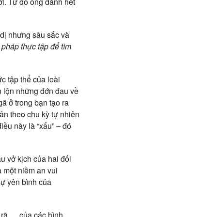
ời. Từ đó ông dành hết
n dị nhưng sâu sắc và
pháp thực tập để tìm
c tập thể của loài
n lộn những đớn đau về
gã ở trong bạn tạo ra
uân theo chu kỳ tự nhiên
iều này là “xấu” – đó
u vở kịch của hai đối
à một niềm an vui
sự yên bình của
n rã,… của các hình