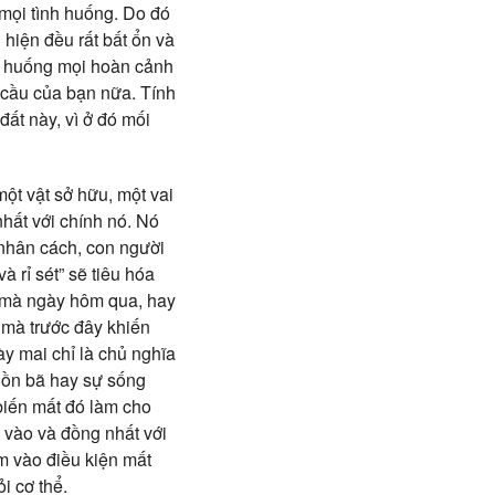
 mọi tình huống. Do đó
 hiện đều rất bất ổn và
nh huống mọi hoàn cảnh
 cầu của bạn nữa. Tính
ất này, vì ở đó mối
một vật sở hữu, một vai
nhất với chính nó. Nó
 nhân cách, con người
 rỉ sét” sẽ tiêu hóa
n mà ngày hôm qua, hay
 mà trước đây khiến
ày mai chỉ là chủ nghĩa
buồn bã hay sự sống
biến mất đó làm cho
 vào và đồng nhất với
ám vào điều kiện mất
i cơ thể.