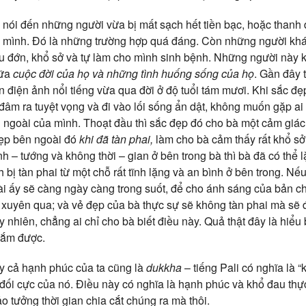
nói đến những người vừa bị mất sạch hết tiền bạc, hoặc thanh 
y mình. Đó là những trường hợp quá đáng. Còn những người kh
au đớn, khổ sở và tự làm cho mình sinh bệnh. Những người này
iữa
cuộc đời của họ và những tình huống sống của họ
. Gần đây 
 điện ảnh nổi tiếng vừa qua đời ở độ tuổi tám mươi. Khi sắc đẹ
 đâm ra tuyệt vọng và đi vào lối sống ẩn dật, không muốn gặp ai
 ngoài của mình. Thoạt đầu thì sắc đẹp đó cho bà một cảm giác
ẹp bên ngoài đó
khi đã tàn phai,
làm cho bà cảm thấy rất khổ sở
h – tướng và không thời – gian ở bên trong bà thì bà đã có thể 
bị tàn phai từ một chỗ rất tĩnh lặng và an bình ở bên trong. N
oài ấy sẽ càng ngày càng trong suốt, để cho ánh sáng của bản ch
u xuyên qua; và vẻ đẹp của bà thực sự sẽ không tàn phai mà sẽ
y nhiên, chẳng ai chỉ cho bà biết điều này. Quả thật đây là hiểu
nắm được.
y cả hạnh phúc của ta cũng là
dukkha
– tiếng Pali có nghĩa là 
 đối cực của nó. Điều này có nghĩa là hạnh phúc và khổ đau thực
o tưởng thời gian chia cắt chúng ra mà thôi.