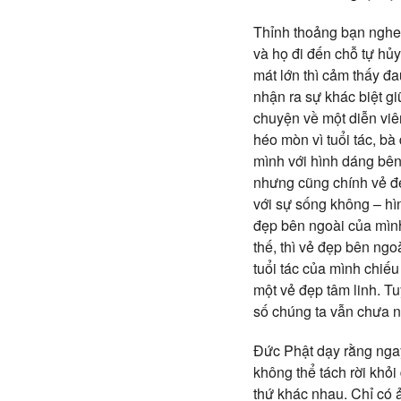
Thỉnh thoảng bạn nghe 
và họ đi đến chỗ tự hủ
mát lớn thì cảm thấy đ
nhận ra sự khác biệt g
chuyện về một diễn viên
héo mòn vì tuổi tác, bà
mình với hình dáng bên
nhưng cũng chính vẻ đ
với sự sống không – hìn
đẹp bên ngoài của mình 
thế, thì vẻ đẹp bên ng
tuổi tác của mình chiế
một vẻ đẹp tâm linh. Tu
số chúng ta vẫn chưa 
Đức Phật dạy rằng nga
không thể tách rời khỏi
thứ khác nhau. Chỉ có ả