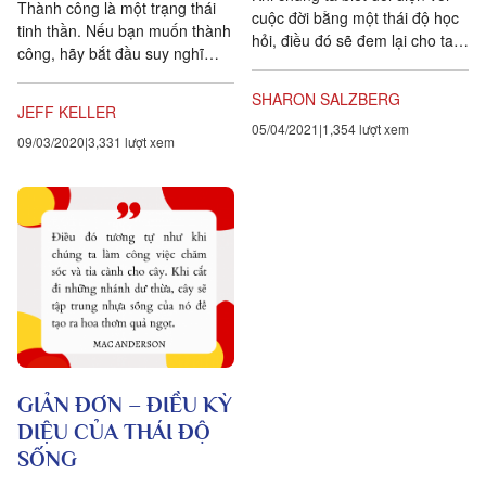
Thành công là một trạng thái
cuộc đời bằng một thái độ học
tinh thần. Nếu bạn muốn thành
hỏi, điều đó sẽ đem lại cho ta
công, hãy bắt đầu suy nghĩ
sự can đảm để mở rộng con
như mình là một người thành
tim mình ra. Từ đó, ta sẽ tìm
công. – Joyce Brother — ☘️☘️
SHARON SALZBERG
thấy được một hạnh phúc lớn
JEFF KELLER
☘️ — 1....
05/04/2021
1,354 lượt xem
mà ta chưa bao giờ biết tới.
09/03/2020
3,331 lượt xem
GIẢN ĐƠN – ĐIỀU KỲ
DIỆU CỦA THÁI ĐỘ
SỐNG