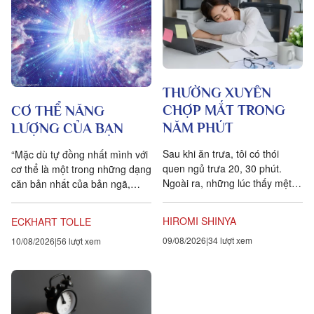
THƯỜNG XUYÊN
CHỢP MẮT TRONG
CƠ THỂ NĂNG
NĂM PHÚT
LƯỢNG CỦA BẠN
Sau khi ăn trưa, tôi có thói
“Mặc dù tự đồng nhất mình với
quen ngủ trưa 20, 30 phút.
cơ thể là một trong những dạng
Ngoài ra, những lúc thấy mệt
căn bản nhất của bản ngã,
mỏi, tôi cũng hay chợp mắt
điều rất may là bạn có thể dễ
khoảng năm phút. Điều quan...
dàng vượt...
HIROMI SHINYA
ECKHART TOLLE
09/08/2026
34 lượt xem
10/08/2026
56 lượt xem