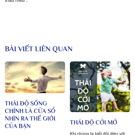
BÀI VIẾT LIÊN QUAN
THÁI ĐỘ SỐNG
CHÍNH LÀ CỬA SỔ
NHÌN RA THẾ GIỚI
THÁI ĐỘ CỞI MỞ
CỦA BẠN
Khi chúng ta biết đối diện với