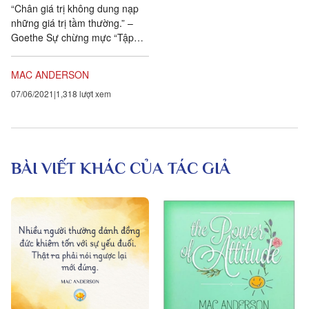
“Chân giá trị không dung nạp
những giá trị tầm thường.” –
Goethe Sự chừng mực “Tập
trung vào số ít quan trọng hơn
là chạy theo số nhiều.” –...
MAC ANDERSON
07/06/2021
1,318 lượt xem
BÀI VIẾT KHÁC CỦA TÁC GIẢ