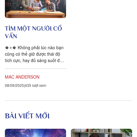
TÌM MỘT NGƯỜI CỐ
VẤN
🍀⭐️🍀 Không phải lúc nào bạn
cũng có thể giữ được thái độ
tích cực, hay đủ sáng suốt để
vượt qua mọi vấn đề của cuộc
sống. Có một...
MAC ANDERSON
08/09/2025
435 lượt xem
BÀI VIẾT MỚI