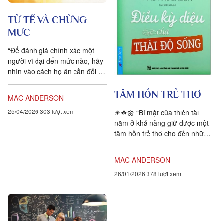
TỬ TẾ VÀ CHỪNG
MỰC
“Để đánh giá chính xác một
người vĩ đại đến mức nào, hãy
nhìn vào cách họ ân cần đối xử
với những kẻ yếu thế ra sao.” –
Khuyết...
TÂM HỒN TRẺ THƠ
MAC ANDERSON
25/04/2026
303 lượt xem
☀☘🌼 “Bí mật của thiên tài
nằm ở khả năng giữ được một
tâm hồn trẻ thơ cho đến những
ngày cuối đời.” – Mac Anderson
Trẻ thơ hồn nhiên...
MAC ANDERSON
26/01/2026
378 lượt xem