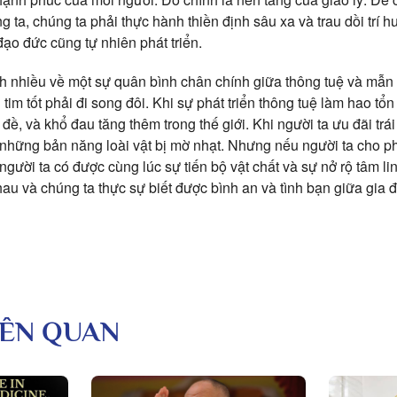
g ta, chúng ta phải thực hành thiền định sâu xa và trau dồi trí h
 đạo đức cũng tự nhiên phát triển.
nhiều về một sự quân bình chân chính giữa thông tuệ và mẫn cả
n tim tốt phải đi song đôi. Khi sự phát triển thông tuệ làm hao tổn 
, và khổ đau tăng thêm trong thế giới. Khi người ta ưu đãi trái t
những bản năng loài vật bị mờ nhạt. Nhưng nếu người ta cho p
người ta có được cùng lúc sự tiến bộ vật chất và sự nở rộ tâm lin
nhau và chúng ta thực sự biết được bình an và tình bạn giữa gia đ
LIÊN QUAN