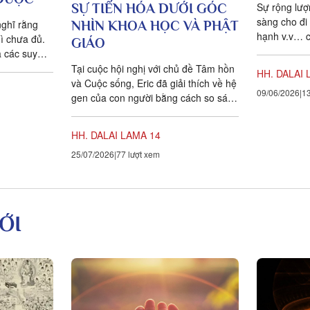
Sự rộng lượ
SỰ TIẾN HÓA DƯỚI GÓC
sàng cho đi 
nghĩ rằng
NHÌN KHOA HỌC VÀ PHẬT
hạnh v.v… 
hì chưa đủ.
GIÁO
có chút keo 
 các suy
hàng...
Tại cuộc hội nghị với chủ đề Tâm hồn
HH. DALAI 
và Cuộc sống, Eric đã giải thích về hệ
09/06/2026
13
gen của con người bằng cách so sánh
nó với kangyur, đây...
HH. DALAI LAMA 14
25/07/2026
77 lượt xem
ỚI