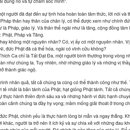
i dùng nó và tự chăm sóc mình”.
ột người đã đạt đến sự tịnh hóa hoàn toàn tâm thức, lời nói và 
 Pháp thân hay thân của chân lý, có thể được xem như chính đức
ư là Pháp, giáo lý. Và thân thể ngài như là tăng, cộng đồng tâm l
: Phật, Pháp và Tăng.
 hay không một nguyên nhân? Có, vị ấy có một nguyên nhân. V
, đức Phật đã cá thể hóa, ngài có vĩnh cửu không?
hích Ca chỉ là Tất Đạt Đa, một người bình thường trong vòng 
àn như chúng ta. Tuy nhiên, nhờ những giáo lý và những vị thầy
rở thành giác ngộ.
trình nhân quả, tất cả chúng ta cũng có thể thành công như thế.
i tế nhất là bản tánh của Phật, hạt giống Phật tánh. Tất cả chú
sự thực hành thiền định sâu xa và những hành vi đức hạnh chu
Hoàn cảnh chúng ta đầy hy vọng; mầm mống giải thoát ở trong ch
 đức Phật, chính yếu là thực hành lòng bi mẫn và ngay thẳng. Kh
i khác, người ta trở nên ít ích kỷ và sự chia xẻ với những đau k
hạnh phúc của mỗi người. Đó chính là nền tảng của giáo lý. Đ