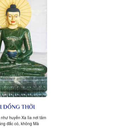
BI ĐỒNG THỜI
 như huyễn Xa lìa nơi tâm
hẳng đắc có, không Mà