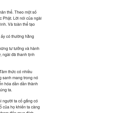
thân thể. Theo một số
 Phật. Lời nói của ngài
inh. Và toàn thể tạo
ị ấy có thường hằng
những tư tưởng và hành
, ngài đã thanh tịnh
 Tâm thức có nhiều
ng sanh mang trong nó
yển hóa dần dần thành
úng ta.
i người ta cố gắng có
hổ của họ khiến ta càng
ể chạm đến mục đích