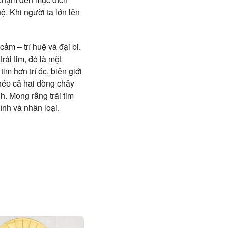
uệ. Khi người ta lớn lên
m – trí huệ và đại bi.
trái tim, đó là một
im hơn trí óc, biên giới
hép cả hai dòng chảy
h. Mong rằng trái tim
ình và nhân loại.