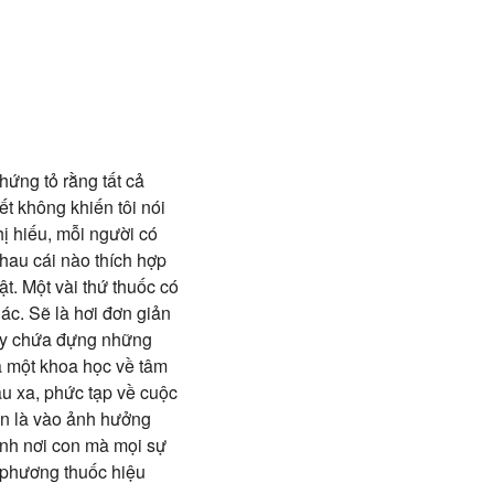
hứng tỏ rằng tất cả
ết không khiến tôi nói
hị hiếu, mỗi người có
hau cái nào thích hợp
t. Một vài thứ thuốc có
ác. Sẽ là hơi đơn giản
này chứa đựng những
mà một khoa học về tâm
sâu xa, phức tạp về cuộc
ơn là vào ảnh hưởng
ính nơi con mà mọi sự
on phương thuốc hiệu