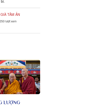
 bi.
 GIÀ TÂM ẤN
250 lượt xem
G LƯỢNG