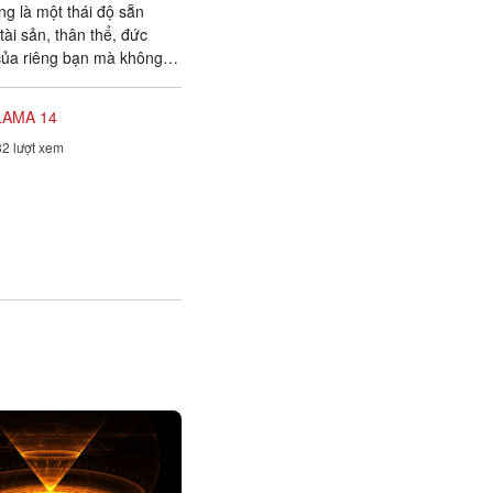
ng là một thái độ sẵn
tài sản, thân thể, đức
của riêng bạn mà không
kiệt nào. Bạn cho...
LAMA 14
2 lượt xem