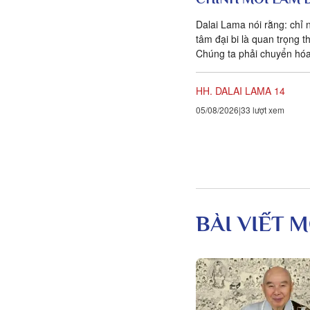
Dalai Lama nói rằng: chỉ 
tâm đại bi là quan trọng t
Chúng ta phải chuyển hóa
nghĩ và hành vi của mình 
HH. DALAI LAMA 14
05/08/2026
33 lượt xem
BÀI VIẾT M