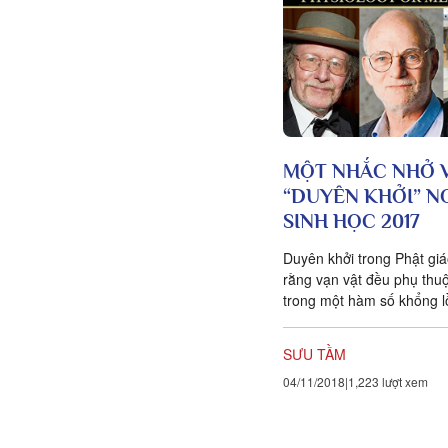
MỘT NHẮC NHỞ 
“DUYÊN KHỞI” N
SINH HỌC 2017
Duyên khởi trong Phật giá
rằng vạn vật đều phụ thu
trong một hàm số khổng l
vật tồn tại là nhờ 12 nhân
SƯU TẦM
04/11/2018
1,223 lượt xem