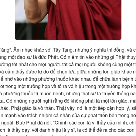
 Tăng”. Âm nhạc khác với Tây Tạng, nhưng ý nghĩa thì đồng, và c
ùng một đạo sư là đức Phật. Có niềm tin vào những gì Phật thuy
ường tốt nhất cho mọi người. tất cả mọi người không cùng một t
và cảm thấy được tự do để chọn lựa giữa những tôn giáo khác n
thể nhờ vào những phương thuốc khác nhau để chữa lành bệnh tậ
ốt trong một trường hợp và tỏ ra vô hiệu trong một trường hợp kh
 là phương thuốc trị muôn bệnh, nhưng thật sự là truyền thống 
u xa. Có những người nghĩ rằng đó không phải là một tôn giáo, 
hác, Phật giáo là vô thần. Thật vậy, nó là một tiếp cận hợp lý, 
n mạnh vào trách nhiệm cá nhân của sự phát triển bên trong h
ngoài. Đức Phật đã nói: “Chính các con là vị thầy của mình, ch
ách là thầy dạy, với danh hiệu là y sĩ, ta có thể đề ra cho các c