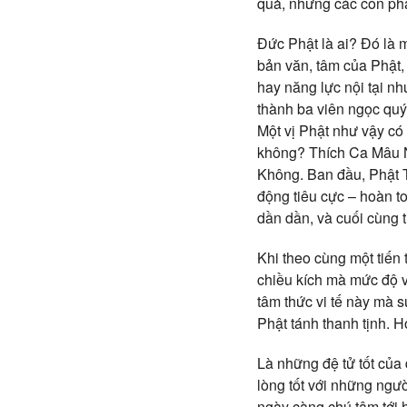
quả, nhưng các con phả
Đức Phật là ai? Đó là m
bản văn, tâm của Phật,
hay năng lực nội tại nh
thành ba viên ngọc quý
Một vị Phật như vậy có
không? Thích Ca Mâu Ni
Không. Ban đầu, Phật T
động tiêu cực – hoàn to
dần dần, và cuối cùng t
Khi theo cùng một tiến 
chiều kích mà mức độ v
tâm thức vi tế này mà 
Phật tánh thanh tịnh. 
Là những đệ tử tốt của
lòng tốt với những ngườ
ngày càng chú tâm tới 