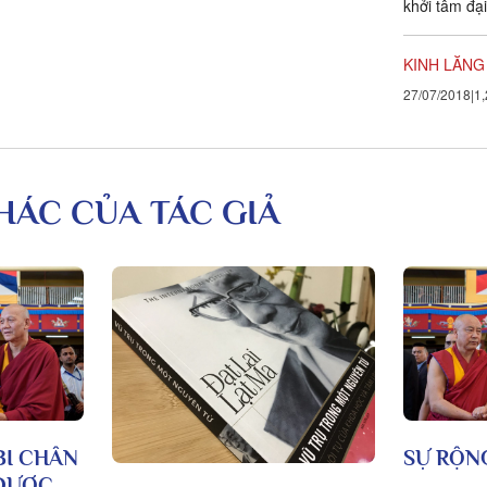
khởi tâm đại
KINH LĂNG
27/07/2018
1,
KHÁC CỦA TÁC GIẢ
BI CHÂN
SỰ RỘN
 ĐƯỢC