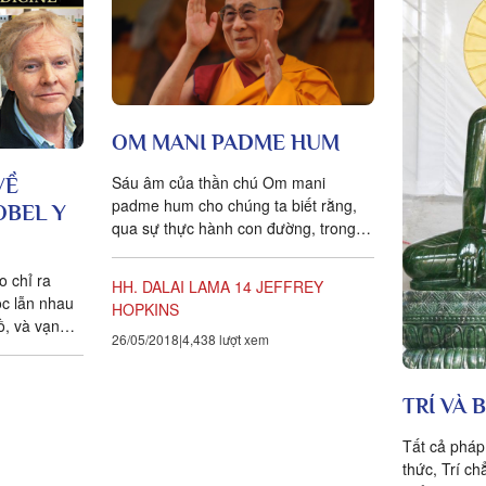
OM MANI PADME HUM
Sáu âm của thần chú Om mani
VỀ
padme hum cho chúng ta biết rằng,
OBEL Y
qua sự thực hành con đường, trong
sự kết hợp không thể phân chia của
phương tiện và trí huệ, chúng ta có
o chỉ ra
HH. DALAI LAMA 14
JEFFREY
khả năng làm cho thân, ngữ, tâm bất
ộc lẫn nhau
HOPKINS
tịnh của chúng ta thành thân, ngữ,
ồ, và vạn
26/05/2018
4,438 lượt xem
tâm thanh tịnh siêu việt của một vị
 duyên.
Phật. Phật tánh không thể được tìm ở
đâu khác ngoài tự nơi mình, vì những
TRÍ VÀ 
yếu tố cần thiết cho sự thành tựu của
nó thì ở nơi chúng ta.
Tất cả pháp
thức, Trí c