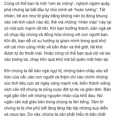
Cũng có thể bạn là một “cơn ác mộng”, nghịch ngợm quậy
phá nhưng lại bắt đầu tự nhủ mình sẽ “hoàn lương”. Tất
nhiên, trẻ em như tờ giấy trắng không nên bị đóng khung
vào nét tính cách nào đó, thế mà những “nhãn mác” này lại
có một sức mạnh rất lớn. Khi bạn trưởng thành, bản ngã sẽ
vồ chụp lấy chúng và đồng hóa chúng với con người bạn.
Khi đó, bạn dễ có xu hướng tự giam mình trong quá khứ
với cái nhìn cứng nhắc về bản thân và thế giới, rất khó
được tự do thoải mái. Hoặc cũng có thể bạn quá vội vã lao
vào tương lai, chạy trốn quá khứ mà bỏ quên mất hiện tại.
Khi chúng ta để bản ngã ngự trị, những bám chấp vào sở
hữu của cải, vào con người và thậm chí vào chính những
xúc tình tiêu cực sẽ ngày càng mạnh mẽ, biến thành xiềng
xích cản trở chúng ta sống cuộc đời tự do và giản đơn. Bản
ngã gắn liền với những nguyên nhân của khổ đau. Nó
ngăn cản tuệ giác bên trong chúng ta lên tiếng. Tâm trí
chúng ta bị che phủ bởi tầng tầng lớp lớp những suy diễn
và ngụy tạo. Do vậy, chúng ta cần phải hiểu rõ bản chất