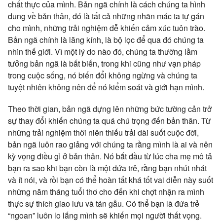
chất thực của mình. Bản ngã chính là cách chúng ta hình
dung về bản thân, đó là tất cả những nhãn mác ta tự gán
cho mình, những trải nghiệm dễ khiến cảm xúc tuôn trào.
Bản ngã chính là lăng kính, là bộ lọc để qua đó chúng ta
nhìn thế giới. Vì một lý do nào đó, chúng ta thường lầm
tưởng bản ngã là bất biến, trong khi cũng như vạn pháp
trong cuộc sống, nó biến đổi không ngừng và chúng ta
tuyệt nhiên không nên để nó kiểm soát và giới hạn mình.
Theo thời gian, bản ngã dựng lên những bức tường cản trở
sự thay đổi khiến chúng ta quá chú trọng đến bản thân. Từ
những trải nghiệm thời niên thiếu trải dài suốt cuộc đời,
bản ngã luôn rao giảng với chúng ta rằng mình là ai và nên
kỳ vọng điều gì ở bản thân. Nó bắt đầu từ lúc cha mẹ mô tả
bạn ra sao khi bạn còn là một đứa trẻ, rằng bạn nhút nhát
và ít nói, và rồi bạn có thể hoàn tất khá tốt vai diễn này suốt
những năm tháng tuổi thơ cho đến khi chợt nhận ra mình
thực sự thích giao lưu và tán gẫu. Có thể bạn là đứa trẻ
“ngoan” luôn lo lắng mình sẽ khiến mọi người thất vọng.