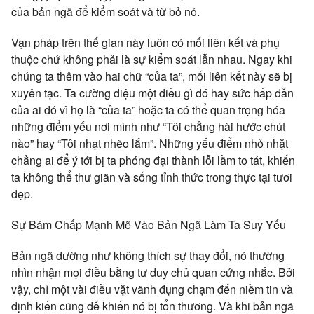
của bản ngã để kiểm soát và từ bỏ nó.
Vạn pháp trên thế gian này luôn có mối liên kết và phụ
thuộc chứ không phải là sự kiểm soát lẫn nhau. Ngay khi
chúng ta thêm vào hai chữ “của ta”, mối liên kết này sẽ bị
xuyên tạc. Ta cường điệu một điều gì đó hay sức hấp dẫn
của ai đó vì họ là “của ta” hoặc ta có thể quan trọng hóa
những điểm yếu nơi mình như “Tôi chẳng hài hước chút
nào” hay “Tôi nhạt nhẽo lắm”. Những yếu điểm nhỏ nhặt
chẳng ai để ý tới bị ta phóng đại thành lỗi lầm to tát, khiến
ta không thể thư giãn và sống tỉnh thức trong thực tại tươi
đẹp.
Sự Bám Chấp Mạnh Mẽ Vào Bản Ngã Làm Ta Suy Yếu
Bản ngã dường như không thích sự thay đổi, nó thường
nhìn nhận mọi điều bằng tư duy chủ quan cứng nhắc. Bởi
vậy, chỉ một vài điều vặt vãnh đụng chạm đến niềm tin và
định kiến cũng dễ khiến nó bị tổn thương. Và khi bản ngã