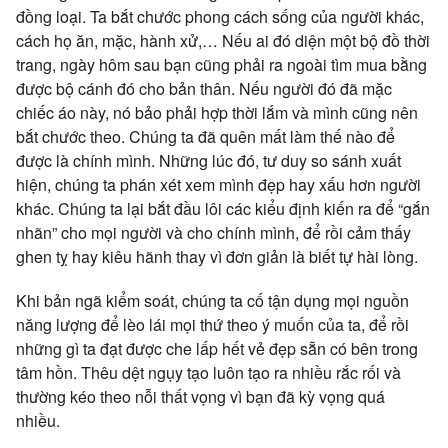
đồng loại. Ta bắt chước phong cách sống của người khác,
cách họ ăn, mặc, hành xử,… Nếu ai đó diện một bộ đồ thời
trang, ngày hôm sau bạn cũng phải ra ngoài tìm mua bằng
được bộ cánh đó cho bản thân. Nếu người đó đã mặc
chiếc áo này, nó bảo phải hợp thời lắm và mình cũng nên
bắt chước theo. Chúng ta đã quên mất làm thế nào để
được là chính mình. Những lúc đó, tư duy so sánh xuất
hiện, chúng ta phán xét xem mình đẹp hay xấu hơn người
khác. Chúng ta lại bắt đầu lôi các kiểu định kiến ra để “gắn
nhãn” cho mọi người và cho chính mình, để rồi cảm thấy
ghen tỵ hay kiêu hãnh thay vì đơn giản là biết tự hài lòng.
Khi bản ngã kiểm soát, chúng ta cố tận dụng mọi nguồn
năng lượng để lèo lái mọi thứ theo ý muốn của ta, để rồi
những gì ta đạt được che lấp hết vẻ đẹp sẵn có bên trong
tâm hồn. Thêu dệt ngụy tạo luôn tạo ra nhiều rắc rối và
thường kéo theo nỗi thất vọng vì bạn đã kỳ vọng quá
nhiều.