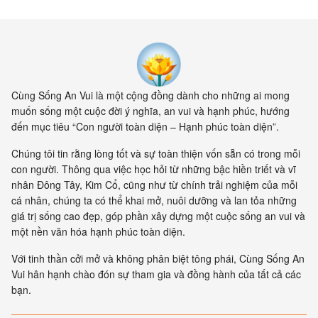
hiện cung cấp bằng chứng cho
thấy toàn bộ vật chất tồn tại
trong một mạng nhằng nhịt các
kết nối. Khía cạnh quan trọng
nhất của sự sống không còn là
vật nữa, mà là mối liên hệ giữa
các vật.
Cùng Sống An Vui là một cộng đồng dành cho những ai mong
muốn sống một cuộc đời ý nghĩa, an vui và hạnh phúc, hướng
đến mục tiêu “Con người toàn diện – Hạnh phúc toàn diện”.
Chúng tôi tin rằng lòng tốt và sự toàn thiện vốn sẵn có trong mỗi
con người. Thông qua việc học hỏi từ những bậc hiền triết và vĩ
nhân Đông Tây, Kim Cổ, cũng như từ chính trải nghiệm của mỗi
cá nhân, chúng ta có thể khai mở, nuôi dưỡng và lan tỏa những
giá trị sống cao đẹp, góp phần xây dựng một cuộc sống an vui và
một nền văn hóa hạnh phúc toàn diện.
Với tinh thần cởi mở và không phân biệt tông phái, Cùng Sống An
Vui hân hạnh chào đón sự tham gia và đồng hành của tất cả các
bạn.