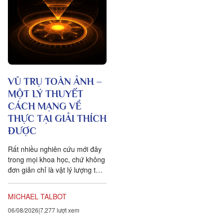
VŨ TRỤ TOÀN ẢNH –
MỘT LÝ THUYẾT
CÁCH MẠNG VỀ
THỰC TẠI GIẢI THÍCH
ĐƯỢC
Rất nhiều nghiên cứu mới đây
trong mọi khoa học, chứ không
đơn giản chỉ là vật lý lượng tử,
đều chứng tỏ rằng vạn vật ít
tính cá thể hơn rất nhiều so với
MICHAEL TALBOT
chúng ta tưởng. Một câu
06/08/2026
7,277 lượt xem
chuyện khoa học đang xuất