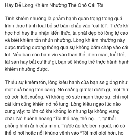
Hãy Để Lòng Khiêm Nhường Thế Chỗ Cái Tôi
Tính khiêm nhường là phẩm hạnh quan trọng trong quá
trình thực hành loại bỏ sự bám chấp vào “cái tôi”. Trước khi
học hỏi hay thu nhận kiến thức, ta phải dẹp bỏ lòng tự cao
và biết khiêm tốn nhún nhường. Lòng khiêm nhường này
được trưởng dưỡng thông qua sự không bám chấp vào cái
tôi. Nếu bạn còn bám víu vào thân thể, diện mạo, tuổi trẻ,
tài sản hay bất cứ thứ gì, bạn sẽ không thể thực hành hạnh
khiêm nhường được.
Thiếu sự khiêm tốn, lòng kiêu hãnh của bạn sẽ giống như
một quả bóng tròn căng. Nó chẳng giữ lại được gì, mọi thứ
cứ trơn tuột xuống. Vì không có sức mạnh thực sự, chỉ một
cái kim cũng khiến nó nổ tung. Lòng kiêu ngạo lúc nào
cũng vậy: to lớn có khi khổng lồ nhưng lại không vững
chãi. Nó huênh hoang “Tôi thế này, thế nọ…”, tự thổi
phồng hình ảnh của mình. Trước áp lực bên ngoài, nó có
thể xì hơi hoặc nổi khùng vênh váo “Tôi mới giỏi hơn, họ