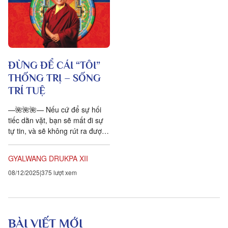
ĐỪNG ĐỂ CÁI “TÔI”
THỐNG TRỊ – SỐNG
TRÍ TUỆ
—🌺🌺🌺— Nếu cứ để sự hối
tiếc dằn vặt, bạn sẽ mất đi sự
tự tin, và sẽ không rút ra được
bài học từ những lỗi lầm của
mình....
GYALWANG DRUKPA XII
08/12/2025
375 lượt xem
BÀI VIẾT MỚI