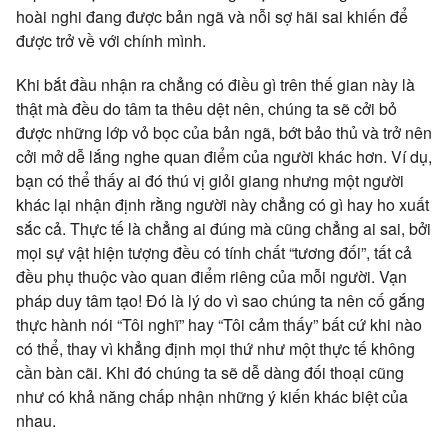
hoài nghi đang được bản ngã và nỗi sợ hãi sai khiến để
được trở về với chính mình.
Khi bắt đầu nhận ra chẳng có điều gì trên thế gian này là
thật mà đều do tâm ta thêu dệt nên, chúng ta sẽ cởi bỏ
được những lớp vỏ bọc của bản ngã, bớt bảo thủ và trở nên
cởi mở dễ lắng nghe quan điểm của người khác hơn. Ví dụ,
bạn có thể thấy ai đó thú vị giỏi giang nhưng một người
khác lại nhận định rằng người này chẳng có gì hay ho xuất
sắc cả. Thực tế là chẳng ai đúng mà cũng chẳng ai sai, bởi
mọi sự vật hiện tượng đều có tính chất “tương đối”, tất cả
đều phụ thuộc vào quan điểm riêng của mỗi người. Vạn
pháp duy tâm tạo! Đó là lý do vì sao chúng ta nên cố gắng
thực hành nói “Tôi nghĩ” hay “Tôi cảm thấy” bất cứ khi nào
có thể, thay vì khẳng định mọi thứ như một thực tế không
cần bàn cãi. Khi đó chúng ta sẽ dễ dàng đối thoại cũng
như có khả năng chấp nhận những ý kiến khác biệt của
nhau.