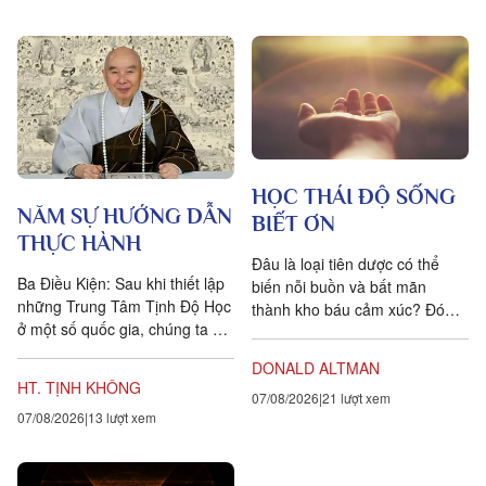
HỌC THÁI ĐỘ SỐNG
NĂM SỰ HƯỚNG DẪN
BIẾT ƠN
THỰC HÀNH
Đâu là loại tiên dược có thể
Ba Điều Kiện: Sau khi thiết lập
biến nỗi buồn và bất mãn
những Trung Tâm Tịnh Độ Học
thành kho báu cảm xúc? Đó
ở một số quốc gia, chúng ta đặt
chính là lòng biết ơn, trong
ra năm sự hướng dẫn cho các
tiếng Anh là gratitude, bắt...
DONALD ALTMAN
hành giả Tịnh...
HT. TỊNH KHÔNG
07/08/2026
21 lượt xem
07/08/2026
13 lượt xem