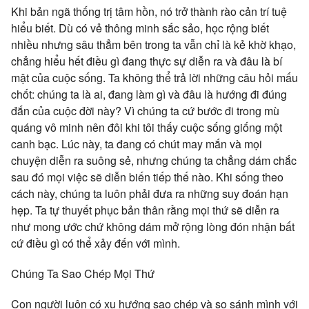
Khi bản ngã thống trị tâm hồn, nó trở thành rào cản trí tuệ
hiểu biết. Dù có vẻ thông minh sắc sảo, học rộng biết
nhiều nhưng sâu thẳm bên trong ta vẫn chỉ là kẻ khờ khạo,
chẳng hiểu hết điều gì đang thực sự diễn ra và đâu là bí
mật của cuộc sống. Ta không thể trả lời những câu hỏi mấu
chốt: chúng ta là ai, đang làm gì và đâu là hướng đi đúng
đắn của cuộc đời này? Vì chúng ta cứ bước đi trong mù
quáng vô minh nên đôi khi tôi thấy cuộc sống giống một
canh bạc. Lúc này, ta đang có chút may mắn và mọi
chuyện diễn ra suông sẻ, nhưng chúng ta chẳng dám chắc
sau đó mọi việc sẽ diễn biến tiếp thế nào. Khi sống theo
cách này, chúng ta luôn phải đưa ra những suy đoán hạn
hẹp. Ta tự thuyết phục bản thân rằng mọi thứ sẽ diễn ra
như mong ước chứ không dám mở rộng lòng đón nhận bất
cứ điều gì có thể xảy đến với mình.
Chúng Ta Sao Chép Mọi Thứ
Con người luôn có xu hướng sao chép và so sánh mình với