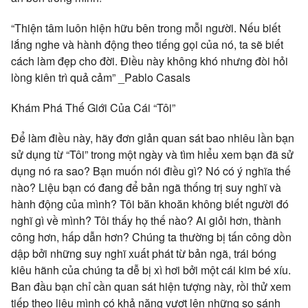
“Thiện tâm luôn hiện hữu bên trong mỗi người. Nếu biết
lắng nghe và hành động theo tiếng gọi của nó, ta sẽ biết
cách làm đẹp cho đời. Điều này không khó nhưng đòi hỏi
lòng kiên trì quả cảm” _Pablo Casals
Khám Phá Thế Giới Của Cái “Tôi”
Để làm điều này, hãy đơn giản quan sát bao nhiêu lần bạn
sử dụng từ “Tôi” trong một ngày và tìm hiểu xem bạn đã sử
dụng nó ra sao? Bạn muốn nói điều gì? Nó có ý nghĩa thế
nào? Liệu bạn có đang để bản ngã thống trị suy nghĩ và
hành động của mình? Tôi băn khoăn không biết người đó
nghĩ gì về mình? Tôi thấy họ thế nào? Ai giỏi hơn, thành
công hơn, hấp dẫn hơn? Chúng ta thường bị tấn công dồn
dập bởi những suy nghĩ xuất phát từ bản ngã, trái bóng
kiêu hãnh của chúng ta dễ bị xì hơi bởi một cái kim bé xíu.
Ban đầu bạn chỉ cần quan sát hiện tượng này, rồi thử xem
tiếp theo liệu mình có khả năng vượt lên những so sánh