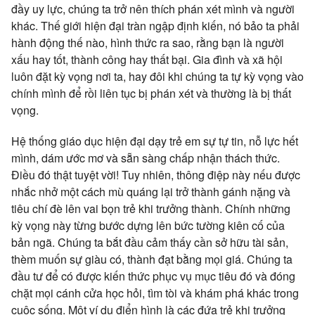
đầy uy lực, chúng ta trở nên thích phán xét mình và người
khác. Thế giới hiện đại tràn ngập định kiến, nó bảo ta phải
hành động thế nào, hình thức ra sao, rằng bạn là người
xấu hay tốt, thành công hay thất bại. Gia đình và xã hội
luôn đặt kỳ vọng nơi ta, hay đôi khi chúng ta tự kỳ vọng vào
chính mình để rồi liên tục bị phán xét và thường là bị thất
vọng.
Hệ thống giáo dục hiện đại dạy trẻ em sự tự tin, nỗ lực hết
mình, dám ước mơ và sẵn sàng chấp nhận thách thức.
Điều đó thật tuyệt vời! Tuy nhiên, thông điệp này nếu được
nhắc nhở một cách mù quáng lại trở thành gánh nặng và
tiêu chí đè lên vai bọn trẻ khi trưởng thành. Chính những
kỳ vọng này từng bước dựng lên bức tường kiên cố của
bản ngã. Chúng ta bắt đầu cảm thấy cần sở hữu tài sản,
thèm muốn sự giàu có, thành đạt bằng mọi giá. Chúng ta
đầu tư để có được kiến thức phục vụ mục tiêu đó và đóng
chặt mọi cánh cửa học hỏi, tìm tòi và khám phá khác trong
cuộc sống. Một ví dụ điển hình là các đứa trẻ khi trưởng