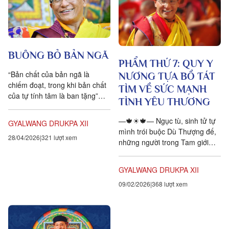
BUÔNG BỎ BẢN NGÃ
PHẨM THỨ 7: QUY Y
“Bản chất của bản ngã là
NƯƠNG TỰA BỒ TÁT
chiếm đoạt, trong khi bản chất
TÌM VỀ SỨC MẠNH
của tự tính tâm là ban tặng”
TÌNH YÊU THƯƠNG
_Ngạn ngữ Phật Giáo_ Cái gọi
là “bản ngã” này thực...
—🍁☀🍁— Ngục tù, sinh tử tự
GYALWANG DRUKPA XII
mình trói buộc Dù Thượng đế,
28/04/2026
321 lượt xem
những người trong Tam giới
Không ai đủ năng lực cứu ta
Duy Tam Bảo – thuyền Từ...
GYALWANG DRUKPA XII
09/02/2026
368 lượt xem