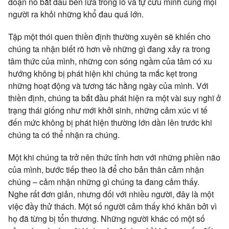
đoạn nó bắt đầu bén lửa trong lò và tự cứu mình cùng mọi
người ra khỏi những khổ đau quá lớn.
Tập một thói quen thiền định thường xuyên sẽ khiến cho
chúng ta nhận biết rõ hơn về những gì đang xảy ra trong
tâm thức của mình, những con sóng ngầm của tâm có xu
hướng không bị phát hiện khi chúng ta mắc kẹt trong
những hoạt động và tương tác hằng ngày của mình. Với
thiền định, chúng ta bắt đầu phát hiện ra một vài suy nghĩ ở
trạng thái giống như mới khởi sinh, những cảm xúc vi tế
đến mức không bị phát hiện thường lớn dần lên trước khi
chúng ta có thể nhận ra chúng.
Một khi chúng ta trở nên thức tỉnh hơn với những phiền não
của mình, bước tiếp theo là để cho bản thân cảm nhận
chúng – cảm nhận những gì chúng ta đang cảm thấy.
Nghe rất đơn giản, nhưng đối với nhiều người, đây là một
việc đầy thử thách. Một số người cảm thấy khó khăn bởi vì
họ đã từng bị tổn thương. Những người khác có một số