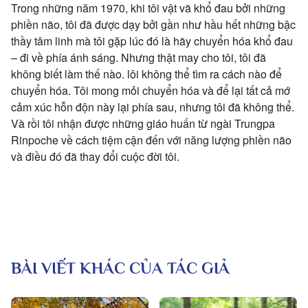
Trong những năm 1970, khi tôi vật vã khổ đau bởi những
phiền não, tôi đã được dạy bởi gần như hầu hết những bậc
thầy tâm linh mà tôi gặp lúc đó là hãy chuyển hóa khổ đau
– đi về phía ánh sáng. Nhưng thật may cho tôi, tôi đã
không biết làm thế nào. lôi không thể tìm ra cách nào để
chuyển hóa. Tôi mong mỏi chuyển hóa và để lại tất cả mớ
cảm xúc hỗn độn này lại phía sau, nhưng tôi đã không thể.
Và rồi tôi nhận được những giáo huấn từ ngài Trungpa
Rinpoche về cách tiệm cận đến với năng lượng phiền não
và điều đó đã thay đổi cuộc đời tôi.
BÀI VIẾT KHÁC CỦA TÁC GIẢ