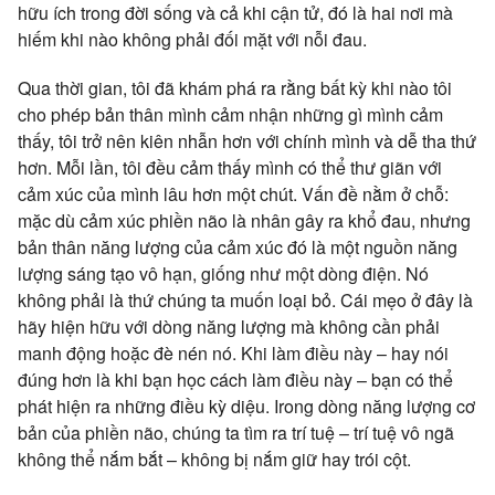
hữu ích trong đời sống và cả khi cận tử, đó là hai nơi mà
hiếm khi nào không phải đối mặt với nỗi đau.
Qua thời gian, tôi đã khám phá ra rằng bất kỳ khi nào tôi
cho phép bản thân mình cảm nhận những gì mình cảm
thấy, tôi trở nên kiên nhẫn hơn với chính mình và dễ tha thứ
hơn. Mỗi lần, tôi đều cảm thấy mình có thể thư giãn với
cảm xúc của mình lâu hơn một chút. Vấn đề nằm ở chỗ:
mặc dù cảm xúc phiền não là nhân gây ra khổ đau, nhưng
bản thân năng lượng của cảm xúc đó là một nguồn năng
lượng sáng tạo vô hạn, giống như một dòng điện. Nó
không phải là thứ chúng ta muốn loại bỏ. Cái mẹo ở đây là
hãy hiện hữu với dòng năng lượng mà không cần phải
manh động hoặc đè nén nó. Khi làm điều này – hay nói
đúng hơn là khi bạn học cách làm điều này – bạn có thể
phát hiện ra những điều kỳ diệu. Irong dòng năng lượng cơ
bản của phiền não, chúng ta tìm ra trí tuệ – trí tuệ vô ngã
không thể nắm bắt – không bị nắm giữ hay trói cột.