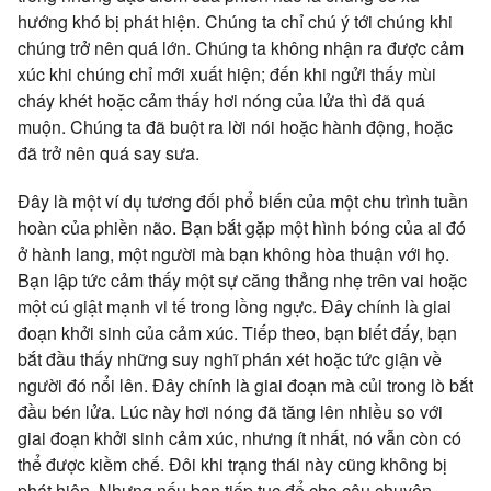
hướng khó bị phát hiện. Chúng ta chỉ chú ý tới chúng khi
chúng trở nên quá lớn. Chúng ta không nhận ra được cảm
xúc khi chúng chỉ mới xuất hiện; đến khi ngửi thấy mùi
cháy khét hoặc cảm thấy hơi nóng của lửa thì đã quá
muộn. Chúng ta đã buột ra lời nói hoặc hành động, hoặc
đã trở nên quá say sưa.
Đây là một ví dụ tương đối phổ biến của một chu trình tuần
hoàn của phiền não. Bạn bắt gặp một hình bóng của ai đó
ở hành lang, một người mà bạn không hòa thuận với họ.
Bạn lập tức cảm thấy một sự căng thẳng nhẹ trên vai hoặc
một cú giật mạnh vi tế trong lồng ngực. Đây chính là giai
đoạn khởi sinh của cảm xúc. Tiếp theo, bạn biết đấy, bạn
bắt đầu thấy những suy nghĩ phán xét hoặc tức giận về
người đó nổi lên. Đây chính là giai đoạn mà củi trong lò bắt
đầu bén lửa. Lúc này hơi nóng đã tăng lên nhiều so với
giai đoạn khởi sinh cảm xúc, nhưng ít nhất, nó vẫn còn có
thể được kiềm chế. Đôi khi trạng thái này cũng không bị
phát hiện. Nhưng nếu bạn tiếp tục để cho câu chuyện