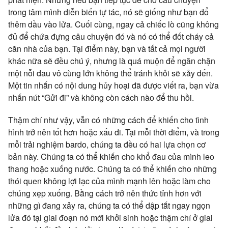
trong tâm mình diễn biến tự tác, nó sẽ giống như bạn đổ
thêm dầu vào lửa. Cuối cùng, ngay cả chiếc lò cũng không
đủ để chứa đựng câu chuyện đó và nó có thể đốt cháy cả
căn nhà của bạn. Tại điểm này, bạn và tất cả mọi người
khác nữa sẽ đều chú ý, nhưng là quá muộn để ngăn chặn
một nỗi đau vô cùng lớn không thể tránh khỏi sẽ xảy đến.
Một tin nhắn có nội dung hủy hoại đã được viết ra, bạn vừa
nhấn nút “Gửi đi” và không còn cách nào để thu hồi.
Thậm chí như vậy, vẫn có những cách để khiến cho tình
hình trở nên tốt hơn hoặc xấu đi. Tại mỗi thời điểm, và trong
mỗi trải nghiệm bardo, chúng ta đều có hai lựa chọn cơ
bản này. Chúng ta có thể khiến cho khổ đau của mình leo
thang hoặc xuống nước. Chúng ta có thể khiến cho những
thói quen không lợi lạc của mình mạnh lên hoặc làm cho
chúng xẹp xuống. Bằng cách trở nên thức tỉnh hơn với
những gì đang xảy ra, chúng ta có thể dập tắt ngay ngọn
lửa đó tại giai đoạn nó mới khởi sinh hoặc thậm chí ở giai