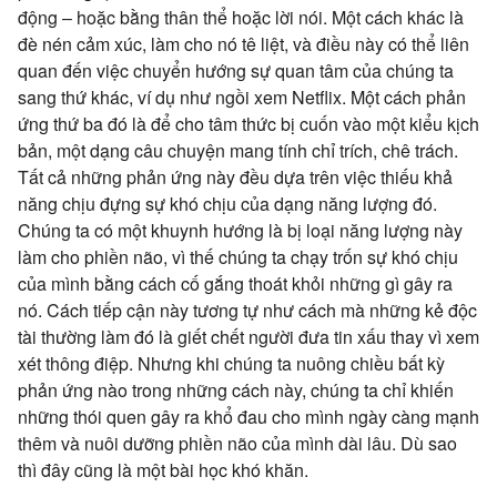
động – hoặc bằng thân thể hoặc lời nói. Một cách khác là
đè nén cảm xúc, làm cho nó tê liệt, và điều này có thể liên
quan đến việc chuyển hướng sự quan tâm của chúng ta
sang thứ khác, ví dụ như ngồi xem Netflix. Một cách phản
ứng thứ ba đó là để cho tâm thức bị cuốn vào một kiểu kịch
bản, một dạng câu chuyện mang tính chỉ trích, chê trách.
Tất cả những phản ứng này đều dựa trên việc thiếu khả
năng chịu đựng sự khó chịu của dạng năng lượng đó.
Chúng ta có một khuynh hướng là bị loại năng lượng này
làm cho phiền não, vì thế chúng ta chạy trốn sự khó chịu
của mình bằng cách cố gắng thoát khỏi những gì gây ra
nó. Cách tiếp cận này tương tự như cách mà những kẻ độc
tài thường làm đó là giết chết người đưa tin xấu thay vì xem
xét thông điệp. Nhưng khi chúng ta nuông chiều bất kỳ
phản ứng nào trong những cách này, chúng ta chỉ khiến
những thói quen gây ra khổ đau cho mình ngày càng mạnh
thêm và nuôi dưỡng phiền não của mình dài lâu. Dù sao
thì đây cũng là một bài học khó khăn.