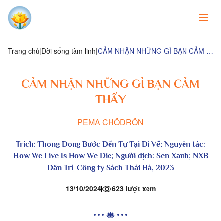
Trang chủ
Đời sống tâm linh
CẢM NHẬN NHỮNG GÌ BẠN CẢM THẤY
CẢM NHẬN NHỮNG GÌ BẠN CẢM
THẤY
PEMA CHÖDRÖN
Trích:
Thong Dong Bước Đến Tự Tại Đi Về
; Nguyên tác:
How We Live Is How We Die; Người dịch: Sen Xanh; NXB
Dân Trí; Công ty Sách Thái Hà, 2023
13/10/2024
623 lượt xem