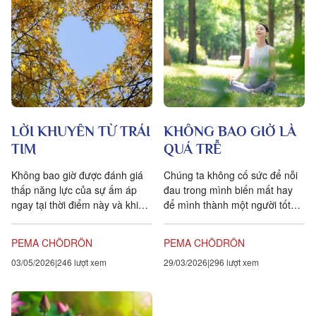
LỜI KHUYÊN TỪ TRÁI
KHÔNG BAO GIỜ LÀ
TIM
QUÁ TRỄ
Không bao giờ được đánh giá
Chúng ta không cố sức để nỗi
thấp năng lực của sự ấm áp
đau trong mình biến mất hay
ngay tại thời điểm này và khi
để mình thành một người tốt
chết. Đặc biệt, có hai loại ấm
hơn. Mà chúng ta đang từ bỏ
áp khiến ta...
hoàn toàn mọi kiểm...
PEMA CHÖDRÖN
PEMA CHÖDRÖN
03/05/2026
246 lượt xem
29/03/2026
296 lượt xem