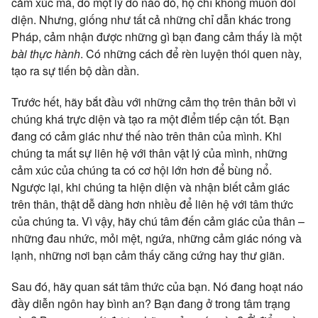
cảm xúc mà, do một lý do nào đó, họ chỉ không muốn đối
diện. Nhưng, giống như tất cả những chỉ dẫn khác trong
Pháp, cảm nhận được những gì bạn đang cảm thấy là một
bài thực hành
. Có những cách để rèn luyện thói quen này,
tạo ra sự tiến bộ dần dần.
Trước hết, hãy bắt đầu với những cảm thọ trên thân bởi vì
chúng khá trực diện và tạo ra một điểm tiếp cận tốt. Bạn
đang có cảm giác như thế nào trên thân của mình. Khi
chúng ta mất sự liên hệ với thân vật lý của mình, những
cảm xúc của chúng ta có cơ hội lớn hơn để bùng nổ.
Ngược lại, khi chúng ta hiện diện và nhận biết cảm giác
trên thân, thật dễ dàng hơn nhiều để liên hệ với tâm thức
của chúng ta. Vì vậy, hãy chú tâm đến cảm giác của thân –
những đau nhức, mỏi mệt, ngứa, những cảm giác nóng và
lạnh, những nơi bạn cảm thấy căng cứng hay thư giãn.
Sau đó, hãy quan sát tâm thức của bạn. Nó đang hoạt náo
đầy diễn ngôn hay bình an? Bạn đang ở trong tâm trạng