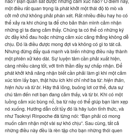
nào? Bạn quan sát được những cảm xúc nào? Ở điểm này,
một điều rất quan trọng là phát khởi một thái độ tò mò và
cởi mở chứ không phải phán xét. Rất nhiều điều hay ho có
thể xảy ra khi chúng ta để cho bản thân mình cảm nhận
những gì ta đang cảm thấy. Chúng ta có thể có những ký
ức đầy khổ đau hoặc những cảm xúc căng thẳng không dễ
chịu. Đó là điều được mong đợi và không có gì to tát cả.
Nhưng đừng đẩy quá mạnh và biến những điều này thành
một phiên xử kéo dài. Sự luyện tâm cần phải xuất hiện,
càng nhiều càng tốt, với tinh thần đầy sự chấp nhận. Để
phát khởi khả năng nhận biết cần phải làm gì khi một cảm
xúc tóm lấy bạn, thật hữu ích khi chỉ nhớ ba từ:
hiện thân
,
hiện hữu
và
từ bi
. Hãy thả lỏng, buông lơi cơ thể, đưa sự
chú tâm đến nơi bạn đang cảm thấy, và từ bi. Khi có một
luồng cảm xúc bùng nổ, ba từ này có thể giúp bạn làm xẹp
nó xuống. Hướng dẫn cốt tủy đó là hãy luôn tỉnh thức, và
như Tsoknyi Rinpoche đã từng nói: “Bạn phải có mong
muốn cảm nhận một vài sự khó chịu”. Sau cùng, tất cả
những điều này đều là rèn tập cho bạn những thói quen