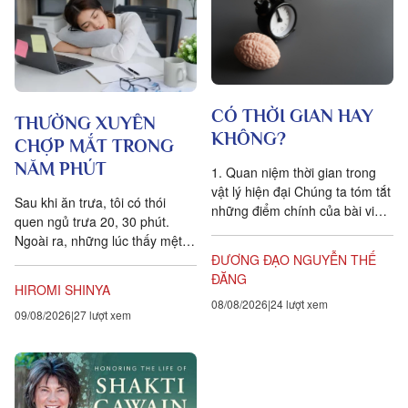
CÓ THỜI GIAN HAY
THƯỜNG XUYÊN
KHÔNG?
CHỢP MẮT TRONG
NĂM PHÚT
1. Quan niệm thời gian trong
vật lý hiện đại Chúng ta tóm tắt
Sau khi ăn trưa, tôi có thói
những điểm chính của bài viết
quen ngủ trưa 20, 30 phút.
Is time an illusion? của Giáo sư
Ngoài ra, những lúc thấy mệt
Triết học Craig...
mỏi, tôi cũng hay chợp mắt
ĐƯƠNG ĐẠO NGUYỄN THẾ
khoảng năm phút. Điều quan...
ĐĂNG
HIROMI SHINYA
08/08/2026
24 lượt xem
09/08/2026
27 lượt xem