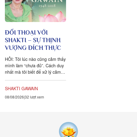
ĐỐI THOẠI VỚI
SHAKTI – SỰ THỊNH
VƯỢNG ĐÍCH THỰC
HỎI: Tôi lúc nào cũng cảm thấy
mình làm “chưa đủ”. Cách duy
nhất mà tôi biết để xử lý cảm
xúc dai dẳng này là khẳng định
ngược lại....
SHAKTI GAWAIN
08/08/2026
32 lượt xem