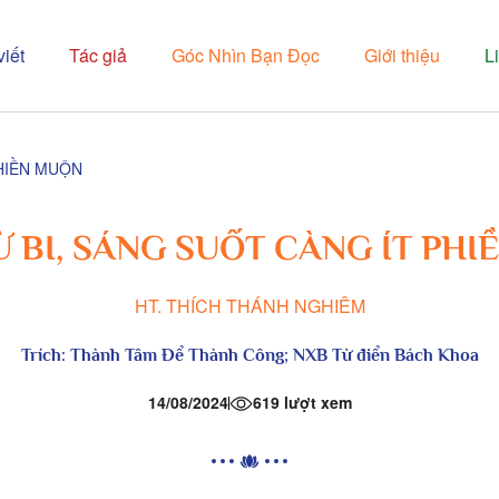
viết
Tác giả
Góc Nhìn Bạn Đọc
Giới thiệu
L
PHIỀN MUỘN
 BI, SÁNG SUỐT CÀNG ÍT PH
HT. THÍCH THÁNH NGHIÊM
Trích:
Thành Tâm Để Thành Công
; NXB
Từ điển Bách Khoa
14/08/2024
619 lượt xem