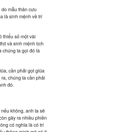
, do mẫu thân cưu
a là sinh mệnh về trí
 thiểu số một vài
thịt và sinh mệnh lịch
à chúng ta gọi đó là
iũa, cần phải gọt giũa
 ra, chúng ta cần phải
ành đó.
 nếu không, anh ta sẽ
còn gây ra nhiều phiền
ng có nghĩa là có trí
nếu thông minh mà có ít