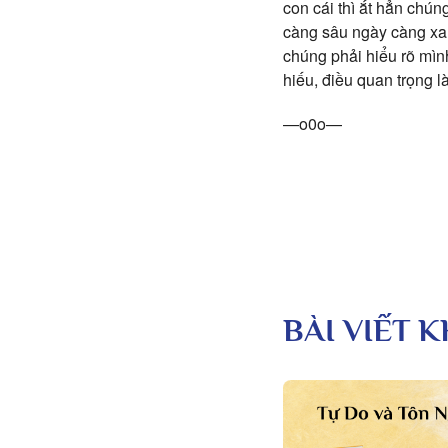
con cái thì ắt hẳn chún
càng sâu ngày càng xa
chúng phải hiểu rõ mìn
hiếu, điều quan trọng l
—o0o—
BÀI VIẾT 