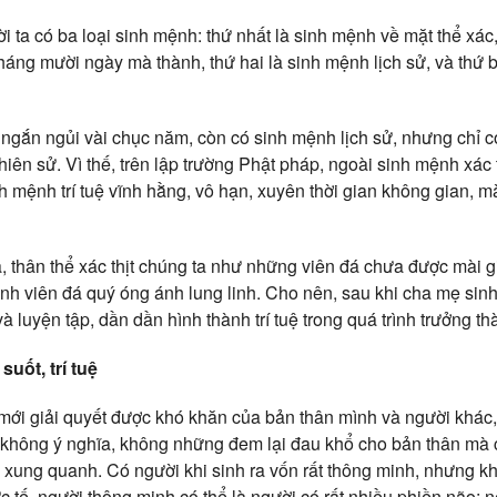
 ta có ba loại sinh mệnh: thứ nhất là sinh mệnh về mặt thể xác
áng mười ngày mà thành, thứ hai là sinh mệnh lịch sử, và thứ b
ngắn ngủi vài chục năm, còn có sinh mệnh lịch sử, nhưng chỉ có
hiên sử. Vì thế, trên lập trường Phật pháp, ngoài sinh mệnh xác 
h mệnh trí tuệ vĩnh hằng, vô hạn, xuyên thời gian không gian, m
, thân thể xác thịt chúng ta như những viên đá chưa được mài g
ành viên đá quý óng ánh lung linh. Cho nên, sau khi cha mẹ sinh
à luyện tập, dần dần hình thành trí tuệ trong quá trình trưởng th
uốt, trí tuệ
 mới giải quyết được khó khăn của bản thân mình và người khác,
 không ý nghĩa, không những đem lại đau khổ cho bản thân mà 
xung quanh. Có người khi sinh ra vốn rất thông minh, nhưng khô
ực tế, người thông minh có thể là người có rất nhiều phiền não; 