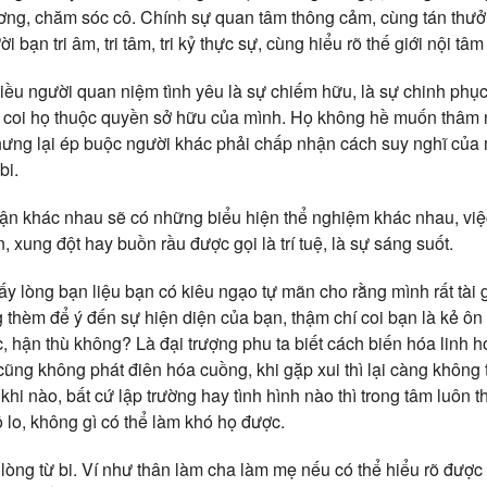
ơng, chăm sóc cô. Chính sự quan tâm thông cảm, cùng tán thưở
 bạn tri âm, tri tâm, tri kỷ thực sự, cùng hiểu rõ thế giới nội t
nhiều người quan niệm tình yêu là sự chiếm hữu, là sự chinh ph
 coi họ thuộc quyền sở hữu của mình. Họ không hề muốn thâm n
ưng lại ép buộc người khác phải chấp nhận cách suy nghĩ của 
bi.
ận khác nhau sẽ có những biểu hiện thể nghiệm khác nhau, việ
 xung đột hay buồn rầu được gọi là trí tuệ, là sự sáng suốt.
ấy lòng bạn liệu bạn có kiêu ngạo tự mãn cho rằng mình rất tài
 thèm để ý đến sự hiện diện của bạn, thậm chí coi bạn là kẻ ôn 
, hận thù không? Là đại trượng phu ta biết cách biến hóa linh 
 cũng không phát điên hóa cuồng, khi gặp xui thì lại càng không tự
 khi nào, bất cứ lập trường hay tình hình nào thì trong tâm luôn
vô lo, không gì có thể làm khó họ được.
 lòng từ bi. Ví như thân làm cha làm mẹ nếu có thể hiểu rõ được 