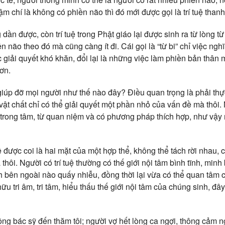
m chí là không có phiền não thì đó mới được gọi là trí tuệ thanh 
 dần được, còn trí tuệ trong Phật giáo lại được sinh ra từ lòng từ 
iền não theo đó mà cũng càng ít đi. Cái gọi là “từ bi” chỉ việc ng
 giải quyết khó khăn, đổi lại là những việc làm phiền bản thân 
hơn.
 giúp đỡ mọi người như thế nào đây? Điều quan trọng là phải th
t chất chỉ có thể giải quyết một phần nhỏ của vấn đề mà thôi. 
ừ trong tâm, từ quan niệm và có phương pháp thích hợp, như vậy 
uệ được coi là hai mặt của một hợp thể, không thể tách rời nhau,
thôi. Người có trí tuệ thường có thế giới nội tâm bình tĩnh, minh
h bên ngoài nào quấy nhiễu, đồng thời lại vừa có thể quan tâm
ữu tri âm, tri tâm, hiểu thấu thế giới nội tâm của chúng sinh, đâ
ng bác sỹ đến thăm tôi; người vợ hết lòng ca ngợi, thông cảm 