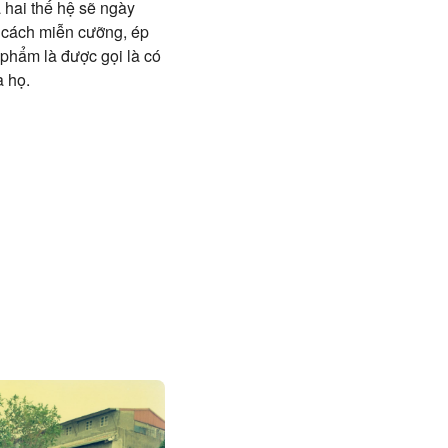
 hai thế hệ sẽ ngày
 cách miễn cưỡng, ép
phẩm là được gọi là có
a họ.