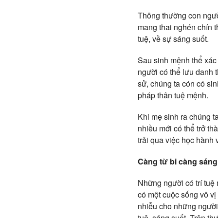
Thông thường con người
mang thai nghén chín th
tuệ, về sự sáng suốt.
Sau sinh mệnh thể xác 
người có thể lưu danh t
sử, chúng ta cón có sin
pháp thân tuệ mệnh.
Khi mẹ sinh ra chúng ta
nhiều mới có thể trở th
trải qua việc học hành v
Càng từ bi càng sáng s
Những người có trí tuệ
có một cuộc sống vô vị
nhiễu cho những người 
tuệ, sáng suốt. Trên th