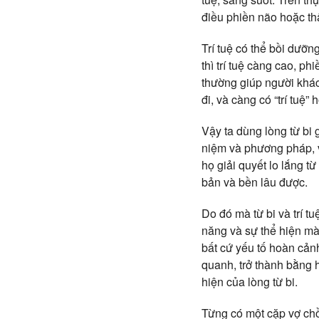
điều phiền não hoặc thậ
Trí tuệ có thể bồi dưỡng
thì trí tuệ càng cao, ph
thường giúp người khác
đi, và càng có “trí tuệ” 
Vậy ta dùng lòng từ bi
niệm và phương pháp, vậ
họ giải quyết lo lắng t
bản và bền lâu được.
Do đó mà từ bi và trí t
năng và sự thể hiện mà 
bất cứ yếu tố hoàn cản
quanh, trở thành bằng h
hiện của lòng từ bi.
Từng có một cặp vợ chồ