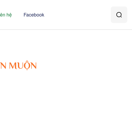
iên hệ
Facebook
IỀN MUỘN