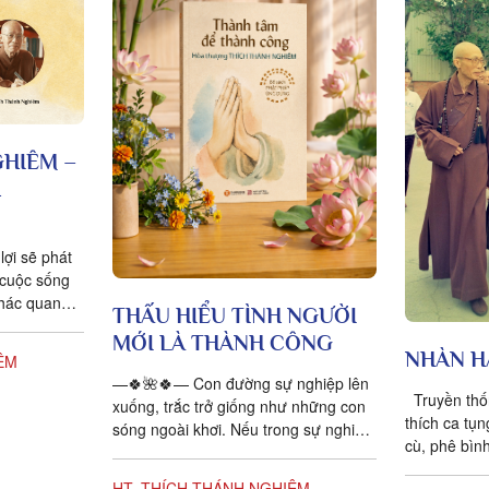
GHIÊM –
H
lợi sẽ phát
 cuộc sống
khác quan
THẤU HIỂU TÌNH NGƯỜI
hiêm...
MỚI LÀ THÀNH CÔNG
NHÀN H
ÊM
—🍀🌺🍀— Con đường sự nghiệp lên
Truyền thố
xuống, trắc trở giống như những con
thích ca tụ
sóng ngoài khơi. Nếu trong sự nghiệp
cù, phê bình
không gặp phải những khó khăn thì
phần lớn n
dường như thiếu...
HT. THÍCH THÁNH NGHIÊM