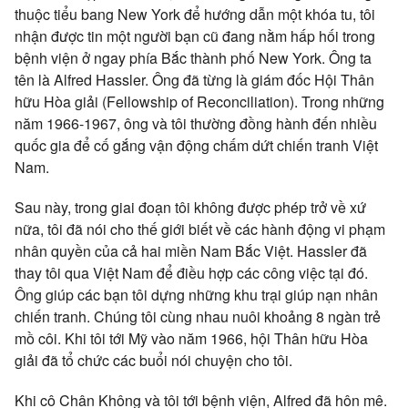
thuộc tiểu bang New York để hướng dẫn một khóa tu, tôi
nhận được tin một người bạn cũ đang nằm hấp hối trong
bệnh viện ở ngay phía Bắc thành phố New York. Ông ta
tên là Alfred Hassler. Ông đã từng là giám đốc Hội Thân
hữu Hòa giải (Fellowship of Reconciliation). Trong những
năm 1966-1967, ông và tôi thường đồng hành đến nhiều
quốc gia để cố gắng vận động chấm dứt chiến tranh Việt
Nam.
Sau này, trong giai đoạn tôi không được phép trở về xứ
nữa, tôi đã nói cho thế giới biết về các hành động vi phạm
nhân quyền của cả hai miền Nam Bắc Việt. Hassler đã
thay tôi qua Việt Nam để điều hợp các công việc tại đó.
Ông giúp các bạn tôi dựng những khu trại giúp nạn nhân
chiến tranh. Chúng tôi cùng nhau nuôi khoảng 8 ngàn trẻ
mồ côi. Khi tôi tới Mỹ vào năm 1966, hội Thân hữu Hòa
giải đã tổ chức các buổi nói chuyện cho tôi.
Khi cô Chân Không và tôi tới bệnh viện, Alfred đã hôn mê.