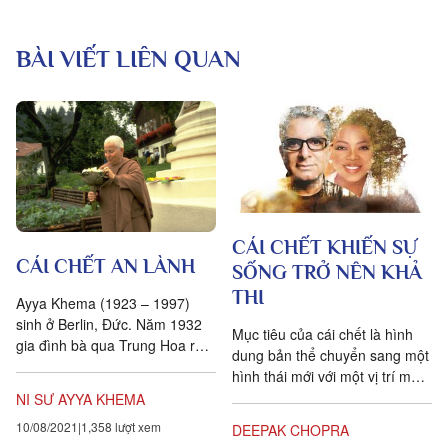
BÀI VIẾT LIÊN QUAN
CÁI CHẾT KHIẾN SỰ
CÁI CHẾT AN LÀNH
SỐNG TRỞ NÊN KHẢ
THI
Ayya Khema (1923 – 1997)
sinh ở Berlin, Đức. Năm 1932
Mục tiêu của cái chết là hình
gia đình bà qua Trung Hoa rồi
dung bản thể chuyển sang một
qua Scotland, và sau đó đi
hình thái mới với một vị trí mới
nhiều nơi trên thế giới. Bà...
trong không gian và thời gian.
NI SƯ AYYA KHEMA
10/08/2021
1,358 lượt xem
DEEPAK CHOPRA