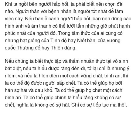
Khi ta ngồi bên người hấp hối, ta phải biết nên chọn đài
nào. Người thân với bệnh nhân là người tốt nhất để làm
việc này. Nếu bạn ở cạnh người hấp hối, bạn nên dùng các
hình ảnh và âm thanh có thể tưới tắm những giờ phút hạnh
phúc nhất của người đó. Trong tâm thức của ai cũng có
những hạt giống của Tịnh độ hay Niết bàn, của vương
quốc Thượng đế hay Thiên đàng.
Nếu chúng ta biết thực tập và thấm nhuần thực tại vô sinh
bất diệt, nếu ta hiểu được rằng đến-đi, tớilại chỉ là những ý
niệm, và nếu ta hiện diện một cách vững chãi, bình an, thì
ta có thể độ được người sắp chết. Ta có thể giúp họ bớt
hẳn sợ hãi và đau khổ. Ta có thể giúp họ chết một cách
bình an. Ta có thể giúp chính ta hiểu rằng không có sự
chết, nghĩa là không có sợ hãi. Chỉ có sự tiếp tục mà thôi.