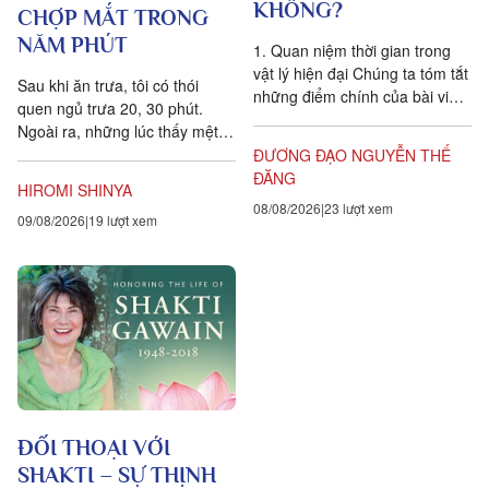
KHÔNG?
CHỢP MẮT TRONG
NĂM PHÚT
1. Quan niệm thời gian trong
vật lý hiện đại Chúng ta tóm tắt
Sau khi ăn trưa, tôi có thói
những điểm chính của bài viết
quen ngủ trưa 20, 30 phút.
Is time an illusion? của Giáo sư
Ngoài ra, những lúc thấy mệt
Triết học Craig...
mỏi, tôi cũng hay chợp mắt
ĐƯƠNG ĐẠO NGUYỄN THẾ
khoảng năm phút. Điều quan...
ĐĂNG
HIROMI SHINYA
08/08/2026
23 lượt xem
09/08/2026
19 lượt xem
ĐỐI THOẠI VỚI
SHAKTI – SỰ THỊNH