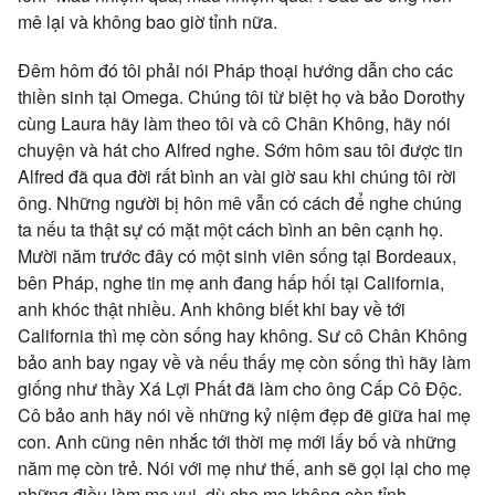
mê lại và không bao giờ tỉnh nữa.
Đêm hôm đó tôi phải nói Pháp thoại hướng dẫn cho các
thiền sinh tại Omega. Chúng tôi từ biệt họ và bảo Dorothy
cùng Laura hãy làm theo tôi và cô Chân Không, hãy nói
chuyện và hát cho Alfred nghe. Sớm hôm sau tôi được tin
Alfred đã qua đời rất bình an vài giờ sau khi chúng tôi rời
ông. Những người bị hôn mê vẫn có cách để nghe chúng
ta nếu ta thật sự có mặt một cách bình an bên cạnh họ.
Mười năm trước đây có một sinh viên sống tại Bordeaux,
bên Pháp, nghe tin mẹ anh đang hấp hối tại California,
anh khóc thật nhiều. Anh không biết khi bay về tới
California thì mẹ còn sống hay không. Sư cô Chân Không
bảo anh bay ngay về và nếu thấy mẹ còn sống thì hãy làm
giống như thầy Xá Lợi Phất đã làm cho ông Cấp Cô Độc.
Cô bảo anh hãy nói về những kỷ niệm đẹp đẽ giữa hai mẹ
con. Anh cũng nên nhắc tới thời mẹ mới lấy bố và những
năm mẹ còn trẻ. Nói với mẹ như thế, anh sẽ gọi lại cho mẹ
những điều làm mẹ vui, dù cho mẹ không còn tỉnh.