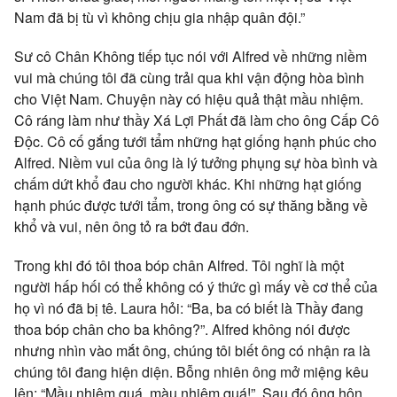
Nam đã bị tù vì không chịu gia nhập quân đội.”
Sư cô Chân Không tiếp tục nói với Alfred về những niềm
vui mà chúng tôi đã cùng trải qua khi vận động hòa bình
cho Việt Nam. Chuyện này có hiệu quả thật mầu nhiệm.
Cô ráng làm như thầy Xá Lợi Phất đã làm cho ông Cấp Cô
Độc. Cô cố gắng tưới tẩm những hạt giống hạnh phúc cho
Alfred. Niềm vui của ông là lý tưởng phụng sự hòa bình và
chấm dứt khổ đau cho người khác. Khi những hạt giống
hạnh phúc được tưới tẩm, trong ông có sự thăng bằng về
khổ và vui, nên ông tỏ ra bớt đau đớn.
Trong khi đó tôi thoa bóp chân Alfred. Tôi nghĩ là một
người hấp hối có thể không có ý thức gì mấy về cơ thể của
họ vì nó đã bị tê. Laura hỏi: “Ba, ba có biết là Thầy đang
thoa bóp chân cho ba không?”. Alfred không nói được
nhưng nhìn vào mắt ông, chúng tôi biết ông có nhận ra là
chúng tôi đang hiện diện. Bỗng nhiên ông mở miệng kêu
lên: “Mầu nhiệm quá, màu nhiệm quá!”. Sau đó ông hôn