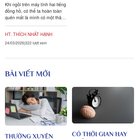
Khi ngồi trên máy tính hai tiếng
đồng hồ, có thể ta hoàn toàn
quên mất là mình có một thân
thể. Khi tâm không có mặt cho
thân thì...
HT. THÍCH NHẤT HẠNH
24/03/2026
322 lượt xem
BÀI VIẾT MỚI
CÓ THỜI GIAN HAY
THƯỜNG XUYÊN