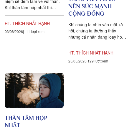
niệm sẽ đem tâm về với thân.
NÊN SỨC MẠNH
Khi thân tâm hợp nhất thì
CỘNG ĐỒNG
chúng ta mới thật sự có mặt
trong giây phút hiện...
HT. THÍCH NHẤT HẠNH
Khi chúng ta nhìn vào một xã
hội, chúng ta thường thấy
03/08/2026
111 lượt xem
những cá nhân đang loay hoay,
đau khổ trong sự cô độc của
chính họ. Người ta cố...
HT. THÍCH NHẤT HẠNH
25/05/2026
129 lượt xem
THÂN TÂM HỢP
NHẤT