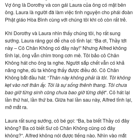
Vợ ông là Dorothy và con gái Laura của ông có mặt bên
ông. Laura là người đã làm việc tình nguyện cho phái đoàn
Phật giáo Hòa Bình cùng với chúng tôi khi cô còn rất trẻ.
Khi Dorothy và Laura nhìn thấy chúng tôi, họ rất sung
sướng. Laura ráng gọi để cha cô tỉnh lại: “Ba ơi, Thầy tới
này – Cô Chân Không có đây này!” Nhưng Alfred không
tỉnh lại, ông vẫn chìm trong cơn mê. Tôi bảo cô Chân
Không hát cho ông ta nghe. Người sắp chết vẫn có khả
năng nghe, dù ta không thấy được điều đó. Cô Chân
Không bắt đầu hát: “
Thân này không phải là tôi. Tôi không
kẹt vào nơi thân ấy. Tôi là sự sống thênh thang. Tôi chưa
bao giờ từng sinh cũng chưa bao giờ từng diệt
”. Cô hát lại
lần thứ hai, lần thứ ba. Giữa hai lần sau này, Alfred tỉnh lại,
mở mắt ra.
Laura rất sung sướng, cô bé gọi: “Ba, ba biết Thầy có đây
không? Ba có biết Sư cô Chân Không cũng có đây
không?”. Alfred không nói được tiếng nào. Nhìn vào mắt