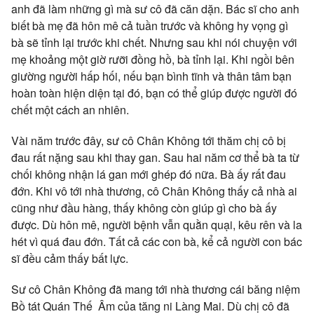
anh đã làm những gì mà sư cô đã căn dặn. Bác sĩ cho anh
biết bà mẹ đã hôn mê cả tuần trước và không hy vọng gì
bà sẽ tỉnh lại trước khi chết. Nhưng sau khi nói chuyện với
mẹ khoảng một giờ rưỡi đồng hồ, bà tỉnh lại. Khi ngồi bên
giường người hấp hối, nếu bạn bình tĩnh và thân tâm bạn
hoàn toàn hiện diện tại đó, bạn có thể giúp được người đó
chết một cách an nhiên.
Vài năm trước đây, sư cô Chân Không tới thăm chị cô bị
đau rất nặng sau khi thay gan. Sau hai năm cơ thể bà ta từ
chối không nhận lá gan mới ghép đó nữa. Bà ấy rất đau
đớn. Khi vô tới nhà thương, cô Chân Không thấy cả nhà ai
cũng như đầu hàng, thấy không còn giúp gì cho bà ấy
được. Dù hôn mê, người bệnh vẫn quằn quại, kêu rên và la
hét vì quá đau đớn. Tất cả các con bà, kể cả người con bác
sĩ đều cảm thấy bất lực.
Sư cô Chân Không đã mang tới nhà thương cái băng niệm
Bồ tát Quán Thế Âm của tăng ni Làng Mai. Dù chị cô đã