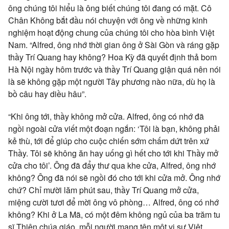
ông chúng tôi hiểu là ông biết chúng tôi đang có mặt. Cô
Chân Không bắt đầu nói chuyện với ông về những kinh
nghiệm hoạt động chung của chúng tôi cho hòa bình Việt
Nam. “Alfred, ông nhớ thời gian ông ở Sài Gòn và ráng gặp
thầy Trí Quang hay không? Hoa Kỳ đã quyết định thả bom
Hà Nội ngày hôm trước và thầy Trí Quang giận quá nên nói
là sẽ không gặp một người Tây phương nào nữa, dù họ là
bồ câu hay diều hâu”.
“Khi ông tới, thầy không mở cửa. Alfred, ông có nhớ đã
ngồi ngoài cửa viết một đoạn ngắn: ‘Tôi là bạn, không phải
kẻ thù, tới để giúp cho cuộc chiến sớm chấm dứt trên xứ
Thầy. Tôi sẽ không ăn hay uống gì hết cho tới khi Thầy mở
cửa cho tôi’. Ông đã đẩy thư qua khe cửa, Alfred, ông nhớ
không? Ông đã nói sẽ ngồi đó cho tới khi cửa mở. Ông nhớ
chứ? Chỉ mười lăm phút sau, thầy Trí Quang mở cửa,
miệng cười tươi để mời ông vô phòng… Alfred, ông có nhớ
không? Khi ở La Mã, có một đêm không ngủ của ba trăm tu
sĩ Thiên chúa giáo, mỗi người mang tên một vị sư Việt