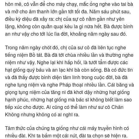
hôn mê, cô vẫn để cho máy chạy, mắc ống nghe vào tai bà
và mở cho âm thanh lớn gần tới tối đa. Năm sáu phút sau,
điều kỳ diệu đã xảy ra: chị của sự cô nằm gần như yên
lặng, không còn quằn quại kêu la gì nữa hết. Bà được bình
an như vậy cho tới lúc lìa đời, khoảng năm ngày sau đó.
Trong năm ngày chót đó, chị của sư cô đã liên tục nghe
tiếng niệm Bồ tát. Bà đã tới chùa nhiều lần và thường nghe
niệm như vậy. Nghe lại khi hấp hối, là tưới tẩm được các
hạt giống quý báu và an lạc khi bà còn sống. Bà có đức tin
và đã thấy được bình diện tâm linh trong cuộc đời, bà đã
nghe tụng niệm và nghe Pháp thoại nhiều lần. Cái băng và
giọng tụng niệm của tăng ni đã khơi dậy những hạt giống
hạnh phúc, những hạt giống mà bác sĩ không biết làm sao
tiếp xúc cho được. Ai cũng có thể làm như sư cô Chân
Không nhưng không có ai nghĩ ra.
Tâm thức của chúng ta giống như cái máy truyền hình có
nhiều đài. Khi ta bấm một cái nút, đài ta chọn sẽ hiện ra.