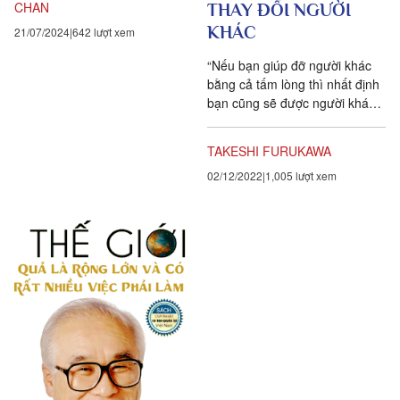
CHAN
THAY ĐỔI NGƯỜI
KHÁC
21/07/2024
642 lượt xem
“Nếu bạn giúp đỡ người khác
bằng cả tấm lòng thì nhất định
bạn cũng sẽ được người khác
giúp đỡ lại. Đây chính là một
trong số những phần...
TAKESHI FURUKAWA
02/12/2022
1,005 lượt xem