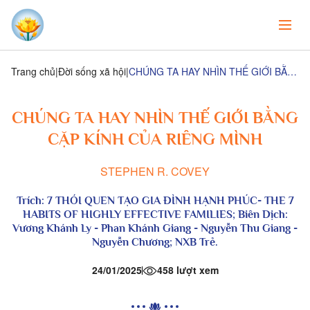
Trang chủ
Đời sống xã hội
CHÚNG TA HAY NHÌN THẾ GIỚI BẰNG CẶP KÍNH CỦA RIÊNG MÌNH
CHÚNG TA HAY NHÌN THẾ GIỚI BẰNG
CẶP KÍNH CỦA RIÊNG MÌNH
STEPHEN R. COVEY
Trích: 7 THÓI QUEN TẠO GIA ĐÌNH HẠNH PHÚC- THE 7
HABITS OF HIGHLY EFFECTIVE FAMILIES; Biên Dịch:
Vương Khánh Ly - Phan Khánh Giang - Nguyễn Thu Giang -
Nguyễn Chương; NXB Trẻ.
24/01/2025
458 lượt xem