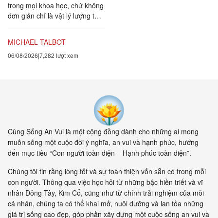
trong mọi khoa học, chứ không
đơn giản chỉ là vật lý lượng tử,
đều chứng tỏ rằng vạn vật ít
tính cá thể hơn rất nhiều so với
MICHAEL TALBOT
chúng ta tưởng. Một câu
06/08/2026
7,282 lượt xem
chuyện khoa học đang xuất
hiện cung cấp bằng chứng cho
thấy toàn bộ vật chất tồn tại
trong một mạng nhằng nhịt các
kết nối. Khía cạnh quan trọng
nhất của sự sống không còn là
vật nữa, mà là mối liên hệ giữa
các vật.
Cùng Sống An Vui là một cộng đồng dành cho những ai mong
muốn sống một cuộc đời ý nghĩa, an vui và hạnh phúc, hướng
đến mục tiêu “Con người toàn diện – Hạnh phúc toàn diện”.
Chúng tôi tin rằng lòng tốt và sự toàn thiện vốn sẵn có trong mỗi
con người. Thông qua việc học hỏi từ những bậc hiền triết và vĩ
nhân Đông Tây, Kim Cổ, cũng như từ chính trải nghiệm của mỗi
cá nhân, chúng ta có thể khai mở, nuôi dưỡng và lan tỏa những
giá trị sống cao đẹp, góp phần xây dựng một cuộc sống an vui và