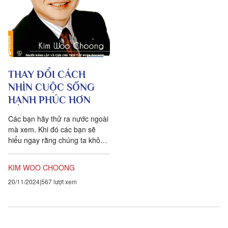
THAY ĐỔI CÁCH
NHÌN CUỘC SỐNG
HẠNH PHÚC HƠN
Các bạn hãy thử ra nước ngoài
mà xem. Khi đó các bạn sẽ
hiểu ngay rằng chúng ta không
thể là “tôi” mà phải là “chúng
tôi”. Khi đó,...
KIM WOO CHOONG
20/11/2024
567 lượt xem