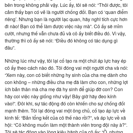
bên trong không phải vậy. Lúc ấy, tôi sẽ nói: “Thôi được, tôi
cảm thấy bạn có vẻ là người chống đối. Bạn có ‘quan điểm
riêng’. Nhưng bạn là người lạc quan, hãy nghĩ tích cực hơn
đi nào! Bạn có thể làm được việc này mà”. Cô ấy sẽ mỉm
cười, nhưng thế vẫn chưa đủ và cô ấy biết điều đó. Vì vậy,
thường thì cô ấy sẽ nói: “Điều đó không có tác dụng gì
đâu”.
Những lúc như vậy, tôi lại cố tạo ra một chút áp lực hay ép
cô ấy theo cách nào đó. Tôi đóng vai một người cha và nói:
“Xem này, con có biết những hy sinh của cha mẹ dành cho
con không – những điều cha mẹ đã làm cho con, những lợi
ích bản thân mà cha mẹ đã hy sinh để giúp đỡ con? Con
hãy coi việc này giống như vậy! Bây giờ hãy đeo kính
vào!”. Đôi khi, sự tác động đó còn khiến cho sự chống đối
mạnh thêm. Tôi lại đóng vai một ông chủ, cố tạo áp lực về
kinh tế: “Bản tổng kết của cô thế nào rồi?”, và áp lực về xã
hội: “Cô không muốn làm một thành viên trong đội này à?”.
Tôi sẽ tác động vào lòng kiêu hãnh của cô ấy: “Ồ, nhưng