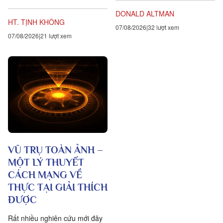
ra năm sự hướng dẫn cho các
tiếng Anh là gratitude, bắt...
DONALD ALTMAN
hành giả Tịnh...
HT. TỊNH KHÔNG
07/08/2026
32 lượt xem
07/08/2026
21 lượt xem
VŨ TRỤ TOÀN ẢNH –
MỘT LÝ THUYẾT
CÁCH MẠNG VỀ
THỰC TẠI GIẢI THÍCH
ĐƯỢC
Rất nhiều nghiên cứu mới đây