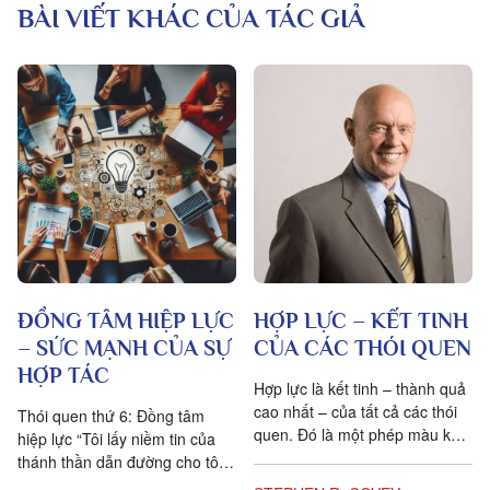
BÀI VIẾT KHÁC CỦA TÁC GIẢ
ĐỒNG TÂM HIỆP LỰC
HỢP LỰC – KẾT TINH
– SỨC MẠNH CỦA SỰ
CỦA CÁC THÓI QUEN
HỢP TÁC
Hợp lực là kết tinh – thành quả
cao nhất – của tất cả các thói
Thói quen thứ 6: Đồng tâm
quen. Đó là một phép màu khi
hiệp lực “Tôi lấy niềm tin của
1 + 1 = 3, thậm chí...
thánh thần dẫn đường cho tôi:
trong những vấn đề cốt yếu –