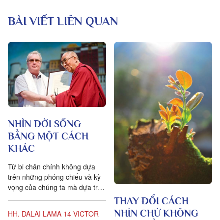
BÀI VIẾT LIÊN QUAN
NHÌN ĐỜI SỐNG
BẰNG MỘT CÁCH
KHÁC
Từ bi chân chính không dựa
trên những phóng chiếu và kỳ
vọng của chúng ta mà dựa trên
quyền lợi của người khác; bất
THAY ĐỔI CÁCH
kể người khác ấy là...
NHÌN CHỨ KHÔNG
HH. DALAI LAMA 14
VICTOR