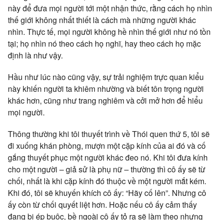
này để đưa mọi người tới một nhận thức, rằng cách họ nhìn
thế giới không nhất thiết là cách mà những người khác
nhìn. Thực tế, mọi người không hề nhìn thế giới như nó tồn
tại; họ nhìn nó theo cách họ nghĩ, hay theo cách họ mặc
định là như vậy.
Hầu như lúc nào cũng vậy, sự trải nghiệm trực quan kiểu
này khiến người ta khiêm nhường và biết tôn trọng người
khác hơn, cũng như trang nghiêm và cởi mở hơn để hiểu
mọi người.
Thông thường khi tôi thuyết trình về Thói quen thứ 5, tôi sẽ
đi xuống khán phòng, mượn một cặp kính của ai đó và cố
gắng thuyết phục một người khác đeo nó. Khi tôi đưa kính
cho một người – giả sử là phụ nữ – thường thì cô ấy sẽ từ
chối, nhất là khi cặp kính đó thuộc về một người mắt kém.
Khi đó, tôi sẽ khuyến khích cô ấy: “Hãy cố lên”. Nhưng cô
ấy còn từ chối quyết liệt hơn. Hoặc nếu cô ấy cảm thấy
đang bị ép buộc, bề ngoài cô ấy tỏ ra sẽ làm theo nhưng