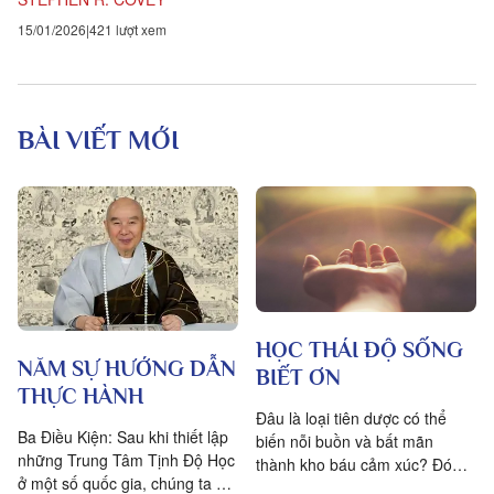
15/01/2026
421 lượt xem
BÀI VIẾT MỚI
HỌC THÁI ĐỘ SỐNG
NĂM SỰ HƯỚNG DẪN
BIẾT ƠN
THỰC HÀNH
Đâu là loại tiên dược có thể
Ba Điều Kiện: Sau khi thiết lập
biến nỗi buồn và bất mãn
những Trung Tâm Tịnh Độ Học
thành kho báu cảm xúc? Đó
ở một số quốc gia, chúng ta đặt
chính là lòng biết ơn, trong