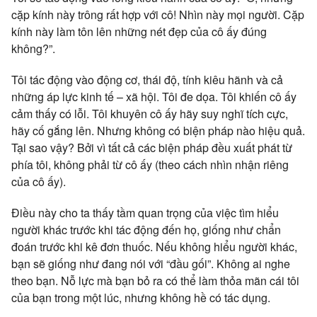
cặp kính này trông rất hợp với cô! Nhìn này mọi người. Cặp
kính này làm tôn lên những nét đẹp của cô ấy đúng
không?”.
Tôi tác động vào động cơ, thái độ, tính kiêu hãnh và cả
những áp lực kinh tế – xã hội. Tôi đe dọa. Tôi khiến cô ấy
cảm thấy có lỗi. Tôi khuyên cô ấy hãy suy nghĩ tích cực,
hãy cố gắng lên. Nhưng không có biện pháp nào hiệu quả.
Tại sao vậy? Bởi vì tất cả các biện pháp đều xuất phát từ
phía tôi, không phải từ cô ấy (theo cách nhìn nhận riêng
của cô ấy).
Điều này cho ta thấy tầm quan trọng của việc tìm hiểu
người khác trước khi tác động đến họ, giống như chẩn
đoán trước khi kê đơn thuốc. Nếu không hiểu người khác,
bạn sẽ giống như đang nói với “đầu gối”. Không ai nghe
theo bạn. Nỗ lực mà bạn bỏ ra có thể làm thỏa mãn cái tôi
của bạn trong một lúc, nhưng không hề có tác dụng.