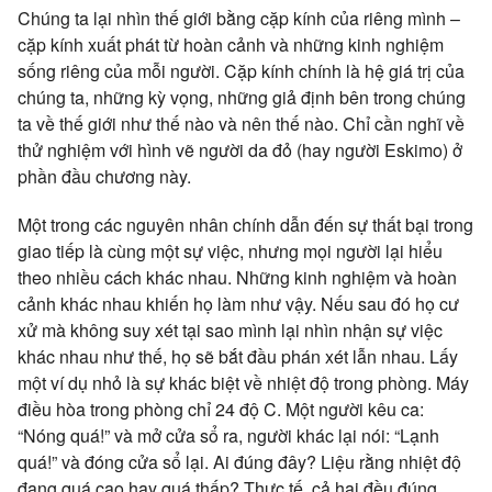
Chúng ta lại nhìn thế giới bằng cặp kính của riêng mình –
cặp kính xuất phát từ hoàn cảnh và những kinh nghiệm
sống riêng của mỗi người. Cặp kính chính là hệ giá trị của
chúng ta, những kỳ vọng, những giả định bên trong chúng
ta về thế giới như thế nào và nên thế nào. Chỉ cần nghĩ về
thử nghiệm với hình vẽ người da đỏ (hay người Eskimo) ở
phần đầu chương này.
Một trong các nguyên nhân chính dẫn đến sự thất bại trong
giao tiếp là cùng một sự việc, nhưng mọi người lại hiểu
theo nhiều cách khác nhau. Những kinh nghiệm và hoàn
cảnh khác nhau khiến họ làm như vậy. Nếu sau đó họ cư
xử mà không suy xét tại sao mình lại nhìn nhận sự việc
khác nhau như thế, họ sẽ bắt đầu phán xét lẫn nhau. Lấy
một ví dụ nhỏ là sự khác biệt về nhiệt độ trong phòng. Máy
điều hòa trong phòng chỉ 24 độ C. Một người kêu ca:
“Nóng quá!” và mở cửa sổ ra, người khác lại nói: “Lạnh
quá!” và đóng cửa sổ lại. Ai đúng đây? Liệu rằng nhiệt độ
đang quá cao hay quá thấp? Thực tế, cả hai đều đúng.