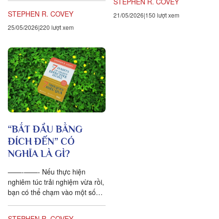
STEPHEN R. COVEY
là sự đoàn kết; trong...
STEPHEN R. COVEY
21/05/2026
150 lượt xem
25/05/2026
220 lượt xem
“BẮT ĐẦU BẰNG
ĐÍCH ĐẾN” CÓ
NGHĨA LÀ GÌ?
——-——- Nếu thực hiện
nghiêm túc trải nghiệm vừa rồi,
bạn có thể chạm vào một số
giá trị căn bản và sâu sắc của
bản thân. Bạn thiết lập...
STEPHEN R. COVEY