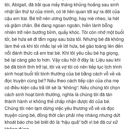
tôi, Abigail, đã trải qua mấy tháng khủng hoảng sau sinh
nhật lần thứ tư của mình, có lẽ liên quan tới sự ra đời của
cậu em trai. Bé trở nên ương bướng, hay mè nheo, la hét
và giậm chân. Bé đang ngoan ngoãn, hiền lành bỗng
nhiên trở nên bướng bỉnh, quấy khóc. Tôi còn nhớ một buổi
tối, bé hứa sẽ đi tắm ngay sau bữa tối. Nhưng bé đã không
làm thế và khi tôi nhắc lại về lời hứa, bé gào toáng lên đến
nỗi đánh thức cả em trai bé. Khi tôi yêu cầu bé hạ giọng,
bé lại càng gào to hơn. Vậy câu hỏi ở đây là: Liệu sau khi
bé đã bình tĩnh trở lại, tôi và vợ tôi có nên tiếp tục lịch trình
sinh hoạt buổi tối bình thường của bé bằng cách vỗ về và
đọc truyện cùng bé? Nếu theo cách tiếp cận của cha mẹ
có điều kiện câu trả lời sẽ là “không”: Nếu chúng tôi chọn
cách sinh hoạt bình thường, nghĩa là chúng tôi đã tán
thành hành vi không thể chấp nhận được đó của bé.
Chúng tôi nên tạm dừng việc yêu thương vỗ về và đọc
truyện cùng bé, đồng thời cần phải nhẹ nhàng nhưng dứt
khoát báo cho bé biết đó là “hậu quả” bởi vì bé đã cư xử
không đúng.