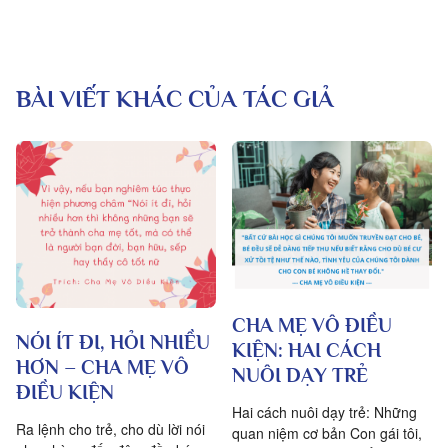
BÀI VIẾT KHÁC CỦA TÁC GIẢ
CHA MẸ VÔ ĐIỀU
NÓI ÍT ĐI, HỎI NHIỀU
KIỆN: HAI CÁCH
HƠN – CHA MẸ VÔ
NUÔI DẠY TRẺ
ĐIỀU KIỆN
Hai cách nuôi dạy trẻ: Những
Ra lệnh cho trẻ, cho dù lời nói
quan niệm cơ bản Con gái tôi,