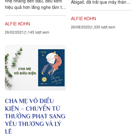
nhẹ nhàng đến đâu, đều kém
Abigail, đã trải qua mấy tháng
hiệu quả hơn lắng nghe tâm tư,
khủng hoảng sau sinh nhật lần
cảm xúc và cả những phản
thứ tư của mình, có...
ALFIE KOHN
ứng ứng trái...
ALFIE KOHN
26/08/2020
1,330 lượt xem
26/02/2021
1,145 lượt xem
CHA MẸ VÔ ĐIỀU
KIỆN – CHUYỂN TỪ
THƯỞNG PHẠT SANG
YÊU THƯƠNG VÀ LÝ
LẼ