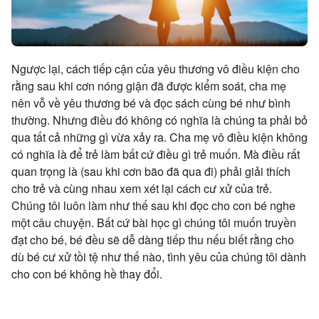
Ngược lại, cách tiếp cận của yêu thương vô điều kiện cho
rằng sau khi cơn nóng giận đã được kiểm soát, cha mẹ
nên vỗ về yêu thương bé và đọc sách cùng bé như bình
thường. Nhưng điều đó không có nghĩa là chúng ta phải bỏ
qua tất cả những gì vừa xảy ra. Cha mẹ vô điều kiện không
có nghĩa là để trẻ làm bất cứ điều gì trẻ muốn. Mà điều rất
quan trọng là (sau khi cơn bão đã qua đi) phải giải thích
cho trẻ và cùng nhau xem xét lại cách cư xử của trẻ.
Chúng tôi luôn làm như thế sau khi đọc cho con bé nghe
một câu chuyện. Bất cứ bài học gì chúng tôi muốn truyền
đạt cho bé, bé đều sẽ dễ dàng tiếp thu nếu biết rằng cho
dù bé cư xử tồi tệ như thế nào, tình yêu của chúng tôi dành
cho con bé không hề thay đổi.