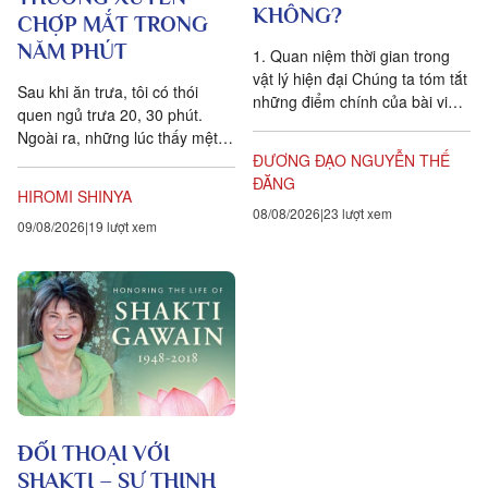
KHÔNG?
CHỢP MẮT TRONG
NĂM PHÚT
1. Quan niệm thời gian trong
vật lý hiện đại Chúng ta tóm tắt
Sau khi ăn trưa, tôi có thói
những điểm chính của bài viết
quen ngủ trưa 20, 30 phút.
Is time an illusion? của Giáo sư
Ngoài ra, những lúc thấy mệt
Triết học Craig...
mỏi, tôi cũng hay chợp mắt
ĐƯƠNG ĐẠO NGUYỄN THẾ
khoảng năm phút. Điều quan...
ĐĂNG
HIROMI SHINYA
08/08/2026
23 lượt xem
09/08/2026
19 lượt xem
ĐỐI THOẠI VỚI
SHAKTI – SỰ THỊNH