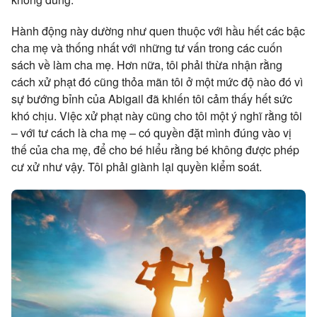
Hành động này dường như quen thuộc với hầu hết các bậc
cha mẹ và thống nhất với những tư vấn trong các cuốn
sách về làm cha mẹ. Hơn nữa, tôi phải thừa nhận rằng
cách xử phạt đó cũng thỏa mãn tôi ở một mức độ nào đó vì
sự bướng bỉnh của Abigail đã khiến tôi cảm thấy hết sức
khó chịu. Việc xử phạt này cũng cho tôi một ý nghĩ rằng tôi
– với tư cách là cha mẹ – có quyền đặt mình đúng vào vị
thế của cha mẹ, để cho bé hiểu rằng bé không được phép
cư xử như vậy. Tôi phải giành lại quyền kiểm soát.