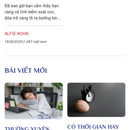
Đã bao giờ bạn cảm thấy bạn
càng cố tình kiểm soát con,
đứa trẻ càng tỏ ra bướng binh,
trượt ra khỏi vòng tay của bạn?
Đã bao giờ...
ALFIE KOHN
18/06/2020
1,487 lượt xem
BÀI VIẾT MỚI
CÓ THỜI GIAN HAY
THƯỜNG XUYÊN