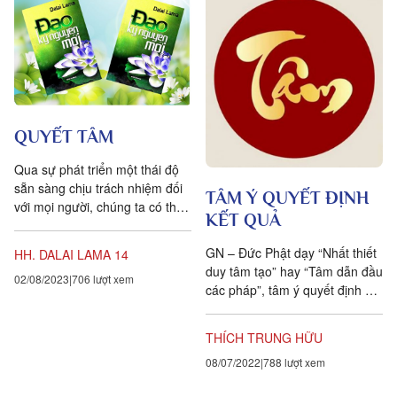
QUYẾT TÂM
Qua sự phát triển một thái độ
sẵn sàng chịu trách nhiệm đối
TÂM Ý QUYẾT ĐỊNH
với mọi người, chúng ta có thể
KẾT QUẢ
tạo ra được một thế giới tốt đẹp
hơn mà...
GN – Đức Phật dạy “Nhất thiết
HH. DALAI LAMA 14
duy tâm tạo” hay “Tâm dẫn đầu
02/08/2023
706 lượt xem
các pháp”, tâm ý quyết định kết
quả của hành vi con người.
Cho nên cùng...
THÍCH TRUNG HỮU
08/07/2022
788 lượt xem