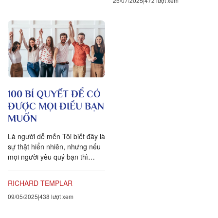
25/07/2025
472 lượt xem
100 BÍ QUYẾT ĐỂ CÓ
ĐƯỢC MỌI ĐIỀU BẠN
MUỐN
Là người dễ mến Tôi biết đây là
sự thật hiển nhiên, nhưng nếu
mọi người yêu quý bạn thì
nhiều khả năng họ sẽ muốn
giúp bạn hơn, thậm...
RICHARD TEMPLAR
09/05/2025
438 lượt xem