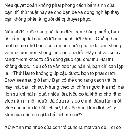
Nếu quyết đoán không phải phong cách bẩm sinh của
bạn, thì thủ thuật này sẽ cho bạn bè và đồng nghiệp thấy
bạn không phải là người dễ bị thuyết phục.
Nếu ai đó buộc bạn phải làm điều bạn không muốn, bạn
chỉ cần lặp lại câu trả lời một cách dứt khoát. Chẳng hạn
một bà mẹ nhờ bạn đón con hộ nhưng hôm đó bạn không
về nhà luôn nên không thể đón đứa trẻ. Hãy nói với cô ấy
rằng: “Hôm khác tớ sẵn sàng giúp cậu chứ thứ Hai thì
không được.” Nếu cô ta vẫn tiếp tục năn nỉ, bạn chỉ cần lặp
lại: “Thứ Hai tớ không giúp cậu được, bọn tớ phải đi tới
Brownies sau giờ làm.” Bạn có thể cho rằng cách trả lời
này thật bất lịch sự. Nhưng theo tôi chính người kia mới bất
lịch sự khi nài nỉ quá nhiều lần. Nếu cô ta không cho rằng
việc năn nỉ một người đã đưa ra lý do chính đáng làm một
việc cho mình là bất lịch sự, thì việc bạn kiên định với ý
kiến của mình có gì là bất lịch sự chứ?
Xử lý tính mè nheo của con trẻ cũng là một vấn đề. Tôi có