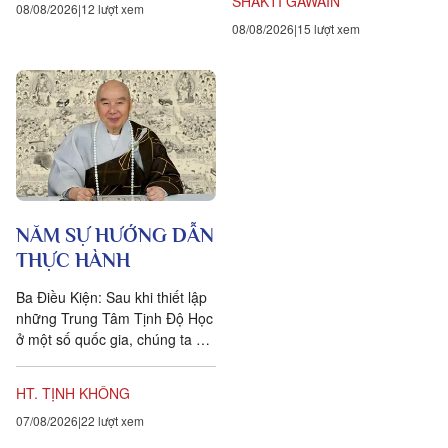
SHAKTI GAWAIN
08/08/2026
12 lượt xem
08/08/2026
15 lượt xem
NĂM SỰ HƯỚNG DẪN
THỰC HÀNH
Ba Điều Kiện: Sau khi thiết lập
những Trung Tâm Tịnh Độ Học
ở một số quốc gia, chúng ta đặt
ra năm sự hướng dẫn cho các
hành giả Tịnh...
HT. TỊNH KHÔNG
07/08/2026
22 lượt xem