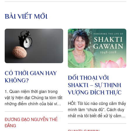
BÀI VIẾT MỚI
CÓ THỜI GIAN HAY
ĐỐI THOẠI VỚI
KHÔNG?
SHAKTI – SỰ THỊNH
1. Quan niệm thời gian trong
VƯỢNG ĐÍCH THỰC
vật lý hiện đại Chúng ta tóm tắt
HỎI: Tôi lúc nào cũng cảm thấy
những điểm chính của bài viết
mình làm “chưa đủ”. Cách duy
Is time an illusion? của Giáo sư
nhất mà tôi biết để xử lý cảm
Triết học Craig...
ĐƯƠNG ĐẠO NGUYỄN THẾ
xúc dai dẳng này là khẳng định
ĐĂNG
ngược lại....