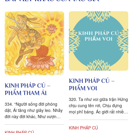
KINH PHÁP CÚ –
KINH PHÁP CÚ –
PHẨM VOI
PHẨM THAM ÁI
320. Ta như voi giữa trận Hứng
334. “Người sống đời phóng
chịu cung tên rơi, Chịu đựng
dật, Ái tăng như giây leo. Nhảy
mọi phỉ báng. Ác giới rất nhiều
đời này đời khác, Như vượn
người. 321. Voi luyện, đưa dự
tham quả rừng.” 335. “Ai sống
hội, Ngựa luyện, được...
KINH PHÁP CÚ
trong đời này, Bị ái dục...
KINH PHÁP CÚ