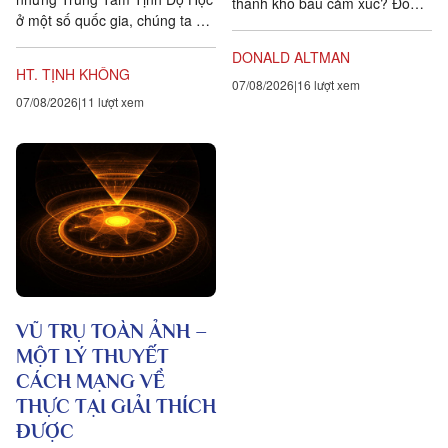
thành kho báu cảm xúc? Đó
ở một số quốc gia, chúng ta đặt
chính là lòng biết ơn, trong
ra năm sự hướng dẫn cho các
tiếng Anh là gratitude, bắt...
DONALD ALTMAN
hành giả Tịnh...
HT. TỊNH KHÔNG
07/08/2026
16 lượt xem
07/08/2026
11 lượt xem
VŨ TRỤ TOÀN ẢNH –
MỘT LÝ THUYẾT
CÁCH MẠNG VỀ
THỰC TẠI GIẢI THÍCH
ĐƯỢC