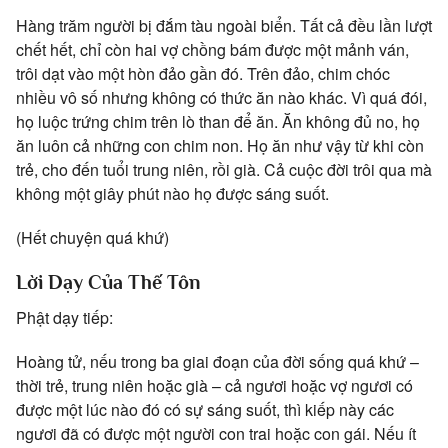
Hàng trăm người bị đắm tàu ngoài biển. Tất cả đều lần lượt
chết hết, chỉ còn hai vợ chồng bám được một mảnh ván,
trôi dạt vào một hòn đảo gần đó. Trên đảo, chim chóc
nhiều vô số nhưng không có thức ăn nào khác. Vì quá đói,
họ luộc trứng chim trên lò than để ăn. Ăn không đủ no, họ
ăn luôn cả những con chim non. Họ ăn như vậy từ khi còn
trẻ, cho đến tuổi trung niên, rồi già. Cả cuộc đời trôi qua mà
không một giây phút nào họ được sáng suốt.
(Hết chuyện quá khứ)
Lời Dạy Của Thế Tôn
Phật dạy tiếp:
Hoàng tử, nếu trong ba giai đoạn của đời sống quá khứ –
thời trẻ, trung niên hoặc già – cả ngươi hoặc vợ ngươi có
được một lúc nào đó có sự sáng suốt, thì kiếp này các
ngươi đã có được một người con trai hoặc con gái. Nếu ít