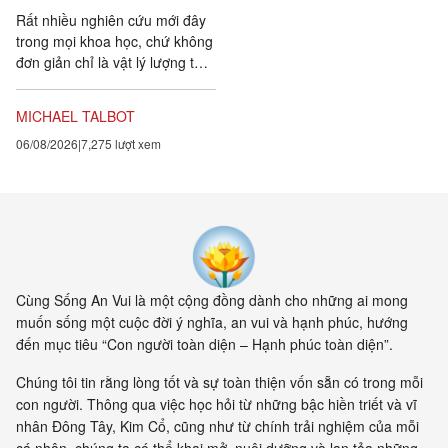
Rất nhiều nghiên cứu mới đây
trong mọi khoa học, chứ không
đơn giản chỉ là vật lý lượng tử,
đều chứng tỏ rằng vạn vật ít
tính cá thể hơn rất nhiều so với
MICHAEL TALBOT
chúng ta tưởng. Một câu
06/08/2026
7,275 lượt xem
chuyện khoa học đang xuất
hiện cung cấp bằng chứng cho
thấy toàn bộ vật chất tồn tại
trong một mạng nhằng nhịt các
kết nối. Khía cạnh quan trọng
nhất của sự sống không còn là
vật nữa, mà là mối liên hệ giữa
các vật.
Cùng Sống An Vui là một cộng đồng dành cho những ai mong
muốn sống một cuộc đời ý nghĩa, an vui và hạnh phúc, hướng
đến mục tiêu “Con người toàn diện – Hạnh phúc toàn diện”.
Chúng tôi tin rằng lòng tốt và sự toàn thiện vốn sẵn có trong mỗi
con người. Thông qua việc học hỏi từ những bậc hiền triết và vĩ
nhân Đông Tây, Kim Cổ, cũng như từ chính trải nghiệm của mỗi