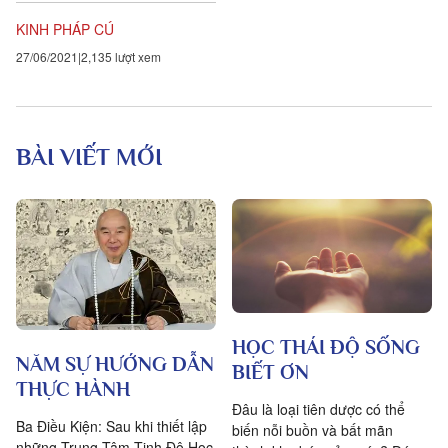
niệm hướng...
KINH PHÁP CÚ
27/06/2021
2,135 lượt xem
BÀI VIẾT MỚI
HỌC THÁI ĐỘ SỐNG
NĂM SỰ HƯỚNG DẪN
BIẾT ƠN
THỰC HÀNH
Đâu là loại tiên dược có thể
Ba Điều Kiện: Sau khi thiết lập
biến nỗi buồn và bất mãn
những Trung Tâm Tịnh Độ Học