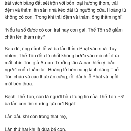
trát vách bằng đất sét trộn với bốn loại hương thơm, trải
đệm và thảm lên sàn nhà kéo dài từ ngưỡng cửa. Hoàng tử
không có con. Trong khi trải đệm và thảm, ông thầm nghĩ:
“Nếu ta số được có con trai hay con gái, Thế Tôn sẽ giẫm
chân lên thảm này.”
Sau đó, ông đảnh lễ và ba lần thỉnh Phật vào nhà. Tuy
nhiên, Thế Tôn đều từ chối không bước vào mà chỉ đưa
mắt nhìn Tôn giả A-nan. Trưởng lão A-nan hiểu ý, bảo
người cuốn thảm lại. Hoàng tử bèn cung kính dâng Thế
Tôn cháo và các thức ăn cứng, rồi đảnh lễ Phật và ngồi
một bên thưa:
Bạch Thế Tôn, con là người hầu trung tín của Thế Tôn. Đã
ba lần con tìm nương tựa nơi Ngài:
Lần đầu khi còn trong thai mẹ,
Lần thứ hai khi là đứa bé con,