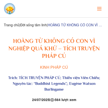
Trang chủ
Đời sống tâm linh
HOÀNG TỬ KHÔNG CÓ CON VÌ NGHIỆP QUÁ KHỨ – TÍCH TRUYỆN PHÁP CÚ
HOÀNG TỬ KHÔNG CÓ CON VÌ
NGHIỆP QUÁ KHỨ – TÍCH TRUYỆN
PHÁP CÚ
KINH PHÁP CÚ
Trích:
TÍCH TRUYỆN PHÁP CÚ
; Thiền viện Viên Chiếu;
Nguyên tác: “Buddhist Legends”,; Eugène Watson
Burlingame
24/07/2025
564 lượt xem