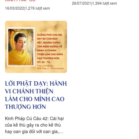
26/07/2021
1,394 lượt xem
16/03/2022
1,276 lượt xem
LỜI PHẬT DẠY: HÀNH
VI CHÁNH THIỆN
LÀM CHO MÌNH CAO
THƯỢNG HƠN
Kinh Pháp Cú Câu 42: Cái hại
của kẻ thù gây ra cho kẻ thù
hay oan gia đối với oan gia,
không bằng cái hại của tâm