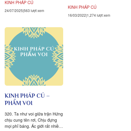
KINH PHÁP CÚ
trong đời này, Bị ái dục...
KINH PHÁP CÚ
24/07/2025
563 lượt xem
16/03/2022
1,274 lượt xem
KINH PHÁP CÚ –
PHẨM VOI
320. Ta như voi giữa trận Hứng
chịu cung tên rơi, Chịu đựng
mọi phỉ báng. Ác giới rất nhiều