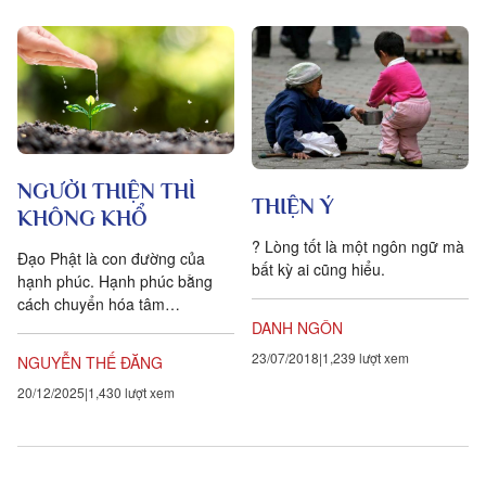
NGƯỜI THIỆN THÌ
THIỆN Ý
KHÔNG KHỔ
? Lòng tốt là một ngôn ngữ mà
Đạo Phật là con đường của
bất kỳ ai cũng hiểu.
hạnh phúc. Hạnh phúc bằng
cách chuyển hóa tâm
thức phiền não thành trí huệ
DANH NGÔN
không phiền não, chuyển hóa
23/07/2018
1,239 lượt xem
NGUYỄN THẾ ĐĂNG
tâm bất thiện thành tâm thiện,
20/12/2025
1,430 lượt xem
chuyển hóa khổ đau thành an
lạc.