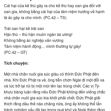
Cái hại của kẻ thù gây ra cho kẻ thù hay oan gia đối với
oan gia, không bằng cái hại của tâm niệm hướng về hạnh
tà ác gây ra cho mình. (PC.42 – TS)
Trái oan hại kẻ trái oan
Hận thù – thù hận muôn ngàn tai ương!
Không bằng ác nghiệp vấn vương
Tâm niệm hành động… mình thường tự gây!
(PC.42 – GT)
Tích chuyện:
Một nhà chăn nuôi gia súc giàu có thỉnh Đức Phật đến
nhà. Khi Đức Phật ra về, ông tiễn chơn Ngài đi một đỗi xa
và lúc trở lại rủi bị một mũi tên lạc trúng chết. Các vị Tỳ-
khưu bàng luận rằng nếu Đức Phật không đến viếng chắc
nhà chăn nuôi gia súc kia khỏi phải chết. Đức Phật giải
thích rằng dầu thế nào chăng nữa, ông ấy không thể lẩn
tránh nghiệm xấu đã tạo trong quá khứ và Ngài thêm rằng