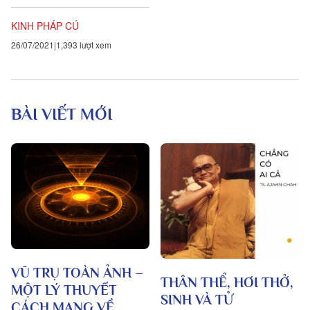
người. 321. Voi luyện, đưa dự
hội, Ngựa luyện, được...
KINH PHÁP CÚ
26/07/2021
1,393 lượt xem
BÀI VIẾT MỚI
VŨ TRỤ TOÀN ẢNH –
THÂN THỂ, HƠI THỞ,
MỘT LÝ THUYẾT
SINH VÀ TỬ
CÁCH MẠNG VỀ