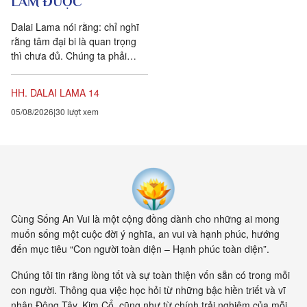
LÀM ĐƯỢC
Dalai Lama nói rằng: chỉ nghĩ
rằng tâm đại bi là quan trọng
thì chưa đủ. Chúng ta phải
chuyển hóa các suy nghĩ và
hành vi của mình hàng...
HH. DALAI LAMA 14
05/08/2026
30 lượt xem
Cùng Sống An Vui là một cộng đồng dành cho những ai mong
muốn sống một cuộc đời ý nghĩa, an vui và hạnh phúc, hướng
đến mục tiêu “Con người toàn diện – Hạnh phúc toàn diện”.
Chúng tôi tin rằng lòng tốt và sự toàn thiện vốn sẵn có trong mỗi
con người. Thông qua việc học hỏi từ những bậc hiền triết và vĩ
nhân Đông Tây, Kim Cổ, cũng như từ chính trải nghiệm của mỗi