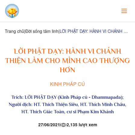
Trang chủ
Đời sống tâm linh
LỜI PHẬT DẠY: HÀNH VI CHÁNH THIỆN LÀM CHO MÌNH CAO THƯỢNG HƠN
LỜI PHẬT DẠY: HÀNH VI CHÁNH
THIỆN LÀM CHO MÌNH CAO THƯỢNG
HƠN
KINH PHÁP CÚ
Trích:
LỜI PHẬT DẠY (Kinh Pháp cú - Dhammapada)
;
Người dịch: HT. Thích Thiện Siêu, HT. Thích Minh Châu,
HT. Thích Giác Toàn, cư sĩ Phạm Kim Khánh
27/06/2021
2,135 lượt xem