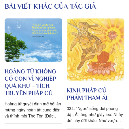
BÀI VIẾT KHÁC CỦA TÁC GIẢ
HOÀNG TỬ KHÔNG
CÓ CON VÌ NGHIỆP
QUÁ KHỨ – TÍCH
KINH PHÁP CÚ –
TRUYỆN PHÁP CÚ
PHẨM THAM ÁI
Hoàng tử quyết định mở hội ăn
334. “Người sống đời phóng
mừng ngày hoàn tất cung điện
dật, Ái tăng như giây leo. Nhảy
và thỉnh mời Thế Tôn (Đức
đời này đời khác, Như vượn
Phật). Ông cho người bôi trát
tham quả rừng.” 335. “Ai sống
vách bằng đất sét trộn...