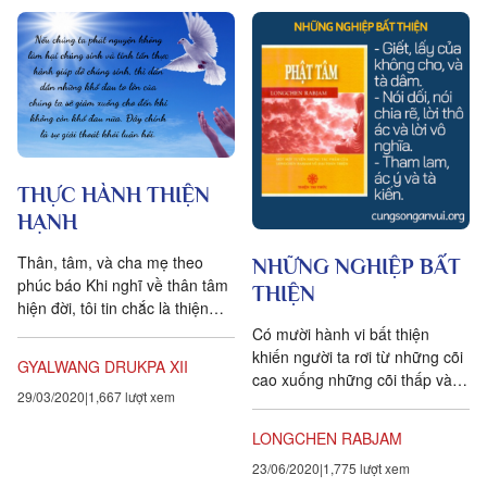
THỰC HÀNH THIỆN
HẠNH
Thân, tâm, và cha mẹ theo
NHỮNG NGHIỆP BẤT
phúc báo Khi nghĩ về thân tâm
THIỆN
hiện đời, tôi tin chắc là thiện
nghiệp được tích lũy từ các đời
Có mười hành vi bất thiện
quá khứ đã...
khiến người ta rơi từ những cõi
GYALWANG DRUKPA XII
cao xuống những cõi thấp và
29/03/2020
1,667 lượt xem
chúng chỉ gây ra khổ đau. Đó
là: Ba nghiệp bất...
LONGCHEN RABJAM
23/06/2020
1,775 lượt xem