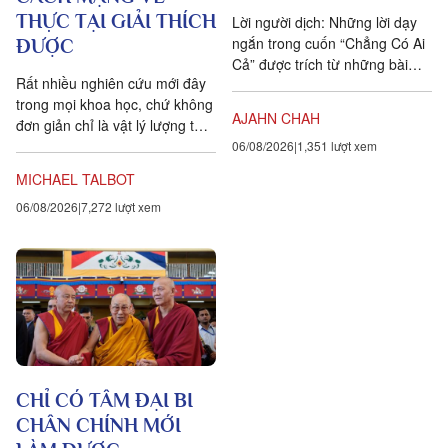
THỰC TẠI GIẢI THÍCH
Lời người dịch: Những lời dạy
ngắn trong cuốn “Chẳng Có Ai
ĐƯỢC
Cả” được trích từ những bài
Rất nhiều nghiên cứu mới đây
pháp mà ngài Ajahn Chah đã
trong mọi khoa học, chứ không
dạy cho các Phật tử, nhất...
AJAHN CHAH
đơn giản chỉ là vật lý lượng tử,
đều chứng tỏ rằng vạn vật ít
06/08/2026
1,351 lượt xem
tính cá thể hơn rất nhiều so với
MICHAEL TALBOT
chúng ta tưởng. Một câu
06/08/2026
7,272 lượt xem
chuyện khoa học đang xuất
hiện cung cấp bằng chứng cho
thấy toàn bộ vật chất tồn tại
trong một mạng nhằng nhịt các
kết nối. Khía cạnh quan trọng
nhất của sự sống không còn là
vật nữa, mà là mối liên hệ giữa
các vật.
CHỈ CÓ TÂM ĐẠI BI
CHÂN CHÍNH MỚI