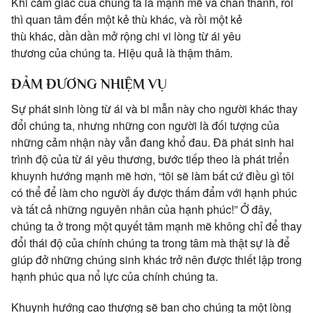
Khi cảm giác của chúng ta là mạnh mẽ và chân thành, rồi
thì quan tâm đến một kẻ thù khác, và rồi một kẻ
thù khác, dần dần mở rộng chi vi lòng từ ái yêu
thương của chúng ta. Hiệu quả là thậm thâm.
ĐẢM ĐƯƠNG NHIỆM VỤ
Sự phát sinh lòng từ ái và bi mẫn này cho người khác thay
đổi chúng ta, nhưng những con người là đối tượng của
những cảm nhận này vẫn đang khổ đau. Đã phát sinh hai
trình độ của từ ái yêu thương, bước tiếp theo là phát triển
khuynh hướng mạnh mẽ hơn, “tôi sẽ làm bất cứ điều gì tôi
có thể để làm cho người ấy được thấm đẩm với hạnh phúc
và tất cả những nguyên nhân của hạnh phúc!” Ở đây,
chúng ta ở trong một quyết tâm mạnh mẽ không chỉ để thay
đổi thái độ của chính chúng ta trong tâm mà thật sự là để
giúp đở những chúng sinh khác trở nên được thiết lập trong
hạnh phúc qua nổ lực của chính chúng ta.
Khuynh hướng cao thượng sẽ ban cho chúng ta một lòng