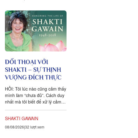
ĐỐI THOẠI VỚI
SHAKTI – SỰ THỊNH
VƯỢNG ĐÍCH THỰC
HỎI: Tôi lúc nào cũng cảm thấy
mình làm “chưa đủ”. Cách duy
nhất mà tôi biết để xử lý cảm
xúc dai dẳng này là khẳng định
ngược lại....
SHAKTI GAWAIN
08/08/2026
32 lượt xem