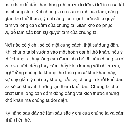
can đảm để dấn thân trong nhiệm vụ to lớn vì lợi ích của tất
cả chúng sinh. Khi chúng ta có sức mạnh của tâm, càng
gian lao thử thách, ý chi càng lớn mạnh hơn sẽ là quyết
tâm và lòng can đảm của chúng ta. Gian khó sẽ phục
vụ để làm sắc bén sự quyết tâm của chúng ta.
Nơi nào có ý chí, sẽ có một cung cách, thật sự đúng đắn.
Khi chúng ta bị vướng vào một hoàn cảnh khó khăn, nếu ý
chí chúng ta, hay lòng can đảm, nhỏ bé đi, nếu chúng ta rơi
vào sự lười biếng hay cảm thấy kinh khủng với nhiệm vụ,
nghĩ rằng chúng ta không thể tháo gở sự khó khăn này,
sự suy giảm ý chí này không bảo vệ chúng ta khỏi khổ đau
và sẽ có khuynh hướng tạo thêm khổ đau. Chúng ta phải
phát sinh lòng can đảm đồng đẳng với kích thước những
khó khăn mà chúng ta đối diện.
Kỷ năng sau đây sẽ làm sâu sắc ý chí của chúng ta và cảm
nhận liên hệ: