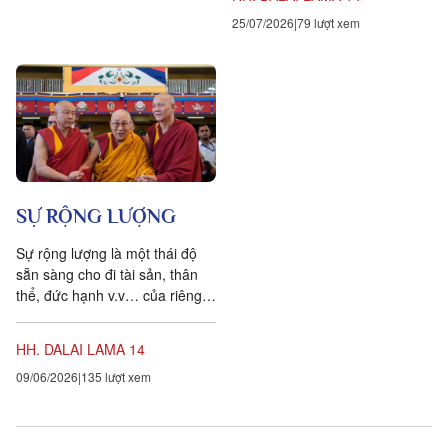
25/07/2026
79 lượt xem
SỰ RỘNG LƯỢNG
Sự rộng lượng là một thái độ
sẵn sàng cho đi tài sản, thân
thể, đức hạnh v.v… của riêng
bạn mà không có chút keo kiệt
nào. Bạn cho...
HH. DALAI LAMA 14
09/06/2026
135 lượt xem