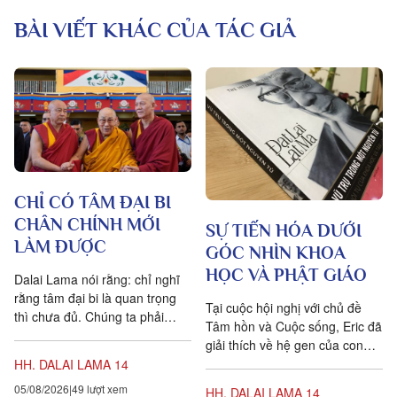
BÀI VIẾT KHÁC CỦA TÁC GIẢ
CHỈ CÓ TÂM ĐẠI BI
CHÂN CHÍNH MỚI
SỰ TIẾN HÓA DƯỚI
LÀM ĐƯỢC
GÓC NHÌN KHOA
HỌC VÀ PHẬT GIÁO
Dalai Lama nói rằng: chỉ nghĩ
rằng tâm đại bi là quan trọng
Tại cuộc hội nghị với chủ đề
thì chưa đủ. Chúng ta phải
Tâm hồn và Cuộc sống, Eric đã
chuyển hóa các suy nghĩ và
giải thích về hệ gen của con
hành vi của mình hàng...
người bằng cách so sánh nó
HH. DALAI LAMA 14
với kangyur, đây...
05/08/2026
49 lượt xem
HH. DALAI LAMA 14