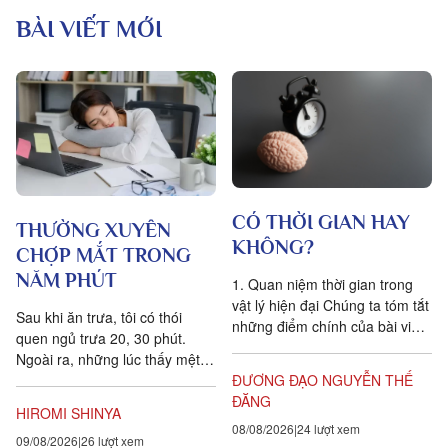
BÀI VIẾT MỚI
CÓ THỜI GIAN HAY
THƯỜNG XUYÊN
KHÔNG?
CHỢP MẮT TRONG
NĂM PHÚT
1. Quan niệm thời gian trong
vật lý hiện đại Chúng ta tóm tắt
Sau khi ăn trưa, tôi có thói
những điểm chính của bài viết
quen ngủ trưa 20, 30 phút.
Is time an illusion? của Giáo sư
Ngoài ra, những lúc thấy mệt
Triết học Craig...
mỏi, tôi cũng hay chợp mắt
ĐƯƠNG ĐẠO NGUYỄN THẾ
khoảng năm phút. Điều quan...
ĐĂNG
HIROMI SHINYA
08/08/2026
24 lượt xem
09/08/2026
26 lượt xem