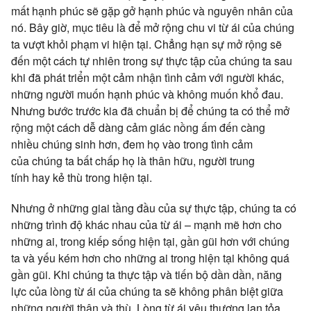
mất hạnh phúc sẽ gặp gở hạnh phúc và nguyên nhân của
nó. Bây giờ, mục tiêu là để mở rộng chu vi từ ái của chúng
ta vượt khỏi phạm vi hiện tại. Chẳng hạn sự mở rộng sẽ
đến một cách tự nhiên trong sự thực tập của chúng ta sau
khi đã phát triển một cảm nhận tình cảm với người khác,
những người muốn hạnh phúc và không muốn khổ đau.
Nhưng bước trước kia đã chuẩn bị để chúng ta có thể mở
rộng một cách dễ dàng cảm giác nồng ấm đến càng
nhiều chúng sinh hơn, đem họ vào trong tình cảm
của chúng ta bất chấp họ là thân hữu, người trung
tính hay kẻ thù trong hiện tại.
Nhưng ở những giai tầng đầu của sự thực tập, chúng ta có
những trình độ khác nhau của từ ái – mạnh mẽ hơn cho
những ai, trong kiếp sống hiện tại, gần gũi hơn với chúng
ta và yếu kém hơn cho những ai trong hiện tại không quá
gần gũi. Khi chúng ta thực tập và tiến bộ dần dần, năng
lực của lòng từ ái của chúng ta sẽ không phân biệt giữa
những người thân và thù. Lòng từ ái yêu thương lan tỏa