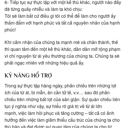
6- Tiếp tục sự thực tập với một kẻ thù khác, người nào đấy
đã từng quấy nhiễu và làm ta khó chịu:
Tôi sẽ làm bất cứ điều gì tôi có thể để làm cho người ấy
thấm đẩm với hạnh phúc và tất cả nguyên nhân của hạnh
phúc!
Khi cảm nhận của chúng ta mạnh mẽ và chân thành, thế
thì quan tâm đến một kẻ thù khác, dần dần mở rộng phạm
vi chí nguyện từ ái yêu thương của chúng ta. Chúng ta sẽ
phải ngạc nhiên với những hiệu quả ấy.
KỶ NĂNG HỔ TRỢ
Trong sự thực tập hàng ngày, phản chiếu trên những lợi
ích của từ ái, bi mẫn, ân cần tử tế, v.v… sau đó phản
chiếu trên những bất lợi của sân giận. Sự quán chiếu liên
tục ý nghĩa như vậy, sự hiểu rõ giá trị về từ ái lớn
mạnh, việc làm hồi phục và tăng cường – tất cả có ảnh
hưởng đến việc làm giảm thiểu cấu trúc của chúng ta cho
thù hận và đạt được sự quan tâm của chúng ta cho từ