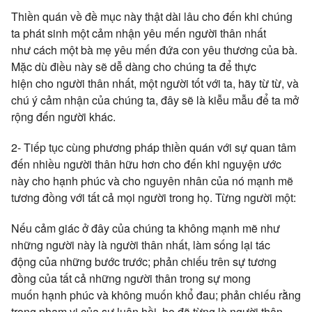
Thiền quán về đề mục này thật dài lâu cho đến khi chúng
ta phát sinh một cảm nhận yêu mến người thân nhất
như cách một bà mẹ yêu mến đứa con yêu thương của bà.
Mặc dù điều này sẽ dễ dàng cho chúng ta để thực
hiện cho người thân nhất, một người tốt với ta, hãy từ từ, và
chú ý cảm nhận của chúng ta, đây sẽ là kiễu mẫu để ta mở
rộng đến người khác.
2- Tiếp tục cùng phương pháp thiền quán với sự quan tâm
đến nhiều người thân hữu hơn cho đến khi nguyện ước
này cho hạnh phúc và cho nguyên nhân của nó mạnh mẽ
tương đồng với tất cả mọi người trong họ. Từng người một:
Nếu cảm giác ở đây của chúng ta không mạnh mẽ như
những người này là người thân nhất, làm sống lại tác
động của những bước trước; phản chiếu trên sự tương
đồng của tất cả những người thân trong sự mong
muốn hạnh phúc và không muốn khổ đau; phản chiếu rằng
trong phạm vi của sự luân hồi, họ đã từng là người thân