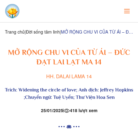
Trang chủ
Đời sống tâm linh
MỞ RỘNG CHU VI CỦA TỪ ÁI – ĐỨC ĐẠT LAI LẠT MA 14
MỞ RỘNG CHU VI CỦA TỪ ÁI – ĐỨC
ĐẠT LAI LẠT MA 14
HH. DALAI LAMA 14
Trích:
Widening the circle of love
; Anh dịch: Jeffrey Hopkins
;Chuyển ngữ: Tuệ Uyển; Thư Viện Hoa Sen
25/01/2025
418 lượt xem