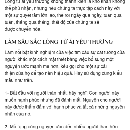
Lòng từ ái yêu thương không thành kiến là khó khăn không
thể phủ nhận, nhưng nếu chúng ta thực tập cách này với
một sự quyết tâm lớn lao, thế rồi ngày qua ngày, tuần qua
tuần, tháng qua tháng, thái độ của chúng ta sẽ
được chuyển hóa.
LÀM SÂU SẮC LÒNG TỪ ÁI YÊU THƯƠNG
Làm nổi bật kinh nghiệm của việc tìm cầu sự cát tường của
người khác một cách mật thiết bằng việc bổ sung một
nguyện ước mạnh mẽ hơn, kêu gọi cho một sự cải
thiện của họ để tạo nên hiệu quả. Hãy sử dụng cùng kiểu
mẫu như trên.
1- Bắt đầu với người thân nhất, hãy nghĩ: Con người này
muốn hạnh phúc nhưng đã đánh mất. Nguyện cho người
này được thấm đẩm với hạnh phúc và tất cả những nguyên
nhân của nó.
2- Mở rộng cùng nguyện ước đến nhiều người thân hữu