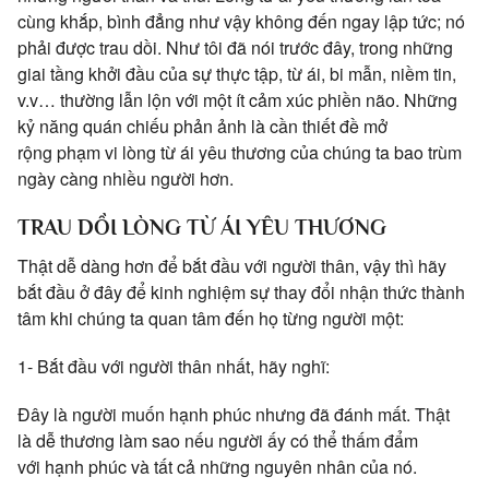
cùng khắp, bình đẳng như vậy không đến ngay lập tức; nó
phải được trau dồi. Như tôi đã nói trước đây, trong những
giai tầng khởi đầu của sự thực tập, từ ái, bi mẫn, niềm tin,
v.v… thường lẫn lộn với một ít cảm xúc phiền não. Những
kỷ năng quán chiếu phản ảnh là cần thiết đề mở
rộng phạm vi lòng từ ái yêu thương của chúng ta bao trùm
ngày càng nhiều người hơn.
TRAU DỒI LÒNG TỪ ÁI YÊU THƯƠNG
Thật dễ dàng hơn để bắt đầu với người thân, vậy thì hãy
bắt đầu ở đây để kinh nghiệm sự thay đổi nhận thức thành
tâm khi chúng ta quan tâm đến họ từng người một:
1- Bắt đầu với người thân nhất, hãy nghĩ:
Đây là người muốn hạnh phúc nhưng đã đánh mất. Thật
là dễ thương làm sao nếu người ấy có thể thấm đẩm
với hạnh phúc và tất cả những nguyên nhân của nó.