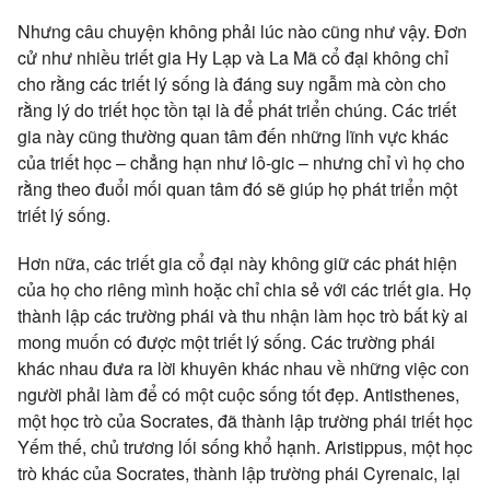
Nhưng câu chuyện không phải lúc nào cũng như vậy. Đơn
cử như nhiều triết gia Hy Lạp và La Mã cổ đại không chỉ
cho rằng các triết lý sống là đáng suy ngẫm mà còn cho
rằng lý do triết học tồn tại là để phát triển chúng. Các triết
gia này cũng thường quan tâm đến những lĩnh vực khác
của triết học – chẳng hạn như lô-gic – nhưng chỉ vì họ cho
rằng theo đuổi mối quan tâm đó sẽ giúp họ phát triển một
triết lý sống.
Hơn nữa, các triết gia cổ đại này không giữ các phát hiện
của họ cho riêng mình hoặc chỉ chia sẻ với các triết gia. Họ
thành lập các trường phái và thu nhận làm học trò bất kỳ ai
mong muốn có được một triết lý sống. Các trường phái
khác nhau đưa ra lời khuyên khác nhau về những việc con
người phải làm để có một cuộc sống tốt đẹp. Antisthenes,
một học trò của Socrates, đã thành lập trường phái triết học
Yếm thế, chủ trương lối sống khổ hạnh. Aristippus, một học
trò khác của Socrates, thành lập trường phái Cyrenaic, lại