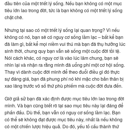
đầu tiên của một triết lý sống. Nếu bạn không có một mục
tiêu lớn lao trong đời, tức là bạn không có một triết lý sống
chặt chẽ.
Nhưng tại sao có một triết lý sống lại quan trọng? Vì nếu
không có nó, bạn sẽ có nguy cơ sống lầm lạc – bất kể bạn
đã làm gì, bất kể mọi niềm vui thú mà bạn đã thụ hưởng lúc
sinh thời, chung quy bạn vẫn sẽ sống một cuộc đời tồi tệ.
Nói cách khác, có nguy cơ là vào lúc lâm chung, bạn sẽ
nhìn lại và nhận ra rằng mình đã uổng phí một cơ hội sống.
Thay vì dành cuộc đời mình để theo đuổi điều gì đó thực
sự đáng giá, bạn đã phung phí nó khi mặc cho bản thân bị
xao lãng trước vô số thứ phù phiếm mà cuộc đời đưa đến.
Giờ giả sử bạn đã xác định được mục tiêu lớn lao trong đời
mình. Và bạn cũng biết rõ tại sao mục tiêu này lại đáng để
phấn đấu. Dù thế, bạn vẫn có nguy cơ sống lầm lạc. Bạn
có thể sẽ không đạt được mục tiêu này, nhất là nếu không
có một chiến lược hiệu quả. Do đó, yếu tố cấu thành thứ