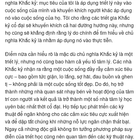
nghĩa Khắc kỷ: mục tiêu của tôi là áp dụng triết lý này vào
cuộc sống của mình và khuyến khích người khác áp dụng
nó vào cuộc sống của họ. Tôi cho rằng các triết gia Khắc
kỷ cổ đại sẽ khuyến khích cả hai đường hướng này, nhưng
họ cũng sẽ khẳng định rằng lý do chính để tìm hiểu về chủ
nghĩa Khắc kỷ là nhằm áp dụng nó vào thực tiễn.
Điểm nữa cần hiểu rõ là mặc dù chủ nghĩa Khắc kỷ là một
triết lý, nhưng nó cũng bao hàm cả yếu tố tâm lý. Các nhà
Khắc kỷ nhận ra rằng một cuộc sống đầy rẫy cảm xúc tiêu
cực – bao gồm tức giận, lo lắng, sợ hãi, đau buồn và ghen
tị – không phải là một cuộc sống tốt đẹp. Do đó, họ trở
thành những nhà quan sát nhạy bén về hoạt động của tâm
trí con người và kết quả là trở thành một số nhà tâm lý học
uyên bác nhất thời cổ đại. Họ tiếp tục phát triển các kỹ
thuật để ngăn không cho các cảm xúc tiêu cực xuất hiện
và để dập tắt chúng khi những nỗ lực ngăn chặn thất bại.
Ngay cả những độc giả không tin tưởng phương pháp suy
diễn của triết học cũng nên quan tâm đến các kỹ thuật này.