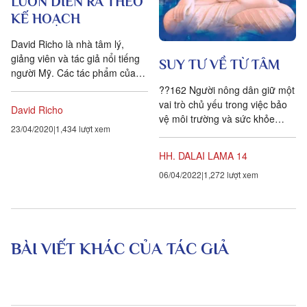
LUÔN DIỄN RA THEO
KẾ HOẠCH
David Richo là nhà tâm lý,
giảng viên và tác giả nổi tiếng
SUY TƯ VỀ TỪ TÂM
người Mỹ. Các tác phẩm của
ông bao gồm: Everyday
??162 Người nông dân giữ một
Commitments, How to be an
vai trò chủ yếu trong việc bảo
David Richo
adult in...
vệ môi trường và sức khỏe
23/04/2020
1,434 lượt xem
công cộng, thế nhưng cũng có
thể khiến cho những thứ...
HH. DALAI LAMA 14
06/04/2022
1,272 lượt xem
BÀI VIẾT KHÁC CỦA TÁC GIẢ