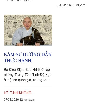
08/08/2026
3 lượt xem
NĂM SỰ HƯỚNG DẪN
THỰC HÀNH
Ba Điều Kiện: Sau khi thiết lập
những Trung Tâm Tịnh Độ Học
ở một số quốc gia, chúng ta đặt
ra năm sự hướng dẫn cho các
hành giả Tịnh...
HT. TỊNH KHÔNG
07/08/2026
22 lượt xem