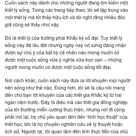
Cuốn sách này dành cho những người đang tìm kiếm một
triết lý sống. Trong các trang tiếp theo, tôi sẽ tập trung vào
một triết lý mà tôi thấy hữu ích và tôi nghĩ rằng nhiều độc
giả cũng sẽ thấy như vậy.
Đó là triết lý của trường phái Khắc kỷ cổ đại. Tuy triết lý
sống này đã lâu đời nhưng ngày nay nó xứng dáng nhận
được sự chú ý của bất kỳ cá nhân nào mong muốn có
được một cuộc sống vừa ý nghĩa vừa trọn vẹn – những
người mong muốn có được một cuộc sống tốt đẹp.
Nói cách khác, cuốn sách này đưa ra lời khuyên mọi người
nên sống như thế nào. Đúng hơn, tôi sẽ là cầu nối mang
đến cho bạn lời khuyên của các triết gia Khắc kỷ từ hai
ngàn năm trước. Đây là điều mà các triết gia đồng nghiệp
của tôi thường miễn cưỡng thực hiện, nhưng nói đi cũng
phải nói lại, họ chủ yếu quan tâm đến “tính học thuật” của
triết học; tức là họ chuyên nghiên cứu về lý thuyết hoặc
lịch sử. Ngược lại, tôi quan tâm đến tính thực tiễn của chủ