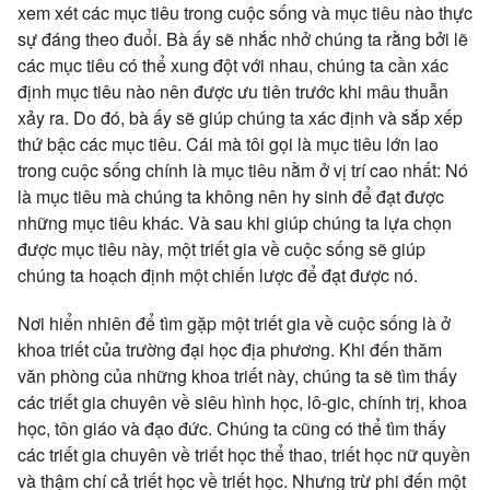
xem xét các mục tiêu trong cuộc sống và mục tiêu nào thực
sự đáng theo đuổi. Bà ấy sẽ nhắc nhở chúng ta rằng bởi lẽ
các mục tiêu có thể xung đột với nhau, chúng ta cần xác
định mục tiêu nào nên được ưu tiên trước khi mâu thuẫn
xảy ra. Do đó, bà ấy sẽ giúp chúng ta xác định và sắp xếp
thứ bậc các mục tiêu. Cái mà tôi gọi là mục tiêu lớn lao
trong cuộc sống chính là mục tiêu nằm ở vị trí cao nhất: Nó
là mục tiêu mà chúng ta không nên hy sinh để đạt được
những mục tiêu khác. Và sau khi giúp chúng ta lựa chọn
được mục tiêu này, một triết gia về cuộc sống sẽ giúp
chúng ta hoạch định một chiến lược để đạt được nó.
Nơi hiển nhiên để tìm gặp một triết gia về cuộc sống là ở
khoa triết của trường đại học địa phương. Khi đến thăm
văn phòng của những khoa triết này, chúng ta sẽ tìm thấy
các triết gia chuyên về siêu hình học, lô-gic, chính trị, khoa
học, tôn giáo và đạo đức. Chúng ta cũng có thể tìm thấy
các triết gia chuyên về triết học thể thao, triết học nữ quyền
và thậm chí cả triết học về triết học. Nhưng trừ phi đến một