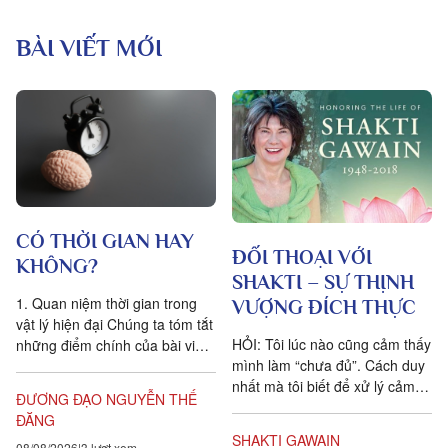
BÀI VIẾT MỚI
CÓ THỜI GIAN HAY
ĐỐI THOẠI VỚI
KHÔNG?
SHAKTI – SỰ THỊNH
1. Quan niệm thời gian trong
VƯỢNG ĐÍCH THỰC
vật lý hiện đại Chúng ta tóm tắt
HỎI: Tôi lúc nào cũng cảm thấy
những điểm chính của bài viết
mình làm “chưa đủ”. Cách duy
Is time an illusion? của Giáo sư
nhất mà tôi biết để xử lý cảm
Triết học Craig...
ĐƯƠNG ĐẠO NGUYỄN THẾ
xúc dai dẳng này là khẳng định
ĐĂNG
ngược lại....
SHAKTI GAWAIN
08/08/2026
3 lượt xem