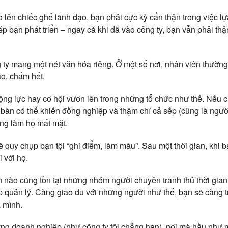
 lên chiếc ghế lãnh đạo, bạn phải cực kỳ cẩn thận trong việc 
p bạn phát triển – ngay cả khi đã vào công ty, bạn vẫn phải thậ
 ty mang một nét văn hóa riêng. Ở một số nơi, nhân viên thường 
o, chấm hết.
ộng lực hay cơ hội vươn lên trong những tổ chức như thế. Nếu 
 bàn có thể khiến đồng nghiệp và thậm chí cả sếp (cũng là người
ang làm họ mất mặt.
ẽ quy chụp bạn tội “ghi điểm, làm màu”. Sau một thời gian, khi
 với họ.
n nào cũng tồn tại những nhóm người chuyên tranh thủ thời gian 
ấp quản lý. Càng giao du với những người như thế, bạn sẽ càng t
 mình.
ng doanh nghiệp (như công ty tôi chẳng hạn), nơi mà hầu như