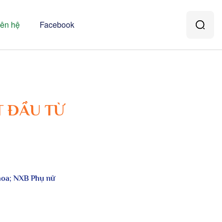
iên hệ
Facebook
T ĐẦU TỪ
hoa
; NXB
Phụ nữ