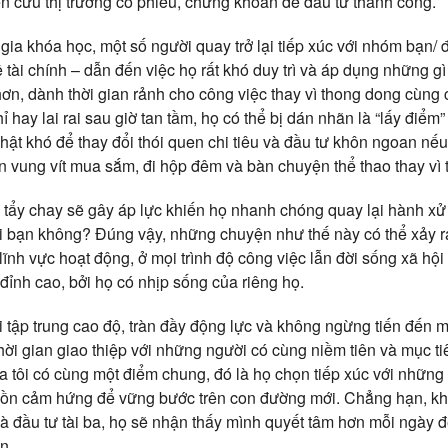
ên cứu thị trường cổ phiếu, chứng khoán để đầu tư thành công.
gia khóa học, một số người quay trở lại tiếp xúc với nhóm bạn/
 tài chính – dẫn đến việc họ rất khó duy trì và áp dụng những g
ơn, dành thời gian rảnh cho công việc thay vì thong dong cùng
ỉ hay lai rai sau giờ tan tầm, họ có thể bị dán nhãn là “lấy điểm
hật khó để thay đổi thói quen chi tiêu và đầu tư khôn ngoan nếu
vung vít mua sắm, đi hộp đêm và bàn chuyện thể thao thay vì t
ị tẩy chay sẽ gây áp lực khiến họ nhanh chóng quay lại hành xử
 bạn không? Đúng vậy, những chuyện như thế này có thể xảy ra 
c lĩnh vực hoạt động, ở mọi trình độ công việc lẫn đời sống xã hộ
đỉnh cao, bởi họ có nhịp sống của riêng họ.
tập trung cao độ, tràn đầy động lực và không ngừng tiến đến mụ
thời gian giao thiệp với những người có cùng niềm tiên và mục ti
a tôi có cùng một điểm chung, đó là họ chọn tiếp xúc với những
uồn cảm hứng để vững bước trên con đường mới. Chẳng hạn, kh
 đầu tư tài ba, họ sẽ nhận thấy mình quyết tâm hơn mỗi ngày để 
n.