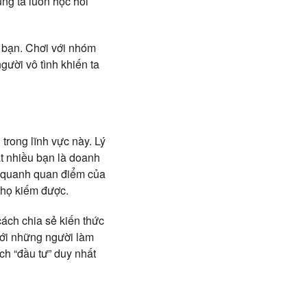
ng ta luôn học hỏi
m bạn. Chơi với nhóm
gười vô tình khiến ta
trong lĩnh vực này. Lý
ất nhiều bạn là doanh
ay quanh quan điểm của
 họ kiếm được.
cách chia sẻ kiến thức
với những người làm
ch “đầu tư” duy nhất