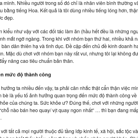
a mình. Nhiều người trong số đó chỉ là nhân viên bình thường v
au bằng tiếng Hoa. Kết quả là tôi dùng nhiều tiếng lóng hơn, thậ
ợc đẹp.
 kiểu như vậy với các đối tác làm ăn (hầu hết đều là những ngư
 ánh mắt ngỡ ngàng. Trong khi với nhóm bạn thứ hai, nhiều khả
 bàn dân thiên hạ và tình dục. Đề cập đến chủ đề kinh doanh ha
ìn. Mặc dù chơi với nhóm bạn này rất vui, nhưng tôi lại không đ
ẩy nâng cao tiêu chuẩn bản thân.
ến mức độ thành công
hưởng ta nhiều đến vậy, ta phải cân nhắc thật cẩn thận việc mìn
bè là yếu tố ảnh hưởng quan trọng đến mức độ thành công về t
khỏe của chúng ta. Sức khỏe ư? Đúng thế, chơi với những ngườ
 “chỗ nào bán heo quay/ vịt quay ngon nhất” … thì bạn đang m
.
 với tất cả mọi người thuộc đủ tầng lớp kinh tế, xã hội, sắc tộc v