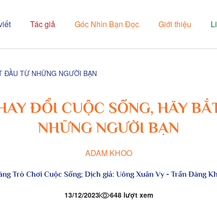
viết
Tác giả
Góc Nhìn Bạn Đọc
Giới thiệu
L
T ĐẦU TỪ NHỮNG NGƯỜI BẠN
AY ĐỔI CUỘC SỐNG, HÃY BẮ
NHỮNG NGƯỜI BẠN
ADAM KHOO
ăng Trò Chơi Cuộc Sống
; Dịch giả:
Uông Xuân Vy - Trần Đăng K
13/12/2023
648 lượt xem