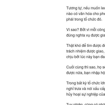
Tương tự, nếu muốn leo
nào có văn hóa cho phé
phái trong tổ chức đó.
Vì sao? Bởi vì mỗi công
đúng nghĩa vụ được gia
Thật khó để tìm được đ
trách nhiệm được giao,
chịu bởi lúc này bạn đ
Cuối cùng thì sao, họ s
được nữa, bạn nhập hội
Trong bất kỳ tổ chức lớ
nghỉ trưa và nói xấu c
hủy hoại sự nghiệp của
Tuy nhiên, cũng có nhữ