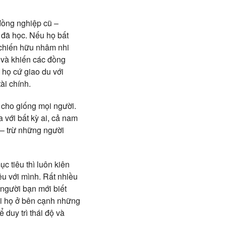
 đồng nghiệp cũ –
ì đã học. Nếu họ bất
 chiến hữu nhâm nhi
” và khiến các đồng
 họ cứ giao du với
ài chính.
 cho giống mọi người.
với bất kỳ ai, cả nam
i – trừ những người
c tiêu thì luôn kiên
êu với mình. Rất nhiều
 người bạn mới biết
i họ ở bên cạnh những
duy trì thái độ và