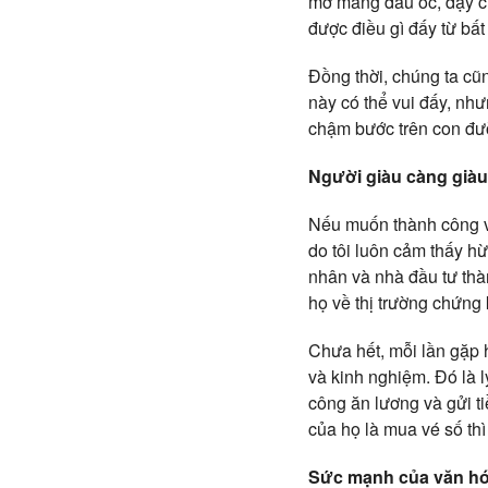
mở mang đầu óc, dạy ch
được điều gì đấy từ bất 
Đồng thời, chúng ta cũ
này có thể vui đấy, nh
chậm bước trên con đư
Người giàu càng giàu
Nếu muốn thành công về 
do tôi luôn cảm thấy hừ
nhân và nhà đầu tư thà
họ về thị trường chứn
Chưa hết, mỗi lần gặp h
và kinh nghiệm. Đó là 
công ăn lương và gửi ti
của họ là mua vé số th
Sức mạnh của văn hó