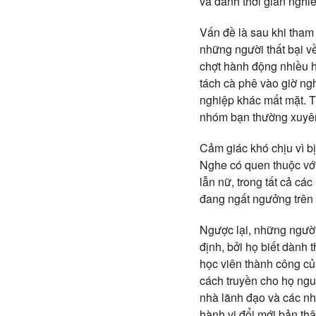
và dành thời gian nghi
Vấn đề là sau khi tham 
những người thất bại về
chợt hành động nhiều h
tách cà phê vào giờ ngh
nghiệp khác mất mặt. T
nhóm bạn thường xuyên 
Cảm giác khó chịu vì b
Nghe có quen thuộc với
lẫn nữ, trong tất cả cá
đang ngất ngưởng trên 
Ngược lại, những người 
định, bởi họ biết dành 
học viên thành công củ
cách truyền cho họ ng
nhà lãnh đạo và các nhà
hành vi đổi mới bản thâ