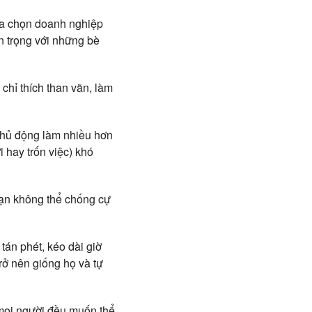
lựa chọn doanh nghiệp
n trọng với những bè
chỉ thích than vãn, làm
chủ động làm nhiều hơn
 hay trốn việc) khó
 bạn không thể chống cự
tán phét, kéo dài giờ
rở nên giống họ và tự
 mọi người đều muốn thể