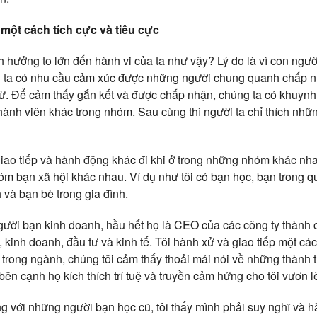
một cách tích cực và tiêu cực
h hưởng to lớn đến hành vi của ta như vậy? Lý do là vì con ngư
 ta có nhu cầu cảm xúc được những người chung quanh chấp n
 từ. Để cảm thấy gắn kết và được chấp nhận, chúng ta có khuy
thành viên khác trong nhóm. Sau cùng thì người ta chỉ thích nhữ
iao tiếp và hành động khác đi khi ở trong những nhóm khác nh
óm bạn xã hội khác nhau. Ví dụ như tôi có bạn học, bạn trong 
 và bạn bè trong gia đình.
gười bạn kinh doanh, hầu hết họ là CEO của các công ty thành c
, kinh doanh, đầu tư và kinh tế. Tôi hành xử và giao tiếp một c
” trong ngành, chúng tôi cảm thấy thoải mái nói về những thành 
 bên cạnh họ kích thích trí tuệ và truyền cảm hứng cho tôi vươn l
ùng với những người bạn học cũ, tôi thấy mình phải suy nghĩ và 