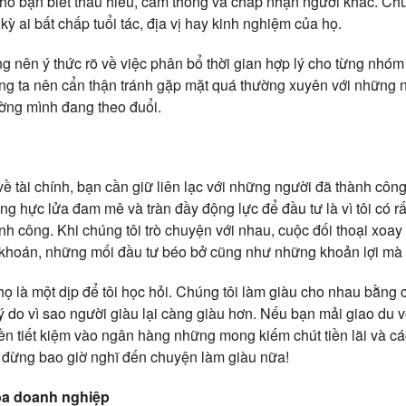
o bạn biết thấu hiểu, cảm thông và chấp nhận người khác. Chú
kỳ ai bất chấp tuổi tác, địa vị hay kinh nghiệm của họ.
ng nên ý thức rõ về việc phân bổ thời gian hợp lý cho từng nhó
ưng ta nên cẩn thận tránh gặp mặt quá thường xuyên với những n
ờng mình đang theo đuổi.
tài chính, bạn cần giữ liên lạc với những người đã thành công 
ng hực lửa đam mê và tràn đầy động lực để đầu tư là vì tôi có r
nh công. Khi chúng tôi trò chuyện với nhau, cuộc đối thoại xo
g khoán, những mối đầu tư béo bở cũng như những khoản lợi mà
ọ là một dịp để tôi học hỏi. Chúng tôi làm giàu cho nhau bằng 
lý do vì sao người giàu lại càng giàu hơn. Nếu bạn mải giao du 
ền tiết kiệm vào ngân hàng những mong kiếm chút tiền lãi và cá
ì đừng bao giờ nghĩ đến chuyện làm giàu nữa!
a doanh nghiệp