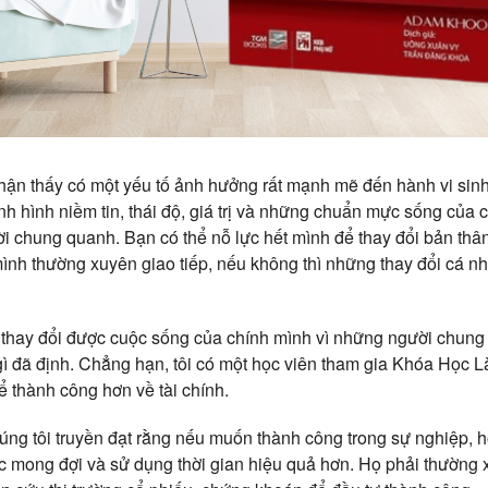
 nhận thấy có một yếu tố ảnh hưởng rất mạnh mẽ đến hành vi si
nh hình niềm tin, thái độ, giá trị và những chuẩn mực sống của 
i chung quanh. Bạn có thể nỗ lực hết mình để thay đổi bản thân
ình thường xuyên giao tiếp, nếu không thì những thay đổi cá n
thay đổi được cuộc sống của chính mình vì những người chung 
gì đã định. Chẳng hạn, tôi có một học viên tham gia Khóa Học L
 thành công hơn về tài chính.
úng tôi truyền đạt rằng nếu muốn thành công trong sự nghiệp, 
 mong đợi và sử dụng thời gian hiệu quả hơn. Họ phải thường x