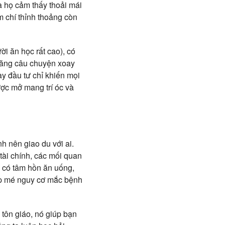
à họ cảm thấy thoải mái
m chí thỉnh thoảng còn
ời ăn học rất cao), có
 năng câu chuyện xoay
y đầu tư chỉ khiến mọi
ược mở mang trí óc và
h nên giao du với ai.
ài chính, các mối quan
i có tâm hồn ăn uống,
ấp mé nguy cơ mắc bệnh
à tôn giáo, nó giúp bạn