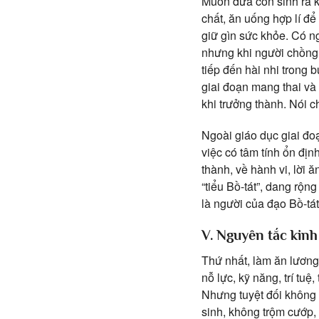
Muốn đứa con sinh ra k
chất, ăn uống hợp lí để
giữ gìn sức khỏe. Có n
nhưng khi người chồng 
tiếp đến hài nhi trong 
giai đoạn mang thai và 
khi trưởng thành. Nói 
Ngoài giáo dục giai đoạ
việc có tâm tính ổn địn
thành, về hành vi, lời 
“tiểu Bồ-tát”, dang rộn
là người của đạo Bồ-tá
V. Nguyên tắc kinh
Thứ nhất, làm ăn lương
nỗ lực, kỹ năng, trí tu
Nhưng tuyệt đối không n
sinh, không trộm cướp,