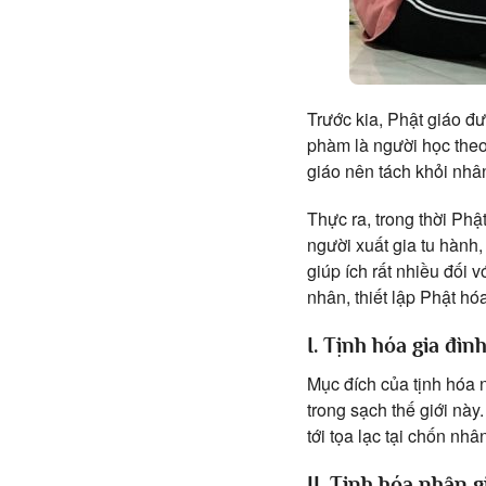
Trước kia, Phật giáo đư
phàm là người học theo
giáo nên tách khỏi nhâ
Thực ra, trong thời Phậ
người xuất gia tu hành,
giúp ích rất nhiều đối 
nhân, thiết lập Phật hóa
I. Tịnh hóa gia đì
Mục đích của tịnh hóa n
trong sạch thế giới này
tới tọa lạc tại chốn nhâ
II. Tịnh hóa nhân g