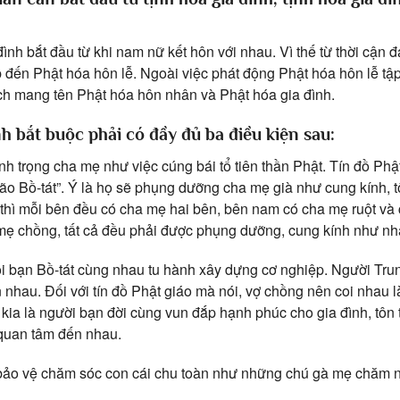
ình bắt đầu từ khi nam nữ kết hôn với nhau. Vì thế từ thời cận 
 đến Phật hóa hôn lễ. Ngoài việc phát động Phật hóa hôn lễ tậ
h mang tên Phật hóa hôn nhân và Phật hóa gia đình.
ình bắt buộc phải có đầy đủ ba điều kiện sau:
nh trọng cha mẹ như việc cúng bái tổ tiên thần Phật. Tín đồ Ph
lão Bồ-tát”. Ý là họ sẽ phụng dưỡng cha mẹ già như cung kính, t
 thì mỗi bên đều có cha mẹ hai bên, bên nam có cha mẹ ruột và 
mẹ chồng, tất cả đều phải được phụng dưỡng, cung kính như nh
ôi bạn Bồ-tát cùng nhau tu hành xây dựng cơ nghiệp. Người Tr
 nhau. Đối với tín đồ Phật giáo mà nói, vợ chồng nên coi nhau 
 kia là người bạn đời cùng vun đắp hạnh phúc cho gia đình, tôn 
 quan tâm đến nhau.
bảo vệ chăm sóc con cái chu toàn như những chú gà mẹ chăm 