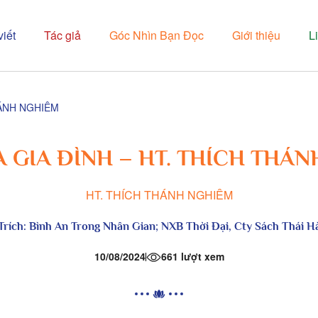
viết
Tác giả
Góc Nhìn Bạn Đọc
Giới thiệu
L
HÁNH NGHIÊM
 GIA ĐÌNH – HT. THÍCH THÁ
HT. THÍCH THÁNH NGHIÊM
Trích:
Bình An Trong Nhân Gian
; NXB Thời Đại, Cty Sách Thái H
10/08/2024
661 lượt xem