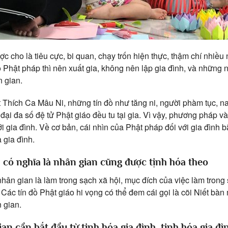
ợc cho là tiêu cực, bi quan, chạy trốn hiện thực, thậm chí nhiều
 Phật pháp thì nên xuất gia, không nên lập gia đình, và những 
n gian.
t Thích Ca Mâu Ni, những tín đồ như tăng ni, người phàm tục, na
 đại đa số đệ tử Phật giáo đều tu tại gia. Vì vậy, phương pháp 
với gia đình. Về cơ bản, cái nhìn của Phật pháp đối với gia đình b
 gia đình.
nh có nghĩa là nhân gian cũng được tịnh hóa theo
hân gian là làm trong sạch xã hội, mục đích của việc làm trong 
. Các tín đồ Phật giáo hi vọng có thể đem cái gọi là cõi Niết b
n gian.
ian cần bắt đầu từ tịnh hóa gia đình, tịnh hóa gia đì