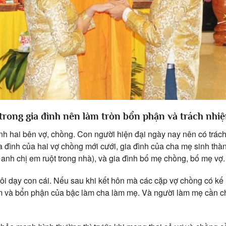
 trong gia đình nên làm tròn bổn phận và trách nh
đình hai bên vợ, chồng. Con người hiện đại ngày nay nên có trá
ia đình của hai vợ chồng mới cưới, gia đình của cha mẹ sinh th
 anh chị em ruột trong nhà), và gia đình bố mẹ chồng, bố mẹ vợ.
uôi dạy con cái. Nếu sau khi kết hôn mà các cặp vợ chồng có kế
ệm và bổn phận của bậc làm cha làm mẹ. Và người làm mẹ cần ch