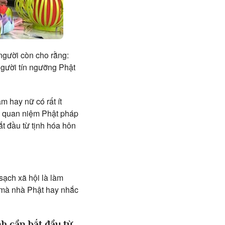
 người còn cho rằng:
người tín ngưỡng Phật
m hay nữ có rất ít
và quan niệm Phật pháp
ắt đầu từ tịnh hóa hôn
sạch xã hội là làm
àn mà nhà Phật hay nhắc
nh cần bắt đầu từ