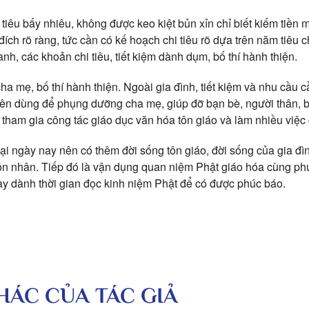
tiêu bấy nhiêu, không được keo kiệt bủn xỉn chỉ biết kiếm tiền m
ích rõ ràng, tức cần có kế hoạch chi tiêu rõ dựa trên năm tiêu c
anh, các khoản chi tiêu, tiết kiệm dành dụm, bố thí hành thiện.
 mẹ, bố thí hành thiện. Ngoài gia đình, tiết kiệm và nhu cầu cầ
 nên dùng để phụng dưỡng cha mẹ, giúp đỡ bạn bè, người thân, b
, tham gia công tác giáo dục văn hóa tôn giáo và làm nhiều việc
đại ngày nay nên có thêm đời sống tôn giáo, đời sống của gia đ
ôn nhân. Tiếp đó là vận dụng quan niệm Phật giáo hóa cùng ph
y dành thời gian đọc kinh niệm Phật để có được phúc báo.
KHÁC CỦA TÁC GIẢ