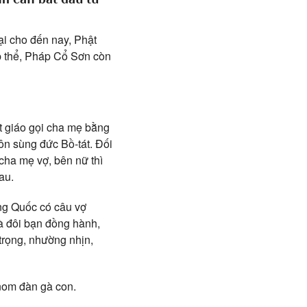
đại cho đến nay, Phật
p thể, Pháp Cổ Sơn còn
ật giáo gọi cha mẹ bằng
ôn sùng đức Bồ-tát. Đối
cha mẹ vợ, bên nữ thì
au.
ung Quốc có câu vợ
là đôi bạn đồng hành,
trọng, nhường nhịn,
nom đàn gà con.