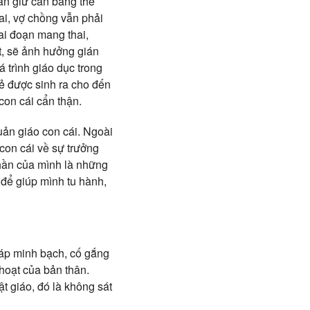
ần giữ cân bằng thể
hai, vợ chồng vẫn phải
ai đoạn mang thai,
t, sẽ ảnh hưởng gián
 trình giáo dục trong
rẻ được sinh ra cho đến
con cái cẩn thận.
uản giáo con cái. Ngoài
 con cái về sự trưởng
 thần của mình là những
 để giúp mình tu hành,
háp minh bạch, cố gắng
 hoạt của bản thân.
t giáo, đó là không sát