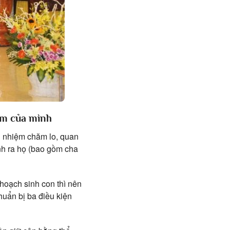
iệm của mình
ch nhiệm chăm lo, quan
ành ra họ (bao gồm cha
 hoạch sinh con thì nên
uẩn bị ba điều kiện