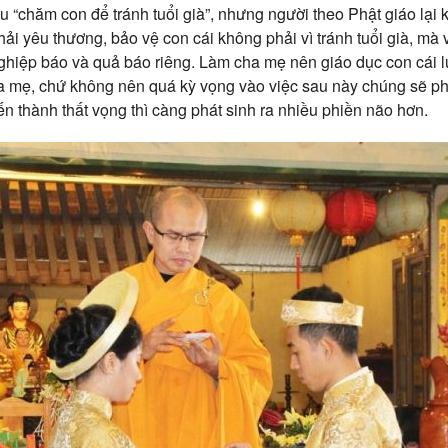
 “chăm con để tránh tuổi già”, nhưng người theo Phật giáo lại
ải yêu thương, bảo vệ con cái không phải vì tránh tuổi già, mà 
ghiệp báo và quả báo riêng. Làm cha mẹ nên giáo dục con cái l
ha mẹ, chứ không nên quá kỳ vọng vào việc sau này chúng sẽ 
ến thành thất vọng thì càng phát sinh ra nhiều phiền não hơn.