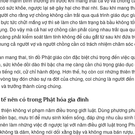
hỏe mạnh bình thường thì trước khi mang thai cả vợ và chồng c
 có sức khỏe, ngược lại sẽ gây hại cho thai nhi. Sau khi mang t
gười cho rằng vợ chồng không cần trải qua quá trình giáo dục gi
bực tức chửi mắng vợ thì sẽ làm cho tâm trạng bà bầu không tố
bụng. Do vậy mà cả hai vợ chồng cần phải cùng nhau trải qua quá
càng phải kiểm soát tâm tính không để cáu gắt từ sau khi đứa t
chung cả người vợ và người chồng cần có trách nhiệm chăm sóc 
n mang thai, tín đồ Phật giáo còn đặc biệt chú trọng đến việc q
h, sức khỏe dồi dào thì bậc cha mẹ càng cần chú trọng giáo dục
ăn tiếng nói, cử chỉ hành động. Hơn thế, họ còn coi những thiên
g vòng tay đón chào sự ra đời của chúng, coi chúng là người đến
t và trưởng thành cùng chúng.
 tế nên có trong Phật hóa gia đình
 thiện không vi phạm năm điều trong giới luật. Dùng phương p
ệ, tiền bạc, mưu trí để mưu sinh kiếm sống, đáp ứng nhu cầu sinh
ên làm những việc đi ngược lại với năm điều giới luật trong Phậ
 không tà dâm, không nói dối xằng bậy và không mua bán rượu.