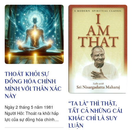
THOÁT KHỎI SỰ
ĐỒNG HÓA CHÍNH
MÌNH VỚI THÂN XÁC
NÀY
“TA LÀ” THÌ THẬT,
Ngày 2 tháng 5 năm 1981
TẤT CẢ NHỮNG CÁI
Người Hỏi: Thoát ra khỏi hấp
KHÁC CHỈ LÀ SUY
lực của sự đồng hóa chính
LUẬN
mình với thân xác này quả thật
là khó. Maharaj: Ông phải...