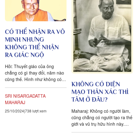
CÓ THỂ NHẬN RA VÔ
MINH NHƯNG
KHÔNG THỂ NHẬN
RA GIÁC NGỘ
Hỏi: Thuyết giáo của ông
chẳng có gì thay đổi, năm nào
cũng thế. Hình như không có
KHÔNG CÓ DIỆN
tiến triển nào trong những gì
MẠO THÂN XÁC THÌ
ông nói với chúng tôi.
SRI NISARGADATTA
Maharaj:...
TÂM Ở ĐÂU?
MAHARAJ
Maharaj: Không có người làm,
25/10/2024
738 lượt xem
cũng chẳng có người tạo ra thế
giới và vũ trụ hữu hình này.
Không có người thọ hưởng tất
cả đều tự xảy ra....