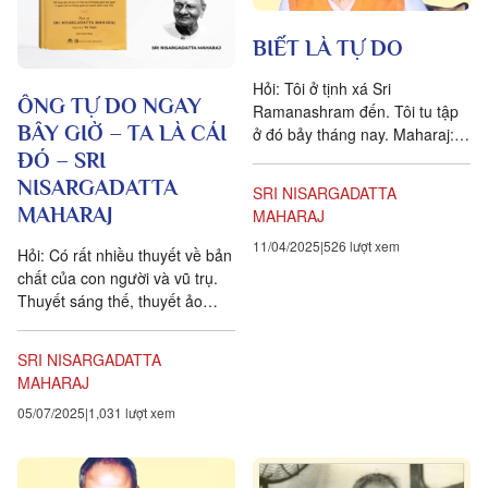
BIẾT LÀ TỰ DO
Hỏi: Tôi ở tịnh xá Sri
ÔNG TỰ DO NGAY
Ramanashram đến. Tôi tu tập
BÂY GIỜ – TA LÀ CÁI
ở đó bảy tháng nay. Maharaj:
Lúc ở tịnh xá, ông đã thực
ĐÓ – SRI
hành những gì? H: Tôi cố...
NISARGADATTA
SRI NISARGADATTA
MAHARAJ
MAHARAJ
11/04/2025
526 lượt xem
Hỏi: Có rất nhiều thuyết về bản
chất của con người và vũ trụ.
Thuyết sáng thế, thuyết ảo
ảnh, thuyết mộng huyễn. Trong
các thuyết đó, thuyết nào
SRI NISARGADATTA
đúng?...
MAHARAJ
05/07/2025
1,031 lượt xem