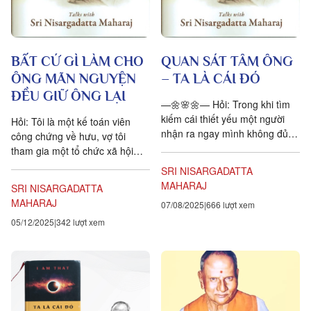
BẤT CỨ GÌ LÀM CHO
QUAN SÁT TÂM ÔNG
ÔNG MÃN NGUYỆN
– TA LÀ CÁI ĐÓ
ĐỀU GIỮ ÔNG LẠI
—🌼🌸🌼— Hỏi: Trong khi tìm
kiếm cái thiết yếu một người
Hỏi: Tôi là một kế toán viên
nhận ra ngay mình không đủ
công chứng về hưu, vợ tôi
khả năng, và thấy cần phải có
tham gia một tổ chức xã hội
người hướng dẫn hay một
dành cho các phụ nữ nghèo.
SRI NISARGADATTA
đạo...
Chúng tôi ghé đây...
MAHARAJ
SRI NISARGADATTA
MAHARAJ
07/08/2025
666 lượt xem
05/12/2025
342 lượt xem