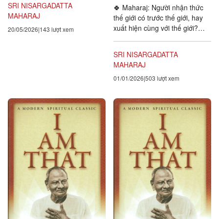
SRI NISARGADATTA
🍀 Maharaj: Người nhận thức
MAHARAJ
thế giới có trước thế giới, hay
xuất hiện cùng với thế giới?
20/05/2026
143 lượt xem
Hỏi: Thật là một câu hỏi lạ
lùng! Vì sao ông lại...
SRI NISARGADATTA
MAHARAJ
01/01/2026
503 lượt xem