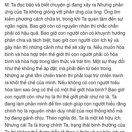
M: Ta đọc báo và biết chuyện gì đang xảy ra Nhưng phản
ứng của Ta không giống với phản ứng của ông. Ông tìm
kiếm phương cách chữa trị, trong khi Ta quan tâm đến sự
ngăn ngừa. Bao giờ còn có nguyên nhân thì chắc chắn
phải có hậu quả. Bao giờ con người còn có khuynh hướng
phân chia và tách biệt, bao giờ con người còn ích kỷ và
gây hấn thì những cảnh như thế sẽ xảy ra. Nếu muốn hòa
bình và hòa hợp trên thế giới thì con người phải có hòa
bình và hòa hợp trong tâm thức và trái tim. Một sự thay đổi
như thế không thể áp đặt, mà phải đến từ bên trong.
Những ai ghê tởm chiến tranh thì phải loại trừ chiến tranh
ra khỏi thể chế của mình. Nếu không có con người hiếu
hòa làm sao ông có thể có một thế giới hòa bình? Bao giờ
con người còn như họ là thì thế giới phải như nó là. Ta
đang làm phần mình để tìm cách giúp con người hiểu rằng
chính họ là nguyên nhân duy nhất của mọi thống khổ mà
họ đang gánh chịu. Theo nghĩa đó, Ta là một kẻ hữu ích.
Nhưng cái Ta là trong chính Ta, trạng thái bình thường của
Ta thì không thể được diễn tả theo ý thức và sự hữu ích có