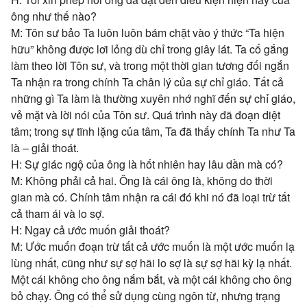
ông như thế nào?
M: Tôn sư bảo Ta luôn luôn bám chặt vào ý thức “Ta hiện
hữu” không được lơi lỏng dù chỉ trong giây lát. Ta cố gắng
làm theo lời Tôn sư, và trong một thời gian tương đối ngắn
Ta nhận ra trong chính Ta chân lý của sự chỉ giáo. Tất cả
những gì Ta làm là thường xuyên nhớ nghĩ đến sự chỉ giáo,
vẻ mặt và lời nói của Tôn sư. Quá trình này đã đoạn diệt
tâm; trong sự tĩnh lặng của tâm, Ta đã thấy chính Ta như Ta
là – giải thoát.
H: Sự giác ngộ của ông là hốt nhiên hay lâu dần mà có?
M: Không phải cả hai. Ông là cái ông là, không do thời
gian mà có. Chính tâm nhận ra cái đó khi nó đã loại trừ tất
cả tham ái và lo sợ.
H: Ngay cả ước muốn giải thoát?
M: Ước muốn đoạn trừ tất cả ước muốn là một ước muốn lạ
lùng nhất, cũng như sự sợ hãi lo sợ là sự sợ hãi kỳ lạ nhất.
Một cái không cho ông nắm bắt, và một cái không cho ông
bỏ chạy. Ông có thể sử dụng cùng ngôn từ, nhưng trạng