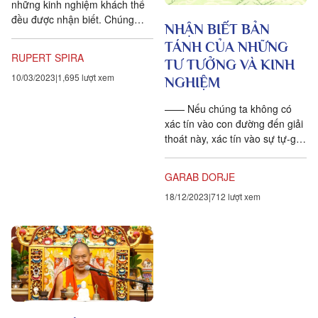
những kinh nghiệm khách thể
đều được nhận biết. Chúng
NHẬN BIẾT BẢN
ta nhận biết được những kinh
TÁNH CỦA NHỮNG
nghiệm của mình. Không thể
RUPERT SPIRA
TƯ TƯỞNG VÀ KINH
nào có một kinh nghiệm mà
10/03/2023
1,695 lượt xem
không có sự biết hay nhận
NGHIỆM
biết được.Ý nghĩ hiện thời,...
—— Nếu chúng ta không có
xác tín vào con đường đến giải
thoát này, xác tín vào sự tự-giải
thoát của những tư tưởng lan
man ngay khi chúng...
GARAB DORJE
18/12/2023
712 lượt xem