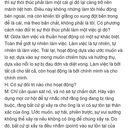
thì sự thôi thúc phải làm một cái gì đó lại càng trở nên
mãnh liệt hơn. Điều này không những làm tôi hiếu động
bên ngoài, mà còn khiến tôi giằng co xung đột bên trong
để là cái, mà theo bản chất, không phải là tôi. Có phương
cách nào đối trị sự thôi thúc phải làm một việc gì đó?
M: Giữa làm việc và thuần hoạt động có một sự khác biệt.
Toàn thể giới tự nhiên làm việc. Làm việc là tự nhiên, tự
nhiên là làm việc. Trái lại, hoạt động dựa vào ước muốn và
lo sợ, dựa vào sự mong muốn chiếm hữu và hưởng thụ,
dựa vào nỗi lo sợ bị đau đớn và diệt vong. Làm việc là bởi
tất cả cho tất cả, còn hoạt động là bởi chính mình và cho
chính mình.
H: Có sự đối trị nào cho hoạt động?
M: Chỉ cần quan sát nó, và nó sẽ tự chấm dứt. Hãy vận
dụng mọi cơ hội để tự nhắc nhớ rằng ông đang bị ràng
buộc, rằng bất cứ gì xảy ra cho ông là vì có sự tồn tại thân
xác của ông. Ước muốn, sợ hãi, phiền trược, sự vui sướng
không thể xảy ra nếu không có ông để chúng xảy ra. Do
đó, bất cứ gì xảy ra đều nhắm (point) vào sự tồn tại của