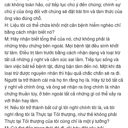
cái không toàn hảo, cứ tiếp tục chú ý đến chúng; chính sự
chú ý của ông đối với chúng sẽ đặt trái tim và tâm thức của
ông vào đúng chỗ.
H: Liệu tôi có thể chữa khỏi một căn bệnh hiểm nghèo chỉ
bằng cách nhận biết nó?
M: Hãy nhận biết tổng thể của nó, chứ không phải là
những triệu chứng bên ngoài. Mọi bệnh tật đều sinh khởi
từ tâm. Điều trị tâm trước bằng cách nhận dạng và loại trừ
tất cả những ý nghĩ và cảm xúc sai lầm. Tiếp tục sống và
làm việc bất kể bệnh tật, đừng bận tâm đến nó. Một khi đã
loại trừ được nguyên nhân thì hậu quả chắc chắn sẽ ra đi.
Người ta trở thành cái mà họ tin rằng họ là. Hãy từ bỏ tất cả
ý nghĩ về chính ông, và ông sẽ nhận ra ông chính là nhân
chứng thuần túy, ở bên ngoài tất cả những gì có thể xảy ra
với thân hay tâm.
H: Nếu tôi trở thành bất cứ gì tôi nghĩ chính tôi là, và tôi
nghĩ rằng tôi là Thực tại Tối thượng, như thế không phải
Thực tại Tối thượng của tôi cũng chỉ là một ý tưởng?
M: Cứ đạt đến trạng thái đó đi, rồi hãy đặt câu hỏi.