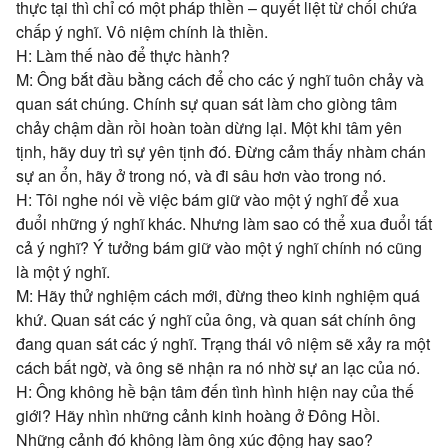
thực tại thì chỉ có một pháp thiền – quyết liệt từ chối chứa
chấp ý nghĩ. Vô niệm chính là thiền.
H: Làm thế nào để thực hành?
M: Ông bắt đầu bằng cách để cho các ý nghĩ tuôn chảy và
quan sát chúng. Chính sự quan sát làm cho giòng tâm
chảy chậm dần rồi hoàn toàn dừng lại. Một khi tâm yên
tịnh, hãy duy trì sự yên tịnh đó. Đừng cảm thấy nhàm chán
sự an ổn, hãy ở trong nó, và đi sâu hơn vào trong nó.
H: Tôi nghe nói về việc bám giữ vào một ý nghĩ để xua
đuổi những ý nghĩ khác. Nhưng làm sao có thể xua đuổi tất
cả ý nghĩ? Ý tưởng bám giữ vào một ý nghĩ chính nó cũng
là một ý nghĩ.
M: Hãy thử nghiệm cách mới, đừng theo kinh nghiệm quá
khứ. Quan sát các ý nghĩ của ông, và quan sát chính ông
đang quan sát các ý nghĩ. Trạng thái vô niệm sẽ xảy ra một
cách bất ngờ, và ông sẽ nhận ra nó nhờ sự an lạc của nó.
H: Ông không hề bận tâm đến tình hình hiện nay của thế
giới? Hãy nhìn những cảnh kinh hoàng ở Đông Hồi.
Những cảnh đó không làm ông xúc động hay sao?