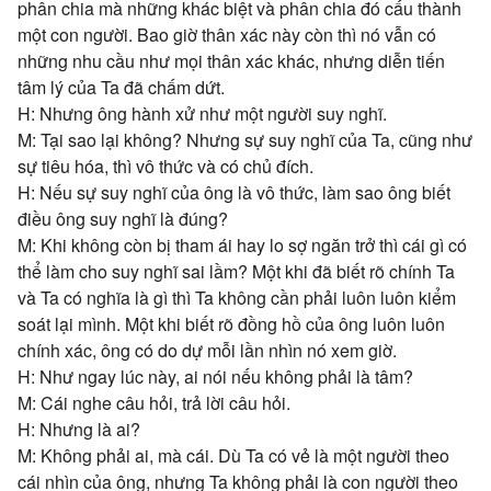
phân chia mà những khác biệt và phân chia đó cấu thành
một con người. Bao giờ thân xác này còn thì nó vẫn có
những nhu cầu như mọi thân xác khác, nhưng diễn tiến
tâm lý của Ta đã chấm dứt.
H: Nhưng ông hành xử như một người suy nghĩ.
M: Tại sao lại không? Nhưng sự suy nghĩ của Ta, cũng như
sự tiêu hóa, thì vô thức và có chủ đích.
H: Nếu sự suy nghĩ của ông là vô thức, làm sao ông biết
điều ông suy nghĩ là đúng?
M: Khi không còn bị tham ái hay lo sợ ngăn trở thì cái gì có
thể làm cho suy nghĩ sai lầm? Một khi đã biết rõ chính Ta
và Ta có nghĩa là gì thì Ta không cần phải luôn luôn kiểm
soát lại mình. Một khi biết rõ đồng hồ của ông luôn luôn
chính xác, ông có do dự mỗi lần nhìn nó xem giờ.
H: Như ngay lúc này, ai nói nếu không phải là tâm?
M: Cái nghe câu hỏi, trả lời câu hỏi.
H: Nhưng là ai?
M: Không phải ai, mà cái. Dù Ta có vẻ là một người theo
cái nhìn của ông, nhưng Ta không phải là con người theo