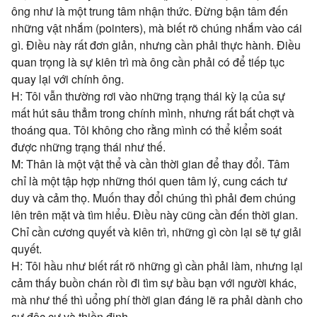
ông như là một trung tâm nhận thức. Đừng bận tâm đến
những vật nhắm (pointers), mà biết rõ chúng nhắm vào cái
gì. Điều này rất đơn giản, nhưng cần phải thực hành. Điều
quan trọng là sự kiên trì mà ông cần phải có để tiếp tục
quay lại với chính ông.
H: Tôi vẫn thường rơi vào những trạng thái kỳ lạ của sự
mất hút sâu thẳm trong chính mình, nhưng rất bất chợt và
thoáng qua. Tôi không cho rằng mình có thể kiểm soát
được những trạng thái như thế.
M: Thân là một vật thể và cần thời gian để thay đổi. Tâm
chỉ là một tập hợp những thói quen tâm lý, cung cách tư
duy và cảm thọ. Muốn thay đổi chúng thì phải đem chúng
lên trên mặt và tìm hiểu. Điều này cũng cần đến thời gian.
Chỉ cần cương quyết và kiên trì, những gì còn lại sẽ tự giải
quyết.
H: Tôi hầu như biết rất rõ những gì cần phải làm, nhưng lại
cảm thấy buồn chán rồi đi tìm sự bầu bạn với người khác,
mà như thế thì uổng phí thời gian đáng lẽ ra phải dành cho
sự độc cư và thiền định.