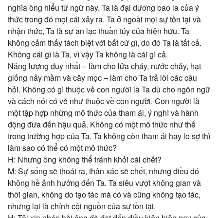
nghĩa ông hiểu từ ngữ này. Ta là đại dương bao la của ý
thức trong đó mọi cái xảy ra. Ta ở ngoài mọi sự tồn tại và
nhận thức, Ta là sự an lạc thuần túy của hiện hữu. Ta
không cảm thấy tách biệt với bất cứ gì, do đó Ta là tất cả.
Không cái gì là Ta, vì vậy Ta không là cái gì cả.
Năng lượng duy nhất – làm cho lửa cháy, nước chảy, hạt
giống nảy mầm và cây mọc – làm cho Ta trả lời các câu
hỏi. Không có gì thuộc về con người là Ta dù cho ngôn ngữ
và cách nói có vẻ như thuộc về con người. Con người là
một tập hợp những mô thức của tham ái, ý nghĩ và hành
động đưa đến hậu quả. Không có một mô thức như thế
trong trường hợp của Ta. Ta không còn tham ái hay lo sợ thì
làm sao có thể có một mô thức?
H: Nhưng ông không thể tránh khỏi cái chết?
M: Sự sống sẽ thoát ra, thân xác sẽ chết, nhưng điều đó
không hề ảnh hưởng đến Ta. Ta siêu vượt không gian và
thời gian, không do tạo tác mà có và cũng không tạo tác,
nhưng lại là chính cội nguồn của sự tồn tại.
H: Tôi xin phép hỏi ông đã đạt đến điều kiện hiện nay của