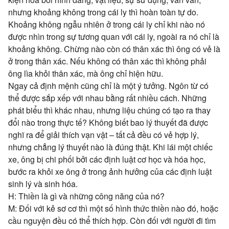
nhưng khoảng không trong cái ly thì hoàn toàn tự do.
Khoảng không ngẫu nhiên ở trong cái ly chỉ khi nào nó
được nhìn trong sự tương quan với cái ly, ngoài ra nó chỉ là
khoảng không. Chừng nào còn có thân xác thì ông có vẻ là
ở trong thân xác. Nếu không có thân xác thì không phải
ông lìa khỏi thân xác, mà ông chỉ hiện hữu.
Ngay cả định mệnh cũng chỉ là một ý tưởng. Ngôn từ có
thể được sắp xếp với nhau bằng rất nhiều cách. Những
phát biểu thì khác nhau, nhưng liệu chúng có tạo ra thay
đổi nào trong thực tế? Không biết bao lý thuyết đã được
nghĩ ra để giải thích vạn vật – tất cả đều có vẻ hợp lý,
nhưng chẳng lý thuyết nào là đúng thật. Khi lái một chiếc
xe, ông bị chi phối bởi các định luật cơ học và hóa học,
bước ra khỏi xe ông ở trong ảnh hưởng của các định luật
sinh lý và sinh hóa.
H: Thiền là gì và những công năng của nó?
M: Đối với kẻ sơ cơ thì một số hình thức thiền nào đó, hoặc
cầu nguyện đều có thể thích hợp. Còn đối với người đi tìm