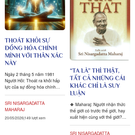
THOÁT KHỎI SỰ
ĐỒNG HÓA CHÍNH
MÌNH VỚI THÂN XÁC
NÀY
“TA LÀ” THÌ THẬT,
Ngày 2 tháng 5 năm 1981
TẤT CẢ NHỮNG CÁI
Người Hỏi: Thoát ra khỏi hấp
KHÁC CHỈ LÀ SUY
lực của sự đồng hóa chính
LUẬN
mình với thân xác này quả thật
là khó. Maharaj: Ông phải...
SRI NISARGADATTA
🍀 Maharaj: Người nhận thức
MAHARAJ
thế giới có trước thế giới, hay
xuất hiện cùng với thế giới?
20/05/2026
149 lượt xem
Hỏi: Thật là một câu hỏi lạ
lùng! Vì sao ông lại...
SRI NISARGADATTA