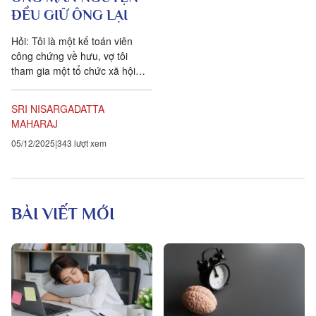
ĐỀU GIỮ ÔNG LẠI
Hỏi: Tôi là một kế toán viên
công chứng về hưu, vợ tôi
tham gia một tổ chức xã hội
dành cho các phụ nữ nghèo.
Chúng tôi ghé đây...
SRI NISARGADATTA
MAHARAJ
05/12/2025
343 lượt xem
BÀI VIẾT MỚI