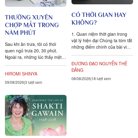
CÓ THỜI GIAN HAY
THƯỜNG XUYÊN
KHÔNG?
CHỢP MẮT TRONG
NĂM PHÚT
1. Quan niệm thời gian trong
vật lý hiện đại Chúng ta tóm tắt
Sau khi ăn trưa, tôi có thói
những điểm chính của bài viết
quen ngủ trưa 20, 30 phút.
Is time an illusion? của Giáo sư
Ngoài ra, những lúc thấy mệt
Triết học Craig...
mỏi, tôi cũng hay chợp mắt
ĐƯƠNG ĐẠO NGUYỄN THẾ
khoảng năm phút. Điều quan...
ĐĂNG
HIROMI SHINYA
08/08/2026
18 lượt xem
09/08/2026
3 lượt xem