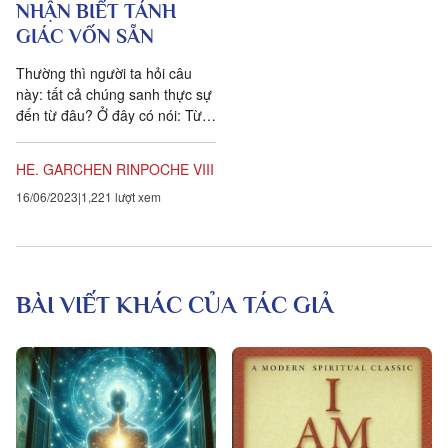
NHẬN BIẾT TÁNH
GIÁC VỐN SẴN
Thường thì người ta hỏi câu
này: tất cả chúng sanh thực sự
đến từ đâu? Ở đây có nói: Từ
ban sơ, các bạn, những chúng
sanh, đã bị...
HE. GARCHEN RINPOCHE VIII
16/06/2023
1,221 lượt xem
BÀI VIẾT KHÁC CỦA TÁC GIẢ