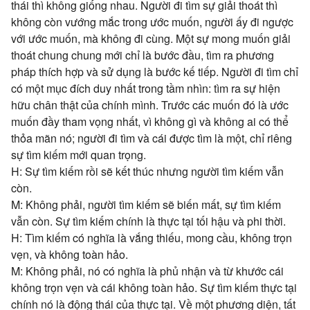
thái thì không giống nhau. Người đi tìm sự giải thoát thì
không còn vướng mắc trong ước muốn, người ấy đi ngược
với ước muốn, mà không đi cùng. Một sự mong muốn giải
thoát chung chung mới chỉ là bước đầu, tìm ra phương
pháp thích hợp và sử dụng là bước kế tiếp. Người đi tìm chỉ
có một mục đích duy nhất trong tầm nhìn: tìm ra sự hiện
hữu chân thật của chính mình. Trước các muốn đó là ước
muốn đầy tham vọng nhất, vì không gì và không ai có thể
thỏa mãn nó; người đi tìm và cái được tìm là một, chỉ riêng
sự tìm kiếm mới quan trọng.
H: Sự tìm kiếm rồi sẽ kết thúc nhưng người tìm kiếm vẫn
còn.
M: Không phải, người tìm kiếm sẽ biến mất, sự tìm kiếm
vẫn còn. Sự tìm kiếm chính là thực tại tối hậu và phi thời.
H: Tìm kiếm có nghĩa là vắng thiếu, mong cầu, không trọn
vẹn, và không toàn hảo.
M: Không phải, nó có nghĩa là phủ nhận và từ khước cái
không trọn vẹn và cái không toàn hảo. Sự tìm kiếm thực tại
chính nó là động thái của thực tại. Về một phương diện, tất