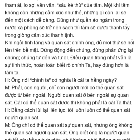
tham ái, lo sợ, vân vân, “sáu kẻ thù” của tâm. Một khi tâm
không còn những cảm xúc như thế, những gì còn lại sẽ
đến một cách dễ dàng. Cũng như quần áo ngâm trong
nước xà phòng sẽ trở nên sạch thì tâm sẽ được thanh tẩy
trong giòng cảm xúc thanh tịnh.
Khi ngồi tĩnh lặng và quan sát chính ông, đủ mọi thứ sẽ nổi
lên trên bề mặt. Đừng động đến chúng, đừng phản ứng lại
chúng; chúng tự đến và tự đi. Điều quan trọng nhất vẫn là
sự tỉnh thức, hoàn toàn biết rõ chính Ta, hay đúng hơn là
tâm ta.
H: Ông nói “chính ta” có nghĩa là cái ta hằng ngày?
M: Phải, con người, chỉ con người mới có thể quan sát
được từ bên ngoài. Người quan sát ở bên ngoài sự quan
sát. Cái có thể quan sát được thì không phải là cái Ta thật.
H: Bằng cách lùi lại liên tục, tôi luôn luôn có thể quan sát
người quan sát.
M: Ông chỉ có thể quan sát sự quan sát, nhưng ông không
thể quan sát người quan sát. Ông biết ông là người quan
sát tối hậu bằng trực giác, chứ không phải thông qua một