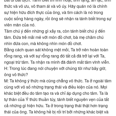
thức và vô ưu, vô tham ái và vô úy. Hãy quán nó là chính
sự hiện hữu đích thực của ông, và tìm cách là nó trong
cuộc sống hàng ngày, rồi ông sẽ nhận ra tánh biết trong sự
viên mãn của nó.
Tâm chú ý đến những gì xảy ra, còn tánh biết chú ý đến
tâm. Đứa trẻ mải mê với món đồ chơi, bà mẹ chăm chú
nhìn đứa con, mà không nhìn món đồ chơi.
Bằng cách quan sát không mệt mỏi, Ta trở nên hoàn toàn
rỗng rang, và với sự rỗng rang đó tất cả đã trở lại với Ta,
ngoại trừ tâm. Ta nhận ra mình đã đánh mất tâm vĩnh viễn.
H: Trong lúc đang nói chuyện với chúng tôi như bây giờ,
ông vô thức?
M: Ta không ý thức mà cũng chẳng vô thức. Ta ở ngoài tâm
cùng với vô số những trạng thái và điều kiện của nó. Mọi
khác biệt đều do tâm tạo ra và chỉ áp dụng cho tâm. Ta là
tự thân của Ý thức thuần túy, tánh biết nguyên vẹn của tất
cả những gì hiện hữu. Ta ở trong trạng thái thật hơn trạng
thái của ông. Ta không hề bị rối trí bởi những khác biệt và