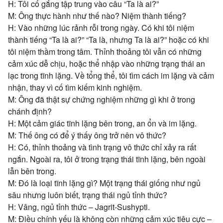
H: Tôi cố gắng tập trung vào câu “Ta là ai?”
M: Ông thực hành như thế nào? Niệm thành tiếng?
H: Vào những lúc rảnh rỗi trong ngày. Có khi tôi niệm
thành tiếng “Ta là ai?” “Ta là, nhưng Ta là ai?” hoặc có khi
tôi niệm thầm trong tâm. Thỉnh thoảng tôi vẫn có những
cảm xúc dễ chịu, hoặc thể nhập vào những trạng thái an
lạc trong tĩnh lặng. Về tổng thể, tôi tìm cách im lặng và cảm
nhận, thay vì cố tìm kiếm kinh nghiệm.
M: Ông đã thật sự chứng nghiệm những gì khi ở trong
chánh định?
H: Một cảm giác tĩnh lặng bên trong, an ổn và im lặng.
M: Thế ông có để ý thấy ông trở nên vô thức?
H: Có, thỉnh thoảng và tình trạng vô thức chỉ xảy ra rất
ngắn. Ngoài ra, tôi ở trong trạng thái tĩnh lặng, bên ngoài
lẫn bên trong.
M: Đó là loại tĩnh lặng gì? Một trạng thái giống như ngủ
sâu nhưng luôn biết, trạng thái ngủ tỉnh thức?
H: Vâng, ngủ tỉnh thức – Jagrit-Sushypti.
M: Điều chính yếu là không còn những cảm xúc tiêu cực –