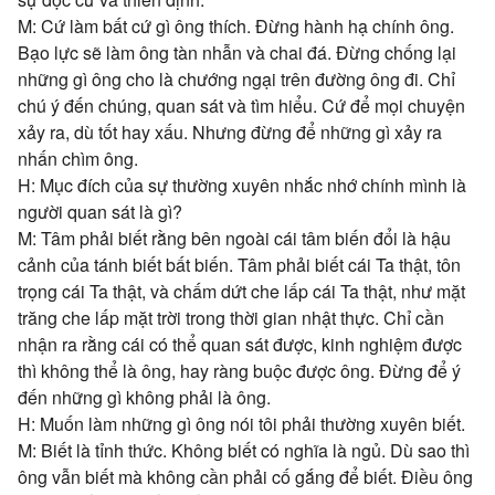
M: Cứ làm bất cứ gì ông thích. Đừng hành hạ chính ông.
Bạo lực sẽ làm ông tàn nhẫn và chai đá. Đừng chống lại
những gì ông cho là chướng ngại trên đường ông đi. Chỉ
chú ý đến chúng, quan sát và tìm hiểu. Cứ để mọi chuyện
xảy ra, dù tốt hay xấu. Nhưng đừng để những gì xảy ra
nhấn chìm ông.
H: Mục đích của sự thường xuyên nhắc nhớ chính mình là
người quan sát là gì?
M: Tâm phải biết rằng bên ngoài cái tâm biến đổi là hậu
cảnh của tánh biết bất biến. Tâm phải biết cái Ta thật, tôn
trọng cái Ta thật, và chấm dứt che lấp cái Ta thật, như mặt
trăng che lấp mặt trời trong thời gian nhật thực. Chỉ cần
nhận ra rằng cái có thể quan sát được, kinh nghiệm được
thì không thể là ông, hay ràng buộc được ông. Đừng để ý
đến những gì không phải là ông.
H: Muốn làm những gì ông nói tôi phải thường xuyên biết.
M: Biết là tỉnh thức. Không biết có nghĩa là ngủ. Dù sao thì
ông vẫn biết mà không cần phải cố gắng để biết. Điều ông