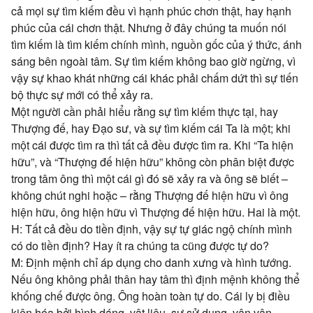
cả mọi sự tìm kiếm đều vì hạnh phúc chơn thật, hay hạnh
phúc của cái chơn thật. Nhưng ở đây chúng ta muốn nói
tìm kiếm là tìm kiếm chính mình, nguồn gốc của ý thức, ánh
sáng bên ngoài tâm. Sự tìm kiếm không bao giờ ngừng, vì
vậy sự khao khát những cái khác phải chấm dứt thì sự tiến
bộ thực sự mới có thể xảy ra.
Một người cần phải hiểu rằng sự tìm kiếm thực tại, hay
Thượng đế, hay Đạo sư, và sự tìm kiếm cái Ta là một; khi
một cái được tìm ra thì tất cả đều được tìm ra. Khi “Ta hiện
hữu”, và “Thượng đế hiện hữu” không còn phân biệt được
trong tâm ông thì một cái gì đó sẽ xảy ra và ông sẽ biết –
không chút nghi hoặc – rằng Thượng đế hiện hữu vì ông
hiện hữu, ông hiện hữu vì Thượng đế hiện hữu. Hai là một.
H: Tất cả đều do tiền định, vậy sự tự giác ngộ chính mình
có do tiền định? Hay ít ra chúng ta cũng được tự do?
M: Định mệnh chỉ áp dụng cho danh xưng và hình tướng.
Nếu ông không phải thân hay tâm thì định mệnh không thể
khống chế được ông. Ông hoàn toàn tự do. Cái ly bị điều
kiện hóa bởi hình dáng, vật liệu, sự sử dụng, vân vân,