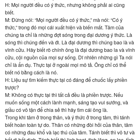
H: Mọi người đều có ý thức, nhưng không phải ai cũng
biết.
M: Đừng nói: “Mọi người đều có ý thức,” mà nói: “Có ý
thức,” trong đó mọi cái xuất hiện và biến mất. Tâm của
chúng ta chỉ là những đợt sóng trong đại dương ý thức. Là
sóng thì chúng đến và đi. Là đại dương thì chúng bao là và
vĩnh cửu. Hãy biết rõ chính ông là đại dương bao la và vĩnh
cửu, cội nguồn của mọi sự sống. Dĩ nhiên những gì Ta nói
chỉ là ẩn dụ. Thực tại ở ngoài mọi mô tả. Ông chỉ có thể
biết nó bằng cách là nó.
H: Liệu sự tìm kiếm thực tại có đáng để chuốc lấy phiền
trược?
M: Không có thực tại thì tất cả đều là phiền trược. Nếu
muốn sống một cách lành mạnh, sáng tạo vui sướng, và
giầu có vô tận để chia sẻ thì hãy tìm cái ông là.
Trong khi tâm ở trong thân, và ý thức ở trong tâm, thì tánh
biết hoàn toàn tự do. Thân có những đòi hỏi của thân, tâm
có những đau khổ và lạc thú của tâm. Tánh biết thì vô tư và
bất di bất dịch. Tánh biết thì linh hoạt, tĩnh lặng, an lạc, tỉnh