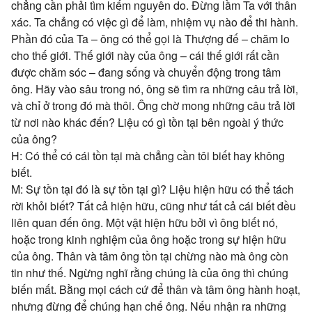
chẳng cần phải tìm kiếm nguyên do. Đừng lầm Ta với thân
xác. Ta chẳng có việc gì để làm, nhiệm vụ nào để thi hành.
Phần đó của Ta – ông có thể gọi là Thượng đế – chăm lo
cho thế giới. Thế giới này của ông – cái thế giới rất cần
được chăm sóc – đang sống và chuyển động trong tâm
ông. Hãy vào sâu trong nó, ông sẽ tìm ra những câu trả lời,
và chỉ ở trong đó mà thôi. Ông chờ mong những câu trả lời
từ nơi nào khác đến? Liệu có gì tồn tại bên ngoài ý thức
của ông?
H: Có thể có cái tồn tại mà chẳng cần tôi biết hay không
biết.
M: Sự tồn tại đó là sự tồn tại gì? Liệu hiện hữu có thể tách
rời khỏi biết? Tất cả hiện hữu, cũng như tất cả cái biết đều
liên quan đến ông. Một vật hiện hữu bởi vì ông biết nó,
hoặc trong kinh nghiệm của ông hoặc trong sự hiện hữu
của ông. Thân và tâm ông tồn tại chừng nào mà ông còn
tin như thế. Ngừng nghĩ rằng chúng là của ông thì chúng
biến mất. Bằng mọi cách cứ để thân và tâm ông hành hoạt,
nhưng đừng để chúng hạn chế ông. Nếu nhận ra những