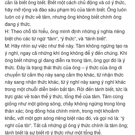
cần là biết ông biết. Biết một cách chủ động và có ý thức,
hãy mở rộng và đào sâu phạm trù của tánh biết. Ông luôn
luôn có ý thức về tâm, nhưng ông không biết chính ông
đang ý thức.
H: Theo chỗ tôi hiểu, ông minh định những ý nghĩa riêng
biệt cho các từ ngữ “tâm”, “ý thức”, và “tánh biết”.
M: Hãy nhìn sự việc như thế này. Tâm không ngừng tạo ra
ý nghĩ, ngay cả những khi ông không để ý đến chúng. Khi
ông biết những gì đang diễn ra trong tâm, ông gọi đó là ý
thức. Đây là trạng thái thức của ông – ý thức của ông di
chuyển từ cảm thọ này sang cảm thọ khác, từ nhận thức
này sang nhận thức khác, từ ý nghĩ này sang ý nghĩ khác
trong một chuỗi diễn biến bất tận. Rồi đến tánh biết, tức là
trực giác về toàn thể ý thức, tổng thể của tâm. Tâm cũng
giống như một giòng sông, chảy không ngừng trong lòng
thân xác; ông đồng hóa chính mình, trong một khoảnh
khắc, với một gợn sóng riêng biệt nào đó, và gọi nó là: “ý
nghĩ của tôi”. Tất cả những gì ông ý thức chính là tâm ông;
tánh biết là sự biết rõ ý thức như một tổng thể.