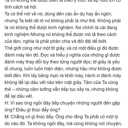
tính cách xã hội.
Ta có thể nói về nó, dùng đến các ẩn dụ hay ẩn ngôn,
nhưng Ta biết rất rõ nó không phải là như thế. Không phải
là nó không thể được kinh nghiệm. Nó chính là cái đang
kinh nghiệm Nhưng nó không thể được mô tả theo cách
của tâm, nghĩa là phải phân chia và đối đãi để biết.
Thế giới cũng như một tờ giấy, và có một điều gì đó được
đánh máy lên đó. Đọc và hiểu ý nghĩa của những gì được
đánh máy thay đổi tùy theo từng người đọc; tờ giấy là yếu
tố chung, luôn luôn hiện diện, nhưng hầu như không được
biết đến. Khi lấy băng mực ra khỏi máy, hành vi đánh máy
không để lại dấu vết nào trên mặt giấy. Tâm của Ta cũng
thế – những cảm tưởng vẫn tiếp tục xảy ra, nhưng không
để lại dấu vết.
H: Vì sao ông ngồi đây tiếp chuyện những người đến gặp
ông? Điều gì thúc đẩy ông?
M: Chẳng có gì thúc đẩy. Ông cho rằng Ta phải có một lý
do nào đó. Ta không ngồi đây, mà cũng không nói chuyện,