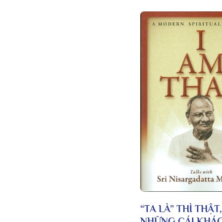
“TA LÀ” THÌ THẬT
NHỮNG CÁI KHÁC