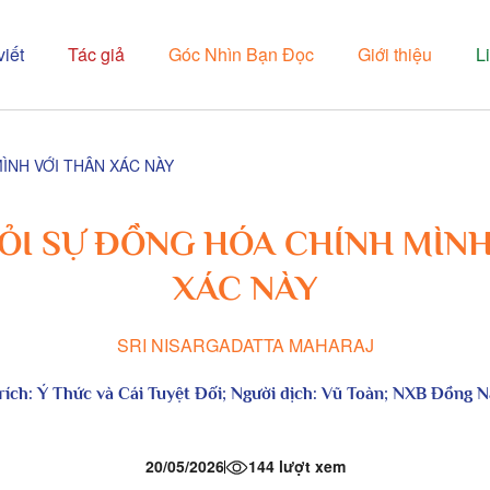
viết
Tác giả
Góc Nhìn Bạn Đọc
Giới thiệu
L
ÌNH VỚI THÂN XÁC NÀY
ỎI SỰ ĐỒNG HÓA CHÍNH MÌNH
XÁC NÀY
SRI NISARGADATTA MAHARAJ
rích: Ý Thức và Cái Tuyệt Đối; Người dịch: Vũ Toàn; NXB Đồng N
20/05/2026
144 lượt xem