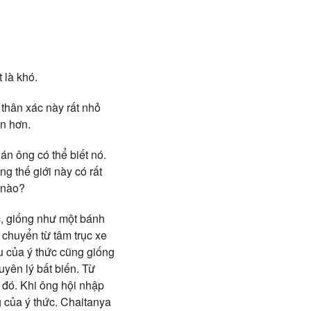
 là khó.
n thân xác này rất nhỏ
ớn hơn.
án ông có thể biết nó.
g thế giới này có rất
ế nào?
ục, giống như một bánh
 chuyển từ tâm trục xe
u của ý thức cũng giống
yên lý bất biến. Từ
m đó. Khi ông hội nhập
 của ý thức. Chaitanya