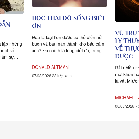
HỌC THÁI ĐỘ SỐNG BIẾT
DẪN
ƠN
VŨ TRỤ
Đâu là loại tiên dược có thể biến nỗi
LÝ THU
ết lập những
buồn và bất mãn thành kho báu cảm
VỀ THỰC
 một số
xúc? Đó chính là lòng biết ơn, trong
ĐƯỢC
 năm sự
tiếng Anh là gratitude, bắt...
iả Tịnh...
DONALD ALTMAN
Rất nhiều n
mọi khoa họ
07/08/2026
28 lượt xem
là vật lý lư
vạn vật ít t
với chúng t
MICHAEL T
khoa học đa
06/08/2026
7,
bằng chứng 
tồn tại tro
kết nối. Kh
của sự sống
mà là mối li