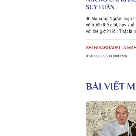
SUY LUẬN
🍀 Maharaj: Người nhận th
có trước thế giới, hay xuấ
với thế giới? Hỏi: Thật là 
lạ lùng! Vì sao ông lại...
SRI NISARGADATTA MA
01/01/2026
503 lượt xem
BÀI VIẾT M