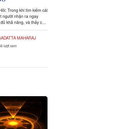
i: Trong khi tìm kiếm cái
ột người nhận ra ngay
đủ khả năng, và thấy cần
ời hướng dẫn hay một
GADATTA MAHARAJ
6 lượt xem