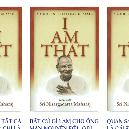
, TẤT CẢ
BẤT CỨ GÌ LÀM CHO ÔNG
QUAN S
 CHỈ LÀ
MÃN NGUYỆN ĐỀU GIỮ
LÀ CÁI 