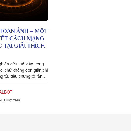
 TOÀN ẢNH – MỘT
YẾT CÁCH MẠNG
 TẠI GIẢI THÍCH
ghiên cứu mới đây trong
c, chứ không đơn giản chỉ
ợng tử, đều chứng tỏ rằng
ính cá thể hơn rất nhiều so
a tưởng. Một câu chuyện
ALBOT
ng xuất hiện cung cấp
281 lượt xem
cho thấy toàn bộ vật chất
ng một mạng nhằng nhịt các
ía cạnh quan trọng nhất
 không còn là vật nữa,
ên hệ giữa các vật.