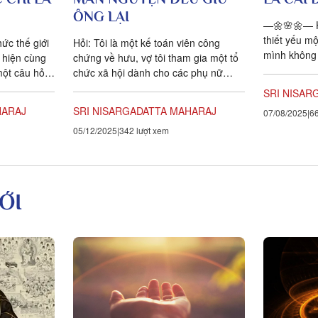
ÔNG LẠI
—🌼🌸🌼— Hỏ
thiết yếu m
ức thế giới
Hỏi: Tôi là một kế toán viên công
mình không 
t hiện cùng
chứng về hưu, vợ tôi tham gia một tổ
phải có ngư
một câu hỏi
chức xã hội dành cho các phụ nữ
đạo...
nghèo. Chúng tôi ghé đây...
SRI NISAR
HARAJ
SRI NISARGADATTA MAHARAJ
07/08/2025
66
05/12/2025
342 lượt xem
ỚI