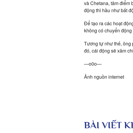
và Chetana, tâm điểm b
động thì hầu như bất đ
Để tạo ra các hoạt động
không có chuyển động t
Tương tự như thế, ông p
đó, cái động sẽ xâm ch
—o0o—
Ảnh nguồn internet
BÀI VIẾT 