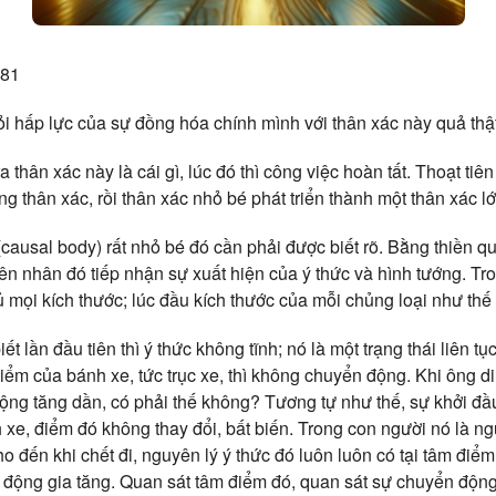
981
i hấp lực của sự đồng hóa chính mình với thân xác này quả thật
 thân xác này là cái gì, lúc đó thì công việc hoàn tất. Thoạt tiê
ong thân xác, rồi thân xác nhỏ bé phát triển thành một thân xác l
ausal body) rất nhỏ bé đó cần phải được biết rõ. Bằng thiền qu
n nhân đó tiếp nhận sự xuất hiện của ý thức và hình tướng. Tron
ủ mọi kích thước; lúc đầu kích thước của mỗi chủng loại như th
ết lần đầu tiên thì ý thức không tĩnh; nó là một trạng thái liên t
ểm của bánh xe, tức trục xe, thì không chuyển động. Khi ông di
 động tăng dần, có phải thế không? Tương tự như thế, sự khởi đầ
xe, điểm đó không thay đổi, bất biến. Trong con người nó là ngu
o đến khi chết đi, nguyên lý ý thức đó luôn luôn có tại tâm điể
n động gia tăng. Quan sát tâm điểm đó, quan sát sự chuyển động