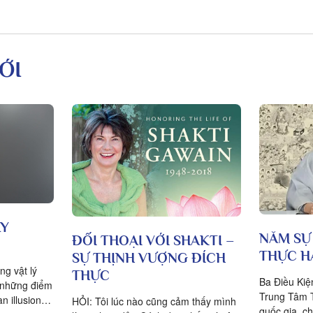
ỚI
AY
NĂM SỰ
ĐỐI THOẠI VỚI SHAKTI –
THỰC H
SỰ THỊNH VƯỢNG ĐÍCH
ng vật lý
THỰC
Ba Điều Kiện
t những điểm
Trung Tâm 
an illusion?
HỎI: Tôi lúc nào cũng cảm thấy mình
quốc gia, c