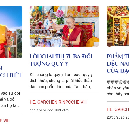
LỜI KHAI THỊ 71: BA ĐỐI
PHẨM T
TƯỢNG QUY Y
ĐỀU NẰ
M
CỦA ĐẠ
Khi chúng ta quy y Tam bảo, quy y
CH BIỆT
đích thực, chúng ta phải hiểu thấu
🍃🍃🍃🌼🍃
đáo các phẩm tánh của Tam bảo,
nhẫn và yêu
Phật, Pháp và Tăng. Mặc dù chư...
vào sự đối
cho thấy bạn
hể và đối
vào Chân Lý
HE. GARCHEN RINPOCHE VIII
hân họ tách
HE. GARCH
14/04/2026
293 lượt xem
c bên
23/03/2026
28
 VIII