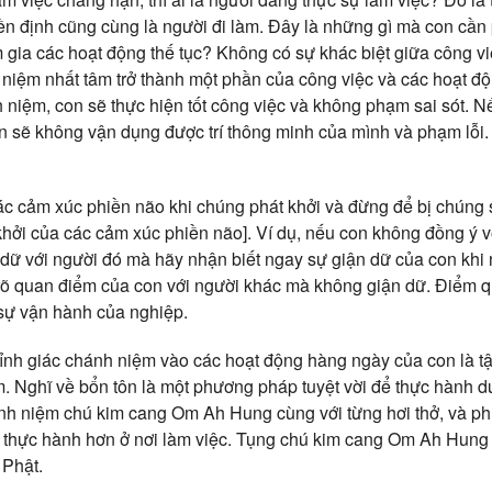
ền định cũng cùng là người đi làm. Đây là những gì mà con cần 
m gia các hoạt động thế tục? Không có sự khác biệt giữa công v
niệm nhất tâm trở thành một phần của công việc và các hoạt đ
h niệm, con sẽ thực hiện tốt công việc và không phạm sai sót. 
on sẽ không vận dụng được trí thông minh của mình và phạm lỗi.
c cảm xúc phiền não khi chúng phát khởi và đừng để bị chúng 
khởi của các cảm xúc phiền não]. Ví dụ, nếu con không đồng ý vớ
 dữ với người đó mà hãy nhận biết ngay sự giận dữ của con khi 
i rõ quan điểm của con với người khác mà không giận dữ. Điểm q
sự vận hành của nghiệp.
ỉnh giác chánh niệm vào các hoạt động hàng ngày của con là tậ
m. Nghĩ về bổn tôn là một phương pháp tuyệt vời để thực hành d
ành niệm chú kim cang Om Ah Hung cùng với từng hơi thở, và p
thực hành hơn ở nơi làm việc. Tụng chú kim cang Om Ah Hung 
 Phật.