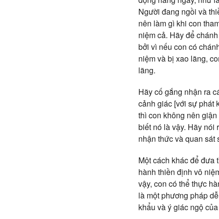
Người đang ngồi và thi
nên làm gì khi con tha
niệm cả. Hãy để chánh 
bởi vì nếu con có chán
niệm và bị xao lãng, c
lãng.
Hãy cố gắng nhận ra cá
cảnh giác [với sự phát 
thì con không nên giận
biết nó là vậy. Hãy nó
nhận thức và quan sát 
Một cách khác để đưa t
hành thiền định vô niệ
vậy, con có thể thực h
là một phương pháp dễ 
khẩu và ý giác ngộ của