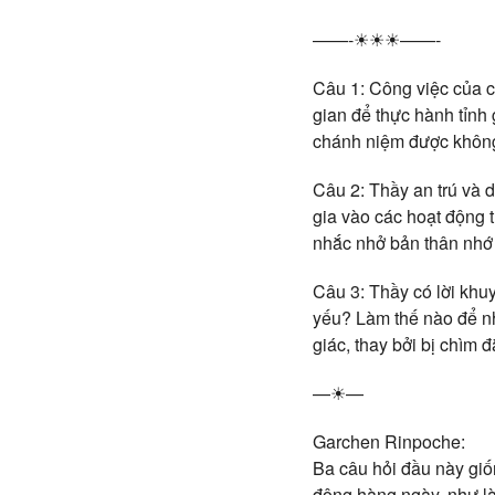
——-☀☀☀——-
Câu 1: Công việc của co
gian để thực hành tỉnh 
chánh niệm được khôn
Câu 2: Thầy an trú và d
gia vào các hoạt động 
nhắc nhở bản thân nhớ n
Câu 3: Thầy có lời kh
yếu? Làm thế nào để nh
giác, thay bởi bị chìm 
—☀—
Garchen Rinpoche:
Ba câu hỏi đầu này giố
động hàng ngày, như là