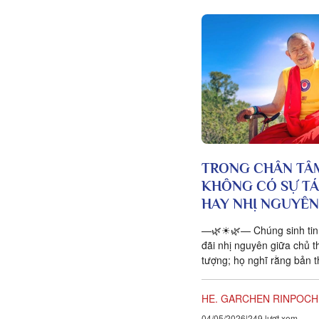
TRONG CHÂN TÂ
KHÔNG CÓ SỰ TÁ
HAY NHỊ NGUYÊN
—🌿☀🌿— Chúng sinh tin 
đãi nhị nguyên giữa chủ t
tượng; họ nghĩ rằng bản t
biệt với những người khá
ngoài...
HE. GARCHEN RINPOCHE
04/05/2026
249 lượt xem