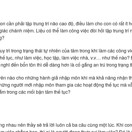
n cần phải tập trung trí não cao độ, điều làm cho con có rất ít 
giác chánh niệm. Liệu có thể làm công việc đòi hỏi tập trung trí
g?
uy trì trong trạng thái tự nhiên của tâm trong khi làm các công 
thế tục, như làm việc, học tập, làm việc nhà, v.v… như thế nào?
ghĩ đến bổn tôn thì dễ dàng hơn là cố gắng an trú trong trạng t
uyên nào cho những hành giả nhập môn khi mà khả năng nhận t
ững người mới nhập môn tham gia các hoạt động thế tục mà vẫn
đắm trong các mối bận tâm thế tục?
ng nhau nên thầy sẽ trả lời luôn cả ba câu cùng một lúc. Khi co
m việc chẳng hạn, thì ai là người đang thực sự làm việc? Đó là 