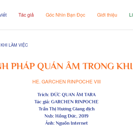
viết
Tác giả
Góc Nhìn Bạn Đọc
Giới thiệu
L
KHI LÀM VIỆC
H PHÁP QUÁN ÂM TRONG KHI
HE. GARCHEN RINPOCHE VIII
Trích: ĐỨC QUAN ÂM TARA
Tác giả: GARCHEN RINPOCHE
Trần Thị Hương Giang dịch
Nxb: Hồng Đức, 2019
Ảnh: Nguồn Internet