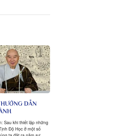
 HƯỚNG DẪN
ÀNH
: Sau khi thiết lập những
Tịnh Độ Học ở một số
húng ta đặt ra năm sự