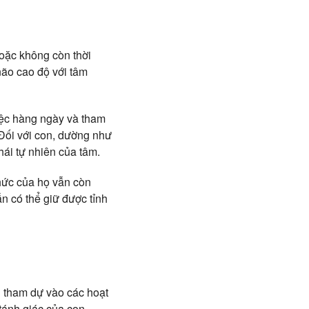
hoặc không còn thời
 não cao độ với tâm
việc hàng ngày và tham
 Đối với con, dường như
hái tự nhiên của tâm.
hức của họ vẫn còn
 có thể giữ được tỉnh
n tham dự vào các hoạt
tánh giác của con.