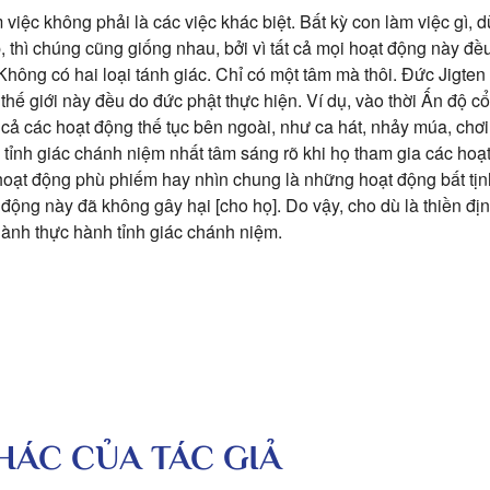
iệc không phải là các việc khác biệt. Bất kỳ con làm việc gì, d
, thì chúng cũng giống nhau, bởi vì tất cả mọi hoạt động này đề
Không có hai loại tánh giác. Chỉ có một tâm mà thôi. Đức Jigten
thế giới này đều do đức phật thực hiện. Ví dụ, vào thời Ấn độ cổ 
 cả các hoạt động thế tục bên ngoài, như ca hát, nhảy múa, chơi
ỉnh giác chánh niệm nhất tâm sáng rõ khi họ tham gia các hoạt
oạt động phù phiếm hay nhìn chung là những hoạt động bất tịn
động này đã không gây hại [cho họ]. Do vậy, cho dù là thiền định
thành thực hành tỉnh giác chánh niệm.
KHÁC CỦA TÁC GIẢ