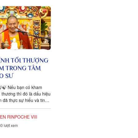
ÍNH TỐI THƯỢNG
M TRONG TÂM
O SƯ
🍃🍃 Nếu bạn có kham
 thương thì đó là dấu hiệu
 đã thực sự hiểu và tin
 Tương Đối là sự...
EN RINPOCHE VIII
0 lượt xem