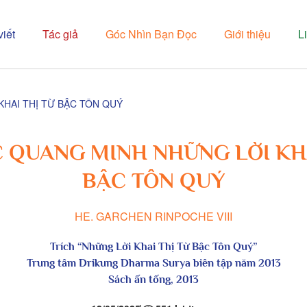
viết
Tác giả
Góc Nhìn Bạn Đọc
Giới thiệu
L
KHAI THỊ TỪ BẬC TÔN QUÝ
C QUANG MINH NHỮNG LỜI KHA
BẬC TÔN QUÝ
HE. GARCHEN RINPOCHE VIII
Trích “Những Lời Khai Thị Từ Bậc Tôn Quý”
Trung tâm Drikung Dharma Surya biên tập năm 2013
Sách ấn tống, 2013