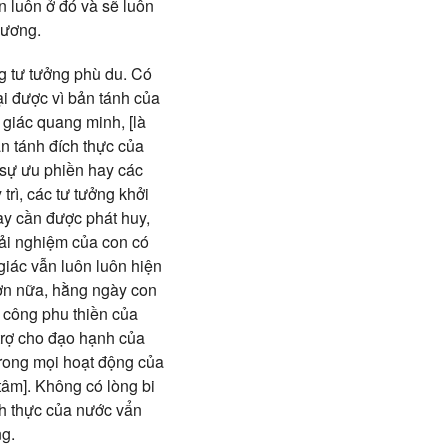
n luôn ở đó và sẽ luôn
gương.
g tư tưởng phù du. Có
i được vì bản tánh của
ệ giác quang minh, [là
ản tánh đích thực của
, sự ưu phiền hay các
trì, các tư tưởng khởi
ày cần được phát huy,
rải nghiệm của con có
giác vẫn luôn luôn hiện
Hơn nữa, hằng ngày con
 công phu thiền của
trợ cho đạo hạnh của
trong mọi hoạt động của
tâm]. Không có lòng bi
ch thực của nước vẩn
ng.