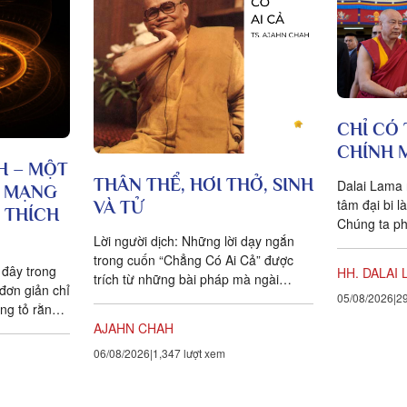
CHỈ CÓ 
CHÍNH 
H – MỘT
THÂN THỂ, HƠI THỞ, SINH
Dalai Lama 
H MẠNG
tâm đại bi l
VÀ TỬ
I THÍCH
Chúng ta ph
Lời người dịch: Những lời dạy ngắn
nghĩ và hàn
trong cuốn “Chẳng Có Ai Cả” được
 đây trong
HH. DALAI 
trích từ những bài pháp mà ngài
đơn giản chỉ
Ajahn Chah đã dạy cho các Phật tử,
05/08/2026
29
ứng tỏ rằng
nhất...
AJAHN CHAH
rất nhiều so
câu chuyện
06/08/2026
1,347 lượt xem
cung cấp
 bộ vật chất
ằng nhịt các