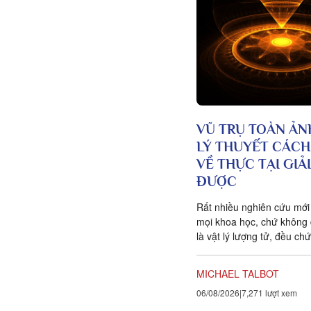
VŨ TRỤ TOÀN ẢN
LÝ THUYẾT CÁC
VỀ THỰC TẠI GIẢ
ĐƯỢC
Rất nhiều nghiên cứu mới
mọi khoa học, chứ không 
là vật lý lượng tử, đều ch
vạn vật ít tính cá thể hơn 
với chúng ta tưởng. Một 
MICHAEL TALBOT
khoa học đang xuất hiện 
06/08/2026
7,271 lượt xem
bằng chứng cho thấy toàn
tồn tại trong một mạng nh