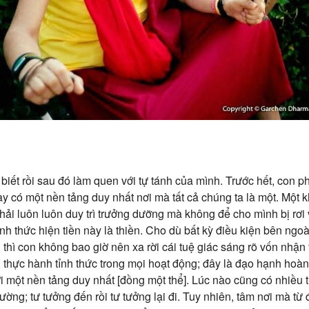
biết rồi sau đó làm quen với tự tánh của mình. Trước hết, con p
 có một nền tảng duy nhất nơi mà tất cả chúng ta là một. Một k
hải luôn luôn duy trì trưởng dưỡng mà không để cho mình bị rơi
nh thức hiện tiền này là thiền. Cho dù bất kỳ điều kiện bên ngoài
thì con không bao giờ nên xa rời cái tuệ giác sáng rõ vốn nhậ
 thực hành tỉnh thức trong mọi hoạt động; đây là đạo hạnh hoàn h
i một nền tảng duy nhất [đồng một thể]. Lúc nào cũng có nhiều t
ường; tư tưởng đến rồi tư tưởng lại đi. Tuy nhiên, tâm nơi mà từ 