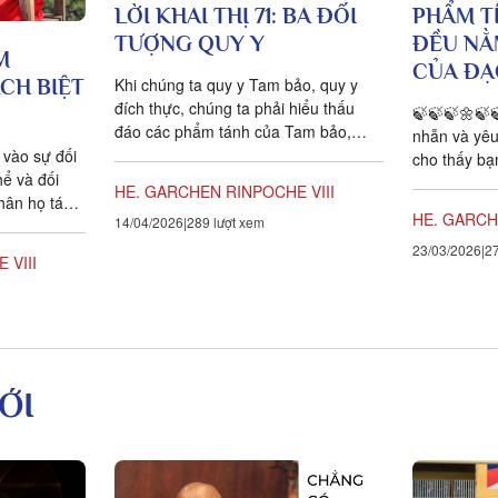
LỜI KHAI THỊ 71: BA ĐỐI
PHẨM T
TƯỢNG QUY Y
ĐỀU NẰ
M
CỦA ĐẠ
Khi chúng ta quy y Tam bảo, quy y
CH BIỆT
đích thực, chúng ta phải hiểu thấu
🍃🍃🍃🌼🍃
đáo các phẩm tánh của Tam bảo,
nhẫn và yêu
Phật, Pháp và Tăng. Mặc dù chư...
vào sự đối
cho thấy bạn
hể và đối
vào Chân Lý
HE. GARCHEN RINPOCHE VIII
hân họ tách
HE. GARCH
14/04/2026
289 lượt xem
c bên
23/03/2026
27
 VIII
ỚI