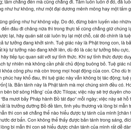
ng; tâm chẳng đến mà cũng chẳng đi. Tâm luôn luôn ở đó, đã luô
ống như hư không, như một đại dương mênh mông hay một tấm 
cũng giống như hư không vậy. Do đó, đừng bám luyến vào nhữn
đến đâu đi chăng nữa thì trong thực tế cũng chẳng giữ chúng lạ
ợc lại, hãy quán sát cái luôn trụ lại một chỗ, cái đó chính là tu
 cả tư tưởng đang khởi sinh. Tuệ giác này là Phật trong con, là b
 kỳ tư tưởng nào đang khởi lên, dù đó là các tư tưởng tiêu cực
ãy tiếp tục quan sát với sự tỉnh thức. Khi sự tỉnh thức được duy 
ách tự nhiên mà không cần phải chủ động buông bỏ. Tuệ giác n
ời khóa công phu mà còn trong mọi hoạt động của con. Cho dù t
h phúc hay khổ đau, thì tuệ giác này vẫn không bị tác động; tuệ 
vốn] là. Bản tánh này là Phật tánh mà mọi chúng sinh đều có. 
Ấn bên bờ sông Hằng’ của đức Tilopa; việc này sẽ trợ duyên cho
“Ba mươi bảy Pháp hành Bồ tát đạo” mỗi ngày; việc này sẽ hỗ 
hất là trưởng dưỡng Bồ đề tâm, tình yêu thương và lòng bi mẫn 
mẫn thì con sẽ chẳng thể nào hiểu được tự tánh của mình [chân 
nước dơ bẩn. Con không thể thấy được bản tánh trong sáng, đí
 lòng bi mẫn thì con sẽ hiểu được chân tánh của mình rất dễ dà