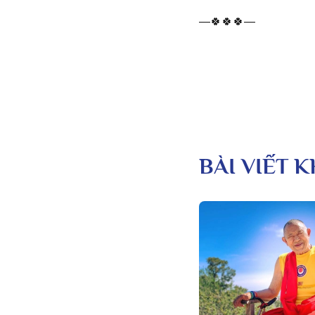
—🍀🍀🍀—
BÀI VIẾT 