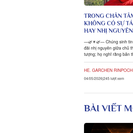
TRONG CHÂN TÂ
KHÔNG CÓ SỰ TÁ
HAY NHỊ NGUYÊN
—🌿☀🌿— Chúng sinh tin 
đãi nhị nguyên giữa chủ t
tượng; họ nghĩ rằng bản t
biệt với những người khá
ngoài...
HE. GARCHEN RINPOCHE
04/05/2026
245 lượt xem
BÀI VIẾT M