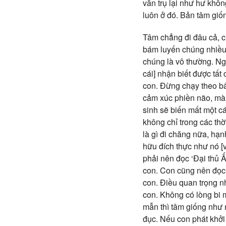
vẫn trụ lại như hư khô
luôn ở đó. Bản tâm gi
Tâm chẳng đi đâu cả, 
bám luyến chúng nhiều 
chúng là vô thường. Ngư
cái] nhận biết được tất
con. Đừng chạy theo bất
cảm xúc phiền não, mà h
sinh sẽ biến mất một c
không chỉ trong các th
là gì đi chăng nữa, hạn
hữu đích thực như nó [
phải nên đọc ‘Đại thủ 
con. Con cũng nên đọc 
con. Điều quan trọng n
con. Không có lòng bi 
mẫn thì tâm giống như 
đục. Nếu con phát khởi