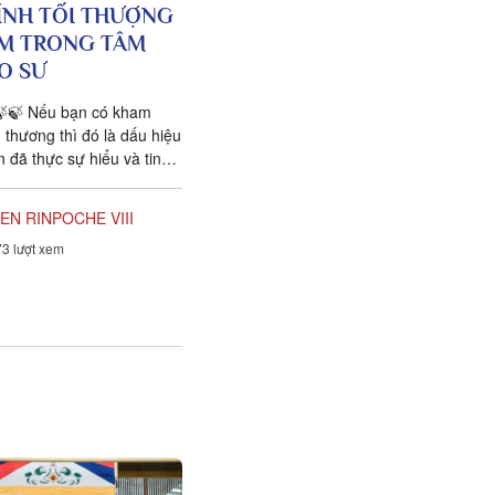
ÍNH TỐI THƯỢNG
M TRONG TÂM
O SƯ
🍃🍃 Nếu bạn có kham
 thương thì đó là dấu hiệu
 đã thực sự hiểu và tin
 Tương Đối là sự...
EN RINPOCHE VIII
3 lượt xem