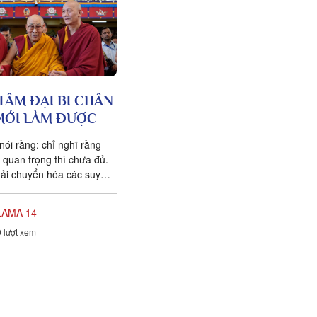
TÂM ĐẠI BI CHÂN
MỚI LÀM ĐƯỢC
nói rằng: chỉ nghĩ rằng
à quan trọng thì chưa đủ.
ải chuyển hóa các suy
h vi của mình hàng...
LAMA 14
 lượt xem