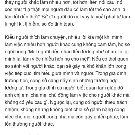
thấy người khác làm nhiều hơn, tốt hơn, liền nói xấu, nói
xóc như “Lạ thật! mọi người đâu có làm tốt thế sao anh lại
làm tốt đến thế?” Sở dĩ người đó nói vậy là xuất phát từ tâm
lí nghi kị, tị hiềm, so đo tính toán.
Kiểu người thích lắm chuyện, nhiều lời kia một khi mình
làm việc nhiều hơn người khác cũng không cam tâm, họ sẽ
nghĩ bụng “Mọi người đều nhận tiền lương như nhau, tội gì
mình lại làm việc nhiều hơn họ cho mệt”. Nếu có thói quen
so sánh với người khác, bạn sẽ gây ra khó khăn lớn trong
việc tiếp xúc, tìm hiểu giữa mình và người. Trong gia đình,
trường học, công sở cũng nảy sinh những trường hợp
tương tự. Trong gia đình có người biết quan tâm giúp đỡ
anh chị em, cha mẹ, chủ động làm việc cho người khác mà
không có yêu cầu gì. Ngược lại, cũng có người thiếu trách
nhiệm, không những không biết chia sẻ gánh nặng công
việc cho mọi người trong nhà mà còn gây phiền phức, làm
tổn thương người khác.