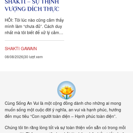
SHAKTI – SỰ THỊNH
VƯỢNG ĐÍCH THỰC
HỎI: Tôi lúc nào cũng cảm thấy
mình làm “chưa đủ”. Cách duy
nhất mà tôi biết để xử lý cảm
xúc dai dẳng này là khẳng định
ngược lại....
SHAKTI GAWAIN
08/08/2026
30 lượt xem
Cùng Sống An Vui là một cộng đồng dành cho những ai mong
muốn sống một cuộc đời ý nghĩa, an vui và hạnh phúc, hướng
đến mục tiêu “Con người toàn diện – Hạnh phúc toàn diện”.
Chúng tôi tin rằng lòng tốt và sự toàn thiện vốn sẵn có trong mỗi