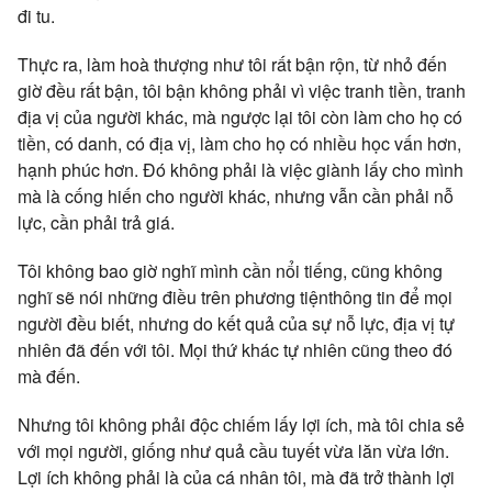
đi tu.
Thực ra, làm hoà thượng như tôi rất bận rộn, từ nhỏ đến
giờ đều rất bận, tôi bận không phải vì việc tranh tiền, tranh
địa vị của người khác, mà ngược lại tôi còn làm cho họ có
tiền, có danh, có địa vị, làm cho họ có nhiều học vấn hơn,
hạnh phúc hơn. Đó không phải là việc giành lấy cho mình
mà là cống hiến cho người khác, nhưng vẫn cần phải nỗ
lực, cần phải trả giá.
Tôi không bao giờ nghĩ mình cần nổi tiếng, cũng không
nghĩ sẽ nói những điều trên phương tiệnthông tin để mọi
người đều biết, nhưng do kết quả của sự nỗ lực, địa vị tự
nhiên đã đến với tôi. Mọi thứ khác tự nhiên cũng theo đó
mà đến.
Nhưng tôi không phải độc chiếm lấy lợi ích, mà tôi chia sẻ
với mọi người, giống như quả cầu tuyết vừa lăn vừa lớn.
Lợi ích không phải là của cá nhân tôi, mà đã trở thành lợi