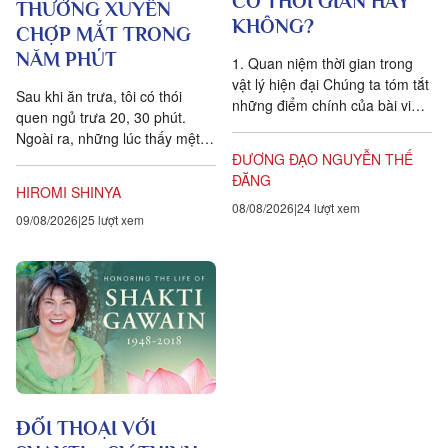
CÓ THỜI GIAN HAY
THƯỜNG XUYÊN
KHÔNG?
CHỢP MẮT TRONG
NĂM PHÚT
1. Quan niệm thời gian trong
vật lý hiện đại Chúng ta tóm tắt
Sau khi ăn trưa, tôi có thói
những điểm chính của bài viết
quen ngủ trưa 20, 30 phút.
Is time an illusion? của Giáo sư
Ngoài ra, những lúc thấy mệt
Triết học Craig...
mỏi, tôi cũng hay chợp mắt
ĐƯƠNG ĐẠO NGUYỄN THẾ
khoảng năm phút. Điều quan...
ĐĂNG
HIROMI SHINYA
08/08/2026
24 lượt xem
09/08/2026
25 lượt xem
ĐỐI THOẠI VỚI