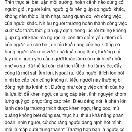
Trên thực tế, bất luận môi trường, hoàn cảnh nào cũng có
người giỏi, người kém, người giỏi nên giúp đỡ người khác,
không nên thờ ơ, lạnh nhạt, bàng quan đối với công việc
của người khác. Nhiều người thường hoàn thành công việc
xuất sắc trước thời gian quy định, trong lúc rỗi rãi họ không
giúp người khác mà ngược lại còn tìm điểm yếu, điểm dở
của người để chê bai, dè bỉu khả năng của họ. Cũng có
hạng người ước mơ vượt quá khả năng thực, thường chỉ
tay năm ngón yêu cầu người khác làm còn mình cứ nhởn
nhơ vô sự, đã thế lại còn chỉ trích lỗi khi họ làm việc, đấy
cũng là một sai lầm lớn. Ngoài ra, kiểu người thích ton hót
nịnh bợ cấp trên cũng không ít, kiểu người này thường bị
đồng nghiệp khinh bỉ. Dường như công việc chính của họ
là lựa lời để khen ngợi, ca tụng cấp trên, tình nguyện khom
lưng quỳ gối phục tùng cấp trên. Điều đáng nói là phần lớn
lãnh đạo lại thường thích được khen ngợi, tâng bốc, mù
quáng không biết đúng sai, thực hư, thiếu khả năng phán
đoán, nhìn người, cứ cho rằng người đang nịnh hót mình
mới là “cấp dưới trung thành”. Trường hợp bạn là người có