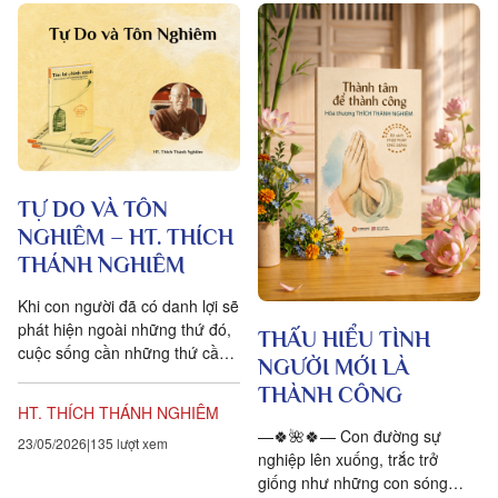
TỰ DO VÀ TÔN
NGHIÊM – HT. THÍCH
THÁNH NGHIÊM
Khi con người đã có danh lợi sẽ
phát hiện ngoài những thứ đó,
THẤU HIỂU TÌNH
cuộc sống cần những thứ cần
NGƯỜI MỚI LÀ
thiết khác quan trọng hơn, đó
THÀNH CÔNG
là sự tôn nghiêm...
HT. THÍCH THÁNH NGHIÊM
—🍀🌺🍀— Con đường sự
23/05/2026
135 lượt xem
nghiệp lên xuống, trắc trở
giống như những con sóng