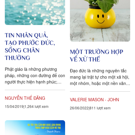
TIN NHÂN QUẢ,
TẠO PHƯỚC ĐỨC,
SỐNG CHÂN
MỘT TRƯỜNG HỢP
THƯỜNG
VỀ XỬ THẾ
Phật giáo là những phương
Đạo đức là những nguyên tắc
pháp, những con đường để con
mang lại trật tự cho một xã hội,
người thực hiện hạnh phúc;
một nhóm, hoặc một nền văn
từ hạnh phúc nhỏ, có được có
hóa. Phải thừa nhận rằng
mất, đến hạnh phúc tối thượng,
không có cộng đồng nào...
NGUYỄN THẾ ĐĂNG
VALERIE MASON - JOHN
không được không mất.
15/04/2019
1,264 lượt xem
26/06/2022
811 lượt xem