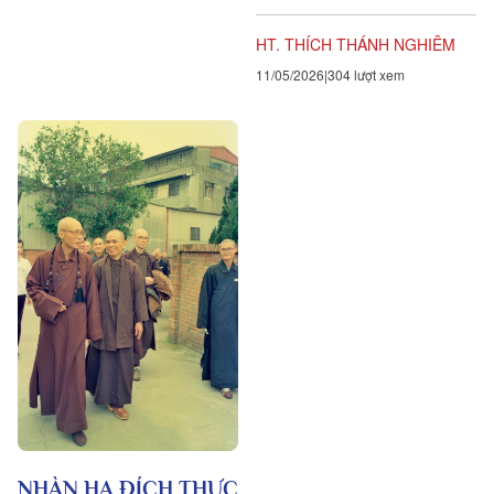
ngoài khơi. Nếu trong sự
nghiệp không gặp phải những
HT. THÍCH THÁNH NGHIÊM
khó khăn thì dường như thiếu...
11/05/2026
304 lượt xem
NHÀN HẠ ĐÍCH THỰC