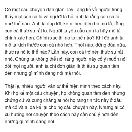
Có một câu chuyện dân gian Tây Tạng kể về người trông
thấy một con cá to và người ta hỏi anh ta rằng con cá to
như thế nào. Anh ta đáp lời, kèm theo điệu bộ mô tả, rằng
con cá thực sự rất to. Người ta yêu cầu anh ta hãy mô tả
chính xác hơn. Chính xác thì nó to thế nào? Khi đó anh ta
mô tả kích thước con cá nhỏ hơn. Thôi nào, đừng đùa nữa,
thực ra nó to thế nào? Lần này, con cá trở nên thực sự rất
nhỏ. Chúng ta không thể nói rằng người này cố ý muốn nói
dối mọi người, anh ta chỉ đơn giản là thiếu sự quan tâm
đến những gì mình đang nói mà thôi.
Thật lạ, nhiều người vẫn tự thể hiện mình theo cách này.
Khi họ kể một câu chuyện, họ không quan tâm đến những
chứng cứ và cũng chẳng ai hỏi họ rằng tin tức này ở đâu
mà có và ai đã kể lại cho họ câu chuyện này. Những ai có
xu hướng nói chuyện theo cách này cần chú ý hơn đến
những gì mình đang nói.