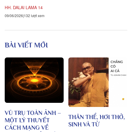
nào. Bạn cho...
HH. DALAI LAMA 14
09/06/2026
132 lượt xem
BÀI VIẾT MỚI
VŨ TRỤ TOÀN ẢNH –
THÂN THỂ, HƠI THỞ,
MỘT LÝ THUYẾT
SINH VÀ TỬ
CÁCH MẠNG VỀ