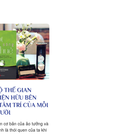
Ộ THẾ GIAN
IỆN HỮU BÊN
TÂM TRÍ CỦA MỖI
ƯỜI
n cơ bản của ảo tưởng và
h là thói quen của ta khi