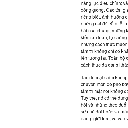
năng lực điều chỉnh; và
dòng giống. Các tôn gi
riêng biệt, ảnh hưởng 
những cái đó cắm rễ tr
hãi của chúng, những k
kiếm an toàn, tự chúng
những cách thức muôn h
tâm trí không chỉ có k
lên tương lai. Toàn bộ
cách thức đa dạng khác
Tâm trí mặt chìm không 
chuyên môn để phô bày 
tâm trí mặt nổi không đ
Tuy thế, nó có thể dùng
hội và những theo đuổi 
sự chẻ đôi hoặc sư mâu
dạng, giới luật, và vâ