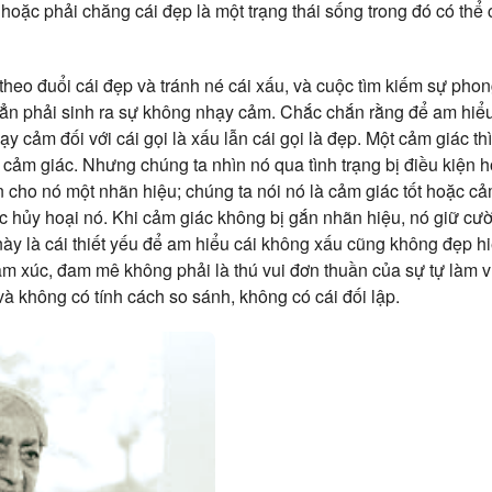
ến, hoặc phải chăng cái đẹp là một trạng thái sống trong đó có th
theo đuổi cái đẹp và tránh né cái xấu, và cuộc tìm kiếm sự pho
 hẳn phải sinh ra sự không nhạy cảm. Chắc chắn rằng để am hiể
hạy cảm đối với cái gọi là xấu lẫn cái gọi là đẹp. Một cảm giác th
 cảm giác. Nhưng chúng ta nhìn nó qua tình trạng bị điều kiện h
n cho nó một nhãn hiệu; chúng ta nói nó là cảm giác tốt hoặc cả
c hủy hoại nó. Khi cảm giác không bị gắn nhãn hiệu, nó giữ cư
ày là cái thiết yếu để am hiểu cái không xấu cũng không đẹp h
cảm xúc, đam mê không phải là thú vui đơn thuần của sự tự làm v
à không có tính cách so sánh, không có cái đối lập.