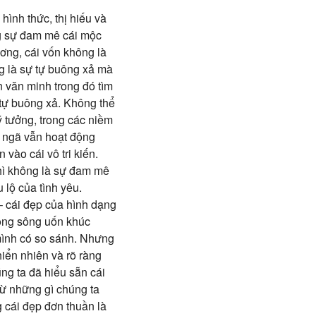
ình thức, thị hiếu và
ng sự đam mê cái mộc
ơng, cái vốn không là
g là sự tự buông xả mà
n văn minh trong đó tìm
 tự buông xả. Không thể
ý tưởng, trong các niềm
n ngã vẫn hoạt động
vào cái vô tri kiến.
thì không là sự đam mê
 lộ của tình yêu.
 – cái đẹp của hình dạng
dòng sông uốn khúc
 mình có so sánh. Nhưng
hiển nhiên và rõ ràng
ng ta đã hiểu sẵn cái
từ những gì chúng ta
 cái đẹp đơn thuần là