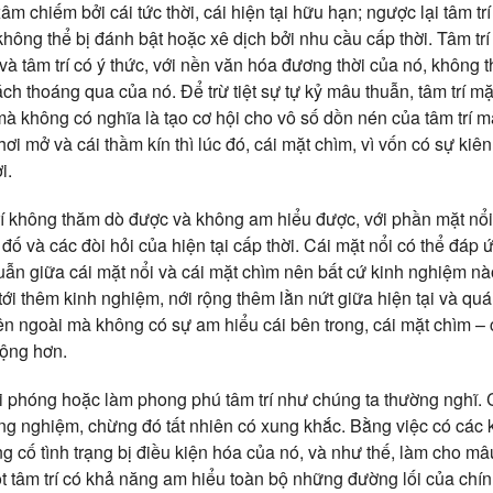
 xâm chiếm bởi cái tức thời, cái hiện tại hữu hạn; ngược lại tâm trí
hông thể bị đánh bật hoặc xê dịch bởi nhu cầu cấp thời. Tâm tr
 và tâm trí có ý thức, với nền văn hóa đương thời của nó, không t
h thoáng qua của nó. Để trừ tiệt sự tự kỷ mâu thuẫn, tâm trí mặt
 mà không có nghĩa là tạo cơ hội cho vô số dồn nén của tâm trí 
ơi mở và cái thầm kín thì lúc đó, cái mặt chìm, vì vốn có sự kiên
i.
trí không thăm dò được và không am hiểu được, với phần mặt nổi 
 đố và các đòi hỏi của hiện tại cấp thời. Cái mặt nổi có thể đáp
uẫn giữa cái mặt nổi và cái mặt chìm nên bất cứ kinh nghiệm nà
ới thêm kinh nghiệm, nới rộng thêm lằn nứt giữa hiện tại và quá 
bên ngoài mà không có sự am hiểu cái bên trong, cái mặt chìm – 
rộng hơn.
i phóng hoặc làm phong phú tâm trí như chúng ta thường nghĩ.
g nghiệm, chừng đó tất nhiên có xung khắc. Bằng việc có các k
ng cố tình trạng bị điều kiện hóa của nó, và như thế, làm cho mâ
ột tâm trí có khả năng am hiểu toàn bộ những đường lối của chí