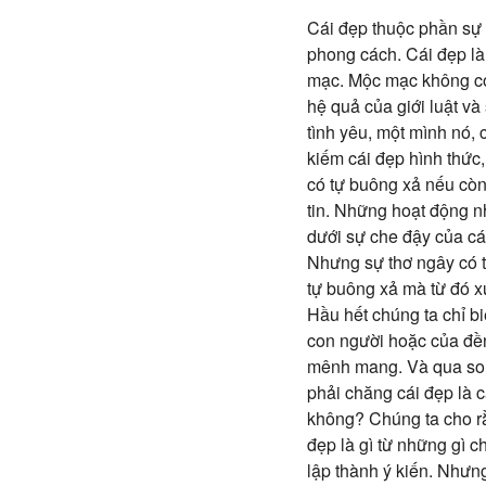
Cái đẹp thuộc phần sự 
phong cách. Cái đẹp là
mạc. Mộc mạc không có 
hệ quả của giới luật v
tình yêu, một mình nó, 
kiếm cái đẹp hình thức
có tự buông xả nếu còn 
tin. Những hoạt động nh
dưới sự che đậy của các
Nhưng sự thơ ngây có t
tự buông xả mà từ đó xu
Hầu hết chúng ta chỉ bi
con người hoặc của đền
mênh mang. Và qua so s
phải chăng cái đẹp là c
không? Chúng ta cho rằ
đẹp là gì từ những gì 
lập thành ý kiến. Nhưn