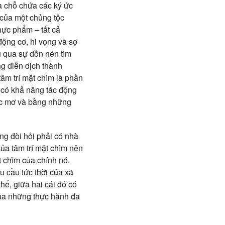
là chỗ chứa các ký ức
 của một chủng tộc
hực phẩm – tất cả
động cơ, hi vọng và sợ
u qua sự dồn nén tìm
ng diễn dịch thành
âm trí mặt chìm là phần
 có khả năng tác động
iấc mơ và bằng những
ông đòi hỏi phải có nhà
ủa tâm trí mặt chìm nên
t chìm của chính nó.
u cầu tức thời của xã
hế, giữa hai cái đó có
qua những thực hành đa