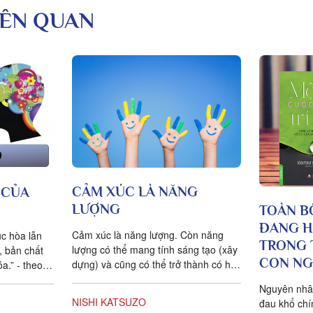
LIÊN QUAN
CẢM XÚC LÀ NĂNG
 CỦA
LƯỢNG
TOÀN B
ĐANG H
Cảm xúc là năng lượng. Còn năng
úc hòa lẫn
TRONG 
lượng có thể mang tính sáng tạo (xây
h, bản chất
CON NG
dựng) và cũng có thể trở thành có hại.
a.” - theo
Cảm xúc có thể trở thành phương tiện
rong cuộc
Nguyên nhâ
để chữa lành bệnh. Nhưng cảm xúc
 phải một
NISHI KATSUZO
đau khổ chín
có thể cũng sẽ là nguyên nhân của
gọi là