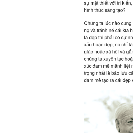
sự mật thiết với tri ki
hình thức sáng tạo?
Chúng ta lúc nào cũng 
nọ và tránh né cái kia
là đẹp thì phải có sự n
xấu hoặc đẹp, nó chỉ là
giáo hoặc xã hội và gắ
chúng ta xuyên tạc hoặ
xúc đam mê mãnh liệt n
trọng nhất là bảo lưu 
đam mê tạo ra cái đẹp v