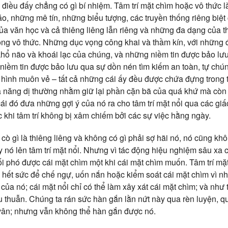
 điều đấy chẳng có gì bí nhiệm. Tâm trí mặt chìm hoặc vô thức 
áo, những mê tín, những biểu tượng, các truyền thống riêng biệt
của văn học và cả thiêng liêng lẫn riêng và những đa dạng của t
ong vô thức. Những dục vọng công khai và thầm kín, với những 
hổ não và khoái lạc của chúng, và những niềm tin được bảo lư
 niềm tin được bảo lưu qua sự dồn nén tìm kiếm an toàn, tự chú
ình muôn vẻ – tất cả những cái ấy đều được chứa đựng trong t
hả năng dị thường nhằm giữ lại phần cặn bã của quá khứ mà còn
 cái đó đưa những gợi ý của nó ra cho tâm trí mặt nổi qua các g
 khi tâm trí không bị xâm chiếm bởi các sự việc hằng ngày.
cò gì là thiêng liêng và không có gì phải sợ hãi nó, nó cũng kh
nó lên tâm trí mặt nổi. Nhưng vì tác động hiệu nghiệm sâu xa c
ối phó được cái mặt chìm một khi cái mặt chìm muốn. Tâm trí mặ
 hết sức để chế ngự, uốn nắn hoặc kiểm soát cái mặt chìm vì nh
của nó; cái mặt nổi chỉ có thể làm xây xát cái mặt chìm; và như t
 thuẫn. Chúng ta rán sức hàn gắn lằn nứt này qua rèn luyện, 
n vân; nhưng vẫn không thể hàn gắn được nó.