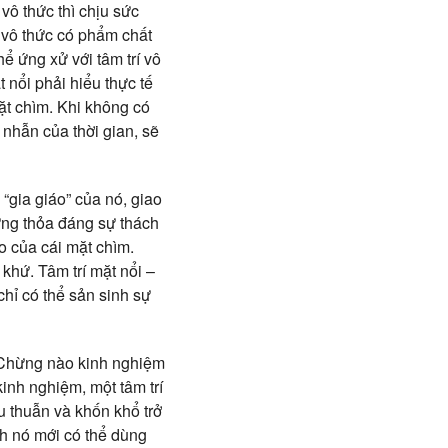
 vô thức thì chịu sức
í vô thức có phẩm chất
hể ứng xử với tâm trí vô
 nổi phải hiểu thực tế
mặt chìm. Khi không có
 nhẫn của thời gian, sẽ
“gia giáo” của nó, giao
 ứng thỏa đáng sự thách
o của cái mặt chìm.
khứ. Tâm trí mặt nổi –
chỉ có thể sản sinh sự
 Chừng nào kinh nghiệm
inh nghiệm, một tâm trí
u thuẫn và khốn khổ trở
nh nó mới có thể dùng