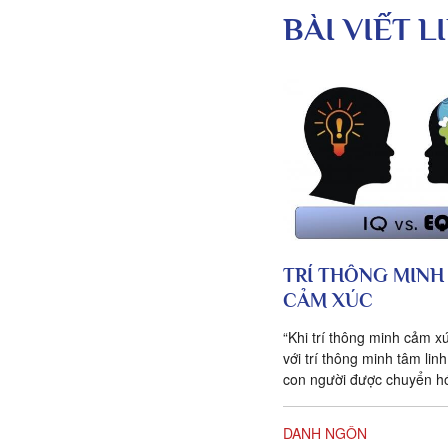
BÀI VIẾT 
TRÍ THÔNG MINH
CẢM XÚC
“Khi trí thông minh cảm x
với trí thông minh tâm lin
con người được chuyển hó
Deepak Chopra đã nói. T
sống của chúng ta, không
DANH NGÔN
hành động nào cũng được 