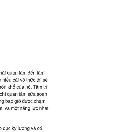
 phải quan tâm đến tâm
 hiểu cái vô thức thì sẽ
hốn khổ của nó. Tâm trí
c chỉ quan tâm sửa soạn
hông bao giờ được chạm
ật, và một năng lực nhất
áo dục kỹ lưỡng và có