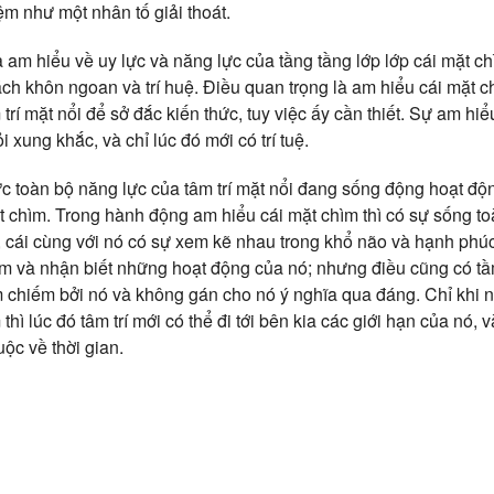
 như một nhân tố giải thoát.
 am hiểu về uy lực và năng lực của tầng tầng lớp lớp cái mặt chì
cách khôn ngoan và trí huệ. Điều quan trọng là am hiểu cái mặt 
trí mặt nổi để sở đắc kiến thức, tuy việc ấy cần thiết. Sự am hiể
ỏi xung khắc, và chỉ lúc đó mới có trí tuệ.
c toàn bộ năng lực của tâm trí mặt nổi đang sống động hoạt độ
ặt chìm. Trong hành động am hiểu cái mặt chìm thì có sự sống t
, cái cùng với nó có sự xem kẽ nhau trong khổ não và hạnh phúc
hìm và nhận biết những hoạt động của nó; nhưng điều cũng có t
 chiếm bởi nó và không gán cho nó ý nghĩa qua đáng. Chỉ khi nà
thì lúc đó tâm trí mới có thể đi tới bên kia các giới hạn của nó, 
ộc về thời gian.