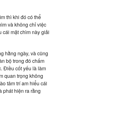
m thì khi đó có thể
chìm và không chỉ việc
u cái mặt chìm này giải
ng hằng ngày, và cũng
oàn bộ trong đó chấm
. Điều cốt yếu là làm
ầm quan trọng không
o tâm trí am hiểu cái
và phát hiện ra rằng