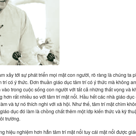
àm xảy tới sự phát triển mọi mặt con người, rõ ràng là chúng ta
m trí có ý thức. Đơn thuần giáo dục tâm trí có ý thức mà không am
 vào trong cuộc sống con người với tất cả những thất vọng và k
 hơn rất nhiều so với tâm trí mặt nổi. Hầu hết các nhà giáo dụ
àm và tự nó thích nghi với xã hội. Như thế, tâm trí mặt chìm k
 giáo dục đó làm là chồng chất thêm một lớp kiến thức và kỹ thu
ôi trường.
ng hiệu nghiệm hơn hẳn tâm trí mặt nổi tuy cái mặt nổi được gi