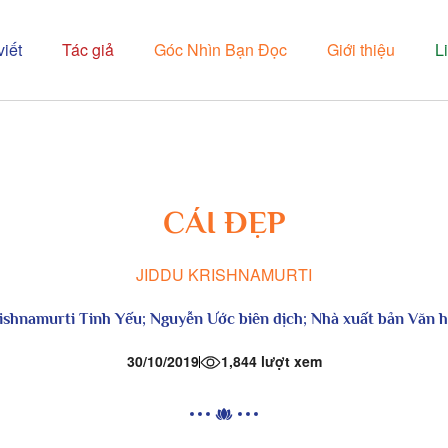
viết
Tác giả
Góc Nhìn Bạn Đọc
Giới thiệu
L
CÁI ĐẸP
JIDDU KRISHNAMURTI
ishnamurti Tinh Yếu
; Nguyễn Ước biên dịch; Nhà xuất bản Văn 
30/10/2019
1,844 lượt xem