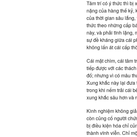
Tâm trí có ý thức thì bị
nặng của hàng thế kỷ, k
của thời gian sâu lắng,
thức theo những cấp bác
này, và phải tĩnh lặng,
sự đề kháng giữa cái ph
không lấn át cái cấp thờ
Cái mặt chìm, cái tâm 
tiếp được với các thách
đố; nhưng vì có mâu th
Xung khắc này lại đưa t
trong khi nếm trải cái 
xung khắc sâu hơn và 
Kinh nghiệm không giả
còn củng cố người chứn
bị điều kiện hóa chỉ củ
thành vĩnh viễn. Chỉ m