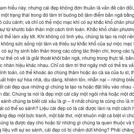
am hiểu này, nhưng cái đẹp không đơn thuần là vấn đề cân đối, h
 một trạng thái trong đó tâm trí buông bỏ tâm điểm bản ngã bằ
cứu cánh; và chỉ có thể mộc mạc khi có sự khắc khổ chân phư
à sự từ khước bản thân một cách tính toán. Khắc khổ chân phươn
có thể làm xảy tới. Khi không có tình yêu, chúng ta tạo ra một nề
, không sức sống nội tâm và thiếu sự khắc khổ của sự mộc mạc
có sự hy sinh bản thân trong các công tác thiện chí, trong các l
ư thế có vẻ là giải thoát khỏi bản ngã, nhưng trong thực tế, bả
 nhãn hiệu khác nhau. Chỉ có tâm trí thơ ngây mới có thể tra vấn 
ính toán, có thể khoác áo chùng thâm hoặc áo cà sa của tu sĩ, 
ất hiện sự hòa nhã, dịu dàng, khiêm tốn, nhẫn nại – những biểu
ết cái đẹp qua những gì chúng ta tạo ra hoặc đặt liều vào nhau
 đài. Chúng ta nói là đẹp một cái cây một ngôi nhà hoặc một 
ánh chúng ta biết cái xấu là gì – ít nhất chúng ta cũng cho là
ái có thể so sánh? Liệu cái đẹp có là cái được làm ra một cách 
ng đẹp một bức tranh, một bài thơ, một khuôn mặt cá biệt vì chú
chúng ta được dạy cho hoặc từ những gì chúng ta quen thuộc và 
g liệu với sự so sánh, cái đẹp có bị chấm dứt không? Phải chăng