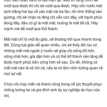
vượt qua được thì chị sẽ vượt qua được. Hãy vốc nước mát
lạnh bằng hai tay vỗ vào mặt vài ba lần, rồi nhìn thẳng vào
gương, chị sẽ nhận ra rằng chị vẫn còn đây, với hạnh phúc
đong đầy, đâu có gì là mất mát, huống là mất tất cả. Hãy
mạnh mẽ để vượt qua thử thách.
Mất mát chỉ là một ảo giác, sẽ thoáng trôi qua nhanh trong
đời. Dùng tuệ giác để quán chiếu, chị sẽ thấy đôi lúc có
những mất mát ngoài ý muốn sẽ giúp chị sống tốt hơn,
vững chãi hơn, già dặn hơn và có thể trở thành nền tảng để
được hạnh phúc bền vững hơn về sau. Do đó, không có
mất mát nào là vô ích cả, nếu ta có tầm nhìn tương quan về
mọi sự vật.
Chúc chị may mắn và thành công trong nỗ lực thuyết phục
chồng tương lai và gia đình anh ấy sự nghiệp du học của
chị.