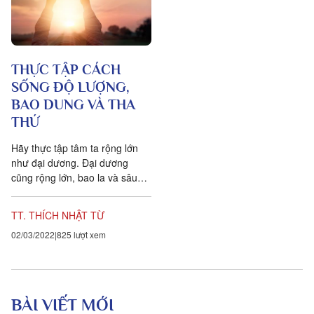
THỰC TẬP CÁCH
SỐNG ĐỘ LƯỢNG,
BAO DUNG VÀ THA
THỨ
Hãy thực tập tâm ta rộng lớn
như đại dương. Đại dương
cũng rộng lớn, bao la và sâu
thẳm. Ta nên sống có chiều
sâu hơn, có hiểu biết...
TT. THÍCH NHẬT TỪ
02/03/2022
825 lượt xem
BÀI VIẾT MỚI