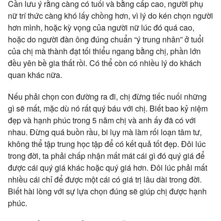
Cần lưu ý rằng càng có tuổi và bằng cấp cao, người phụ
nữ trí thức càng khó lấy chồng hơn, vì lý do kén chọn người
hơn mình, hoặc kỳ vọng của người nữ lúc đó quá cao,
hoặc do người đàn ông đúng chuẩn “ý trung nhân” ở tuổi
của chị mà thành đạt tối thiểu ngang bằng chị, phần lớn
đều yên bề gia thất rồi. Có thể còn có nhiều lý do khách
quan khác nữa.
Nếu phải chọn con đường ra đi, chị đừng tiếc nuối những
gì sẽ mất, mặc dù nó rất quý báu với chị. Biết bao kỷ niệm
đẹp và hạnh phúc trong 5 năm chị và anh ấy đã có với
nhau. Đừng quá buồn rầu, bi lụy mà làm rối loạn tâm tư,
không thể tập trung học tập để có kết quả tốt đẹp. Đôi lúc
trong đời, ta phải chấp nhận mất mát cái gì đó quý giá để
được cái quý giá khác hoặc quý giá hơn. Đôi lúc phải mất
nhiều cái chỉ để được một cái có giá trị lâu dài trong đời.
Biết hài lòng với sự lựa chọn đúng sẽ giúp chị được hạnh
phúc.