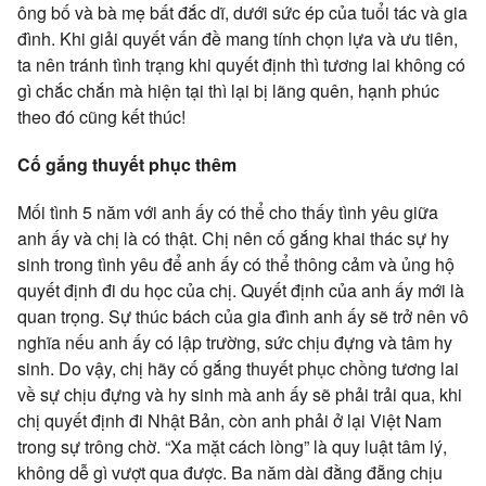
ông bố và bà mẹ bất đắc dĩ, dưới sức ép của tuổi tác và gia
đình. Khi giải quyết vấn đề mang tính chọn lựa và ưu tiên,
ta nên tránh tình trạng khi quyết định thì tương lai không có
gì chắc chắn mà hiện tại thì lại bị lãng quên, hạnh phúc
theo đó cũng kết thúc!
Cố gắng thuyết phục thêm
Mối tình 5 năm với anh ấy có thể cho thấy tình yêu giữa
anh ấy và chị là có thật. Chị nên cố gắng khai thác sự hy
sinh trong tình yêu để anh ấy có thể thông cảm và ủng hộ
quyết định đi du học của chị. Quyết định của anh ấy mới là
quan trọng. Sự thúc bách của gia đình anh ấy sẽ trở nên vô
nghĩa nếu anh ấy có lập trường, sức chịu đựng và tâm hy
sinh. Do vậy, chị hãy cố gắng thuyết phục chồng tương lai
về sự chịu đựng và hy sinh mà anh ấy sẽ phải trải qua, khi
chị quyết định đi Nhật Bản, còn anh phải ở lại Việt Nam
trong sự trông chờ. “Xa mặt cách lòng” là quy luật tâm lý,
không dễ gì vượt qua được. Ba năm dài đằng đẵng chịu