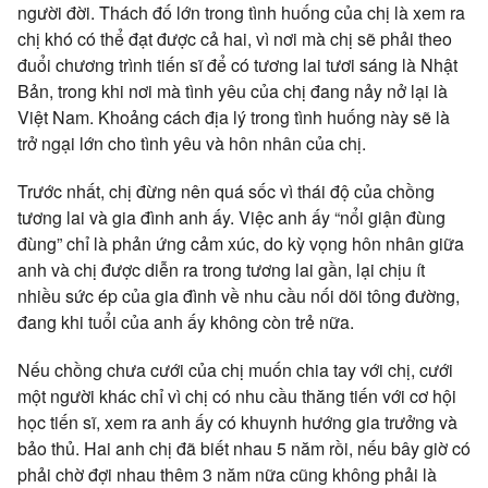
người đời. Thách đố lớn trong tình huống của chị là xem ra
chị khó có thể đạt được cả hai, vì nơi mà chị sẽ phải theo
đuổi chương trình tiến sĩ để có tương lai tươi sáng là Nhật
Bản, trong khi nơi mà tình yêu của chị đang nảy nở lại là
Việt Nam. Khoảng cách địa lý trong tình huống này sẽ là
trở ngại lớn cho tình yêu và hôn nhân của chị.
Trước nhất, chị đừng nên quá sốc vì thái độ của chồng
tương lai và gia đình anh ấy. Việc anh ấy “nổi giận đùng
đùng” chỉ là phản ứng cảm xúc, do kỳ vọng hôn nhân giữa
anh và chị được diễn ra trong tương lai gần, lại chịu ít
nhiều sức ép của gia đình về nhu cầu nối dõi tông đường,
đang khi tuổi của anh ấy không còn trẻ nữa.
Nếu chồng chưa cưới của chị muốn chia tay với chị, cưới
một người khác chỉ vì chị có nhu cầu thăng tiến với cơ hội
học tiến sĩ, xem ra anh ấy có khuynh hướng gia trưởng và
bảo thủ. Hai anh chị đã biết nhau 5 năm rồi, nếu bây giờ có
phải chờ đợi nhau thêm 3 năm nữa cũng không phải là