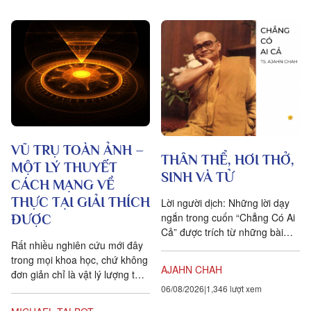
VŨ TRỤ TOÀN ẢNH –
THÂN THỂ, HƠI THỞ,
MỘT LÝ THUYẾT
SINH VÀ TỬ
CÁCH MẠNG VỀ
THỰC TẠI GIẢI THÍCH
Lời người dịch: Những lời dạy
ngắn trong cuốn “Chẳng Có Ai
ĐƯỢC
Cả” được trích từ những bài
Rất nhiều nghiên cứu mới đây
pháp mà ngài Ajahn Chah đã
trong mọi khoa học, chứ không
dạy cho các Phật tử, nhất...
AJAHN CHAH
đơn giản chỉ là vật lý lượng tử,
đều chứng tỏ rằng vạn vật ít
06/08/2026
1,346 lượt xem
tính cá thể hơn rất nhiều so với