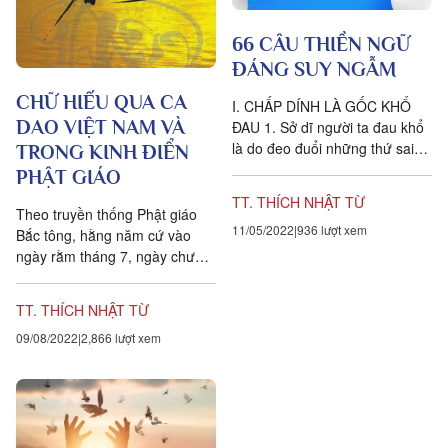
66 CÂU THIỀN NGỮ
ĐÁNG SUY NGẪM
CHỮ HIẾU QUA CA
I. CHẤP DÍNH LÀ GỐC KHỔ
DAO VIỆT NAM VÀ
ĐAU 1. Sở dĩ người ta đau khổ
là do đeo đuổi những thứ sai
TRONG KINH ĐIỂN
lầm. 2. Nếu bạn không muốn
PHẬT GIÁO
rước phiền não...
TT. THÍCH NHẬT TỪ
Theo truyền thống Phật giáo
11/05/2022
936 lượt xem
Bắc tông, hằng năm cứ vào
ngày rằm tháng 7, ngày chư
tăng ni tự tứ, toàn thể tăng ni
Phật tử noi theo gương...
TT. THÍCH NHẬT TỪ
09/08/2022
2,866 lượt xem