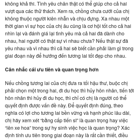
không khả thi. Tình yêu chân thật có thể giúp cho cả hai
vượt qua các thử thách. Xem ra, chồng chưa cưới của chị
không thuộc người kiên nhẫn và chịu đựng. Xa nhau một
thời gian vì sự học của chị âu cũng là cơ hội tốt cho cả hai
nhìn lại và đánh giá lại tình yêu mà cả hai đã dành cho
nhau, hai người có thật sự vì nhau chưa? Nếu thật sự đã
yêu nhau và vì nhau thì cả hai sẽ biết cần phải làm gì trong
giai đoạn này để hướng đến tương lai tốt đẹp cho nhau.
Cân nhắc cái ưu tiên và quan trọng hơn
Nếu chồng tương lai của chị đưa ra tối hậu thư, buộc chị
phải chọn một trong hai, đi du học thì hủy hôn nhân, tiến tới
hôn nhân thì hủy đi du học, thì chỉ có chị là người có thể
quyết định được vấn đề này. Để quyết định đúng, theo
nghĩa có lợi cho tương lai bền vững và hạnh phúc lâu dài,
chị hãy xem xét “bằng cấp tiến sĩ” là quan trọng hay việc
“lên xe hoa” trong sự hy sinh việc học là quan trọng? Xác
định tính ưu tiên trong giai đoạn này là rất cần thiết, điều