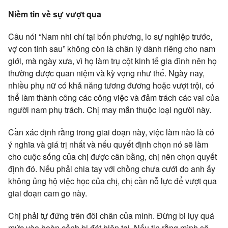
Niềm tin về sự vượt qua
Câu nói “Nam nhi chí tại bốn phương, lo sự nghiệp trước,
vợ con tính sau” không còn là chân lý dành riêng cho nam
giới, mà ngày xưa, vì họ làm trụ cột kinh tế gia đình nên họ
thường được quan niệm và kỳ vọng như thế. Ngày nay,
nhiều phụ nữ có khả năng tương đương hoặc vượt trội, có
thể làm thành công các công việc và đảm trách các vai của
người nam phụ trách. Chị may mắn thuộc loại người này.
Cần xác định rằng trong giai đoạn này, việc làm nào là có
ý nghĩa và giá trị nhất và nếu quyết định chọn nó sẽ làm
cho cuộc sống của chị được cân bằng, chị nên chọn quyết
định đó. Nếu phải chia tay với chồng chưa cưới do anh ấy
không ủng hộ việc học của chị, chị cần nỗ lực để vượt qua
giai đoạn cam go này.
Chị phải tự đứng trên đôi chân của mình. Đừng bi lụy quá
mức vào hoàn cảnh bi đát hiện tại. Nếu tin rằng mình sẽ