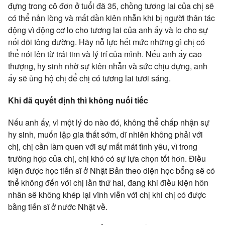
đựng trong cô đơn ở tuổi đã 35, chồng tương lai của chị sẽ
có thể nản lòng và mất dần kiên nhẫn khi bị người thân tác
động vì động cơ lo cho tương lai của anh ấy và lo cho sự
nối dõi tông đường. Hãy nỗ lực hết mức những gì chị có
thể nói lên từ trái tim và lý trí của mình. Nếu anh ấy cao
thượng, hy sinh nhờ sự kiên nhẫn và sức chịu đựng, anh
ấy sẽ ủng hộ chị để chị có tương lai tươi sáng.
Khi đã quyết định thì không nuối tiếc
Nếu anh ấy, vì một lý do nào đó, không thể chấp nhận sự
hy sinh, muốn lập gia thất sớm, dĩ nhiên không phải với
chị, chị cần làm quen với sự mất mát tình yêu, vì trong
trường hợp của chị, chị khó có sự lựa chọn tốt hơn. Điều
kiện được học tiến sĩ ở Nhật Bản theo diện học bổng sẽ có
thể không đến với chị lần thứ hai, đang khi điều kiện hôn
nhân sẽ không khép lại vĩnh viễn với chị khi chị có được
bằng tiến sĩ ở nước Nhật về.