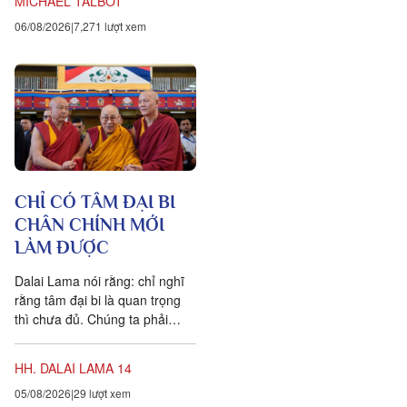
MICHAEL TALBOT
chúng ta tưởng. Một câu
06/08/2026
7,271 lượt xem
chuyện khoa học đang xuất
hiện cung cấp bằng chứng cho
thấy toàn bộ vật chất tồn tại
trong một mạng nhằng nhịt các
kết nối. Khía cạnh quan trọng
nhất của sự sống không còn là
vật nữa, mà là mối liên hệ giữa
các vật.
CHỈ CÓ TÂM ĐẠI BI
CHÂN CHÍNH MỚI
LÀM ĐƯỢC
Dalai Lama nói rằng: chỉ nghĩ
rằng tâm đại bi là quan trọng
thì chưa đủ. Chúng ta phải
chuyển hóa các suy nghĩ và
hành vi của mình hàng...
HH. DALAI LAMA 14
05/08/2026
29 lượt xem