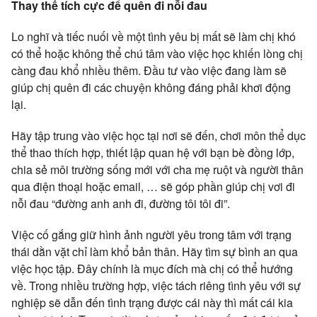
Thay thế tích cực để quên đi nỗi đau
Lo nghĩ và tiếc nuối về một tình yêu bị mất sẽ làm chị khó
có thể hoặc không thể chú tâm vào việc học khiến lòng chị
càng đau khổ nhiều thêm. Đầu tư vào việc đang làm sẽ
giúp chị quên đi các chuyện không đáng phải khơi động
lại.
Hãy tập trung vào việc học tại nơi sẽ đến, chơi môn thể dục
thể thao thích hợp, thiết lập quan hệ với bạn bè đồng lớp,
chia sẻ môi trường sống mới với cha mẹ ruột và người thân
qua điện thoại hoặc email, … sẽ góp phần giúp chị vơi đi
nỗi đau “đường anh anh đi, đường tôi tôi đi”.
Việc cố gắng giữ hình ảnh người yêu trong tâm với trạng
thái dằn vặt chỉ làm khổ bản thân. Hãy tìm sự bình an qua
việc học tập. Đây chính là mục đích mà chị có thể hướng
về. Trong nhiều trường hợp, việc tách riêng tình yêu với sự
nghiệp sẽ dẫn đến tình trạng được cái này thì mất cái kia