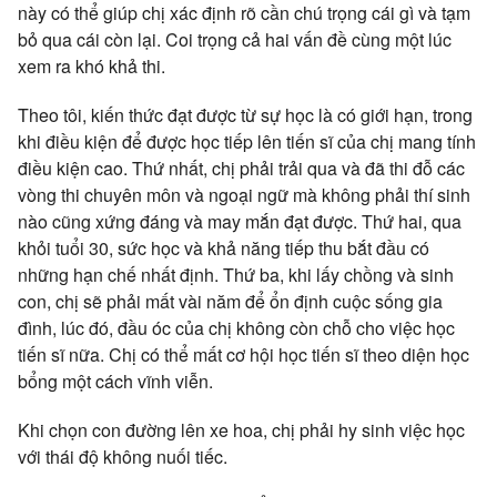
này có thể giúp chị xác định rõ cần chú trọng cái gì và tạm
bỏ qua cái còn lại. Coi trọng cả hai vấn đề cùng một lúc
xem ra khó khả thi.
Theo tôi, kiến thức đạt được từ sự học là có giới hạn, trong
khi điều kiện để được học tiếp lên tiến sĩ của chị mang tính
điều kiện cao. Thứ nhất, chị phải trải qua và đã thi đỗ các
vòng thi chuyên môn và ngoại ngữ mà không phải thí sinh
nào cũng xứng đáng và may mắn đạt được. Thứ hai, qua
khỏi tuổi 30, sức học và khả năng tiếp thu bắt đầu có
những hạn chế nhất định. Thứ ba, khi lấy chồng và sinh
con, chị sẽ phải mất vài năm để ổn định cuộc sống gia
đình, lúc đó, đầu óc của chị không còn chỗ cho việc học
tiến sĩ nữa. Chị có thể mất cơ hội học tiến sĩ theo diện học
bổng một cách vĩnh viễn.
Khi chọn con đường lên xe hoa, chị phải hy sinh việc học
với thái độ không nuối tiếc.