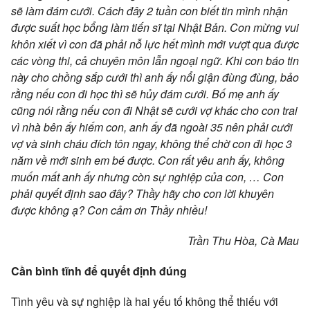
sẽ làm đám cưới. Cách đây 2 tuần con biết tin mình nhận
được suất học bổng làm tiến sĩ tại Nhật Bản. Con mừng vui
khôn xiết vì con đã phải nỗ lực hết mình mới vượt qua được
các vòng thi, cả chuyên môn lẫn ngoại ngữ. Khi con báo tin
này cho chồng sắp cưới thì anh ấy nổi giận đùng đùng, bảo
rằng nếu con đi học thì sẽ hủy đám cưới. Bố mẹ anh ấy
cũng nói rằng nếu con đi Nhật sẽ cưới vợ khác cho con trai
vì nhà bên ấy hiếm con, anh ấy đã ngoài 35 nên phải cưới
vợ và sinh cháu đích tôn ngay, không thể chờ con đi học 3
năm về mới sinh em bé được. Con rất yêu anh ấy, không
muốn mất anh ấy nhưng còn sự nghiệp của con, … Con
phải quyết định sao đây? Thầy hãy cho con lời khuyên
được không ạ? Con cảm ơn Thầy nhiều!
Trần Thu Hòa, Cà Mau
Cần bình tĩnh để quyết định đúng
Tình yêu và sự nghiệp là hai yếu tố không thể thiếu với