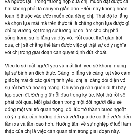
và ngược lại. Trong trường hợp của chị, muốn đạt được cả
hai không phải là chuyện giản đơn. Điều này không hoàn
toàn lệ thuộc vào ước muốn của riêng chị. Thái độ lo lắng
và chọn lựa mãi mà trên thực tế là chẳng chọn lựa được gì,
chỉ bị vướng kẹt trong sự lưỡng lự sẽ làm cho chị phải
sống trong sự lo lắng và dày vò. Rốt cuộc, thời gian trôi
qua, chị sẽ chẳng thể làm được việc gì thật sự có ý nghĩa
với chị trong giai đoạn cần quyết định dứt khoát.
Việc lo sợ mất người yêu và mất tình yêu sẽ không mang
lại sự bình an đích thực. Càng lo lắng và càng kẹt vào cảm
giác bị mất đi các giá trị tình yêu, chị lại càng đối diện với
sự rối bời và hoang mang. Chuyện gì cần quên đi thì hãy
tập quên đi. Đừng giữ nỗi đau trong ký ức. Mọi thứ rồi sẽ
phải trôi qua. Mỗi giai đoạn trong một đời người đều sẽ
đóng một vai trò quan trọng, đôi lúc trở thành bước ngoặt
có ý nghĩa, cần hướng đến và vượt qua để có thể vươn đến
tầm xa và tầm cao hơn. Hướng tâm về sự nghiệp ở tuổi tam
thập của chị là việc cần quan tâm trong giai đoạn này.