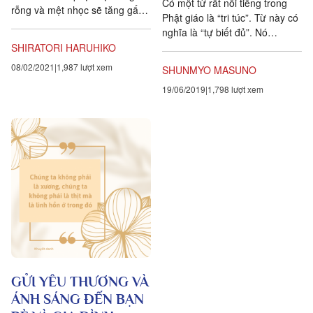
Có một từ rất nổi tiếng trong
rỗng và mệt nhọc sẽ tăng gấp
Phật giáo là “tri túc”. Từ này có
đôi. Không chỉ dừng lại ở sự
nghĩa là “tự biết đủ”. Nó
thiếu thiếu...
khuyên người ta nên hài lòng
SHIRATORI HARUHIKO
với những gì mình có, không
08/02/2021
1,987 lượt xem
SHUNMYO MASUNO
nên đòi hỏi gì hơn. Và người có
19/06/2019
1,798 lượt xem
tâm như thế là người sống
sung túc.
GỬI YÊU THƯƠNG VÀ
ÁNH SÁNG ĐẾN BẠN