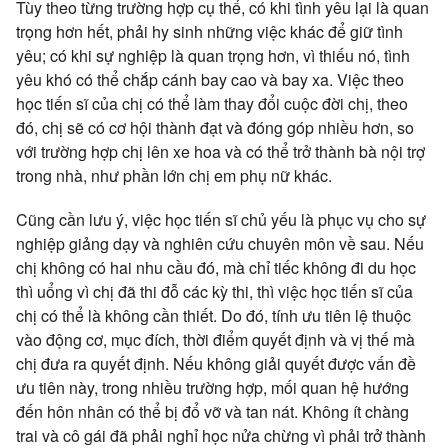
Tùy theo từng trường hợp cụ thể, có khi tình yêu lại là quan
trọng hơn hết, phải hy sinh những việc khác để giữ tình
yêu; có khi sự nghiệp là quan trọng hơn, vì thiếu nó, tình
yêu khó có thể chắp cánh bay cao và bay xa. Việc theo
học tiến sĩ của chị có thể làm thay đổi cuộc đời chị, theo
đó, chị sẽ có cơ hội thành đạt và đóng góp nhiều hơn, so
với trường hợp chị lên xe hoa và có thể trở thành bà nội trợ
trong nhà, như phần lớn chị em phụ nữ khác.
Cũng cần lưu ý, việc học tiến sĩ chủ yếu là phục vụ cho sự
nghiệp giảng dạy và nghiên cứu chuyên môn về sau. Nếu
chị không có hai nhu cầu đó, mà chỉ tiếc không đi du học
thì uổng vì chị đã thi đỗ các kỳ thi, thì việc học tiến sĩ của
chị có thể là không cần thiết. Do đó, tính ưu tiên lệ thuộc
vào động cơ, mục đích, thời điểm quyết định và vị thế mà
chị đưa ra quyết định. Nếu không giải quyết được vấn đề
ưu tiên này, trong nhiều trường hợp, mối quan hệ hướng
đến hôn nhân có thể bị đổ vỡ và tan nát. Không ít chàng
trai và cô gái đã phải nghỉ học nửa chừng vì phải trở thành