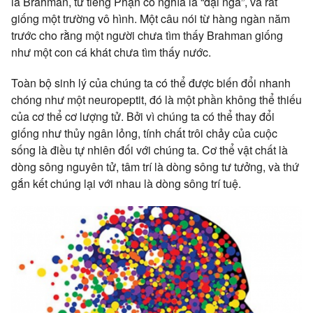
là Brahman, từ tiếng Phạn có nghĩa là “đại ngã”, và rất
giống một trường vô hình. Một câu nói từ hàng ngàn năm
trước cho rằng một người chưa tìm thấy Brahman giống
như một con cá khát chưa tìm thấy nước.
Toàn bộ sinh lý của chúng ta có thể được biến đổi nhanh
chóng như một neuropeptit, đó là một phần không thể thiếu
của cơ thể cơ lượng tử. Bởi vì chúng ta có thể thay đổi
giống như thủy ngân lỏng, tính chất trôi chảy của cuộc
sống là điều tự nhiên đối với chúng ta. Cơ thể vật chất là
dòng sông nguyên tử, tâm trí là dòng sông tư tưởng, và thứ
gắn kết chúng lại với nhau là dòng sông trí tuệ.