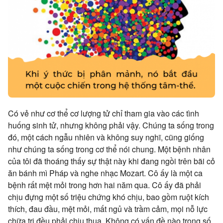
Có vẻ như cơ thể cơ lượng tử chỉ tham gia vào các tình
huống sinh tử, nhưng không phải vậy. Chúng ta sống trong
đó, một cách ngẫu nhiên và không suy nghĩ, cũng giống
như chúng ta sống trong cơ thể nói chung. Một bệnh nhân
của tôi đã thoáng thấy sự thật này khi đang ngồi trên bãi cỏ
ăn bánh mì Pháp và nghe nhạc Mozart. Cô ấy là một ca
bệnh rất mệt mỏi trong hơn hai năm qua. Cô ấy đã phải
chịu đựng một số triệu chứng khó chịu, bao gồm ruột kích
thích, đau đầu, mệt mỏi, mất ngủ và trầm cảm, mọi nỗ lực
chữa trị đều phải chịu thua. Không có vấn đề nào trong số