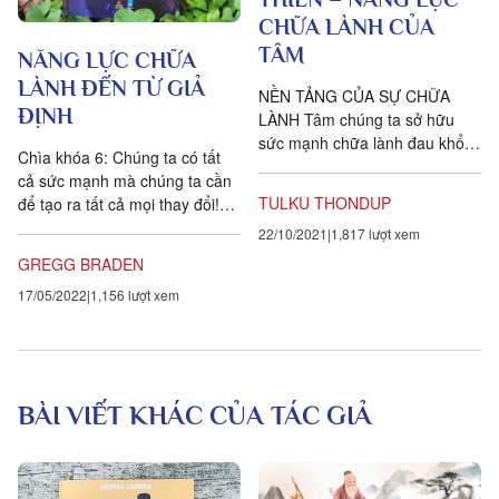
CHỮA LÀNH CỦA
TÂM
NĂNG LỰC CHỮA
LÀNH ĐẾN TỪ GIẢ
NỀN TẢNG CỦA SỰ CHỮA
ĐỊNH
LÀNH Tâm chúng ta sở hữu
sức mạnh chữa lành đau khổ
Chìa khóa 6: Chúng ta có tất
và tạo ra hạnh phúc. Nếu
cả sức mạnh mà chúng ta cần
chúng ta sử dụng sức mạnh
TULKU THONDUP
để tạo ra tất cả mọi thay đổi!
này...
Năng lực này có sẵn đối với
22/10/2021
1,817 lượt xem
chúng...
GREGG BRADEN
17/05/2022
1,156 lượt xem
BÀI VIẾT KHÁC CỦA TÁC GIẢ