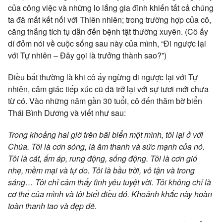
của công việc và những lo lắng gia đình khiến tất cả chúng
ta đã mất kết nối với Thiên nhiên; trong trường hợp của cô,
căng thẳng tích tụ dẫn đến bệnh tật thường xuyên. (Cô ấy
dí đỏm nói về cuộc sống sau này của mình, “Đi ngược lại
với Tự nhiên – Đây gọi là trưởng thành sao?”)
Điều bất thường là khi cô ấy ngừng đi ngược lại với Tự
nhiên, cảm giác tiếp xúc cũ đã trở lại với sự tươi mới chưa
từ có. Vào những năm gần 30 tuổi, cô đến thăm bờ biển
Thái Bình Dương và viết như sau:
Trong khoảng hai giờ trên bãi biển một mình, tôi lại ở với
Chúa. Tôi là cơn sóng, là âm thanh và sức mạnh của nó.
Tôi là cát, ấm áp, rung động, sống động. Tôi là cơn gió
nhẹ, mềm mại và tự do. Tôi là bầu trời, vô tận và trong
sáng… Tôi chỉ cảm thấy tình yêu tuyệt vời. Tôi không chỉ là
cơ thể của mình và tôi biết điều đó. Khoảnh khắc này hoàn
toàn thanh tao và đẹp đẽ.