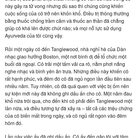
này gây ra tử vong nhưng dù sao thì chúng cũng khiến
cuộc sống của cô trở nên khốn khổ. Điều trị thông thường
bằng thuốc chống trầm cảm và thuốc an thần đã chẳng
giúp cô khá lên được chút nào; và mọi nỗ lực sử dụng
Ayurveda của tôi cũng vậy.
Rồi một ngày cô đến Tanglewood, nhà nghỉ hè của Dàn
nhạc giao hưởng Boston, một nơi bình dị để tổ chức một
buổi dã ngoại. Cô trải một tấm vải ca rô, nằm phơi nắng
nghe nhạc và bình yên ăn trưa. Những điều này khiến cô
rất hạnh phúc, và đêm đó cô đã ngủ ngon lần đầu tiên sau
nhiều năm. Tuy nhiên, cô đã quá quen với việc bị ốm nên
sự kiện mới này đã không ghi dấu ấn cho cô. Một năm đau
khổ nữa trôi qua, cho đến khi cô phải đến Tanglewood một
lần nữa, và điều tương tự đã xảy ra – tất cả các triệu chứng
của cô biến mất trong ngày, và cô ngủ rất ngon vào đêm
hôm đó.
Lần này việc ấy đã ghi dấu ấn. Cô ấy đến gặp tôi với tâm