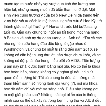
muốn tạo ra bước nhảy vọt vượt qua tình thế lưỡng nan
hiện tại, nhưng mong muốn đã biến thành chờ đợi. Một
sinh viên cùng trường y của tôi ở New Delhi đã thăng tiến
vượt bậc với tư cách là một bác sĩ nghiên cứu ở Hoa Kỳ, trở
thành giáo sư tại Trường Y Harvard trước khi bước sang
tuổi 45. Gần đây chúng tôi ngồi ăn tối trong một nhà hàng
ở Boston và anh ấy dự đoán tương lai. Anh nói: “Tất cả các
nhà nghiên cứu hàng đầu đều lặng lẽ gặp nhau ở
Washington, và chúng tôi nhất trí rằng đến năm 2010, sẽ
không có căn bệnh ung thư lớn nào được chữa khỏi, và sẽ
không có đột phá nào trong hiểu biết về AIDS. Tiên lượng
u ám này phải được tránh bằng mọi giá. Nó có thể là khoa
học hoàn hảo, nhưng không có ý nghĩa gì nếu nhìn từ
quan điểm lượng tử. Tất cả chúng ta đều là những nhà
thám hiểm sành sỏi trong lãnh địa vùng (?), nơi mà khoa
học dò dẫm chỉ với một tia sáng nhỏ. Điều này không gợi
ra một giải pháp sao? Những thất bại bí ẩn của trí thông
minh của cơ thể đã xảy ra trong bệnh ung thư và AIDS đều
có thể được xác định bởi một sự biến dạng duy nhất – một