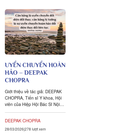
UYỂN CHUYỂN HOÀN
HẢO – DEEPAK
CHOPRA
Giới thiệu về tác giả: DEEPAK
CHOPRA, Tiến sĩ Y khoa, Hội
viên của Hiệp Hội Bác Sĩ Nội
Khoa Hoa Kỳ (FACP), Hội viên
của Hiệp Hội Bác Sĩ...
DEEPAK CHOPRA
28/03/2026
278 lượt xem