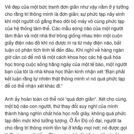
Vẻ đẹp của một bức tranh đơn giản như vậy nằm ở ý tưởng
cho rằng trí thông minh là đơn giản; sự phức tạp nảy sinh
khi một người cố gắng theo dõi bộ máy vô cùng phức tạp
của hệ thống tâm-thể. Các mẫu sóng não của một người
tâm thần và một nhà thơ trông giống nhau trên một cuộn
giấy điện não đồ khi nó được in ra từ máy điện não, bất
luận có phân tích tinh tế đến đâu. Khi nghĩ về hàng ngàn
giờ cần có để mô tả một cách khoa học các hệ quả hóa
học trong cuộc sống hằng ngày của một tế bào, một người
bạn của tôi là nhà khoa học thần kinh nhận xét “Bạn phải
kết luận rằng tự nhiên thật thông minh vì nó quá phức tạp
để có thể nhận xét khác đi.”
Anh ấy hoàn toàn có thể nói “quá đơn giản”. Xét cho cùng,
một bộ não con người, thứ thay đổi suy nghĩ của mình
thành hàng nghìn chất hóa học mỗi giây, không quá phức
tạp đến mức khó tưởng tượng. Ở Ấn Độ cổ đại, người ta
cho rằng trí thông minh tồn tại ở khắp mọi nơi; nó được gọi