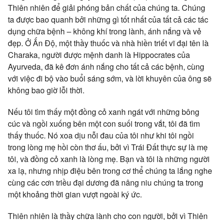
Thiên nhiên để giải phóng bản chất của chúng ta. Chúng
ta được bao quanh bởi những gì tốt nhất của tất cả các tác
dụng chữa bệnh – không khí trong lành, ánh nắng và vẻ
đẹp. Ở Ấn Độ, một thầy thuốc và nhà hiền triết vĩ đại tên là
Charaka, người được mệnh danh là Hippocrates của
Ayurveda, đã kê đơn ánh nắng cho tất cả các bệnh, cùng
với việc đi bộ vào buổi sáng sớm, và lời khuyên của ông sẽ
không bao giờ lỗi thời.
Nếu tôi tìm thấy một đồng cỏ xanh ngát với những bông
cúc và ngồi xuống bên một con suối trong vắt, tôi đã tìm
thấy thuốc. Nó xoa dịu nỗi đau của tôi như khi tôi ngồi
trong lòng mẹ hồi còn thơ ấu, bởi vì Trái Đất thực sự là mẹ
tôi, và đồng cỏ xanh là lòng mẹ. Bạn và tôi là những người
xa lạ, nhưng nhịp điệu bên trong cơ thể chúng ta lắng nghe
cùng các cơn triều đại dương đã nâng niu chúng ta trong
một khoảng thời gian vượt ngoài ký ức.
Thiên nhiên là thầy chữa lành cho con người, bởi vì Thiên