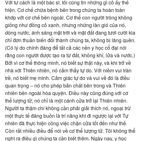
Với tư cách là một bác sĩ, tôi cũng tin những gì cô ấy thể
hiện. Cơ chế chữa bệnh bên trong chúng ta hoàn toàn
khớp với cơ chế bên ngoài. Cơ thể con người trông không
giống như đồng cỏ xanh, nhưng những làn gió của nó,
dòng nước, ánh sáng mặt trời và mặt đất đang tươi cười kia
chỉ đơn thuần biến đổi thành chúng ta, không bị lãng quên.
(Có lý do chính đáng để tất cả các nền y học cổ đại nói
rằng con người được tạo ra từ đất, không khí, lửa và nước.)
Bởi vì cơ thể thông minh, nó biết sự thật này, và khi trở về
nhà với Thiên nhiên, nó cảm thấy tự do. Với niềm vui tràn
trề, nó biết mẹ mình. Cảm giác tự do và vui vẻ đó là điều
quan trọng – nó cho phép bản chất bên trong và Thiên
nhiên bên ngoài hòa quyện. Điều này cũng đúng với cơ
thể lượng tử; nó chỉ là một cánh cửa trở lại Thiên nhiên.
Người ta thậm chí không cần phải giải thích nó, ngoại trừ
một thực tế đáng buồn là trí năng khi đi ngược lại với Tự
nhiên đã thực hiện công việc chặn cửa tốt đến như thế.
Còn rất nhiều điều để nói về cơ thể lượng tử. Tôi không thể
nghĩ ra điều gì chúng ta cần biết thêm. Ngày nay, y học