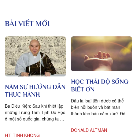
BÀI VIẾT MỚI
HỌC THÁI ĐỘ SỐNG
NĂM SỰ HƯỚNG DẪN
BIẾT ƠN
THỰC HÀNH
Đâu là loại tiên dược có thể
Ba Điều Kiện: Sau khi thiết lập
biến nỗi buồn và bất mãn
những Trung Tâm Tịnh Độ Học
thành kho báu cảm xúc? Đó
ở một số quốc gia, chúng ta đặt
chính là lòng biết ơn, trong
ra năm sự hướng dẫn cho các
tiếng Anh là gratitude, bắt...
DONALD ALTMAN
hành giả Tịnh...
HT. TỊNH KHÔNG