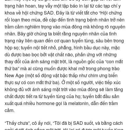
trạng hân hoan, tay vẫy một tập báo in lại từ các tạp chí y
khoa về hội chứng SAD. Đây là từ viết tắt cho “Hội chứng
rối loạn theo mùa, đề cập đến tình trạng bệnh nhân trở nên
trầm cảm nghiêm trọng vào mùa đông mà không rõ nguyên
nhân. Bây giờ chúng ta biết rằng nguyên nhân của tình
trạng này liên quan đến cơ quan tuyến tùng, sâu bên trong
hộp sọ; tuyến nội tiết nhỏ, phẳng, hình bầu dục này, mặc
dù được bao bọc bởi vật chất não, phản ứng với những
thay đổi của ánh sáng mặt trời, là nguồn gốc của “con mắt
thứ ba” mà ai cũng muốn được khai mở trong phong trào
New Age (một số động vật bậc thấp như chim ưng biển
thực sự có con mắt thứ ba). Ở một số người, việc tiếp xúc
không đủ với ánh sáng mặt trời vào mùa đông sẽ làm tăng
chất được tiết ra từ tuyến tùng của họ; tuyến bắt đầu sản
xuất quá nhiều hormone gọi là melatonin, dẫn đến trầm
cảm.
“Thấy chưa”, cô ấy nói, “Tôi đã bị SAD suốt, và bằng cách
ngồi dưới ánh nắng mặt trời, tôi lại có được một tuyến tùng