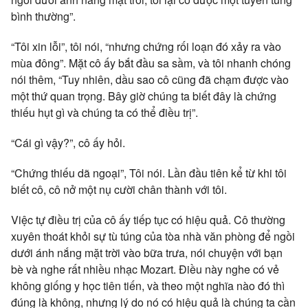
bình thường”.
“Tôi xin lỗi”, tôi nói, “nhưng chứng rối loạn đó xảy ra vào
mùa đông”. Mặt cô ấy bắt đầu sa sầm, và tôi nhanh chóng
nói thêm, “Tuy nhiên, dầu sao cô cũng đã chạm được vào
một thứ quan trọng. Bây giờ chúng ta biết đây là chứng
thiếu hụt gì và chúng ta có thể điều trị”.
“Cái gì vậy?”, cô ấy hỏi.
“Chứng thiếu dã ngoại”, Tôi nói. Lần đầu tiên kể từ khi tôi
biết cô, cô nở một nụ cười chân thành với tôi.
Việc tự điều trị của cô ấy tiếp tục có hiệu quả. Cô thường
xuyên thoát khỏi sự tù túng của tòa nhà văn phòng để ngồi
dưới ánh nắng mặt trời vào bữa trưa, nói chuyện với bạn
bè và nghe rất nhiều nhạc Mozart. Điều này nghe có vẻ
không giống y học tiên tiến, và theo một nghĩa nào đó thì
đúng là không, nhưng lý do nó có hiệu quả là chúng ta cần