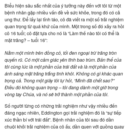
Biểu hiện sâu sắc nhất của ý tưởng này đến với tôi từ một
bệnh nhân gặp nhiều vấn đề về sức khỏe, trong đó có cả
ung thư. Để lấy lại tỉnh táo, cô đã viết ra một số trải nghiệm
quan trọng từ quá khứ của mình. Một trong số đó xảy ra hồi
cô 16 tuổi; cô đặt tựa cho nó là “Làm thế nào tôi có thể là
mặt trăng? – tuổi 16”:
Nằm một mình trên đồng cỏ, tối đen ngoại trừ trăng tròn
quyến rũ. Có một cảm giác yên tĩnh bao trùm. Bản thể của
tôi cùng lúc là một phần của trái đất và là một phần của
ánh sáng mặt trăng trắng tinh khôi. Không có gì khác quan
trọng cả. Trong một giây tôi tự hỏi, “Mình đã chết sao?”
Điều đó không quan trọng – tôi đang dành một giờ trong
vòng tay Chúa, và nó sẽ trở thành một phần của tôi.
Số người từng có những trải nghiệm như vậy nhiều đến
đáng ngạc nhiên, Eddington gọi trải nghiệm đó là “sự tiếp
xúc thần bí với trái đất”. Bệnh nhân của tôi sau đó dần
chuội khỏi trải nghiệm của cô ấy, dần quen với guồng quay