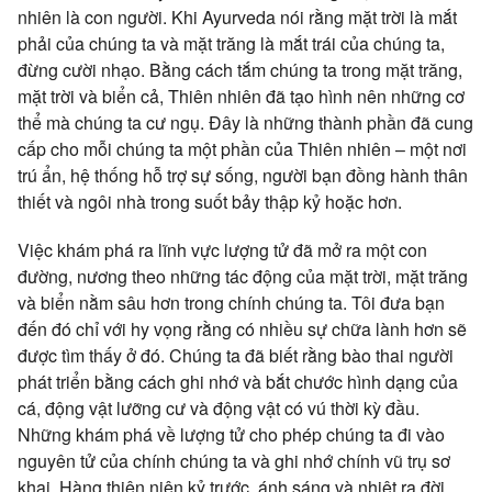
nhiên là con người. Khi Ayurveda nói rằng mặt trời là mắt
phải của chúng ta và mặt trăng là mắt trái của chúng ta,
đừng cười nhạo. Bằng cách tắm chúng ta trong mặt trăng,
mặt trời và biển cả, Thiên nhiên đã tạo hình nên những cơ
thể mà chúng ta cư ngụ. Đây là những thành phần đã cung
cấp cho mỗi chúng ta một phần của Thiên nhiên – một nơi
trú ẩn, hệ thống hỗ trợ sự sống, người bạn đồng hành thân
thiết và ngôi nhà trong suốt bảy thập kỷ hoặc hơn.
Việc khám phá ra lĩnh vực lượng tử đã mở ra một con
đường, nương theo những tác động của mặt trời, mặt trăng
và biển nằm sâu hơn trong chính chúng ta. Tôi đưa bạn
đến đó chỉ với hy vọng rằng có nhiều sự chữa lành hơn sẽ
được tìm thấy ở đó. Chúng ta đã biết rằng bào thai người
phát triển bằng cách ghi nhớ và bắt chước hình dạng của
cá, động vật lưỡng cư và động vật có vú thời kỳ đầu.
Những khám phá về lượng tử cho phép chúng ta đi vào
nguyên tử của chính chúng ta và ghi nhớ chính vũ trụ sơ
khai. Hàng thiên niên kỷ trước, ánh sáng và nhiệt ra đời