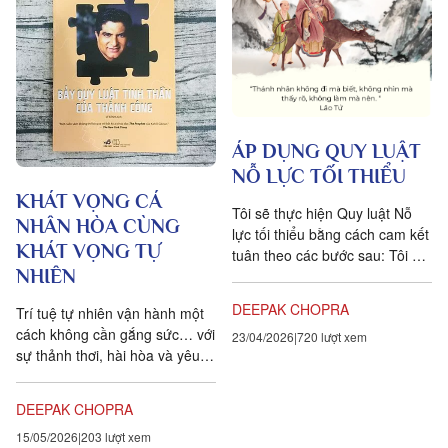
ÁP DỤNG QUY LUẬT
NỖ LỰC TỐI THIỂU
KHÁT VỌNG CÁ
Tôi sẽ thực hiện Quy luật Nỗ
NHÂN HÒA CÙNG
lực tối thiểu bằng cách cam kết
KHÁT VỌNG TỰ
tuân theo các bước sau: Tôi sẽ
NHIÊN
thực hiện việc Chấp nhận.
Ngày hôm nay tôi...
DEEPAK CHOPRA
Trí tuệ tự nhiên vận hành một
cách không cần gắng sức… với
23/04/2026
720 lượt xem
sự thảnh thơi, hài hòa và yêu
thương. Và khi khai thác những
nguồn lực hài hòa,...
DEEPAK CHOPRA
15/05/2026
203 lượt xem