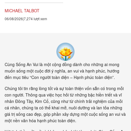
đều chứng tỏ rằng vạn vật ít
tính cá thể hơn rất nhiều so với
MICHAEL TALBOT
chúng ta tưởng. Một câu
06/08/2026
7,274 lượt xem
chuyện khoa học đang xuất
hiện cung cấp bằng chứng cho
thấy toàn bộ vật chất tồn tại
trong một mạng nhằng nhịt các
kết nối. Khía cạnh quan trọng
nhất của sự sống không còn là
vật nữa, mà là mối liên hệ giữa
các vật.
Cùng Sống An Vui là một cộng đồng dành cho những ai mong
muốn sống một cuộc đời ý nghĩa, an vui và hạnh phúc, hướng
đến mục tiêu “Con người toàn diện – Hạnh phúc toàn diện”.
Chúng tôi tin rằng lòng tốt và sự toàn thiện vốn sẵn có trong mỗi
con người. Thông qua việc học hỏi từ những bậc hiền triết và vĩ
nhân Đông Tây, Kim Cổ, cũng như từ chính trải nghiệm của mỗi
cá nhân, chúng ta có thể khai mở, nuôi dưỡng và lan tỏa những
giá trị sống cao đẹp, góp phần xây dựng một cuộc sống an vui và
một nền văn hóa hạnh phúc toàn diện.