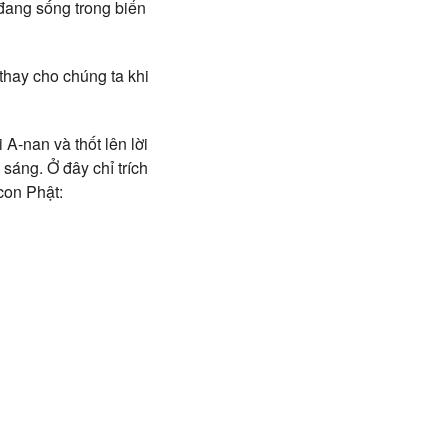
 đang sống trong biển
thay cho chúng ta khi
A-nan và thốt lên lời
sáng. Ở đây chỉ trích
con Phật: