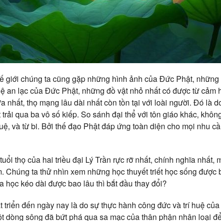
hế giới chúng ta cũng gặp những hình ảnh của Đức Phật, những t
ệ an lạc của Đức Phật, những đồ vật nhỏ nhất có được từ cảm 
a nhất, thọ mạng lâu dài nhất còn tồn tại với loài người. Đó là d
 trải qua ba vô số kiếp. So sánh đại thể với tôn giáo khác, khô
 huệ, và từ bi. Bởi thế đạo Phật đáp ứng toàn diện cho mọi nhu cầ
ổi thọ của hai triều đại Lý Trần rực rỡ nhất, chính nghĩa nhất, m
. Chúng ta thử nhìn xem những học thuyết triết học sống được 
a học kéo dài được bao lâu thì bắt đầu thay đổi?
t triển đến ngày nay là do sự thực hành công đức và trí huệ của
ột dòng sông đã bứt phá qua sa mạc của thân phận nhân loại đ