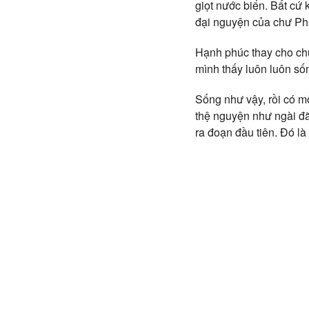
giọt nước biển. Bất cứ 
đại nguyện của chư Ph
Hạnh phúc thay cho chú
mình thấy luôn luôn số
Sống như vậy, rồi có m
thệ nguyện như ngài đã
ra đoạn đầu tiên. Đó l