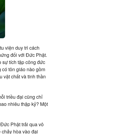
u viện duy trì cách
hứng đối với Đức Phật.
o sự tích tập công đức
ng có tôn giáo nào gồm
u vật chất và tinh thần
ỗi triều đại cũng chỉ
bao nhiêu thập kỷ? Một
 Đức Phật trải qua vô
ể chảy hòa vào đại