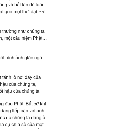
ng và bất tận đó luôn
t qua mọi thời đại. Đó
nh thường như chúng ta
inh, một câu niệm Phật…
?
một hình ảnh giác ngộ
t tánh ở nơi đáy của
i hậu của chúng ta,
ối hậu của chúng ta.
ng đạo Phật. Bất cứ khi
a đang tiếp cận với ánh
 lúc đó chúng ta đang ở
 là sự chia sẻ của một