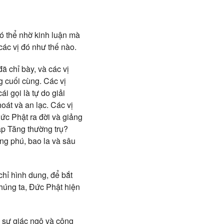
có thể nhờ kinh luận mà
các vị đó như thế nào.
ã chỉ bày, và các vị
 cuối cùng. Các vị
i gọi là tự do giải
hoát và an lạc. Các vị
ức Phật ra đời và giảng
háp Tăng thường trụ?
ng phú, bao la và sâu
chỉ hình dung, để bắt
húng ta, Đức Phật hiện
o sự giác ngộ và công