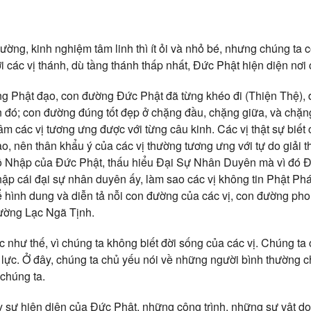
ờng, kinh nghiệm tâm linh thì ít ỏi và nhỏ bé, nhưng chúng ta 
 các vị thánh, dù tầng thánh thấp nhất, Đức Phật hiện diện nơi 
ng Phật đạo, con đường Đức Phật đã từng khéo đi (Thiện Thệ), đ
 đó; con đường đúng tốt đẹp ở chặng đầu, chặng giữa, và chặng
âm các vị tương ưng được với từng câu kinh. Các vị thật sự biết cá
nào, nên thân khẩu ý của các vị thường tương ưng với tự do giải t
ộ Nhập của Đức Phật, thấu hiểu Đại Sự Nhân Duyên mà vì đó Đ
nhập cái đại sự nhân duyên ấy, làm sao các vị không tin Phật P
 hình dung và diễn tả nỗi con đường của các vị, con đường pho
ường Lạc Ngã Tịnh.
c như thế, vì chúng ta không biết đời sống của các vị. Chúng ta 
lực. Ở đây, chúng ta chủ yếu nói về những người bình thường c
 chúng ta.
y sự hiện diện của Đức Phật, những công trình, những sự vật d