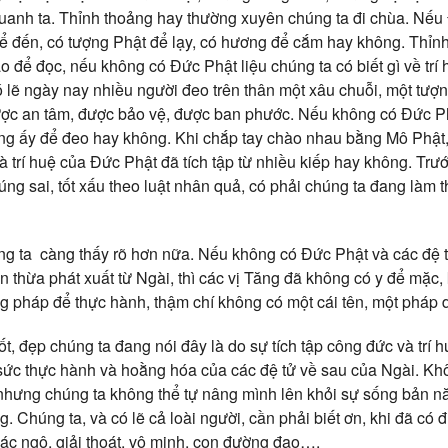
anh ta. Thỉnh thoảng hay thường xuyên chúng ta đi chùa. Nếu 
để đến, có tượng Phật để lạy, có hương để cắm hay không. Thỉn
 để đọc, nếu không có Đức Phật liệu chúng ta có biết gì về trí 
 lẽ ngày nay nhiều người đeo trên thân một xâu chuỗi, một tượn
ợc an tâm, được bảo vệ, được ban phước. Nếu không có Đức Phậ
êng ấy để đeo hay không. Khi chắp tay chào nhau bằng Mô Phật,
 trí huệ của Đức Phật đã tích tập từ nhiều kiếp hay không. Trư
úng sai, tốt xấu theo luật nhân quả, có phải chúng ta đang làm 
g ta càng thấy rõ hơn nữa. Nếu không có Đức Phật và các đệ tử
n thừa phát xuất từ Ngài, thì các vị Tăng đã không có y để mặc,
 pháp để thực hành, thậm chí không có một cái tên, một pháp 
ốt, đẹp chúng ta đang nói đây là do sự tích tập công đức và trí 
 sức thực hành và hoằng hóa của các đệ tử về sau của Ngài. Kh
 nhưng chúng ta không thể tự nâng mình lên khỏi sự sống bản n
ng. Chúng ta, và có lẽ cả loài người, cần phải biết ơn, khi đã có
c ngộ, giải thoát, vô minh, con đường đạo….