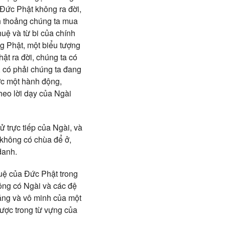
Đức Phật không ra đời,
h thoảng chúng ta mua
huệ và từ bi của chính
g Phật, một biểu tượng
t ra đời, chúng ta có
 có phải chúng ta đang
ớc một hành động,
theo lời dạy của Ngài
 trực tiếp của Ngài, và
 không có chùa để ở,
danh.
huệ của Đức Phật trong
ông có Ngài và các đệ
ăng và vô minh của một
 được trong từ vựng của