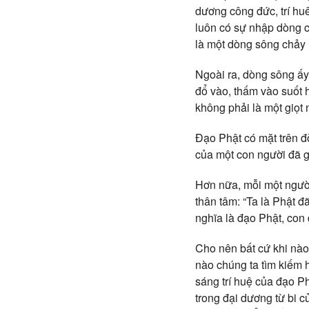
dương công đức, trí hu
luôn có sự nhập dòng c
là một dòng sông chảy 
Ngoài ra, dòng sông ấy
đổ vào, thấm vào suốt 
không phải là một giọt
Đạo Phật có mặt trên đờ
của một con người đã g
Hơn nữa, mỗi một người
thân tâm: “Ta là Phật đ
nghĩa là đạo Phật, con 
Cho nên bất cứ khi nào 
nào chúng ta tìm kiếm h
sáng trí huệ của đạo Ph
trong đại dương từ bi c