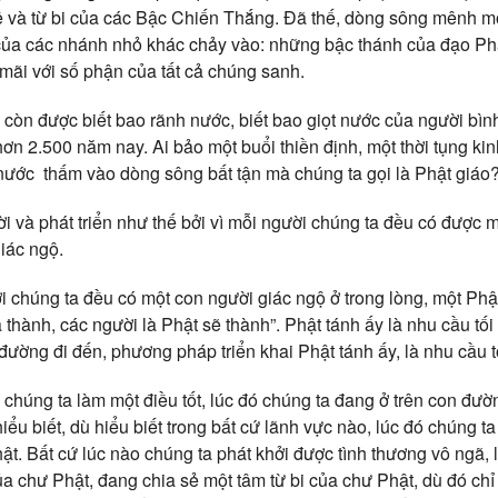
ê và từ bi của các Bậc Chiến Thắng. Đã thế, dòng sông mênh mô
ủa các nhánh nhỏ khác chảy vào: những bậc thánh của đạo Phậ
mãi với số phận của tất cả chúng sanh.
 còn được biết bao rãnh nước, biết bao giọt nước của người bì
hơn 2.500 năm nay. Ai bảo một buổi thiền định, một thời tụng k
 nước thấm vào dòng sông bất tận mà chúng ta gọi là Phật giáo
i và phát triển như thế bởi vì mỗi người chúng ta đều có được 
iác ngộ.
 chúng ta đều có một con người giác ngộ ở trong lòng, một Phậ
ã thành, các người là Phật sẽ thành”. Phật tánh ấy là nhu cầu tố
đường đi đến, phương pháp triển khai Phật tánh ấy, là nhu cầu t
chúng ta làm một điều tốt, lúc đó chúng ta đang ở trên con đườ
iểu biết, dù hiểu biết trong bất cứ lãnh vực nào, lúc đó chúng t
ật. Bất cứ lúc nào chúng ta phát khởi được tình thương vô ngã,
ủa chư Phật, đang chia sẻ một tâm từ bi của chư Phật, dù đó chỉ