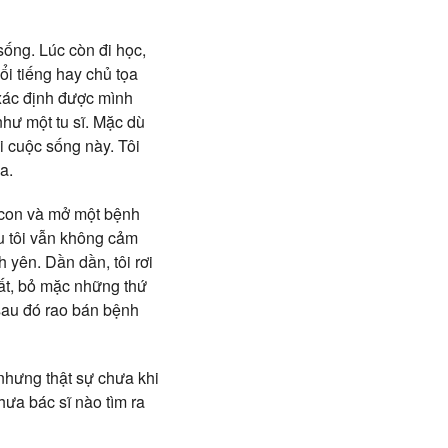
sống. Lúc còn đi học,
ổi tiếng hay chủ tọa
 xác định được mình
như một tu sĩ. Mặc dù
i cuộc sống này. Tôi
ia.
ó con và mở một bệnh
ều tôi vẫn không cảm
 yên. Dần dần, tôi rơi
mất, bỏ mặc những thứ
 sau đó rao bán bệnh
 nhưng thật sự chưa khi
hưa bác sĩ nào tìm ra