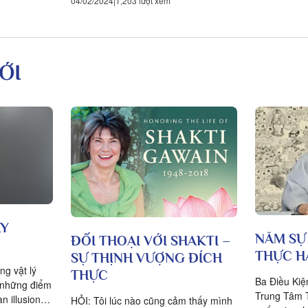
04/02/2024
1,203 lượt xem
ỚI
AY
NĂM SỰ
ĐỐI THOẠI VỚI SHAKTI –
THỰC H
SỰ THỊNH VƯỢNG ĐÍCH
ng vật lý
THỰC
Ba Điều Kiện
t những điểm
Trung Tâm 
an illusion?
HỎI: Tôi lúc nào cũng cảm thấy mình