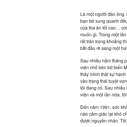
Là một người đàn ông, 
bạn bè xung quanh đều m
của tòa án tối cao… cò
muốn gì. Trong một lần
rất trân trọng khoảng t
bắt đầu rẽ sang một hướ
Sau nhiều năm tháng phi
viện nhỏ bên bờ biển M
thấy mình thật sự hạnh
vào trạng thái tuyệt v
tôi đang có. Sau nhiều 
viện và một lần nữa, tô
Đến năm 1991, sức khỏe 
nào cảm giác lại khó c
được nguyên nhân. Tôi 