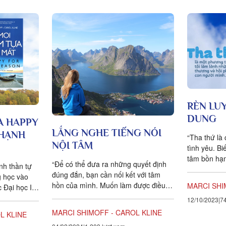
RÈN LU
DUNG
A HAPPY
LẮNG NGHE TIẾNG NÓI
 HẠNH
“Tha thứ là
NỘI TÂM
tình yêu. Bi
tâm bồn hạn
“Để có thể đưa ra những quyết định
inh thần tự
_ROBERT M
đúng đắn, bạn cần nối kết với tâm
ng học vào
phải...
hồn của mình. Muốn làm được điều
MARCI SHI
 Đại học Ivy
này thì bạn cần tĩnh tâm… vì...
12/10/2023
74
MARCI SHIMOFF - CAROL KLINE
L KLINE