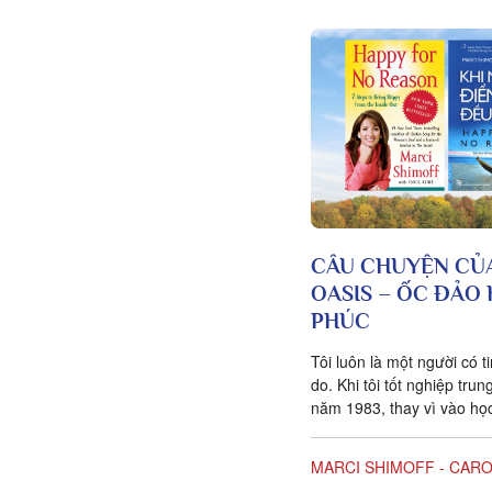
CÂU CHUYỆN CỦ
OASIS – ỐC ĐẢO
PHÚC
Tôi luôn là một người có t
do. Khi tôi tốt nghiệp tru
năm 1983, thay vì vào học
League theo như mong...
MARCI SHIMOFF - CARO