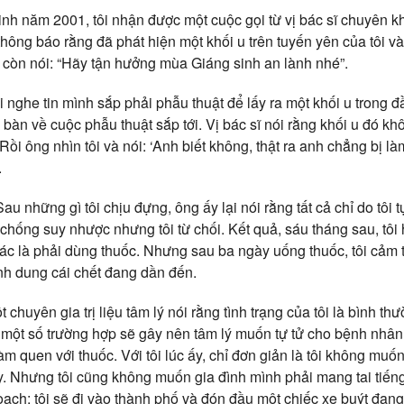
nh năm 2001, tôi nhận được một cuộc gọi từ vị bác sĩ chuyên kho
thông báo rằng đã phát hiện một khối u trên tuyến yên của tôi và
 còn nói: “Hãy tận hưởng mùa Giáng sinh an lành nhé”.
i nghe tin mình sắp phải phẫu thuật để lấy ra một khối u trong đầ
bàn về cuộc phẫu thuật sắp tới. Vị bác sĩ nói rằng khối u đó khôn
Rồi ông nhìn tôi và nói: ‘Anh biết không, thật ra anh chẳng bị là
.
au những gì tôi chịu đựng, ông ấy lại nói rằng tất cả chỉ do tôi 
chống suy nhược nhưng tôi từ chối. Kết quả, sáu tháng sau, tôi 
c là phải dùng thuốc. Nhưng sau ba ngày uống thuốc, tôi cảm t
ình dung cái chết đang dần đến.
chuyên gia trị liệu tâm lý nói rằng tình trạng của tôi là bình th
một số trường hợp sẽ gây nên tâm lý muốn tự tử cho bệnh nhân,
làm quen với thuốc. Với tôi lúc ấy, chỉ đơn giản là tôi không mu
. Nhưng tôi cũng không muốn gia đình mình phải mang tai tiếng
hoạch: tôi sẽ đi vào thành phố và đón đầu một chiếc xe buýt đang