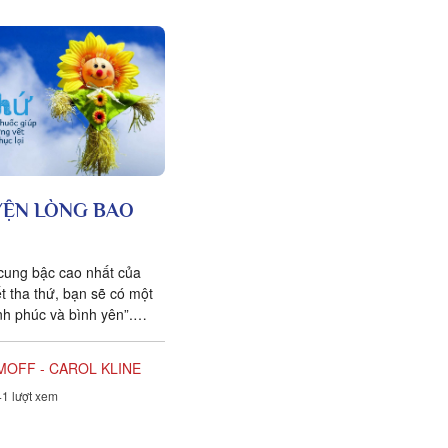
YỆN LÒNG BAO
 cung bậc cao nhất của
ết tha thứ, bạn sẽ có một
h phúc và bình yên”.
ULLER Tha thứ không
MOFF - CAROL KLINE
1 lượt xem