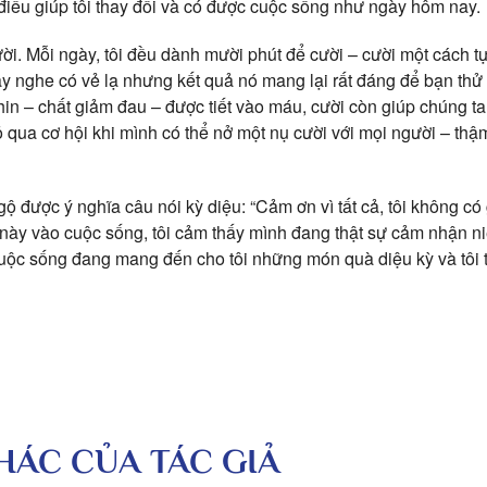
 điều giúp tôi thay đổi và có được cuộc sống như ngày hôm nay.
ười. Mỗi ngày, tôi đều dành mười phút để cười – cười một cách t
y nghe có vẻ lạ nhưng kết quả nó mang lại rất đáng để bạn thử 
hin – chất giảm đau – được tiết vào máu, cười còn giúp chúng t
ỏ qua cơ hội khi mình có thể nở một nụ cười với mọi người – thậm
ngộ được ý nghĩa câu nói kỳ diệu: “Cảm ơn vì tất cả, tôi không có
i này vào cuộc sống, tôi cảm thấy mình đang thật sự cảm nhận 
uộc sống đang mang đến cho tôi những món quà diệu kỳ và tôi 
KHÁC CỦA TÁC GIẢ