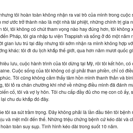
nhưng tôi hoàn toàn không nhận ra vai trò của mình trong cuộc 
ơ ước trở thành nào là một nhà tài phiệt, những chính trị gia n
n tôi, tôi không có chút tham vọng nào hay đúng hơn, tôi không
 đến Pháp, tôi gia nhập tu viện Trappish và sống ở đó một năm 
hời gian lưu trú tại đây nhưng tôi sớm nhận ra mình không hợp vớ
ng khác: tôi đi du lịch khắp thế giới, qua hơn năm mươi quốc g
êu lưu, cuộc hành trình của tôi dừng tại Mỹ, rôi tôi kết hôn, c
aine. Cuộc sống của tôi không có gì phải than phiền, chỉ có đi
 phúc. Tôi cũng không cảm thấy tâm hồn mình thanh thản và bình
ọng, tôi tỏ ra chán chường khi nhớ về những điều mình đã đánh 
biến cố, tôi và vợ ly hôn. Tôi chu cấp đầy đủ cho mẹ con cô ấy,
i lại chu du khắp đó đây.
tôi sa sút trầm trọng. Đây không phải là lần đầu tiên tôi bệnh
hịu và mệt mỏi đến thế. Những triệu chứng bệnh cứ kéo dài và c
hoàn toàn suy sụp. Tình hình kéo dài trong suốt 10 năm.