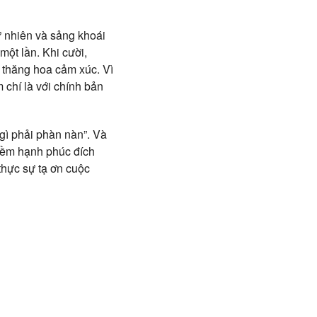
ự nhiên và sảng khoái
một lần. Khi cười,
a thăng hoa cảm xúc. Vì
 chí là với chính bản
 gì phải phàn nàn”. Và
niềm hạnh phúc đích
thực sự tạ ơn cuộc