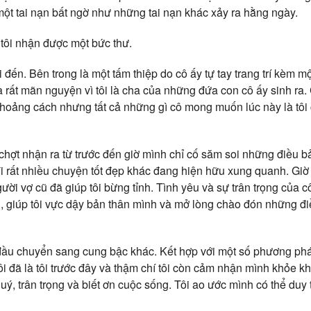
à một tai nạn bất ngờ như những tai nạn khác xảy ra hằng ngày.
 tôi nhận được một bức thư.
 đến. Bên trong là một tấm thiệp do cô ấy tự tay trang trí kèm một
à rất mãn nguyện vì tôi là cha của những đứa con cô ấy sinh ra.
khoảng cách nhưng tất cả những gì cô mong muốn lúc này là tôi 
 chợt nhận ra từ trước đến giờ mình chỉ cố săm soi những điều b
 rất nhiều chuyện tốt đẹp khác đang hiện hữu xung quanh. Giờ
ười vợ cũ đã giúp tôi bừng tỉnh. Tình yêu và sự trân trọng của c
i, giúp tôi vực dậy bản thân mình và mở lòng chào đón những đ
đầu chuyển sang cung bậc khác. Kết hợp với một số phương pháp 
ôi đã là tôi trước đây và thậm chí tôi còn cảm nhận mình khỏe 
u quý, trân trọng và biết ơn cuộc sống. Tôi ao ước mình có thể duy