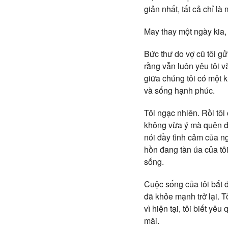
giản nhất, tất cả chỉ l
May thay một ngày kia,
Bức thư do vợ cũ tôi gửi
rằng vẫn luôn yêu tôi v
giữa chúng tôi có một 
và sống hạnh phúc.
Tôi ngạc nhiên. Rồi tôi
không vừa ý mà quên đi
nói đầy tình cảm của ng
hồn đang tàn úa của tô
sống.
Cuộc sống của tôi bắt 
đã khỏe mạnh trở lại. T
vì hiện tại, tôi biết yê
mãi.