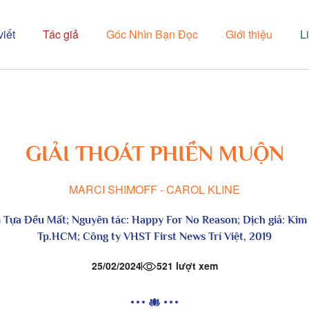
viết
Tác giả
Góc Nhìn Bạn Đọc
Giới thiệu
L
GIẢI THOÁT PHIỀN MUỘN
MARCI SHIMOFF - CAROL KLINE
 Tựa Đều Mất
; Nguyên tác: Happy For No Reason; Dịch giả: Kim
Tp.HCM; Công ty VHST First News Trí Việt, 2019
25/02/2024
521 lượt xem