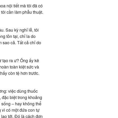
a nội tiết mà tôi đã có
 tôi cần làm phẫu thuật.
u. Sau kỳ nghỉ lễ, tôi
g tồn tại, chỉ la do
m sao cả. Tất cả chỉ do
tự tạo ra ư? Ông ấy kê
hoàn toàn kiệt sức và
hấy còn tệ hơn trước.
ường: việc dùng thuốc
 đặc biệt trong khoảng
ốn sống – hay không thể
 vì có một đứa con tự
 lao tới. Đó là cách đơn