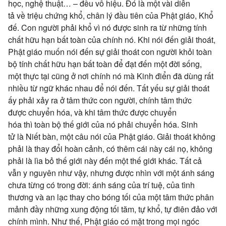
học, nghệ thuật… – đều
vô hiệu
. Đó là một vài
diễn
tả
về
triệu chứng
khổ,
chân lý
đầu tiên của
Phật giáo
,
Khổ
đế
.
Con người
phải khổ vì nó được sinh ra từ những
tính
chất
hữu hạn bất toàn của chính nó. Khi nói đến
giải thoát
,
Phật giáo
muốn nói đến
sự giải thoát
con người
khỏi
toàn
bộ
tính chất
hữu hạn bất toàn để
đạt đến
một đời
sống,
một
thực tại
cũng ở nơi chính nó mà K
inh điển
đã dùng rất
nhiều
từ ngữ
khác nhau để nói đến. Tất yếu
sự giải thoát
ấy phải xảy ra ở
tâm thức
con người
,
chính tâm
thức
được
chuyển hóa
, và khi
tâm thức
được
chuyển
hóa
thì
toàn bộ
thế giới
của nó phải
chuyển hóa
.
Sinh
tử
là
Niết bàn
, một câu nói của
Phật giáo
.
Giải thoát
không
phải là thay đổi
hoàn cảnh
, có thêm cái này cái nọ, không
phải là
lìa bỏ
thế giới
này đến
một thế
giới khác. Tất cả
vẫn
y nguyên
như vậy, nhưng được nhìn với một ánh sáng
chưa từng có
trong đời
: ánh sáng của
trí tuệ
, của
tình
thương
và
an lạc
thay cho bóng tối của một
tâm thức
phân
mảnh đầy những xung động
tối tăm,
tự khổ, tự
điên đảo
với
chính mình. Như thế,
Phật giáo
có mặt trong mọi ngóc