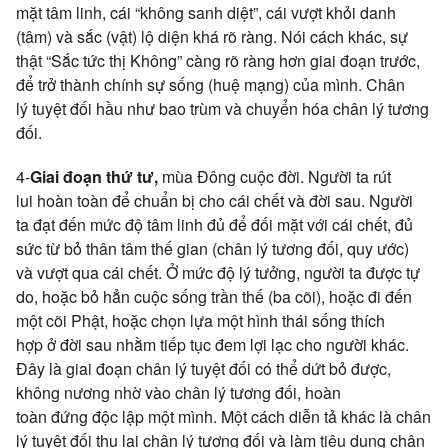
mặt
tâm linh
, cái “không sanh diệt”, cái vượt khỏi danh
(tâm) và sắc (vật)
lộ diện
khá
rõ ràng
. Nói cách khác,
sự
thật
“Sắc tức thị Không” càng
rõ ràng
hơn giai đoạn trước,
để
trở thành
chính sự sống (
huệ mạng
) của mình.
Chân
lý
tuyệt đối
hầu như bao trùm và
chuyển hóa
chân lý tương
đối
.
4-
Giai đoạn thứ tư,
mùa Đông
cuộc đời
. Người ta rút
lui
hoàn toàn
để chuẩn bị cho cái chết và
đời sau
. Người
ta
đạt đến
mức độ
tâm linh
đủ để đối mặt với cái chết,
đủ
sức
từ bỏ
thân tâm
thế gian
(
chân lý tương đối
,
quy ước
)
và
vượt qua
cái chết. Ở mức độ
lý tưởng
, người ta được
tự
do
, hoặc bỏ hẳn cuộc sống
trần thế
(
ba cõi
), hoặc đi đến
một
cõi Phật
, hoặc chọn lựa một hình thái sống
thích
hợp
ở
đời sau
nhằm
tiếp tục
đem
lợi lạc
cho người khác.
Đây là giai đoạn
chân lý
tuyệt đối
có thể dứt bỏ được,
không
nương nhờ
vào
chân lý tương đối
,
hoàn
toàn
đứng
độc lập
một mình
. Một cách
diễn tả
khác là
chân
lý
tuyệt đối
thu lại
chân lý tương đối
và làm tiêu dung
chân