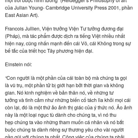
mọi
trói buộc
hình tướng” (Heidegger’s Philosophy of art
của Julian Young- Cambridge University Press 2001, phần
East Asian Art).
Francois Jullien, Viện trưởng Viện
Tư tưởng
đương đại
(Pháp), mà
tác phẩm
được dịch ra tiếng Việt nhiều nhất
hiện nay, cũng
nhấn mạnh
đến cái Vô, cái Không trong sự
bế tắc của
triết học
Tây phương
hiện đại
.
Einstein nói:
“
Con người là một phần của cái
toàn bộ
mà
chúng ta
gọi
là
vũ trụ
, một
phần tử
bị
giới hạn
bởi
thời gian
và
không
gian
. Nó
kinh nghiệm
về
bản thân
nó, về những
tư
tưởng
và tình cảm như những
biến cố
tách lìa khỏi mọi cái
còn lại, đó là một thứ
ảo ảnh
thị giác
của
ý thức
nó.
Ảo ảnh
này là một loại ngục tù dành cho
chúng ta
, vì nó thu
hẹp
chúng ta
vào những
tham muốn
cá nhân
và nó bắt
buộc
chúng ta
dành riêng sự
thương yêu
cho vài người
gần gũi với
chúng ta
nhất. Công việc của
chúng ta
phải