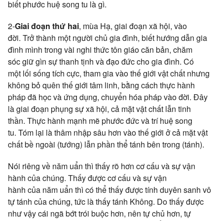
biết
phước huệ
song tu là gì.
2-
Giai đoạn thứ hai
,
mùa Hạ
, giai đoạn
xã hội
, vào
đời.
Trở thành
một người chủ
gia đình
, biết hướng dẫn
gia
đình
mình trong vài
nghi thức
tôn giáo
căn bản
, chăm
sóc
giữ gìn
sự
thanh tịnh
và
đạo đức
cho
gia đình
. Có
một
lối sống
tích cực
,
tham gia
vào
thế giới
vật chất
nhưng
không
bỏ quên
thế giới
tâm linh
, bằng cách
thực hành
pháp
đã học và
ứng dụng
,
chuyển hóa
pháp vào đời. Đây
là giai đoạn
phụng sự
xã hội
, cả mặt
vật chất
lẫn
tinh
thần
.
Thực hành
mạnh mẽ
phước đức
và
trí huệ
song
tu.
Tóm lại
là
thâm nhập
sâu hơn vào
thế giới
ở cả mặt
vật
chất
bề ngoài
(tướng) lẫn phần
thể tánh
bên trong (tánh).
Nói riêng về
năm uẩn
thì thấy rõ hơn cơ cấu và sự
vận
hành
của chúng. Thấy được cơ cấu và sự
vận
hành
của
năm uẩn
thì có thể thấy được tính
duyên sanh
vô
tự tánh
của chúng, tức là thấy
tánh Không
. Do thấy được
như vậy cái ngã bớt
trói buộc
hơn, nên
tự chủ
hơn,
tự