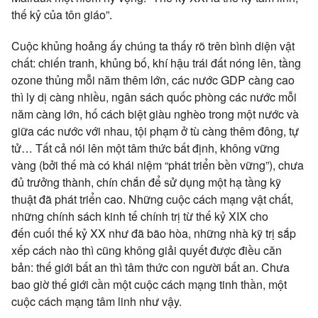
thế kỷ của tôn giáo”.
Cuộc khủng hoảng ấy
chúng ta
thấy rõ trên bình diện
vật
chất
: chiến tranh,
khủng bố
, khí hậu trái đất nóng lên, tầng
ozone thủng mỗi năm thêm lớn, các nước GDP càng cao
thì
ly dị
càng nhiều, ngân sách quốc phòng các nước mỗi
năm càng lớn, hố
cách biệt
giàu nghèo trong một nước và
giữa các nước
với nhau
,
tội phạm
ở tù càng thêm đông, tự
tử… Tất cả nói lên một
tâm thức
bất định
, không
vững
vàng
(bởi thế mà có khái niệm “phát triển bền vững”), chưa
đủ
trưởng thành
,
chín chắn
để
sử dụng
một hạ tầng kỹ
thuật đã phát triển cao. Những cuộc
cách mạng
vật chất
,
những chính sách kinh tế chính trị từ thế kỷ XIX
cho
đến
cuối thế kỷ XX như đã bão hòa, những nhà kỹ trị sắp
xếp cách nào thì cũng
không giải
quyết được điều
căn
bản
:
thế giới
bất an
thì
tâm thức
con người
bất an
.
Chưa
bao giờ
thế giới
cần một cuộc
cách mạng
tinh thần
, một
cuộc
cách mạng
tâm linh
như vậy.