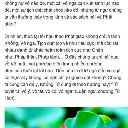
không
hư vô
nào đó, một cái
vô ngã
cạn kiệt
sinh lực
nào
đó, một sự
tịch diệt
chết chóc nào đó, những
từ ngữ
chúng
ta
vẫn thường thấy trong kinh và các sách nói về Phật
giáo?
Dĩ nhiên
,
thực tại
tối hậu
theo
Phật giáo
không chỉ là
tánh
Không
,
Vô ngã
,
Tịch diệt
(có vẻ như
tiêu cực
) mà còn rất
nhiều danh từ khác
hoàn toàn
tích cực
như
Chân
như
,
Pháp thân
,
Pháp tánh
… Ở đây
chúng ta
chỉ nói qua
về
Vô ngã
, một
phương diện
trong nhiều
phương
diện
của
thực tại
tối hậu
.
Tiến hóa
là đi từ ngã đến
vô ngã
,
có thực vậy không, có
nghịch lý
nghịch đời không?
Chúng
ta
cũng cần
để ý
,
Khổng Tử
cũng
đi theo
hướng này: “Tử
tuyệt tứ:
vô ý
, vô tất,
vô cố
, vô ngã” (Luận ngư, chương Tử
Hãn).