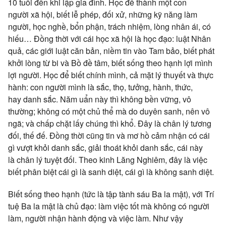
10 tuổi đến khi
lập gia đình
. Học để thành một
con
người
xã hội
, biết
lễ phép
, đối xử, những kỹ năng làm
người,
học nghề
, bổn phận,
trách nhiệm
,
lòng nhân
ái, có
hiếu…
Đồng thời
với cái học
xã hội
là
học đạo
:
luật Nhân
quả
, các
giới luật
căn bản
,
niềm tin
vào
Tam bảo
, biết
phát
khởi
lòng từ
bi và
Bồ đề tâm
, biết sống theo hạnh lợi mình
lợi người. Học để biết chính mình, cả mặt
lý thuyết
và
thực
hành
:
con người
mình là sắc, thọ, tưởng, hành, thức,
hay
danh sắc
.
Năm uẩn
này thì không
bền vững
,
vô
thường
; không có một
chủ thể
mà do
duyên sanh
, nên
vô
ngã
; và
chấp chặt
lấy chúng thì khổ. Đây là
chân lý tương
đối
,
thế đế
.
Đồng thời
cũng tin và
mơ hồ
cảm nhận có cái
gì vượt khỏi
danh sắc
,
giải thoát
khỏi
danh sắc
, cái này
là
chân lý
tuyệt đối
. Theo
kinh Lăng Nghiêm
, đây là việc
biết
phân biệt
cái gì là
sanh diệt
, cái gì là không
sanh diệt
.
Biết sống theo hạnh (tức là tập tành
sáu Ba la mật
), với
Trí
tuệ
Ba la mật
là chủ đạo: làm việc tốt mà không có người
làm, người nhận hành động và
việc làm
. Như vậy