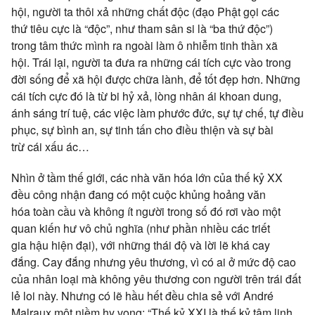
hội
, người ta thôi xả những chất độc (
đạo Phật
gọi các
thứ
tiêu cực
là “độc”, như
tham sân si
là “ba thứ độc”)
trong
tâm thức
mình ra ngoài làm
ô nhiễm
tinh thần
xã
hội
.
Trái lại
, người ta đưa ra những cái
tích cực
vào
trong
đời
sống để
xã hội
được chữa lành, để
tốt đẹp
hơn. Những
cái
tích cực
đó là
từ bi
hỷ xả
,
lòng nhân
ái
khoan dung
,
ánh
sáng trí
tuệ, các
việc làm
phước đức
, sự tự chế, tự
điều
phục
, sự
bình an
, sự
tinh tấn
cho điều thiện và sự
bài
trừ
cái xấu ác…
Nhìn ở tầm
thế giới
, các nhà
văn hóa
lớn của thế kỷ XX
đều
công nhận
đang có một cuộc khủng hoảng
văn
hóa
toàn cầu và không ít người trong số đó rơi vào một
quan kiến
hư vô chủ nghĩa
(như phần nhiều các
triết
gia
hậu
hiện đại
), với những
thái độ
và lời lẽ khá
cay
đắng
.
Cay đắng
nhưng
yêu thương
, vì có ai ở mức độ cao
của
nhân loại
mà không
yêu thương
con người
trên trái đất
lẻ loi này. Nhưng có lẽ hầu hết đều chia sẻ với André
Malraux một niềm
hy vọng
: “Thế kỷ XXI là thế kỷ
tâm linh
,