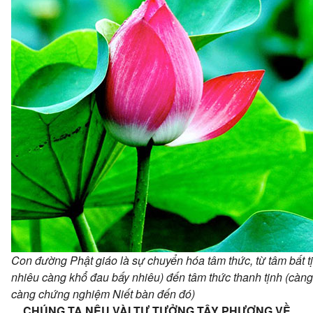
Con đường Phật giáo là sự chuyển hóa tâm thức, từ tâm bất tị
nhiêu càng khổ đau bấy nhiêu) đến tâm thức thanh tịnh (càng
càng chứng nghiệm Niết bàn đến đó)
CHÚNG TA NÊU VÀI TƯ TƯỞNG TÂY PHƯƠNG VỀ