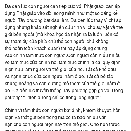
Đã đến lúc
con người
cần
tiếp xúc
với
Phật giáo
, cần
áp
dụng
Phật giáo
vào
đời sống
mình như một số
đáng kể
người Tây phương bắt đầu làm. Đã đến lúc thay vì chỉ
áp
dụng
những khảo sát
nghiên cứu
tinh vi
cho sự vật và
thế
giới
bên ngoài (mà khoa học đã
nhận ra
là luôn luôn có
sự
tham dự
của phía chủ thể
con người
chứ không
thể
hoàn toàn
khách quan) thì hãy
áp dụng
chúng
vào
chính tâm
thức
con người
.
Con người
cần hiểu nhiều
về
tâm thức
của chính nó,
tâm thức
chính là cái
quy định
hiện hữu
làm người và
thế giới
của nó. Tất cả khổ đau
và
hạnh phúc
của
con người
nằm ở đó. Tất cả bế tắc
khủng hoảng và
con đường
mở thoát của
thế giới
nằm ở
đó. Đã đến lúc
truyền thống
Tây phương gặp gỡ với Đông
phương: “Thiên đường chỉ có trong lòng người”.
Chính vì
tâm thức
con người
bất định
, khiếm khuyết,
hỗn
loạn
và thắt gút bên trong mà có ra bao nhiêu
vấn
nạn
cho
con người
hiện nay trên
thế giới
. Cho nên trước