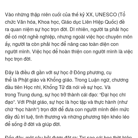
Vào những thập niên cuối của thế kỷ XX, UNESCO (Tổ
chức
Văn hóa
, Khoa học,
Giáo dục
Liên Hiệp
Quốc)
đề
ra
quan niệm
sự học
trọn đời
.
Dĩ nhiên
, người ta phải học
để có một nghề nghiệp, nhưng ngoài việc học chuyên môn
ấy, người ta còn phải học để
nâng cao
toàn diện
con
người
mình. Việc học để
hoàn thiện
con người
mình là việc
học
trọn đời
.
Đây là điều đi gần với sự học ở
Đông phương
,
cụ
thể
là
Phật giáo
và
Khổng giáo
. Trong
Luận ngữ
, chương
đầu tiên Học nhi,
Khổng Tử
đã nói về sự học. Và
trong
Trung dung
, sự học
trở thành
cái đạo: “Đại học chi
đạo”. Với
Phật giáo
, sự học là học tập và
thực hành
(như
chữ “học hành”)
trọn đời
để đưa
con người
mình đến mức
đầy đủ
trí tuệ
,
tình thương
và những
phương tiện khéo
léo
để sống ở đời và giúp đời.
Đến đây, một câu hỏi được đặt ra: Tại sao cái học thời
hiện