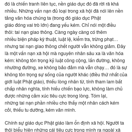
đó là chiến tranh
liên tục
, nền
giáo dục
đó đã
rời rã
khá
nhiều. Những
vấn nạn
đủ loại trong
xã hội
đã nói lên nền
tảng
văn hóa
chúng ta
(trong đó
giáo dục
Phật
giáo
đóng
vai trò
lớn) đang
yếu kém
. Chỉ nói một điều
thôi:
tai nạn
giao thông. Càng ngày càng có thêm
nhiều
biện pháp
kỹ thuật,
luật lệ
,
kiểm tra
,
trừng phạt
…
nhưng
tai nạn
giao thông chết người vẫn không giảm. Đây
là một
vấn nạn
xã hội
mà
nguyên nhân
sâu xa
là
văn hóa
kém: không
tôn trọng
kỷ luật
công cộng
, lấn đường, không
nhường đường, xe không
bảo đảm
mà vẫn chạy… đó là sự
không
tôn trọng
sự sống của người khác (điều thứ nhất của
giới luật
Phật giáo
), thiếu
lòng nhân từ
, tính
tham lam
bất
chấp
nhân nghĩa
, tính hiếu chiến bạo lực, không làm chủ
được những
cảm xúc
tiêu cực
trong lòng.
Tóm lại
,
những
tai nạn
phần nhiều cho thấy một nhân cách kém
cỏi, thiếu
tu dưỡng
, kém
văn minh
.
Chính
sự giáo
dục Phật
giáo làm ổn định
xã hội
. Người ta
thôi biểu hiện những cái
tiêu cực
trong mình ra ngoài
xã