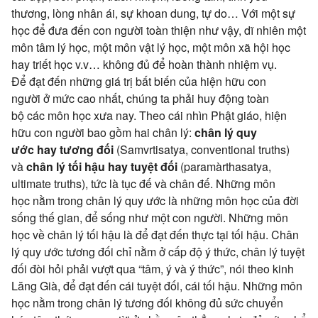
thương
,
lòng nhân
ái, sự
khoan dung
,
tự do
… Với một sự
học để đưa đến
con người
toàn thiện
như vậy,
dĩ nhiên
một
môn
tâm lý
học, một môn
vật lý
học, một môn
xã hội
học
hay
triết học
v.v… không đủ để
hoàn thành
nhiệm vụ
.
Để
đạt đến
những
giá trị
bất biến
của
hiện hữu
con
người
ở mức cao nhất,
chúng ta
phải huy động
toàn
bộ
các
môn học
xưa nay
. Theo cái nhìn
Phật giáo
,
hiện
hữu
con người
bao gồm
hai chân lý
:
chân lý
quy
ước
hay
tương đối
(Samvrtisatya, conventional truths)
và
chân lý
tối hậu
hay
tuyệt đối
(paramàrthasatya,
ultimate truths), tức là
tục đế
và
chân đế
. Những
môn
học
nằm trong
chân lý
quy ước
là những
môn học
của
đời
sống
thế gian
, để sống như một
con người
. Những
môn
học
về
chân lý
tối hậu
là để
đạt đến
thực tại
tối hậu
.
Chân
lý
quy ước
tương đối
chỉ nằm ở cấp độ
ý thức
,
chân lý
tuyệt
đối
đòi hỏi phải
vượt qua
“tâm, ý và ý thức”, nói theo
kinh
Lăng Già
, để
đạt đến
cái
tuyệt đối
, cái
tối hậu
. Những
môn
học
nằm trong
chân lý tương đối
không
đủ sức
chuyển