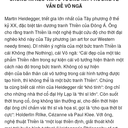
VẤN ĐỀ VÔ NGÃ
Martin Heidegger,
triết gia
lớn nhất của Tây phương ở thế
kỷ XX,
đặc biệt
tán dương
tranh Thiền của Đông Á. Ông
cho rằng tranh Thiền là một nghệ thuật
cứu độ
cho
thời đại
nghèo khó
này của Tây phương (an art for our Western
needy times).
Dĩ nhiên
ý nghĩa
của một
bức tranh
Thiền là
cái Không (the Nothing), cái
Vô ngã
: “Cái đẹp của một
tác
phẩm
Thiền nằm trong
sự kiện
cái
vô tướng
hiện thành
một
cách nào đó trong
bức tranh
. Không có sự
hiện
diện
của
bản thân
cái
vô tướng
trong cái
hình tướng
được
tạo hình, thì không thể là một
bức tranh
Thiền”.
Chúng
ta
cũng biết cái nhìn của Heidegger rất “khó tính”: ông chỉ
cho những nhà thơ cổ đại Hy Lạp là “thi sĩ lớn”. Còn suốt
thời trung cổ, ông không tán thưởng ai,
cho đến
thời
hiện
đại
ông chỉ chấm vài thi sĩ và họa sĩ, gọi là “cho qua thời bĩ
cực”: Holderlin Rilke, Cézanne và Paul Klee. Với ông,
nghệ thuật Thiền là “một loại
thiền định
,
giải thoát
khỏi