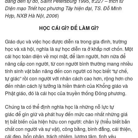
đẳng
đến
tự do
, Saint Petersburg 1995, tr.227 – trích từ
Diện mạo
Triết học
phương Tây
hiện đại
, TS. Đỗ Minh
Hợp, NXB Hà Nội, 2006
)
HỌC CÁI GÌ? ĐỂ LÀM GÌ?
Giáo dục
và việc học được diễn ra trong
gia đình
, trường
học và
xã hội
, nghĩa là sự học diễn ra ở khắp nơi chốn. Một
cái học
toàn diện
về mọi mặt, để làm người, hơn nữa để
nâng cấp
con người
, từ
con người
bình thường
mang nhiều
tính sinh vật
bản năng
đến
con người
có học biết “tự chế,
tự giác” rồi
con người
với nhân cách cao hơn, rộng hơn
cho
đến
nhân cách
lý tưởng
là
hiền thánh
của
Khổng giáo
và
Phật giáo
, đó là cái học của
truyền thống
Đông phương.
Chúng ta
có thể định
nghĩa học
là những
nỗ lực
tự
giác
để
gìn giữ
và phát huy đến mức cao nhất những
giá
trị
bất biến
của
hiện hữu
con người
:
chân lý
(
hiểu biết
bản
chất con người
và sự vật),
công bằng
,
bình đẳng
, cái thiện,
cái đẹp, bổn phận,
trách nhiệm
,
lương tâm
, tình
yêu