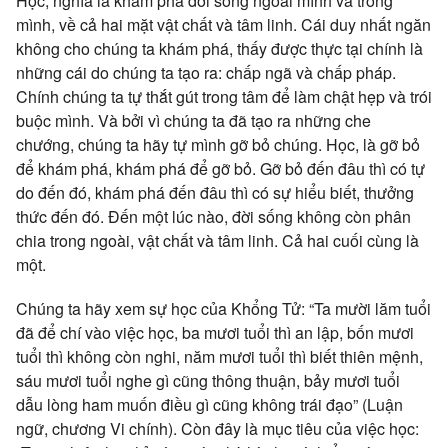
Học, nghĩa là
khám phá
đời sống
ngoài mình và trong
mình, về cả
hai mặt
vật chất
và
tâm linh
. Cái
duy nhất
ngăn
không cho
chúng ta
khám phá
, thấy được
thực tại
chính là
những cái do
chúng ta
tạo ra:
chấp ngã
và
chấp pháp
.
Chính
chúng ta
tự thắt gút trong tâm để làm chật hẹp và
trói
buộc
mình. Và bởi vì
chúng ta
đã tạo ra những che
chướng,
chúng ta
hãy tự mình gỡ bỏ chúng. Học, là gỡ bỏ
để
khám phá
,
khám phá
để gỡ bỏ. Gỡ bỏ đến đâu thì có
tự
do
đến đó,
khám phá
đến đâu thì có sự
hiểu biết
,
thưởng
thức
đến đó. Đến một lúc nào,
đời sống
không còn
phân
chia
trong ngoài,
vật chất
và
tâm linh
. Cả hai
cuối cùng
là
một.
Chúng ta
hãy xem sự học của
Khổng Tử
: “Ta mười lăm tuổi
đã để chí vào việc học, ba mươi tuổi thì
an lập
, bốn mươi
tuổi thì không còn nghi, năm mươi tuổi thì biết
thiên mệnh
,
sáu mươi tuổi nghe gì cũng thông thuận, bảy mươi tuổi
dẫu
lòng ham muốn
điều gì cũng không trái đạo” (
Luận
ngữ
, chương Vi chính). Còn đây là
mục tiêu
của việc học: