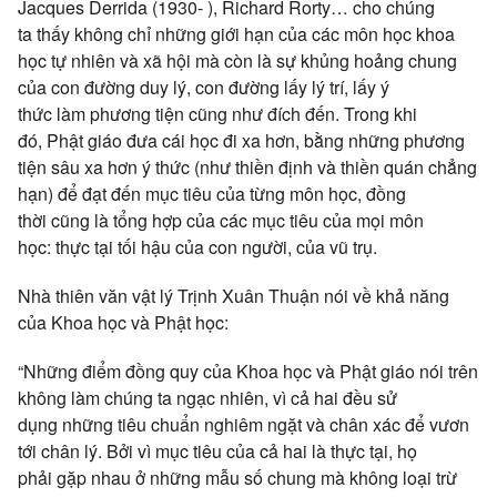
Jacques Derrida (1930- ), Richard Rorty… cho
chúng
ta
thấy không chỉ những
giới hạn
của các
môn học
khoa
học
tự nhiên
và
xã hội
mà còn là sự khủng hoảng chung
của
con đường
duy lý,
con đường
lấy
lý trí
, lấy
ý
thức
làm
phương tiện
cũng như đích đến. Trong khi
đó,
Phật giáo
đưa cái học đi
xa hơn
, bằng những
phương
tiện
sâu xa
hơn
ý thức
(như
thiền định
và
thiền quán
chẳng
hạn) để
đạt đến
mục tiêu
của từng
môn học
,
đồng
thời
cũng là tổng hợp của các
mục tiêu
của mọi
môn
học
:
thực tại
tối hậu
của
con người
, của
vũ trụ
.
Nhà
thiên văn
vật lý
Trịnh Xuân Thuận nói về khả năng
của Khoa học và
Phật học
:
“Những điểm
đồng quy
của Khoa học và
Phật giáo
nói trên
không làm
chúng ta
ngạc nhiên
, vì cả hai đều
sử
dụng
những
tiêu chuẩn
nghiêm ngặt và chân xác để vươn
tới
chân lý
. Bởi vì
mục tiêu
của cả hai là
thực tại
, họ
phải
gặp nhau
ở những mẫu số chung mà không loại trừ