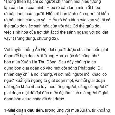
“Trong
thiên hạ
chỉ có người
chí thành
mới hiểu tường
tận
bản tánh
của mình.
Hiểu rõ
bản tánh
mình ắt
hiểu
rõ
bản tánh
của người.
Hiểu rõ
bản tánh
của người ắt
hiểu
rõ
bản tánh
của
vạn vật
.
Hiểu rõ
bản tánh
của
vạn vật
ắt có
thể giúp đỡ việc
sinh hóa
của trời đất. Có thể giúp đỡ
việc
sinh hóa
của trời đất ắt có thể sánh ngang với trời đất
vậy” (
Trung dung
, chương 22).
Với
truyền thống
Ấn Độ
,
đời người
được chia làm bốn giai
đoạn để
học đạo
. Với Trung Hoa,
cuộc đời
cũng như
bốn
mùa Xuân
Hạ Thu Đông. Sau đây
chúng ta
áp
dụng
bốn giai đoạn đó vào
một đời
sống
Phật giáo
.
Dĩ
nhiên
đây chỉ là nói chung, vì đời mỗi người mỗi khác, có
người
xuất gia
ngang từ giai đoạn một, và mỗi giai đoạn
dài ngắn khác nhau
tùy theo
từng người, cũng có người ở
giai đoạn một đã
đạt đến
mức độ
tâm linh
mà người ở giai
đoạn bốn chưa chắc đã
đạt được
.
1-
Giai đoạn đầu tiên
,
tương ứng
với
mùa Xuân
, từ khoảng