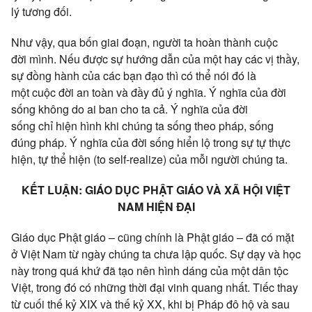
lý tương đối
.
Như vậy, qua bốn giai đoạn, người ta
hoàn thành
cuộc
đời
mình. Nếu được sự hướng dẫn của một hay các vị thầy,
sự
đồng hành
của các
bạn đạo
thì có thể nói đó là
một
cuộc đời
an toàn
và đầy đủ
ý nghĩa
.
Ý nghĩa
của
đời
sống
không do ai
ban cho
ta cả.
Ý nghĩa
của
đời
sống
chỉ
hiện hình
khi
chúng ta
sống theo pháp, sống
đúng pháp.
Ý nghĩa
của
đời sống
hiển lộ
trong sự tự
thực
hiện
, tự
thể hiện
(to self-realize) của mỗi người
chúng ta
.
KẾT LUẬN:
GIÁO DỤC PHẬT GIÁO VÀ XÃ HỘI VIỆT
NAM HIỆN ĐẠI
Giáo dục
Phật giáo
– cũng chính là
Phật giáo
– đã có mặt
ở
Việt Nam
từ ngày
chúng ta
chưa lập quốc. Sự dạy và học
này trong
quá khứ
đã tạo nên
hình dáng
của một dân tộc
Việt, trong đó có những
thời đại
vinh quang
nhất. Tiếc thay
từ cuối thế kỷ XIX và thế kỷ XX, khi bị Pháp đô hộ và sau