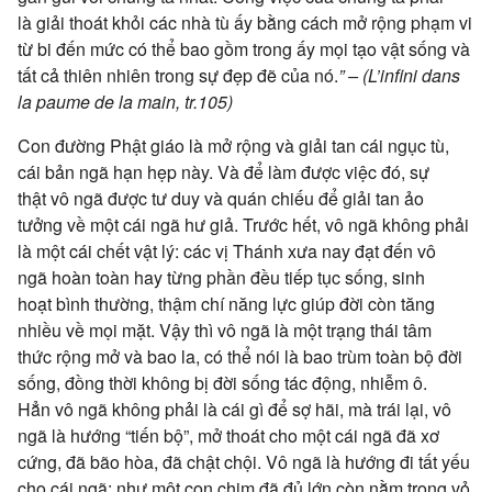
là
giải thoát
khỏi các nhà tù ấy bằng cách
mở rộng
phạm vi
từ bi
đến mức có thể
bao gồm
trong ấy mọi tạo vật sống và
tất cả
thiên nhiên
trong sự
đẹp đẽ
của nó.
”
–
(L’infini dans
la paume de la main, tr.105)
Con đường
Phật giáo
là
mở rộng
và giải tan cái ngục tù,
cái
bản ngã
hạn hẹp này. Và để làm được việc đó,
sự
thật
vô ngã
được
tư duy
và
quán chiếu
để giải tan
ảo
tưởng
về một cái ngã
hư giả
. Trước hết,
vô ngã
không phải
là một cái chết
vật lý
: các vị Thánh
xưa nay
đạt đến
vô
ngã
hoàn toàn
hay từng phần đều
tiếp tục
sống,
sinh
hoạt
bình thường
, thậm chí
năng lực
giúp đời còn tăng
nhiều về mọi mặt.
Vậy thì
vô ngã
là một
trạng thái
tâm
thức
rộng mở và
bao la
, có thể nói là bao trùm
toàn bộ
đời
sống
,
đồng thời
không bị
đời sống
tác động
,
nhiễm ô
.
Hẳn
vô ngã
không phải là cái gì để
sợ hãi
, mà
trái lại
,
vô
ngã
là hướng “tiến bộ”, mở thoát cho một cái ngã đã xơ
cứng, đã bão hòa, đã chật chội.
Vô ngã
là hướng đi tất yếu
cho cái ngã: như một con chim đã đủ lớn còn nằm trong vỏ