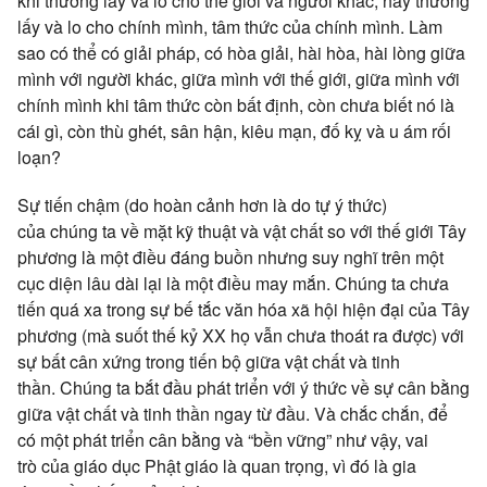
khi thương lấy và lo cho
thế giới
và người khác, hãy thương
lấy và lo cho chính mình,
tâm thức
của chính mình. Làm
sao có thể có
giải pháp
, có
hòa giải
, hài hòa,
hài lòng
giữa
mình với người khác, giữa mình với
thế giới
, giữa mình với
chính mình khi
tâm thức
còn
bất định
, còn chưa biết nó là
cái gì, còn thù ghét,
sân hận
,
kiêu mạn
,
đố kỵ
và
u ám
rối
loạn?
Sự tiến chậm (do
hoàn cảnh
hơn là do tự
ý thức
)
của
chúng ta
về mặt kỹ thuật và
vật chất
so với
thế giới
Tây
phương là một điều đáng buồn nhưng
suy nghĩ
trên một
cục diện
lâu dài
lại là một điều
may mắn
.
Chúng ta
chưa
tiến quá xa trong sự bế tắc
văn hóa
xã hội
hiện đại
của Tây
phương (mà suốt thế kỷ XX họ vẫn chưa thoát ra được) với
sự bất cân xứng trong
tiến bộ
giữa
vật chất
và
tinh
thần
.
Chúng ta
bắt đầu phát triển với
ý thức
về sự cân bằng
giữa
vật chất
và
tinh thần
ngay từ đầu. Và
chắc chắn
, để
có một phát triển cân bằng và “bền vững” như vậy,
vai
trò
của
giáo dục
Phật giáo
là quan trọng, vì đó là
gia