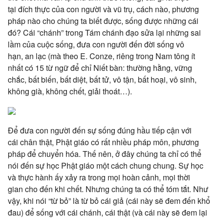
tại
đích thực của
con người
và
vũ trụ
, cách nào,
phương
pháp
nào cho
chúng ta
biết được, sống được những cái
đó? Cái “chánh” trong Tám
chánh đạo
sửa lại những
sai
lầm
của cuộc sống, đưa
con người
đến
đời sống
vô
hạn,
an lạc
(mà theo E. Conze, riêng trong
Nam tông
ít
nhất
có 15
từ ngữ
để chỉ
Niết bàn
:
thường hằng
,
vững
chắc
,
bất biến
,
bất diệt
,
bất tử
,
vô tận
,
bất hoại
,
vô sinh
,
không già, không chết,
giải thoát
…).
Để đưa
con người
đến sự sống đúng hầu tiếp cận với
cái
chân thật
,
Phật giáo
có rất nhiều
pháp môn
,
phương
pháp
để
chuyển hóa
. Thế nên, ở đây
chúng ta
chỉ có thể
nói đến sự học
Phật giáo
một cách chung chung. Sự học
và
thực hành
ấy xảy ra trong mọi
hoàn cảnh
, mọi
thời
gian
cho đến
khi chết. Nhưng
chúng ta
có thể
tóm tắt
. Như
vậy, khi nói “từ bỏ” là
từ bỏ
cái giả (cái này sẽ đem đến khổ
đau) để sống với cái chánh, cái thật (và cái này sẽ đem lại