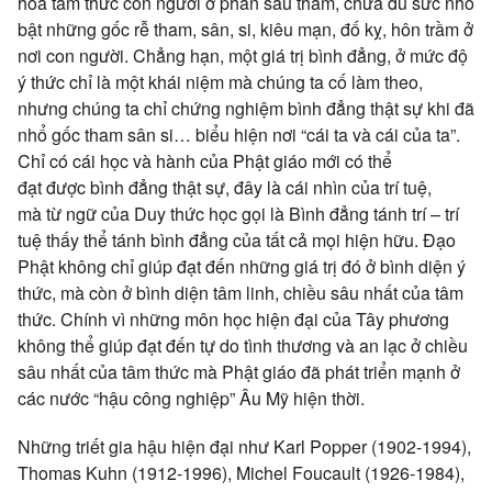
hóa
tâm thức
con người
ở phần sâu thẳm, chưa
đủ sức
nhổ
bật những gốc rễ tham, sân, si,
kiêu mạn
,
đố kỵ
,
hôn trầm
ở
nơi
con người
. Chẳng hạn, một
giá trị
bình đẳng
, ở mức độ
ý thức
chỉ là một khái niệm mà
chúng ta
cố làm theo,
nhưng
chúng ta
chỉ
chứng nghiệm
bình đẳng
thật sự khi đã
nhổ gốc
tham sân si
… biểu hiện nơi “cái ta và cái của ta”.
Chỉ có cái học và hành của
Phật giáo
mới có
thể
đạt
được
bình đẳng
thật sự, đây là cái nhìn của
trí tuệ
,
mà
từ ngữ
của
Duy thức học
gọi là
Bình đẳng tánh trí –
trí
tuệ
thấy
thể tánh
bình đẳng
của tất cả mọi
hiện hữu
.
Đạo
Phật
không chỉ giúp
đạt đến
những
giá trị
đó ở bình diện
ý
thức
, mà còn ở bình diện
tâm linh
, chiều sâu nhất của
tâm
thức
. Chính vì những
môn học
hiện đại
của Tây phương
không thể giúp
đạt đến
tự do
tình thương
và
an lạc
ở chiều
sâu nhất của
tâm thức
mà
Phật giáo
đã phát triển mạnh ở
các nước “hậu công nghiệp”
Âu Mỹ
hiện thời
.
Những
triết gia
hậu
hiện đại
như Karl Popper (1902-1994),
Thomas Kuhn (1912-1996), Michel Foucault (1926-1984),