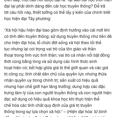
đại
lại phải
dính dáng
đến cái học truyền thống? Để
trả
lời
câu hỏi này, thiết tưởng có thể lấy
ý kiến
của chính
triết
học
hiện đại
Tây phương
:
“Xã hội hậu
hiện đại
bao gồm
định hướng vào cái mới khi
có tính đến
truyền thống
;
sử dụng
truyền thống
như tiền đề
cho
hiện đại
hóa; tổ chức
đời sống
xã hội
theo lối
thế
tục
nhưng lại coi trọng
vai trò
của
tôn giáo
và
thần
thoại
trong lĩnh vực
tinh thần
;
vai trò
cá nhân
nổi bật
đồng
thời
cũng bằng lòng và
sử dụng
các
hình thức
sinh
hoạt
hiện có
;
kết hợp
giữa
giá trị
thế giới
quan và các
giá
trị
công cụ;
tính chất
dân chủ
của
quyền lực
nhưng
thừa
nhận
quyền uy
trong chính trị; sản xuất có
hiệu quả
nhưng
hạn chế
giới hạn
tăng trưởng
; dung hợp các đặc
trưng
tâm lý
của
con người
truyền thống
và
con người
hiện
đại
;
sử dụng
có
hiệu quả
khoa học khi
thực hiện
thể
chế
hóa các
tính chất
quy định
của
giá trị
truyền
thống
trong sự
lựa chọn
xã hội.”
–
(
Hiện đại
hóa: từ
bình