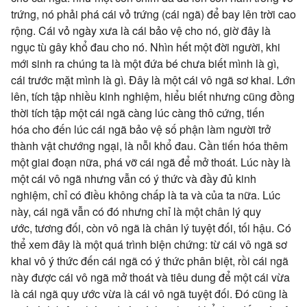
trứng, nó phải phá cái vỏ trứng (cái ngã) để bay lên trời cao
rộng. Cái vỏ
ngày xưa
là cái
bảo vệ
cho nó, giờ đây là
ngục tù gây khổ đau cho nó. Nhìn hết
một đời
người, khi
mới sinh ra
chúng ta
là một đứa bé chưa
biết mình
là gì,
cái
trước mặt
mình là gì. Đây là một cái
vô ngã
sơ khai
. Lớn
lên, tích tập nhiều
kinh nghiệm
,
hiểu biết
nhưng cũng
đồng
thời
tích tập một cái ngã càng lúc càng thô cứng,
tiến
hóa
cho đến
lúc cái ngã
bảo vệ
số phận làm người
trở
thành
vật chướng ngại
, là nỗi khổ đau. Cần
tiến hóa
thêm
một giai đoạn nữa, phá vỡ cái ngã để mở thoát. Lúc này là
một cái
vô ngã
nhưng
vẫn có
ý thức
và đầy đủ
kinh
nghiệm
, chỉ có điều
không chấp
là ta và của ta nữa. Lúc
này, cái ngã
vẫn có
đó nhưng chỉ là một
chân lý
quy
ước
,
tương đối
, còn
vô ngã
là
chân lý
tuyệt đối
,
tối hậu
. Có
thể xem đây là một quá trình
biện chứng
: từ cái
vô ngã
sơ
khai
vô ý thức
đến cái ngã có
ý thức
phân biệt
, rồi cái ngã
này được cái
vô ngã
mở thoát và tiêu dung để một cái vừa
là cái ngã
quy ước
vừa là cái
vô ngã
tuyệt đối
. Đó cũng là