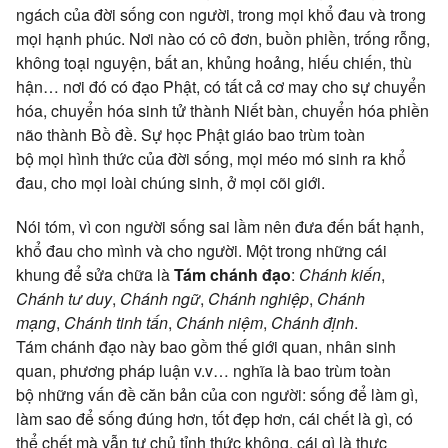
ngách của
đời sống
con người
, trong mọi khổ đau và trong
mọi
hạnh phúc
. Nơi nào có
cô đơn
,
buồn phiền
, trống rỗng,
không
toại nguyện
,
bất an
, khủng hoảng, hiếu chiến, thù
hận… nơi đó có
đạo Phật
, có tất cả cơ may cho sự
chuyển
hóa
,
chuyển hóa
sinh tử
thành
Niết bàn
,
chuyển hóa
phiền
não
thành
Bồ đề
. Sự học
Phật giáo
bao trùm
toàn
bộ
mọi
hình thức
của
đời sống
, mọi méo mó sinh ra khổ
đau, cho mọi loài
chúng sinh
, ở mọi
cõi giới
.
Nói tóm, vì
con người
sống
sai lầm
nên đưa đến
bất hạnh
,
khổ đau cho mình và cho người. Một trong những cái
khung để
sửa chữa
là
Tám
chánh đạo
:
Chánh kiến
,
Chánh tư duy
,
Chánh ngữ
,
Chánh nghiệp
,
Chánh
mạng
,
Chánh tinh tấn
,
Chánh niệm
,
Chánh định
.
Tám
chánh đạo
này
bao gồm
thế giới
quan,
nhân sinh
quan,
phương pháp
luận v.v… nghĩa là bao trùm
toàn
bộ
những
vấn đề
căn bản
của
con người
: sống để làm gì,
làm sao để sống đúng hơn,
tốt đẹp
hơn, cái chết là gì, có
thể chết mà vẫn
tự chủ
tỉnh thức
không, cái gì là
thực