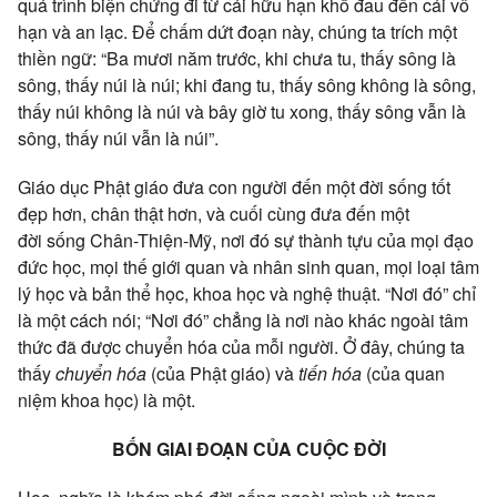
quá trình
biện chứng
đi từ cái hữu hạn khổ đau đến cái vô
hạn và
an lạc
. Để
chấm dứt
đoạn này,
chúng ta
trích một
thiền ngữ: “Ba mươi năm trước, khi chưa tu, thấy sông là
sông, thấy núi là núi; khi đang tu, thấy sông không là sông,
thấy núi không là núi và bây giờ tu xong, thấy sông vẫn là
sông, thấy núi vẫn là núi”.
Giáo dục
Phật giáo
đưa
con người
đến
một đời
sống
tốt
đẹp
hơn,
chân thật
hơn, và
cuối cùng
đưa đến
một
đời
sống
Chân-Thiện-Mỹ
, nơi đó sự
thành tựu
của mọi
đạo
đức
học, mọi
thế giới
quan và
nhân sinh
quan, mọi loại
tâm
lý
học và
bản thể
học, khoa học và nghệ thuật. “Nơi đó” chỉ
là một cách nói; “Nơi đó” chẳng là nơi nào khác ngoài
tâm
thức
đã được
chuyển hóa
của mỗi người. Ở đây,
chúng ta
thấy
chuyển hóa
(của
Phật giáo
) và
tiến hóa
(của
quan
niệm
khoa học) là một.
BỐN GIAI ĐOẠN CỦA CUỘC ĐỜI