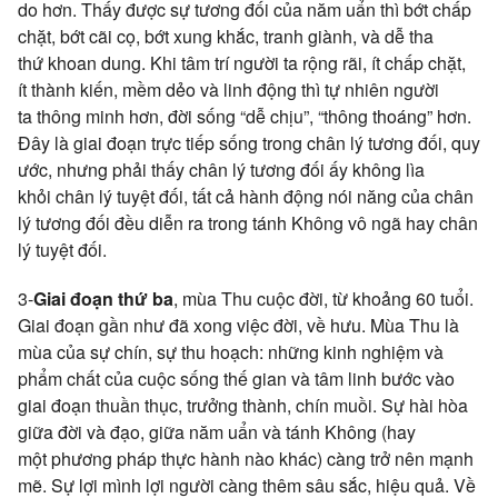
do
hơn. Thấy được sự
tương đối
của
năm uẩn
thì bớt
chấp
chặt
, bớt cãi cọ, bớt
xung khắc
,
tranh giành
, và dễ
tha
thứ
khoan dung
. Khi
tâm trí
người ta
rộng rãi
, ít
chấp chặt
,
ít
thành kiến
,
mềm dẻo
và
linh động
thì
tự nhiên
người
ta
thông minh
hơn,
đời sống
“dễ chịu”, “thông thoáng” hơn.
Đây là giai đoạn trực tiếp sống trong
chân lý tương đối
,
quy
ước
, nhưng phải thấy
chân lý tương đối
ấy không lìa
khỏi
chân lý
tuyệt đối
, tất cả hành động nói năng của
chân
lý tương đối
đều diễn ra trong
tánh Không
vô ngã
hay
chân
lý
tuyệt đối
.
3-
Giai đoạn thứ ba
,
mùa Thu
cuộc đời
, từ khoảng 60 tuổi.
Giai đoạn gần như đã xong
việc đời
, về hưu.
Mùa Thu
là
mùa của sự chín, sự thu hoạch: những
kinh nghiệm
và
phẩm chất của cuộc sống
thế gian
và
tâm linh
bước vào
giai đoạn
thuần thục
,
trưởng thành
,
chín muồi
. Sự hài hòa
giữa đời và đạo, giữa
năm uẩn
và
tánh Không
(hay
một
phương pháp
thực hành
nào khác) càng trở nên mạnh
mẽ. Sự lợi mình lợi người càng thêm sâu sắc,
hiệu quả
. Về