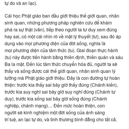
tự do
và
an lạc
).
Cái học
Phật giáo
ban đầu
giới thiệu
thế giới
quan,
nhân
sinh
quan, những
phương pháp
nghiên cứu
để
khám
phá
ra
sự thật
(văn),
tiếp theo
người ta
tư duy
xem đúng
hay sai, có một cái nhìn rõ về mặt
lý thuyết
(tư), sau đó
áp
dụng
vào mọi
phương diện
của
đời sống
, nghĩa là
mọi
phương diện
của
tâm thức
(tu). Giai
đoạn thực
hành
(tu) này được tiến hành bằng
thiền định
,
thiền quán
và
sáu
Ba la mật
. Đến lúc
tâm thức
chuyển hóa
đủ, người ta sẽ
thấy và sống được cái
thế giới
quan,
nhân sinh
quan
lý
tưởng
mà
Phật giáo
giới thiệu
. Đây là
con đường
tự
hoàn
thiện
: trước kia thấy sai bây giờ thấy đúng (
Chánh kiến
),
trước kia
suy nghĩ
sai bây giờ
suy nghĩ
đúng (
Chánh tư
duy
), trước kia sống sai bây giờ sống đúng (
Chánh
nghiệp
,
chánh mạng
)… Đến mức
hoàn thiện
,
con
người
sẽ
kinh nghiệm
một đời
sống của ánh
sáng
trí
tuệ,
an lạc
tự do
, và
tình thương
bình đẳng
cho tất cả.