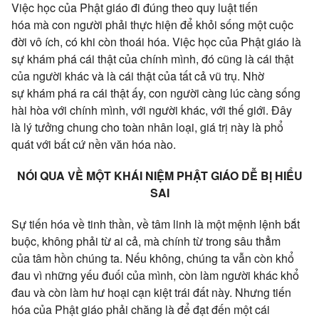
Việc học của
Phật giáo
đi đúng theo
quy luật
tiến
hóa
mà
con người
phải
thực hiện
để khỏi sống một
cuộc
đời
vô ích
, có khi còn
thoái hóa
. Việc học của
Phật giáo
là
sự
khám phá
cái thật của chính mình, đó cũng là cái thật
của người khác và là cái thật của tất cả
vũ trụ
. Nhờ
sự
khám phá
ra cái thật ấy,
con người
càng lúc càng sống
hài hòa với chính mình, với người khác, với
thế giới
. Đây
là
lý tưởng
chung cho toàn
nhân loại
,
giá trị
này là phổ
quát với bất cứ nền
văn hóa
nào.
NÓI QUA VỀ MỘT KHÁI NIỆM PHẬT GIÁO DỄ BỊ HIỂU
SAI
Sự
tiến hóa
về
tinh thần
, về
tâm linh
là một mệnh lệnh bắt
buộc, không phải từ ai cả, mà chính từ trong sâu thẳm
của
tâm hồn
chúng ta
.
Nếu không
,
chúng ta
vẫn còn khổ
đau vì những
yếu đuối
của mình, còn làm người khác khổ
đau và còn làm hư hoại cạn kiệt trái đất này. Nhưng
tiến
hóa
của
Phật giáo
phải chăng
là để
đạt đến
một cái