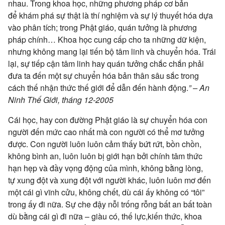
nhau. Trong khoa học, những
phương pháp
cơ bản
để
khám phá
sự thật
là thí nghiệm và
sự lý
thuyết hóa
dựa
vào
phân tích; trong
Phật giáo
,
quán tưởng
là
phương
pháp
chính… Khoa học
cung cấp
cho ta những
dữ kiện
,
nhưng không mang lại
tiến bộ
tâm linh
và
chuyển hóa
.
Trái
lại
, sự tiếp cận
tâm linh
hay
quán tưởng
chắc chắn
phải
đưa ta đến một sự
chuyển hóa
bản thân
sâu sắc trong
cách thế
nhận thức
thế giới
để dẫn đến hành động.
”
–
An
Ninh
Thế Giới
, tháng 12-2005
Cái học, hay
con đường
Phật giáo
là sự
chuyển hóa
con
người
đến mức cao nhất mà
con người
có thể mơ tưởng
được.
Con người
luôn luôn
cảm thấy
bứt rứt
, bồn chồn,
không
bình an
, luôn luôn bị
giới hạn
bởi
chính tâm
thức
hạn hẹp và đầy vọng động của mình, không bằng lòng,
tự
xung đột
và
xung đột
với người khác, luôn luôn mơ đến
một cái gì
vĩnh cửu
, không chết, dù cái ấy không có “tôi”
trong ấy đi nữa. Sự
che đậy
nỗi trống rỗng
bất an
bất toàn
dù bằng cái gì đi nữa –
giàu có
,
thế lực
,
kiến thức
, khoa