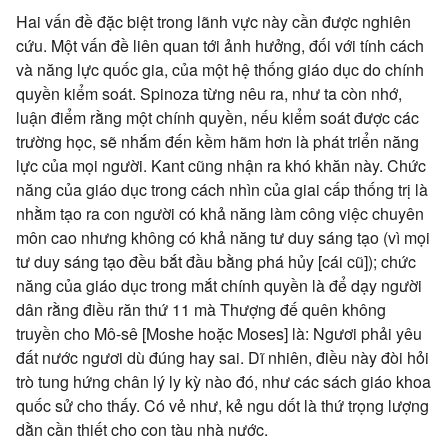
Hai vấn đề đặc biệt trong lãnh vực này cần được nghiên
cứu. Một vấn đề liên quan tới ảnh hưởng, đối với tính cách
và năng lực quốc gia, của một hệ thống giáo dục do chính
quyền kiểm soát. Spinoza từng nêu ra, như ta còn nhớ,
luận điểm rằng một chính quyền, nếu kiểm soát được các
trường học, sẽ nhắm đến kềm hãm hơn là phát triển năng
lực của mọi người. Kant cũng nhận ra khó khăn này. Chức
năng của giáo dục trong cách nhìn của giai cấp thống trị là
nhằm tạo ra con người có khả năng làm công việc chuyên
môn cao nhưng không có khả năng tư duy sáng tạo (vì mọi
tư duy sáng tạo đều bắt đầu bằng phá hủy [cái cũ]); chức
năng của giáo dục trong mắt chính quyền là để dạy người
dân rằng điều răn thứ 11 mà Thượng đế quên không
truyền cho Mô-sê [Moshe hoặc Moses] là: Ngươi phải yêu
đất nước ngươi dù đúng hay sai. Dĩ nhiên, điều này đòi hỏi
trò tung hứng chân lý ly kỳ nào đó, như các sách giáo khoa
quốc sử cho thấy. Có vẻ như, kẻ ngu dốt là thứ trọng lượng
dằn cần thiết cho con tàu nhà nước.