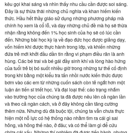
kêu gọi khai sáng và nhìn thấy nhu cầu cần được soi sáng.
Đây là sự thừa thãi những chủ nghĩa và khan hiếm kiến
thức. Hầu hết thầy giáo sử dụng những phương pháp mà
chính họ xem là cổ lỗ, và dạy những chủ đề mà họ sẽ thừa
nhận rằng không đến 1% học sinh của họ sẽ có lúc cần
đến. Những bài học kỳ lạ về đạo đức học được giảng dạy,
vốn hiếm khi được thực hành trong lớp, và khiến những
đứa trẻ mới khởi đầu dần tin rằng vi phạm điều răn là anh
hùng. Các bé trai và bé gái đầy sinh khí và lòng hào hứng
của tuổi trẻ bị bó suốt nhiều giờ trong những tư thế cố định
trong khi bằng một kiểu tra tấn nhồi nước kiến thức được
bơm vào các em từ những cuốn sách còn tẻ ngắt hơn một
luận án tiến sĩ triết học. Và đại loại thế: cáo trạng nhắm
vào trường học của chúng ta đã được nêu lên cả ngàn lần
và theo cả ngàn cách, và ở đây không cần tăng cường
thêm nữa. Nhưng dù đã buộc tội, chúng ta vẫn chưa thực
hiện một nỗ lực có hệ thống nào nhằm tìm ra cái gì sai
hỏng, và hỏng thế nào, ở đâu; và có thể làm gì để cứu
chữa cái xấu. Những thí nghiệm đã được tiến hành, nhưng