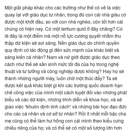
Một giải pháp khác cho các trường như thế có vẻ là việc
quay lại với giáo dục tư nhân, trong đó con cái nhà giàu có
được một khởi đầu, so với con nhà nghèo, còn tốt hơn cái
chúng có hiện nay. Có một tertium quid ở đây chăng? Có
lẽ đây là một điểm mà một nỗ lực cương quyết nhằm thu
thập dữ kiện sẽ soi sáng. Nền giáo dục do chính quyền
quy định có tác động gì đến sức mạnh của khác biệt và
sáng kiến cá nhân? Nam và nữ giới được giáo dục theo
cách như thế sẽ sản sinh mức tối đa của họ trong nghệ
thuật và tư tưởng và công nghiệp được không? Hay họ sẽ
thành những người máy, luôn chờ một thúc đẩy? Ta sẽ
được kết quả khác biệt gì khi các trường quốc doanh hạn
chế công việc của mình một cách tuyệt đối vào những phát
biểu về các dữ kiện, những trình diễn về khoa học, và sẽ
giao việc “khuôn định tính cách” và những bài học đạo đức
cho các cá nhân và cơ sở tư nhân? Rồi ít nhất mỗi bậc cha
mẹ cũng có thể làm hư hỏng con cái mình theo kiểu cưng
chiều riêng của họ; và có thể sẽ có một số lượng lớn hơn