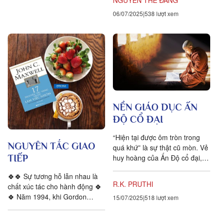
06/07/2025
538 lượt xem
NỀN GIÁO DỤC ẤN
ĐỘ CỔ ĐẠI
“Hiện tại được ôm tròn trong
NGUYÊN TẮC GIAO
quá khứ” là sự thật cũ mòn. Vẻ
TIẾP
huy hoàng của Ấn Độ cổ đại,
vẫn còn rực sáng đến hiện tại,
🍀🍀 Sự tương hỗ lẫn nhau là
và sẽ còn làm mê hoặc đến
R.K. PRUTHI
chất xúc tác cho hành động 🍀
tương lai....
🍀 Năm 1994, khi Gordon
15/07/2025
518 lượt xem
Bethune tiếp quản Nintinental
Airlines, công ty đã lâm vào