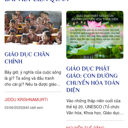
GIÁO DỤC CHÂN
CHÍNH
GIÁO DỤC PHẬT
Bây giờ, ý nghĩa của cuộc sống
GIÁO: CON ĐƯỜNG
là gì? Ta sống và đấu tranh
CHUYỂN HÓA TOÀN
cho cái gì? Nếu ta được giáo
DIỆN
dục nhằm để khác người, để
nổi tiếng, lỗi...
JIDDU KRISHNAMURTI
Vào những thập niên cuối của
thế kỷ 20, UNESCO (Tổ chức
03/06/2025
940 lượt xem
Văn hóa, Khoa học, Giáo dục
Liên Hiệp Quốc) đề ra quan
niệm sự học trọn đời. Dĩ...
NGUYỄN THẾ ĐĂNG