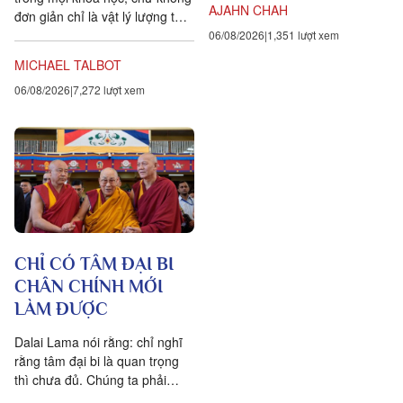
AJAHN CHAH
đơn giản chỉ là vật lý lượng tử,
đều chứng tỏ rằng vạn vật ít
06/08/2026
1,351 lượt xem
tính cá thể hơn rất nhiều so với
MICHAEL TALBOT
chúng ta tưởng. Một câu
06/08/2026
7,272 lượt xem
chuyện khoa học đang xuất
hiện cung cấp bằng chứng cho
thấy toàn bộ vật chất tồn tại
trong một mạng nhằng nhịt các
kết nối. Khía cạnh quan trọng
nhất của sự sống không còn là
vật nữa, mà là mối liên hệ giữa
các vật.
CHỈ CÓ TÂM ĐẠI BI
CHÂN CHÍNH MỚI
LÀM ĐƯỢC
Dalai Lama nói rằng: chỉ nghĩ
rằng tâm đại bi là quan trọng
thì chưa đủ. Chúng ta phải
chuyển hóa các suy nghĩ và