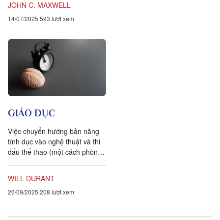
JOHN C. MAXWELL
tình trạng...
14/07/2025
593 lượt xem
GIÁO DỤC
Việc chuyển hướng bản năng
tính dục vào nghệ thuật và thi
đấu thể thao (một cách phòng
ngừa vốn từ lâu đã được áp
dụng cho cá nhân, và...
WILL DURANT
26/09/2025
208 lượt xem