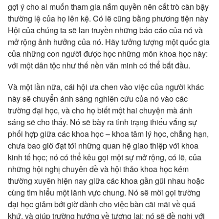
gợi ý cho ai muốn tham gia nắm quyền nên cất trò càn bậy
thường lệ của họ lên kệ. Có lẽ cũng bằng phương tiện này
Hội của chúng ta sẽ lan truyền những báo cáo của nó và
mở rộng ảnh hưởng của nó. Hãy tưởng tượng một quốc gia
của những con người được học những môn khoa học này:
với một dân tộc như thế nền văn minh có thể bắt đầu.
Và một lần nữa, cái hội ưa chen vào việc của người khác
này sẽ chuyển ánh sáng nghiên cứu của nó vào các
trường đại học, và cho họ biết một hai chuyện mà ánh
sáng sẽ cho thấy. Nó sẽ bày ra tình trạng thiếu vắng sự
phối hợp giữa các khoa học – khoa tâm lý học, chẳng hạn,
chưa bao giờ đạt tới những quan hệ giao thiệp với khoa
kinh tế học; nó có thể kêu gọi một sự mở rộng, có lẽ, của
những hội nghị chuyên đề và hội thảo khoa học kém
thường xuyên hiện nay giữa các khoa gần gũi nhau hoặc
cùng tìm hiểu một lãnh vực chung. Nó sẽ mời gọi trường
đại học giảm bớt giờ dành cho việc bàn cãi mãi về quá
khứ, và giúp trường hướng về tương lai; nó sẽ đề nghị với