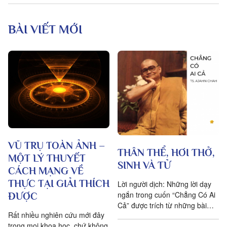
BÀI VIẾT MỚI
VŨ TRỤ TOÀN ẢNH –
THÂN THỂ, HƠI THỞ,
MỘT LÝ THUYẾT
SINH VÀ TỬ
CÁCH MẠNG VỀ
THỰC TẠI GIẢI THÍCH
Lời người dịch: Những lời dạy
ngắn trong cuốn “Chẳng Có Ai
ĐƯỢC
Cả” được trích từ những bài
Rất nhiều nghiên cứu mới đây
pháp mà ngài Ajahn Chah đã
trong mọi khoa học, chứ không
dạy cho các Phật tử, nhất...