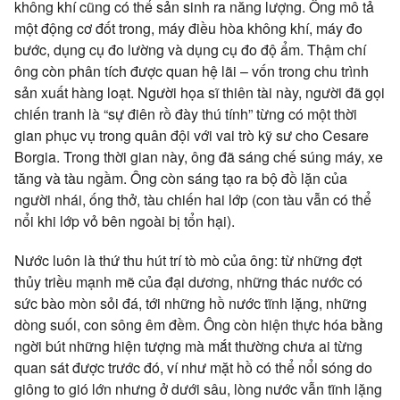
không khí cũng có thể sản sinh ra năng lượng. Ông mô tả
một động cơ đốt trong, máy điều hòa không khí, máy đo
bước, dụng cụ đo lường và dụng cụ đo độ ẩm. Thậm chí
ông còn phân tích được quan hệ lãi – vốn trong chu trình
sản xuất hàng loạt. Người họa sĩ thiên tài này, người đã gọi
chiến tranh là “sự điên rồ đày thú tính” từng có một thời
gian phục vụ trong quân đội với vai trò kỹ sư cho Cesare
Borgia. Trong thời gian này, ông đã sáng chế súng máy, xe
tăng và tàu ngầm. Ông còn sáng tạo ra bộ đồ lặn của
người nhái, ống thở, tàu chiến hai lớp (con tàu vẫn có thể
nổi khi lớp vỏ bên ngoài bị tổn hại).
Nước luôn là thứ thu hút trí tò mò của ông: từ những đợt
thủy triều mạnh mẽ của đại dương, những thác nước có
sức bào mòn sỏi đá, tới những hồ nước tĩnh lặng, những
dòng suối, con sông êm đềm. Ông còn hiện thực hóa bằng
ngời bút những hiện tượng mà mắt thường chưa ai từng
quan sát được trước đó, ví như mặt hồ có thể nổi sóng do
giông to gió lớn nhưng ở dưới sâu, lòng nước vẫn tĩnh lặng