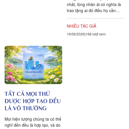
nhất, lòng nhân ái có nghĩa là
trao tặng ai đó điều họ cần
nhưng không thể tự mình có
được. Thông...
NHIỀU TÁC GIẢ
16/06/2026
168 lượt xem
TẤT CẢ MỌI THỨ
ĐƯỢC HỢP TẠO ĐỀU
LÀ VÔ THƯỜNG
Mọi hiện tượng chúng ta có thể
nghĩ đến đều là hợp tạo, và do