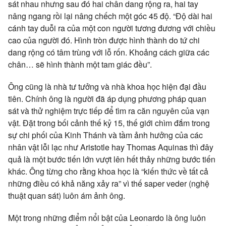
sát nhau nhưng sau đó hai chân dang rộng ra, hai tay
nâng ngang rồi lại nâng chếch một góc 45 độ. “Độ dài hai
cánh tay duỗi ra của một con người tương đương với chiều
cao của người đó. Hình tròn được hình thành do tứ chi
dang rộng có tâm trùng với lỗ rốn. Khoảng cách giữa các
chân… sẽ hình thành một tam giác đều”.
Ông cũng là nhà tư tưởng và nhà khoa học hiện đại đầu
tiên. Chính ông là người đã áp dụng phương pháp quan
sát và thử nghiệm trực tiếp để tìm ra căn nguyên của vạn
vật. Đặt trong bối cảnh thế kỷ 15, thế giới chìm đắm trong
sự chi phối của Kinh Thánh và tầm ảnh hưởng của các
nhân vật lỗi lạc như Aristotle hay Thomas Aquinas thì đây
quả là một bước tiến lớn vượt lên hết thảy những bước tiến
khác. Ông từng cho rằng khoa học là “kiến thức về tất cả
những điều có khả năng xảy ra” vì thế saper veder (nghệ
thuật quan sát) luôn ám ảnh ông.
Một trong những điểm nổi bật của Leonardo là ông luôn