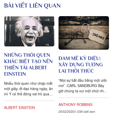
BÀI VIẾT LIÊN QUAN
NHỮNG THÓI QUEN
ĐAM MÊ KỲ DIỆU:
KHÁC BIỆT TẠO NÊN
XÂY DỰNG TƯƠNG
THIÊN TÀI ALBERT
LAI THÔI THÚC
EINSTEIN
“Mọi sự bắt đầu bằng một ước
Nhiều thói quen như chợp mắt
mơ” -CARL SANDBURG Bây
một giây, đi dạo hàng ngày, ăn
giờ chúng ta vui một chút nhé.
mì Ý có thể đóng vai trò quan
Bạn có muốn trở lại tuổi thơ và
trọng giúp nhà bác học Albert
để cho trí tưởng...
ANTHONY ROBBINS
Einstein tư duy.
ALBERT EINSTEIN
25/02/2020
1,039 lượt xem