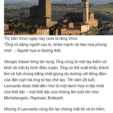
Thị trấn Vinci ngày nay (xưa là làng Vinci
“Ông có dáng người cao to, khỏe mạnh và hào hoa phong
nhã”. – Người họa sĩ đương thời.
Giorgio Vasari từng tán tụng. Ông cũng là một tay kiếm cừ
khôi và một kỵ binh điêu luyện. Ông có thể xuất khẩu thành
thơ và hát chúng bằng chất giọng du dương với tiếng đệm
của đàn luýt mà ông tự tay chế tạo. Tới năm 28 tuổi,
Leonardo được biết đến như là một danh họa vĩ đại nhất
của thời đại – một thời đại của những tên tuổi lớn như
Michelangelo, Raphael, Botticelli.
Nhưng ở Leonardo cũng tồn tại những mặt tối và bí hiểm.