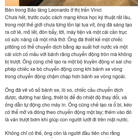
Bên trong Bảo tàng Leonardo ở thị trấn Vinci
Chưa hết, trước cuộc cách mạng khoa học kỹ thuật rất lâu,
trong một thế giới chưa từng tồn tại tua vít, ông đã sáng tạo
ra cờ lê, mỏ lết, đòn bẩy, tời, máy tiện và một cái cần trục
có sức nâng cả một nhà thờ. Ông đã thiết kế một chiếc
pittông có thể chuyển dịch bằng áp suất hơi nước và một
cái xích có mấu với bánh răng chuyển động tròn mà không
bị trượt. Ông cũng chế tạo ra một bộ truyền động vi sai cho
phép chiếc xe bò chuyển động cong khi bánh xe vòng
trong chuyển động chậm chạp hơn bánh xe vòng ngoài.
Ông đã vẽ vô số bánh xe, lò xo, chiếc cầu chuyển dịch
được, đường hai tầng, thiết bị để đo nhiệt độ thay đổi, và
ống dẫn tự động cho máy in. Ông cũng chế tạo ra ổ bi, kéo
có thể mở và đóng theo chuyển động một tay; thêm vào đó
là ván trượt bơm khí giúp con người lướt đi trên mặt nước.
Không chỉ có thế, ông còn là người đầu tiên cho rằng