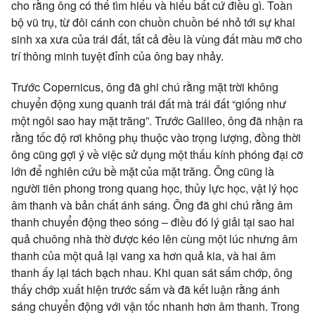
cho rằng ông có thể tìm hiểu và hiểu bất cứ điều gì. Toàn
bộ vũ trụ, từ đôi cánh con chuồn chuồn bé nhỏ tới sự khai
sinh xa xưa của trái đất, tất cả đều là vùng đất màu mỡ cho
trí thông minh tuyệt đỉnh của ông bay nhảy.
Trước Copernicus, ông đã ghi chú rằng mặt trời không
chuyển động xung quanh trái đất mà trái đất “giống như
một ngôi sao hay mặt trăng”. Trước Galileo, ông đã nhận ra
rằng tốc độ rơi không phụ thuộc vào trọng lượng, đồng thời
ông cũng gợi ý về việc sử dụng một thấu kính phóng đại cỡ
lớn để nghiên cứu bề mặt của mặt trăng. Ông cũng là
người tiên phong trong quang học, thủy lực học, vật lý học
âm thanh và bản chất ánh sáng. Ông đã ghi chú rằng âm
thanh chuyển động theo sóng – điều đó lý giải tại sao hai
quả chuông nhà thờ được kéo lên cùng một lúc nhưng âm
thanh của một quả lại vang xa hơn quả kia, và hai âm
thanh ấy lại tách bạch nhau. Khi quan sát sấm chớp, ông
thấy chớp xuất hiện trước sấm và đã kết luận rằng ánh
sáng chuyển động với vận tốc nhanh hơn âm thanh. Trong