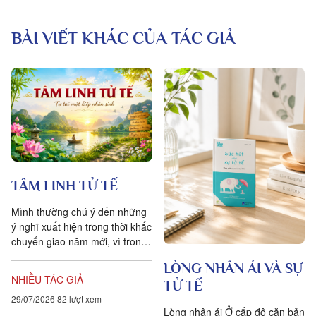
BÀI VIẾT KHÁC CỦA TÁC GIẢ
TÂM LINH TỬ TẾ
Mình thường chú ý đến những
ý nghĩ xuất hiện trong thời khắc
chuyển giao năm mới, vì trong
niềm tin tâm linh, đôi khi đó là
LÒNG NHÂN ÁI VÀ SỰ
những dự cảm,...
NHIỀU TÁC GIẢ
TỬ TẾ
29/07/2026
82 lượt xem
Lòng nhân ái Ở cấp độ căn bản