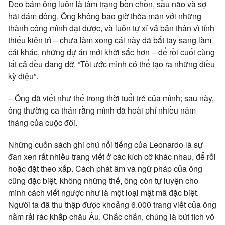
Đeo bám ông luôn là tâm trạng bồn chồn, sầu não và sợ
hãi đám đông. Ông không bao giờ thỏa mãn với những
thành công mình đạt được, và luôn tự xỉ vả bản thân vì tính
thiếu kiên trì – chưa làm xong cái này đã bắt tay sang làm
cái khác, những dự án mới khởi sắc hơn – để rồi cuối cùng
tất cả đều dang dở. “Tôi ước mình có thể tạo ra những điều
kỳ diệu”.
– Ông đã viết như thế trong thời tuổi trẻ của mình; sau này,
ông thường ca thán rằng mình đã hoài phí nhiều năm
tháng của cuộc đời.
Những cuốn sách ghi chú nổi tiếng của Leonardo là sự
đan xen rất nhiều trang viết ở các kích cỡ khác nhau, để rồi
hoặc đặt theo xấp. Cách phát âm và ngữ pháp của ông
cũng đặc biệt, không những thế, ông còn tự luyện cho
mình cách viết ngược như là một loại mật mã đặc biệt.
Người ta đã thu thập được khoảng 6.000 trang viết của ông
nằm rải rác khắp châu Âu. Chắc chắn, chúng là bút tích vô