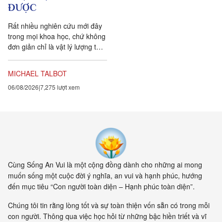
ĐƯỢC
Rất nhiều nghiên cứu mới đây
trong mọi khoa học, chứ không
đơn giản chỉ là vật lý lượng tử,
đều chứng tỏ rằng vạn vật ít
tính cá thể hơn rất nhiều so với
MICHAEL TALBOT
chúng ta tưởng. Một câu
06/08/2026
7,275 lượt xem
chuyện khoa học đang xuất
hiện cung cấp bằng chứng cho
thấy toàn bộ vật chất tồn tại
trong một mạng nhằng nhịt các
kết nối. Khía cạnh quan trọng
nhất của sự sống không còn là
vật nữa, mà là mối liên hệ giữa
các vật.
Cùng Sống An Vui là một cộng đồng dành cho những ai mong
muốn sống một cuộc đời ý nghĩa, an vui và hạnh phúc, hướng
đến mục tiêu “Con người toàn diện – Hạnh phúc toàn diện”.
Chúng tôi tin rằng lòng tốt và sự toàn thiện vốn sẵn có trong mỗi
con người. Thông qua việc học hỏi từ những bậc hiền triết và vĩ