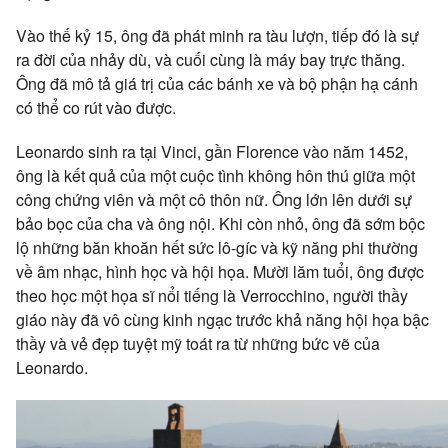
Vào thế kỷ 15, ông đã phát minh ra tàu lượn, tiếp đó là sự
ra đời của nhảy dù, và cuối cùng là máy bay trực thăng.
Ông đã mô tả giá trị của các bánh xe và bộ phận hạ cánh
có thể co rút vào được.
Leonardo sinh ra tại Vinci, gần Florence vào năm 1452,
ông là kết quả của một cuộc tình không hôn thú giữa một
công chứng viên và một cô thôn nữ. Ông lớn lên dưới sự
bảo bọc của cha và ông nội. Khi còn nhỏ, ông đã sớm bộc
lộ những băn khoăn hết sức lô-gíc và kỹ năng phi thường
về âm nhạc, hình học và hội họa. Mười lăm tuổi, ông được
theo học một họa sĩ nổi tiếng là Verrocchino, người thầy
giáo này đã vô cùng kinh ngạc trước khả năng hội họa bậc
thầy và vẻ đẹp tuyệt mỹ toát ra từ những bức vẽ của
Leonardo.