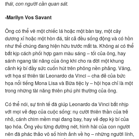
thái, con người cần quan sát.
-Marilyn Vos Savant
Ông có thể vẽ một chiếc lá hoặc một bàn tay, một cây
dương xỉ hoặc một hòn đá, tất cả đều sống động và có hồn
như thể chúng đang hiện hữu trước mắt ta. Không ai có thể
bắt kịp cách phối hợp gam màu sáng – tối của ông, hay
sánh ngang tài năng của ông khi cho ra đời một khung
cảnh kỳ bí đầy sức cuốn hút trên phông nền phảng. Vâng,
với họa sĩ thiên tài Leonardo da Vinci – cha đẻ của bức
họa nổi tiếng Mona Lisa và Bữa tiệc ly – hội họa chỉ là một
trong những tài năng thiên phú phi thường của ông.
Có thể nói, sự tinh tế đã giúp Leonardo da Vinci bắt nhịp
với mọi vẻ đẹp của cuộc sống: nụ cười thiên thần của trẻ
nhỏ, cánh chim mềm mại đang bay, hay vẻ đẹp kỳ bí của
tạo hóa. Ông yêu từng đường nét, hình hài của con người
nên đã phác thảo vô số hình ảnh về họ – những người lính,