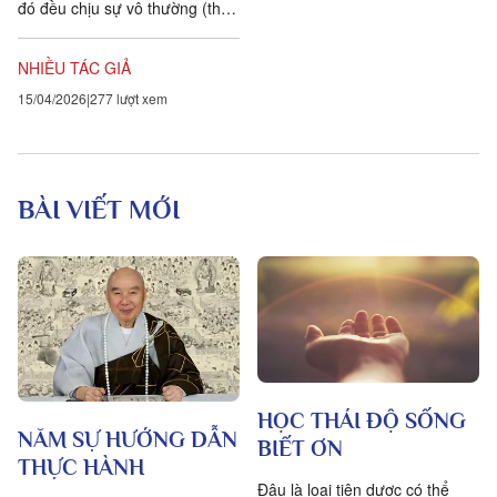
đó đều chịu sự vô thường (thay
đổi). Một số khía cạnh của vô
thường,...
NHIỀU TÁC GIẢ
15/04/2026
277 lượt xem
BÀI VIẾT MỚI
HỌC THÁI ĐỘ SỐNG
NĂM SỰ HƯỚNG DẪN
BIẾT ƠN
THỰC HÀNH
Đâu là loại tiên dược có thể