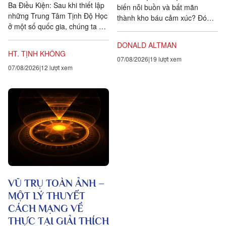
Ba Điều Kiện: Sau khi thiết lập
biến nỗi buồn và bất mãn
những Trung Tâm Tịnh Độ Học
thành kho báu cảm xúc? Đó
ở một số quốc gia, chúng ta đặt
chính là lòng biết ơn, trong
ra năm sự hướng dẫn cho các
tiếng Anh là gratitude, bắt...
DONALD ALTMAN
hành giả Tịnh...
HT. TỊNH KHÔNG
07/08/2026
19 lượt xem
07/08/2026
12 lượt xem
VŨ TRỤ TOÀN ẢNH –
MỘT LÝ THUYẾT
CÁCH MẠNG VỀ
THỰC TẠI GIẢI THÍCH