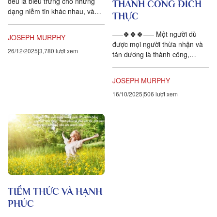
đều là biểu trưng cho những
THÀNH CÔNG ĐÍCH
dạng niềm tin khác nhau, và
THỰC
những niềm tin này được lý giải
bằng nhiều cách. Quy...
—–🍀🍀🍀—– Một người dù
JOSEPH MURPHY
được mọi người thừa nhận và
26/12/2025
3,780 lượt xem
tán dương là thành công,
nhưng nếu gia sản của họ có
được là do lọc lừa hay từ
JOSEPH MURPHY
những...
16/10/2025
506 lượt xem
TIỀM THỨC VÀ HẠNH
PHÚC