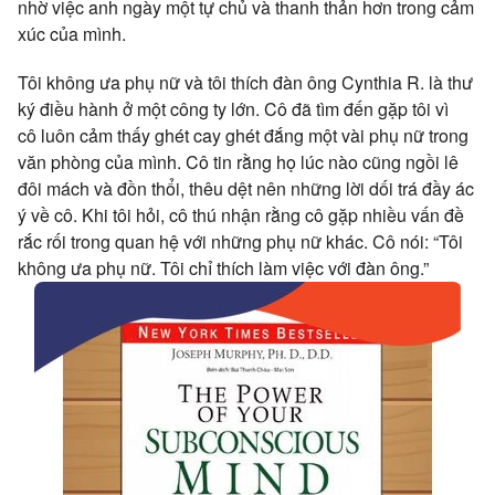
nhờ việc anh ngày một tự chủ và thanh thản hơn trong cảm
xúc của mình.
Tôi không ưa phụ nữ và tôi thích đàn ông Cynthia R. là thư
ký điều hành ở một công ty lớn. Cô đã tìm đến gặp tôi vì
cô luôn cảm thấy ghét cay ghét đắng một vài phụ nữ trong
văn phòng của mình. Cô tin rằng họ lúc nào cũng ngồi lê
đôi mách và đồn thổi, thêu dệt nên những lời dối trá đầy ác
ý về cô. Khi tôi hỏi, cô thú nhận rằng cô gặp nhiều vấn đề
rắc rối trong quan hệ với những phụ nữ khác. Cô nói: “Tôi
không ưa phụ nữ. Tôi chỉ thích làm việc với đàn ông.”