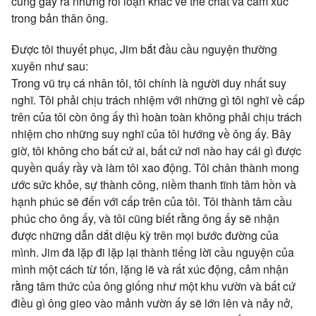
cũng gây ra những rối loạn khác về thể chất và cảm xúc
trong bản thân ông.
Được tôi thuyết phục, Jim bắt đầu cầu nguyện thường
xuyên như sau:
Trong vũ trụ cá nhân tôi, tôi chính là người duy nhất suy
nghĩ. Tôi phải chịu trách nhiệm với những gì tôi nghĩ về cấp
trên của tôi còn ông ấy thì hoàn toàn không phải chịu trách
nhiệm cho những suy nghĩ của tôi hướng về ông ấy. Bây
giờ, tôi không cho bất cứ ai, bất cứ nơi nào hay cái gì được
quyền quấy rầy và làm tôi xao động. Tôi chân thành mong
ước sức khỏe, sự thành công, niềm thanh tĩnh tâm hồn và
hạnh phúc sẽ đến với cấp trên của tôi. Tôi thành tâm cầu
phúc cho ông ấy, và tôi cũng biết rằng ông ấy sẽ nhận
được những dẫn dắt diệu kỳ trên mọi bước đường của
mình.
Jim đã lặp đi lặp lại thành tiếng lời cầu nguyện của
mình một cách từ tốn, lặng lẽ và rất xúc động, cảm nhận
rằng tâm thức của ông giống như một khu vườn và bất cứ
điều gì ông gieo vào mảnh vườn ấy sẽ lớn lên và nảy nở,