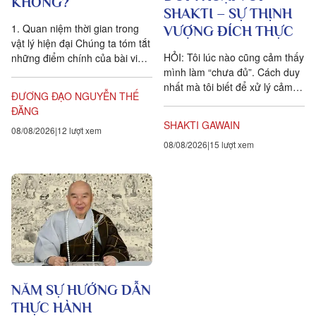
KHÔNG?
SHAKTI – SỰ THỊNH
1. Quan niệm thời gian trong
VƯỢNG ĐÍCH THỰC
vật lý hiện đại Chúng ta tóm tắt
HỎI: Tôi lúc nào cũng cảm thấy
những điểm chính của bài viết
mình làm “chưa đủ”. Cách duy
Is time an illusion? của Giáo sư
nhất mà tôi biết để xử lý cảm
Triết học Craig...
ĐƯƠNG ĐẠO NGUYỄN THẾ
xúc dai dẳng này là khẳng định
ĐĂNG
ngược lại....
SHAKTI GAWAIN
08/08/2026
12 lượt xem
08/08/2026
15 lượt xem
NĂM SỰ HƯỚNG DẪN
THỰC HÀNH