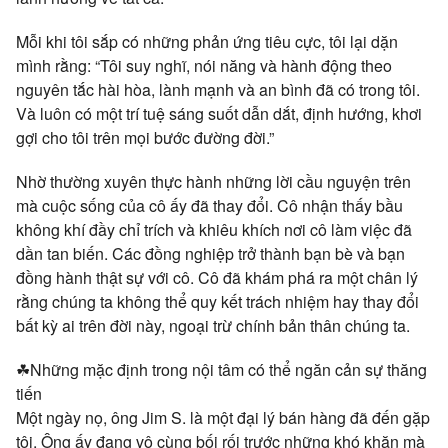
Mỗi khi tôi sắp có những phản ứng tiêu cực, tôi lại dặn
mình rằng: “Tôi suy nghĩ, nói năng và hành động theo
nguyên tắc hài hòa, lành mạnh và an bình đã có trong tôi.
Và luôn có một trí tuệ sáng suốt dẫn dắt, định hướng, khơi
gợi cho tôi trên mọi bước đường đời.”
Nhờ thường xuyên thực hành những lời cầu nguyện trên
mà cuộc sống của cô ấy đã thay đổi. Cô nhận thấy bầu
không khí đầy chỉ trích và khiêu khích nơi cô làm việc đã
dần tan biến. Các đồng nghiệp trở thành bạn bè và bạn
đồng hành thật sự với cô. Cô đã khám phá ra một chân lý
rằng chúng ta không thể quy kết trách nhiệm hay thay đổi
bất kỳ ai trên đời này, ngoại trừ chính bản thân chúng ta.
☘Những mặc định trong nội tâm có thể ngăn cản sự thăng
tiến
Một ngày nọ, ông Jim S. là một đại lý bán hàng đã đến gặp
tôi. Ông ấy đang vô cùng bối rối trước những khó khăn mà