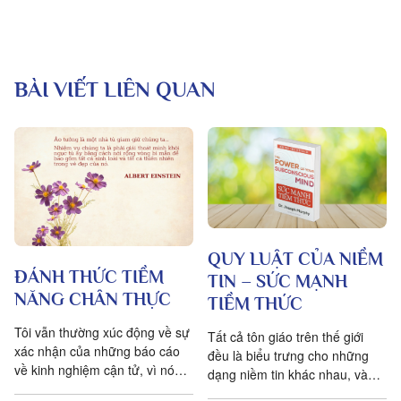
BÀI VIẾT LIÊN QUAN
QUY LUẬT CỦA NIỀM
ĐÁNH THỨC TIỀM
TIN – SỨC MẠNH
NĂNG CHÂN THỰC
TIỀM THỨC
Tôi vẫn thường xúc động về sự
Tất cả tôn giáo trên thế giới
xác nhận của những báo cáo
đều là biểu trưng cho những
về kinh nghiệm cận tử, vì nó
dạng niềm tin khác nhau, và
cho thấy rõ ràng sự thật về
những niềm tin này được lý giải