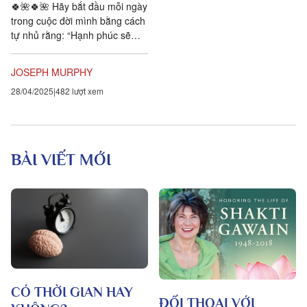
🍀🌺🍀🌺 Hãy bắt đầu mỗi ngày
trong cuộc đời mình bằng cách
tự nhủ rằng: “Hạnh phúc sẽ
đến với tôi. Tôi luôn tin tưởng
hết mực vào sức mạnh...
JOSEPH MURPHY
28/04/2025
482 lượt xem
BÀI VIẾT MỚI
CÓ THỜI GIAN HAY
ĐỐI THOẠI VỚI