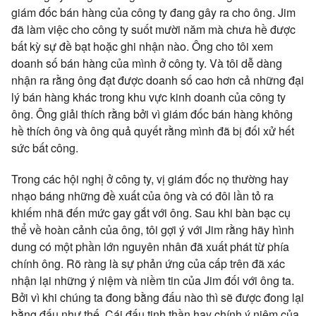
giám đốc bán hàng của công ty đang gây ra cho ông. Jim
đã làm việc cho công ty suốt mười năm mà chưa hề được
bất kỳ sự đề bạt hoặc ghi nhận nào. Ông cho tôi xem
doanh số bán hàng của mình ở công ty. Và tôi dễ dàng
nhận ra rằng ông đạt được doanh số cao hơn cả những đại
lý bán hàng khác trong khu vực kinh doanh của công ty
ông. Ông giải thích rằng bởi vì giám đốc bán hàng không
hề thích ông và ông quả quyết rằng mình đã bị đối xử hết
sức bất công.
Trong các hội nghị ở công ty, vị giám đốc nọ thường hay
nhạo báng những đề xuất của ông và có đôi lần tỏ ra
khiếm nhã đến mức gay gắt với ông.
Sau khi bàn bạc cụ
thể về hoàn cảnh của ông, tôi gợi ý với Jim rằng hãy hình
dung có một phần lớn nguyên nhân đã xuất phát từ phía
chính ông. Rõ ràng là sự phản ứng của cấp trên đã xác
nhận lại những ý niệm và niềm tin của Jim đối với ông ta.
Bởi vì khi chúng ta đong bằng đấu nào thì sẽ được đong lại
bằng đấu như thế. Cái đấu tinh thần hay chính ý niệm của