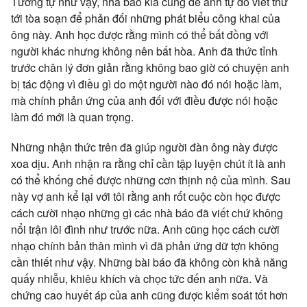
Tương tự như vậy, nhà báo kia cũng để anh tự do viết thư
tới tòa soạn để phản đối những phát biểu công khai của
ông này. Anh học được rằng mình có thể bất đồng với
người khác nhưng không nên bất hòa. Anh đã thức tỉnh
trước chân lý đơn giản rằng không bao giờ có chuyện anh
bị tác động vì điều gì do một người nào đó nói hoặc làm,
mà chính phản ứng của anh đối với điều được nói hoặc
làm đó mới là quan trọng.
Những nhận thức trên đã giúp người đàn ông này được
xoa dịu. Anh nhận ra rằng chỉ cần tập luyện chút ít là anh
có thể khống chế được những cơn thịnh nộ của mình. Sau
này vợ anh kể lại với tôi rằng anh rốt cuộc còn học được
cách cười nhạo những gì các nhà báo đã viết chứ không
nổi trận lôi đình như trước nữa. Anh cũng học cách cười
nhạo chính bản thân mình vì đã phản ứng dữ tợn không
cần thiết như vậy. Những bài báo đã không còn khả năng
quấy nhiễu, khiêu khích và chọc tức đến anh nữa. Và
chứng cao huyết áp của anh cũng được kiểm soát tốt hơn