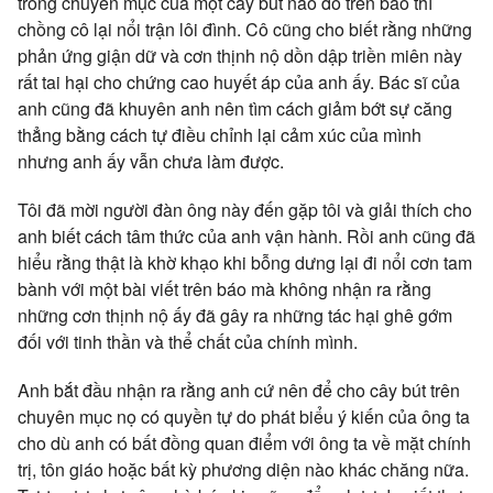
trong chuyên mục của một cây bút nào đó trên báo thì
chồng cô lại nổi trận lôi đình. Cô cũng cho biết rằng những
phản ứng giận dữ và cơn thịnh nộ dồn dập triền miên này
rất tai hại cho chứng cao huyết áp của anh ấy. Bác sĩ của
anh cũng đã khuyên anh nên tìm cách giảm bớt sự căng
thẳng bằng cách tự điều chỉnh lại cảm xúc của mình
nhưng anh ấy vẫn chưa làm được.
Tôi đã mời người đàn ông này đến gặp tôi và giải thích cho
anh biết cách tâm thức của anh vận hành. Rồi anh cũng đã
hiểu rằng thật là khờ khạo khi bỗng dưng lại đi nổi cơn tam
bành với một bài viết trên báo mà không nhận ra rằng
những cơn thịnh nộ ấy đã gây ra những tác hại ghê gớm
đối với tinh
thần và thể chất của chính mình.
Anh bắt đầu nhận ra rằng anh cứ nên để cho cây bút trên
chuyên mục nọ có quyền tự do phát biểu ý kiến của ông ta
cho dù anh có bất đồng quan điểm với ông ta về mặt chính
trị, tôn giáo hoặc bất kỳ phương diện nào khác chăng nữa.