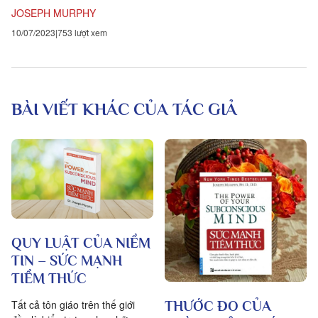
đến sự sống,...
JOSEPH MURPHY
10/07/2023
753 lượt xem
BÀI VIẾT KHÁC CỦA TÁC GIẢ
QUY LUẬT CỦA NIỀM
TIN – SỨC MẠNH
TIỀM THỨC
Tất cả tôn giáo trên thế giới
THƯỚC ĐO CỦA