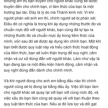
Những ám thị bạn truyền cho người khác cũng sẽ được
truyền đến cho chính bạn, vì tâm thức của bạn là một
trường tạo tác. Đây là lý do mà Thánh kinh nói: Vì khi
ngươi phán xét anh em thì, chính ngươi sẽ bị phán xét.
Điều đó có nghĩa là trong khi áp dụng những thước đo và
chuẩn mực đối với người khác, bạn cũng đã tự tạo ra
những thước đo và chuẩn mực ấy trong tiềm thức của
mình, vốn sau đó sẽ được áp dụng lên chính bạn. Một khi
bạn biết được quy luật này và hiểu cách thức hoạt động
của tiềm thức, bạn sẽ luôn thận trọng để suy nghĩ, cảm
nhận và cư xử đúng đắn với người khác. Làm như vậy là
bạn đang tạo ra một điều kiện hành
động, cảm nhận và
suy nghĩ đúng đắn dành cho chính mình.
Và khi ngươi đong cho anh em bằng đấu nào thì chính
ngươi cũng sẽ bị đong lại bằng đấu ấy. Việc tốt bạn làm
cho người khác sẽ quay lại với bạn với cùng mức độ, và
việc xấu do bạn làm cũng sẽ quay về với bạn thuận theo
quy luật tâm thức của bạn. Nếu ai đó lừa lọc và dối gạt