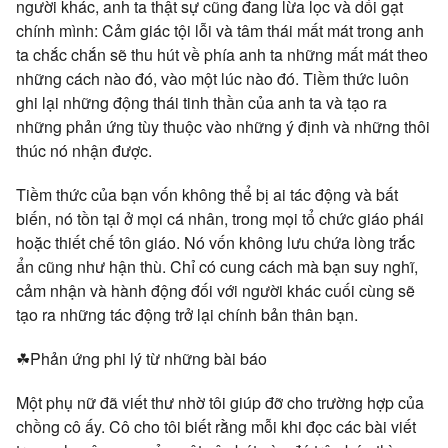
người khác, anh ta thật sự cũng đang lừa lọc và dối gạt
chính mình: Cảm giác tội lỗi và tâm thái mất mát trong anh
ta chắc chắn sẽ thu hút về phía anh ta những mất mát theo
những cách nào đó, vào một lúc nào đó. Tiềm thức luôn
ghi lại những động thái tinh thần của anh ta và tạo ra
những phản ứng tùy thuộc vào những ý định và những thôi
thúc nó nhận được.
Tiềm thức của bạn vốn không thể bị ai tác động và bất
biến, nó tồn tại ở mọi cá nhân, trong mọi tổ chức giáo phái
hoặc thiết chế tôn giáo. Nó vốn không lưu chứa lòng trắc
ẩn cũng như hận thù. Chỉ có cung cách mà bạn suy nghĩ,
cảm nhận và hành động đối với người khác cuối cùng sẽ
tạo ra những tác động trở lại chính bản thân bạn.
☘Phản ứng phi lý từ những bài báo
Một phụ nữ đã viết thư nhờ tôi giúp đỡ cho trường hợp của
chồng cô ấy. Cô cho tôi biết rằng mỗi khi đọc các bài viết