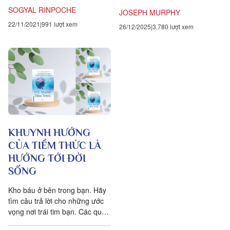
nghiệp. Một trong...
bằng nhiều cách. Quy...
SOGYAL RINPOCHE
JOSEPH MURPHY
22/11/2021
991 lượt xem
26/12/2025
3,780 lượt xem
KHUYNH HƯỚNG
CỦA TIỀM THỨC LÀ
HƯỚNG TỚI ĐỜI
SỐNG
Kho báu ở bên trong bạn. Hãy
tìm câu trả lời cho những ước
vọng nơi trái tim bạn. Các quá
trình của tiềm thức luôn hướng