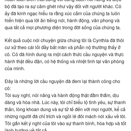
bộ đã tạo ra sự căm ghét như vậy đối với người khác. Cô
ấy đã kinh ngạc hiểu ra rằng xúc cảm của chúng ta luôn
hiển hiện qua lời ăn tiếng nói, hành động, văn phong và
qua tất cả mọi phương diện trong đời sống của chúng ta.
Kết quả cuộc nói chuyện giữa chúng tôi là Cynthia đã thôi
cư xử theo cái lối đầy bất mãn và phẫn nộ thường thấy ở
cô. Cô đã hình dung ra một cách thức cầu nguyện và thực
hành thật đều đặn, có hệ thống và nhiệt tình tại văn phòng
của mình.
Đây là những lời cầu nguyện đã đem lại thành công cho
cô:
Tôi suy nghĩ, nói năng và hành động thật đằm thắm, dịu
dàng và hòa nhã. Lúc này, tôi chỉ biểu lộ tình yêu, sự thanh
thản, lòng khoan dung và sự tử tế đến với mọi người, kể cả
những người đã chỉ trích và ngồi lê đôi mách nói xấu về tôi.
Tôi gắn kết ý nghĩ của tôi vào sự thanh bình, hòa hợp và tốt
lành hướng về tất cả.