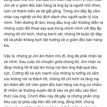
Jim về vị giám đốc bán hàng là ông ấy là người nhỏ nhen,
luôn có thành kiến và rất gắt gỏng. Trong Jim đầy ắp cảm
nhận cay nghiệt và thù địch dành cho người quản lý của
mình. Trên đường đi làm, trong đầu ông vẫn thường diễn ra
những cuộc đối thoại say sưa trong chính mình với đầy ắp
những lời chỉ trích, những tranh cãi, những lời buộc tội đáp
trả và phản kháng kịch liệt hướng về vị giám đốc bán hàng
kia.
Vậy là, những gì Jim âm thầm cho đi, ông đã phải nhận lại
về mình. Sau cuộc trò chuyện giữa chúng tôi, Jim nhận ra
rằng những lời lẽ bật lên trong nội tâm ông thật quá tiêu
cực. Cường độ và sức mạnh của những tư tưởng và cảm
xúc không nói ra thành lời, những lời chỉ trích và lăng mạ
âm thầm đối với viên giám đốc bán hàng mà ông cứ nhẩm
đi nhẩm lại thường xuyên đã đi sâu và ghi dấu vào tiềm
thức của ông. Chính điều này đã gây ra những phản ứng
tiêu cực từ phía cấp trên đối với ông, đồng thời, chúng