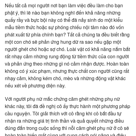
Nếu tất cả mọi người nơi bạn làm việc đều làm cho bạn
phật ý, thì lẽ nào bạn không nghĩ đến khả năng những
quấy rầy và bực bội này có thể đã nảy sinh do một kiểu
mẫu tiềm thức hoặc sự phóng chiếu nội tâm nào đó vốn
phát xuất từ phía chính bạn? Tất cả chúng ta đều biết rằng
một con chó sẽ phản ứng hung dữ ra sao nếu gặp một
người ghét chó hoặc sợ chó. Loài vật có khả năng nắm bắt
rất nhạy cảm những rung động từ tiềm thức của con người
và phản ứng theo những gì nó cảm nhận được. Hoàn toàn
không có ý xúc phạm, nhưng thực chất con người cũng rất
nhạy cảm, không kém chó, mèo và những động vật khác
nếu xét về phương diện này.
Với người phụ nữ mắc chứng căm ghét những phụ nữ
khác này, tôi đã đề nghị cô ấy thực hành một phương pháp
cầu nguyện. Tôi giải thích với cô rằng khi cô bắt đầu tự
nhận ra những giá trị tinh thần và quả quyết những điều
đúng đắn trong cuộc sống thì nỗi căm ghét phụ nữ ở cô sẽ
hoàn toàn biến mất cùng với cung cách nói năng và điệu