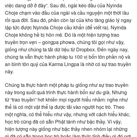
việc dang dở ở đây”. Sau đó, ngài kéo đầu của Nyinda
Choje chạm vào đầu của ngài và cầu nguyện một thời lâu
rồi qua đời. Sau đó, phần còn lại của kho tàng giáo lý ngay
lập tức được Nyinda Choje cầu khẩn (để viết ra). Nyinda
Choje không hề bị hôn mê. Đó là một hiện tượng trao
truyền trọn vẹn – gongpa phowa, chúng tôi gọi như vậy,
giống như chúng ta tải dữ liệu từ Dropbox. Đến ngày nay,
chúng ta vẫn thực hành pháp tu 100 vị bổn tôn phần nộ và
an bình tôn quý của Karma Lingpa là nhờ có sự trao truyền
này.
Chúng ta thực hành một pháp tu giống như sự trao truyền
này trong suốt quá trình thực hành bổn sư du già. Nhưng
từ “trao truyền” hơi khiến mọi người hiểu nhầm: nghe như
thể là có một vật thể lạ được tải vào người học trò. Theo
một nghĩa, có thể hiểu như vậy, nhưng với cách hiểu khác,
học trò cũng đã có sẵn Phật tánh như bậc thầy. Vì vậy,
hiện tượng này giống như bậc thầy nhen nhóm lại những
gì đã có sẵn trong học trò hoặc làm thức tỉnh điều gì đó nơi