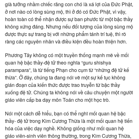
già tưởng nhầm chiếc răng con chó là xá lợi của Đức Phật,
ở nơi nào có lòng sùng mộ, thì ở đó có Đức Phật, vì vậy,
hoàn toàn có thể nhận được sự ban phước từ một bậc thầy
không xứng đáng. Nhưng nếu đối tượng của lòng sùng mộ
được thực sự trang bị với những phẩm tánh trí tuệ, thì rõ
ràng các nguyên nhân và điều kiện đều hoàn thiện hơn.
Phương Tây không có một truyền thống mạnh mẽ về mối
quan hệ bậc thầy-đệ tử theo nghĩa “guru shishya
parampara”, là từ tiếng Phạn cho cụm từ “những đệ tử kế
thừa”. Ở đây, chúng ta đang nói vẽ một sự kế tục không
gián đoạn của kiến thức được trao truyễn từ bậc thầy
xuống đệ tử. Chúng ta không nói về câu chuyện một người
giáo viên cấp ba dạy môn Toán cho một học trò.
Nói một cách dễ hiểu, bạn có thể nghĩ mối quan hệ bậc
thầy- đệ tử trong Kim Cương Thừa là một mối quan hệ tiến
hóa của việc dạy nghề. Không giống như mối quan hệ
giáo viên-sinh viên thông thường, trong Kim Cương Thừa,