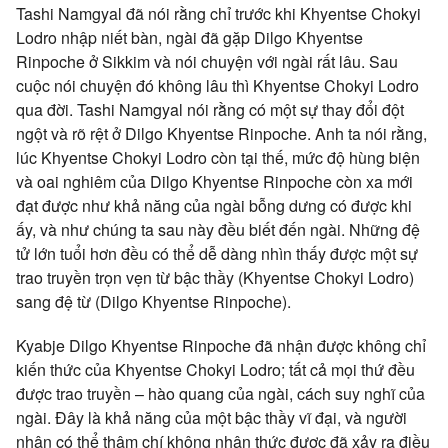
Tashi Namgyal đã nói rằng chỉ trước khi Khyentse Chokyi
Lodro nhập niết bàn, ngài đã gặp Dilgo Khyentse
Rinpoche ở Sikkim và nói chuyện với ngài rất lâu. Sau
cuộc nói chuyện đó không lâu thì Khyentse Chokyi Lodro
qua đời. Tashi Namgyal nói rằng có một sự thay đổi đột
ngột và rõ rệt ở Dilgo Khyentse Rinpoche. Anh ta nói rằng,
lúc Khyentse Chokyi Lodro còn tại thế, mức độ hùng biện
và oai nghiêm của Dilgo Khyentse Rinpoche còn xa mới
đạt được như khả năng của ngài bỗng dưng có được khi
ấy, và như chúng ta sau này đều biết đến ngài. Những đệ
tử lớn tuổi hơn đều có thể dễ dàng nhìn thấy được một sự
trao truyền trọn vẹn từ bậc thầy (Khyentse Chokyi Lodro)
sang đệ từ (Dilgo Khyentse Rinpoche).
Kyabje Dilgo Khyentse Rinpoche đã nhận được không chỉ
kiến thức của Khyentse Chokyi Lodro; tất cả mọi thứ đều
được trao truyền – hào quang của ngài, cách suy nghĩ của
ngài. Đây là khả năng của một bậc thầy vĩ đại, và người
nhận có thể thậm chí không nhận thức được đã xảy ra điều