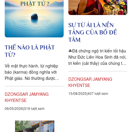
SỰ TỪ ÁI LÀ NỀN
TẢNG CỦA BỒ ĐỀ
TÂM
THẾ NÀO LÀ PHẬT
☘Đã chứng ngộ tri kiến tối hậu
TỬ?
Như Đức Liên Hoa Sinh đã nói,
tri kiến (cái thấy) của chúng ta
Về mặt thực hành, từ nghiệp
nên rộng lớn như bầu trời và
báo (karma) đồng nghĩa với
hành động...
Phật giáo. Nó thường được
DZONGSAR JAMYANG
hiểu như là một loại hệ thống
KHYENTSE
đạo đức về sự đền đáp –...
15/08/2025
407 lượt xem
DZONGSAR JAMYANG
KHYENTSE
06/05/2026
319 lượt xem