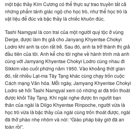
một bậc thầy Kim Cương có thể thực sự trao truyền tất cả
những phẩm tánh giác ngộ cho học trò, như thể học trò là
vật liệu để đúc và bậc thầy là chiếc khuôn đúc.
Tashi Namgyal là con trai của một người quý tộc ở vùng
Derge, được làm thị giả cho Janyang Khyentse Chokyi
Lodro khi anh ta còn rất trẻ. Sau đó, anh ta trở thành thị giả
đầu tiên của tôi. Anh kể cho tôi nghe về hành trình mà anh
cùng với Jamyang Khyentse Chokyi Lodro cùng nhau đi
Sikkim vào cuối phững năm 1950. Vào khoảng thời gian
đó, rất nhiều Lạt-ma Tây Tạng khác cùng chạy trốn cuộc
Cách mạng Văn hóa. Mỗi ngày, Jamyang Khyentse Chokyi
Lodro sẽ hỏi Tashi Namgyal xem có những ai đã trốn thoát
được khỏi Tây Tạng. Khi ngài nghe được tin người bạn
thân của ngài là Dilgo Khyentse Rinpoche, người vừa là
học trò vừa là bậc thầy của ngài cùng trốn thoát được, ngài
đã thở phào nhẹ nhõm và nói: “Giáo pháp bây giờ đã an
toàn rồi”.