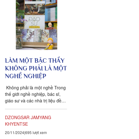
LÀM MỘT BẬC THẦY
KHÔNG PHẢI LÀ MỘT
NGHỀ NGHIỆP
Không phải là một nghề Trong
thế giới nghề nghiệp, bác sĩ,
giáo sư và các nhà trị liệu đều
có những bộ quy tắc ứng xử
nghiêm ngặt. Họ...
DZONGSAR JAMYANG
KHYENTSE
20/11/2024
695 lượt xem