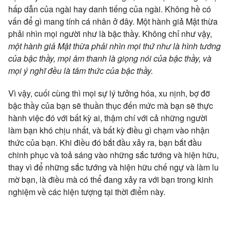
hấp dẫn của ngài hay danh tiếng của ngài. Không hề có
vấn để gì mang tính cá nhân ở đây. Một hành giả Mật thừa
phải nhìn mọi người như là bậc thầy. Không chỉ như vậy,
một hành giả Mật thừa phải nhìn mọi thứ như là hình tướng
của bậc thầy, mọi âm thanh là giọng nói của bậc thầy, và
mọi ý nghĩ đều là tâm thức của bậc thầy.
Vì vậy, cuối cùng thì mọi sự lý tưởng hóa, xu nịnh, bợ đỡ
bậc thầy của bạn sẽ thuần thục đến mức mà bạn sẽ thực
hành việc đó với bất kỳ ai, thậm chí với cả những người
làm bạn khó chịu nhất, và bất kỳ điều gì chạm vào nhận
thức của bạn. Khi điều đó bắt đầu xảy ra, bạn bắt đầu
chinh phục và toả sáng vào những sắc tướng và hiện hữu,
thay vì để những sắc tướng và hiện hữu chế ngự và làm lu
mờ bạn, là điều mà có thể đang xảy ra với bạn trong kinh
nghiệm về các hiện tượng tại thời điểm này.