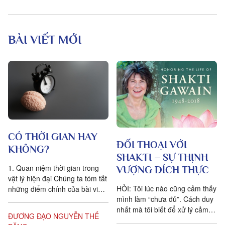
BÀI VIẾT MỚI
CÓ THỜI GIAN HAY
ĐỐI THOẠI VỚI
KHÔNG?
SHAKTI – SỰ THỊNH
1. Quan niệm thời gian trong
VƯỢNG ĐÍCH THỰC
vật lý hiện đại Chúng ta tóm tắt
HỎI: Tôi lúc nào cũng cảm thấy
những điểm chính của bài viết
mình làm “chưa đủ”. Cách duy
Is time an illusion? của Giáo sư
nhất mà tôi biết để xử lý cảm
Triết học Craig...
ĐƯƠNG ĐẠO NGUYỄN THẾ
xúc dai dẳng này là khẳng định