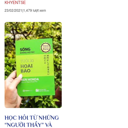
KHYENTSE
23/02/2021
1,479 lượt xem
HỌC HỎI TỪ NHỮNG
“NGƯỜI THẦY” VÀ