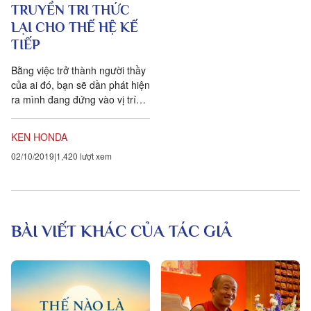
TRUYỀN TRI THỨC
LẠI CHO THẾ HỆ KẾ
TIẾP
Bằng việc trở thành người thầy
của ai đó, bạn sẽ dần phát hiện
ra mình đang đứng vào vị trí
của thầy mình ngày trước và có
thể đồng cảm với những niềm
KEN HONDA
vui, lòng tin yêu, sự nghi ngại
02/10/2019
1,420 lượt xem
và cả niềm hạnh phúc của họ.
Chính lúc ấy, bạn sẽ tìm ra
điểm tương đồng giúp bạn có
thể thành tri kỉ với những người
thầy thông thái của mình.
BÀI VIẾT KHÁC CỦA TÁC GIẢ