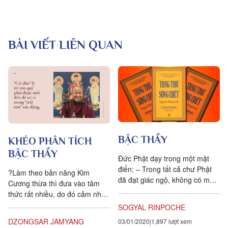
BÀI VIẾT LIÊN QUAN
BẬC THẦY
KHÉO PHÂN TÍCH
BẬC THẦY
Đức Phật dạy trong một mật
điển: – Trong tất cả chư Phật
?Làm theo bản năng Kim
đã đạt giác ngộ, không có một
Cương thừa thì đưa vào tâm
vị nào thành tựu việc này mà
thức rất nhiều, do đó cảm nhận
không nhờ một...
và thiên hướng đều rất quan
SOGYAL RINPOCHE
trọng. Nếu bạn có một sự...
DZONGSAR JAMYANG
03/01/2020
1,897 lượt xem