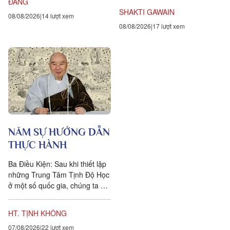
ĐĂNG
ngược lại....
SHAKTI GAWAIN
08/08/2026
14 lượt xem
08/08/2026
17 lượt xem
NĂM SỰ HƯỚNG DẪN
THỰC HÀNH
Ba Điều Kiện: Sau khi thiết lập
những Trung Tâm Tịnh Độ Học
ở một số quốc gia, chúng ta đặt
ra năm sự hướng dẫn cho các
hành giả Tịnh...
HT. TỊNH KHÔNG
07/08/2026
22 lượt xem