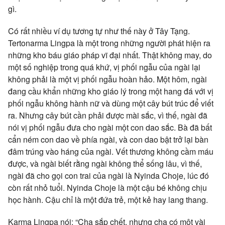
gì.
Có rất nhiều ví dụ tương tự như thế này ở Tây Tạng.
Tertonarma Lingpa là một trong những người phát hiện ra
những kho báu giáo pháp vĩ đại nhất. Thật không may, do
một số nghiệp trong quá khứ, vị phối ngẫu của ngài lại
không phải là một vị phối ngẫu hoàn hảo. Một hôm, ngài
đang cầu khẩn những kho giáo lý trong một hang đá với vị
phối ngẫu không hành nữ và dùng một cây bút trúc để viết
ra. Nhưng cây bút cần phải được mài sắc, vì thế, ngài đã
nói vị phối ngẫu đưa cho ngài một con dao sắc. Bà đã bất
cẩn ném con dao về phía ngài, và con dao bật trở lại bàn
đâm trúng vào háng của ngài. Vết thương không cầm máu
được, và ngài biết rằng ngài không thể sống lâu, vì thế,
ngài đã cho gọi con trai của ngài là Nyinda Choje, lúc đó
còn rất nhỏ tuổi. Nyinda Choje là một cậu bé không chịu
học hành. Cậu chỉ là một đứa trẻ, một kẻ hay lang thang.
Karma Lingpa nói: “Cha sắp chết, nhưng cha có một vài