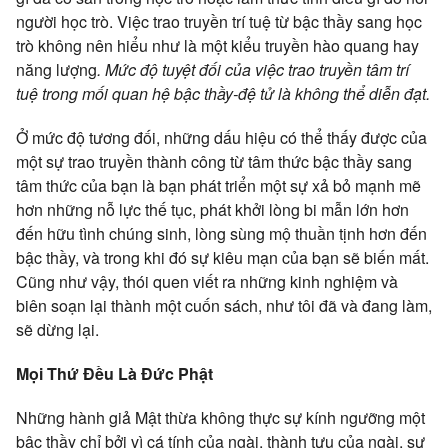
người học trò. Việc trao truyền trí tuệ từ bậc thầy sang học
trò không nên hiểu như là một kiểu truyền hào quang hay
năng lượng
. Mức độ tuyệt đối của việc trao truyền tâm trí
tuệ trong mối quan hệ bậc thầy-đệ tử là không thể diễn đạt.
Ở mức độ tương đối, những dấu hiệu có thể thấy được của
một sự trao truyền thành công từ tâm thức bậc thầy sang
tâm thức của bạn là bạn phát triển một sự xả bỏ mạnh mẽ
hơn những nỗ lực thế tục, phát khởi lòng bi mẫn lớn hơn
đến hữu tình chúng sinh, lòng sùng mộ thuần tịnh hơn đến
bậc thầy, và trong khi đó sự kiêu mạn của bạn sẽ biến mất.
Cũng như vậy, thói quen viết ra những kinh nghiệm và
biên soạn lại thành một cuốn sách, như tôi đã và đang làm,
sẽ dừng lại.
Mọi Thứ Đều Là Đức Phật
Những hành giả Mật thừa không thực sự kính ngưỡng một
bậc thầy chỉ bởi vì cá tính của ngài, thành tựu của ngài, sự