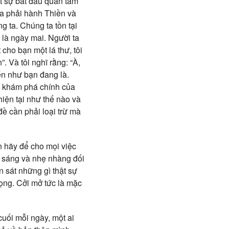
ật sự bắt đầu quan tâm
ta phải hành Thiền và
g ta. Chúng ta tồn tại
 là ngày mai. Người ta
 cho bạn một lá thư, tôi
. Và tôi nghĩ rằng: “À,
ến như bạn đang là.
ng khám phá chính của
iện tại như thế nào và
ề cần phải loại trừ mà
n hãy để cho mọi việc
g sáng và nhẹ nhàng đối
n sát những gì thật sự
vọng. Cởi mở tức là mặc
uối mỗi ngày, một ai