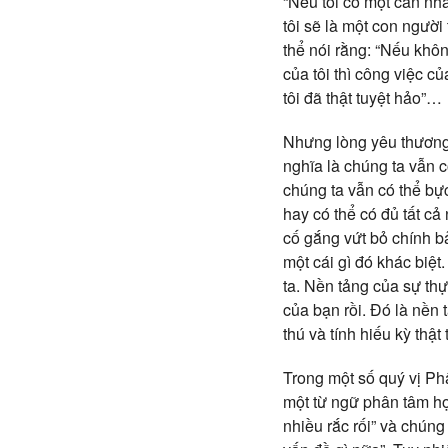
“Nếu tôi có một căn nhà 
tôi sẽ là một con người
thể nói rằng: “Nếu khô
của tôi thì công việc củ
tôi đã thật tuyệt hảo”…
Nhưng lòng yêu thương, 
nghĩa là chúng ta vẫn 
chúng ta vẫn có thể bực
hay có thể có đủ tất c
cố gắng vứt bỏ chính b
một cái gì đó khác biệ
ta. Nền tảng của sự thự
của bạn rồi. Đó là nền 
thú và tính hiếu kỳ thật 
Trong một số quý vị Phậ
một từ ngữ phân tâm học
nhiều rắc rối” và chúng