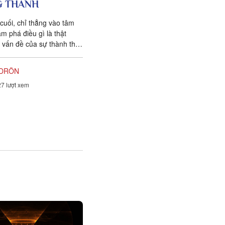
 THÀNH
cuối, chỉ thẳng vào tâm
m phá điều gì là thật
à vấn đề của sự thành thật
bi...
DRÖN
7 lượt xem