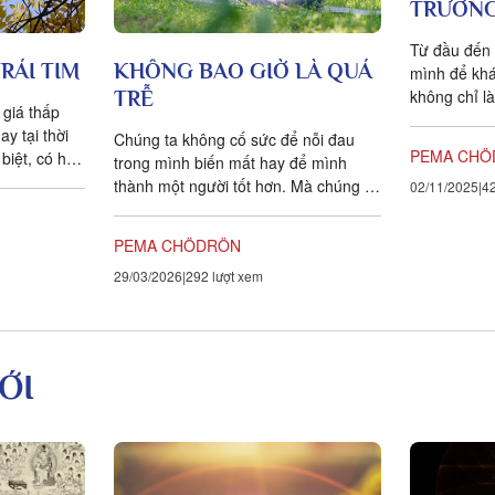
TRƯỞNG
Từ đầu đến 
RÁI TIM
KHÔNG BAO GIỜ LÀ QUÁ
mình để khá
không chỉ l
TRỄ
giá thấp
mà còn là từ 
y tại thời
Chúng ta không cố sức để nỗi đau
PEMA CHÖ
biệt, có hai
trong mình biến mất hay để mình
thành một người tốt hơn. Mà chúng ta
02/11/2025
42
đang từ bỏ hoàn toàn mọi kiểm...
PEMA CHÖDRÖN
29/03/2026
292 lượt xem
ỚI