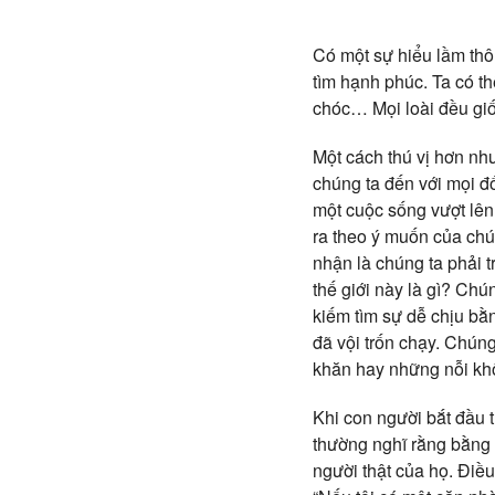
Có một sự hiểu lầm thô
tìm hạnh phúc. Ta có t
chóc… Mọi loài đều gi
Một cách thú vị hơn nh
chúng ta đến với mọi đ
một cuộc sống vượt lê
ra theo ý muốn của chú
nhận là chúng ta phải 
thế giới này là gì? Chú
kiếm tìm sự dễ chịu bằ
đã vội trốn chạy. Chúng
khăn hay những nỗi kh
Khi con người bắt đầu t
thường nghĩ rằng bằng c
người thật của họ. Điều