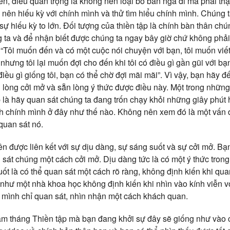
ên, điều quan trọng là không nên loại bỏ bản ngã đi mà phải th
ở nên hiếu kỳ với chính mình và thử tìm hiểu chính mình. Chúng 
sự hiếu kỳ to lớn. Đối tượng của thiền tập là chính bàn thân chún
g ta và để nhận biết được chúng ta ngay bây giờ chứ không phải
: “Tôi muốn đến và có một cuộc nói chuyện với bạn, tôi muốn viết
hưng tôi lại muốn đợi cho đến khi tôi có điều gì gần gũi với bạn”
ều gì giống tôi, bạn có thể chờ đợi mãi mãi”. Vì vậy, bạn hãy đ
n lòng cởi mở và sẵn lòng ý thức được điều này. Một trong nhữ
là hãy quan sát chúng ta đang trốn chạy khỏi những giây phút h
nh chính mình ở đây như thế nào. Không nên xem đó là một vấn đ
quan sát nó.
ên được liên kết với sự dịu dàng, sự sáng suốt và sự cởi mở. Bạ
n sát chúng một cách cởi mở. Dịu dàng tức là có một ý thức tron
ốt là có thể quan sát một cách rõ ràng, không định kiến khi qua
g như một nhà khoa học không định kiến khi nhìn vào kính viễn 
à mình chỉ quan sát, nhìn nhận một cách khách quan.
m tháng Thiền tập mà bạn đang khởi sự đây sẽ giống như vào c