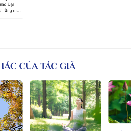
giáo Đại
ói rằng một
nh mình. Từ
KHÁC CỦA TÁC GIẢ