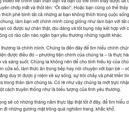
 video về chính bản thân bạn và bạn có thể nhìn thấy được tất 
yên chớp mắt và thốt lên: “Ôi dào!”. Hoặc bạn cũng có thể thấy
 thích phê bình tất cả những ai bạn không thích trong cuộc sống, 
chung, làm bạn với chính mình cũng giống như làm bạn với tất
 bạn có được sự chân thật, dịu dàng và tốt bụng này kết hợp với 
hông có rào cản nào ngăn bạn yêu thương những người khác.
 thương là chính mình. Chúng ta đến đây để tìm hiểu chính chú
ện được điều đó – phương tiện chính của chúng ta – là thực hà
 và sáng suốt. Chúng ta không nên để cho tính hiếu kỳ của chúng
n cửa sổ, làm thức ăn trong bếp hay nói chuyện với bạn bè – với
ng duy trì được ý niệm về sự sống, sự trôi chảy và phát triển tí
ra trong thân tâm chúng ta. Có lẽ như vậy chúng ta mới trực nh
ột cách truyền thống như là biểu tượng của tình yêu thương.
ng sẽ có những tháng năm thực tập thật tốt ở đây, để tìm hiểu c
tan đi những gương mặt trông quá nghiêm trang, khắc khổ.