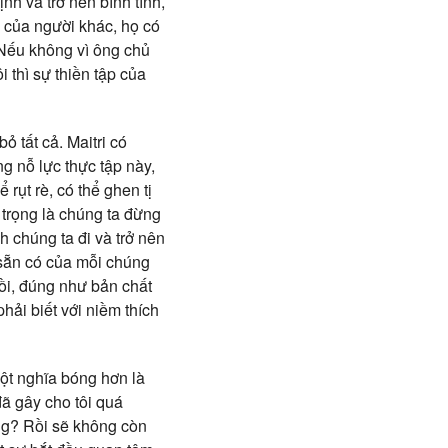
ịnh và trở nên bình tĩnh,
i của người khác, họ có
“Nếu không vì ông chủ
i thì sự thiền tập của
ỏ tất cả. Maitri có
g nỗ lực thực tập này,
rụt rè, có thể ghen tị
 trọng là chúng ta đừng
 chúng ta đi và trở nên
 sẵn có của mỗi chúng
rồi, đúng như bản chất
hải biết với niềm thích
một nghĩa bóng hơn là
đã gây cho tôi quá
ông? Rồi sẽ không còn