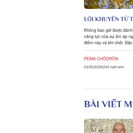
LỜI KHUYÊN TỪ T
Không bao giờ được đánh 
năng lực của sự ấm áp nga
điểm này và khi chết. Đặc 
loại ấm áp khiến ta...
PEMA CHÖDRÖN
03/05/2026
243 lượt xem
BÀI VIẾT M