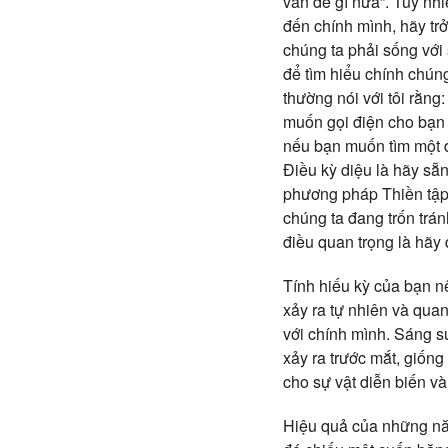
vấn đề gì nữa”. Tuy nhi
đến chính mình, hãy tr
chúng ta phải sống với 
để tìm hiểu chính chún
thường nói với tôi rằng
muốn gọi điện cho bạn n
nếu bạn muốn tìm một đi
Điều kỳ diệu là hãy sẵ
phương pháp Thiền tập 
chúng ta đang trốn trá
điều quan trọng là hãy 
Tính hiếu kỳ của bạn n
xảy ra tự nhiên và qua
với chính mình. Sáng su
xảy ra trước mắt, giốn
cho sự vật diễn biến v
Hiệu quả của những nă