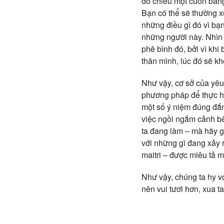
đó chiếu một cuốn băng
Bạn có thể sẽ thường xu
những điều gì đó vì bạn
những người này. Nhìn 
phê bình đó, bởi vì khi
thân mình, lúc đó sẽ k
Như vậy, cơ sở của yêu
phương pháp để thực hi
một số ý niệm đúng đắn
việc ngồi ngắm cảnh bê
ta đang làm – mà hãy gắ
với những gì đang xảy 
maitri – được miêu tả m
Như vậy, chúng ta hy vọ
nên vui tươi hơn, xua 