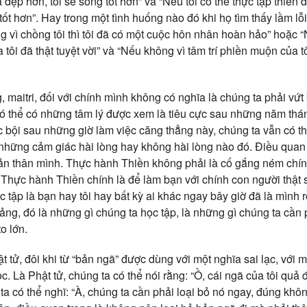
đẹp hơn, tôi sẽ sống tốt hơn” và “Nếu tôi có thể thực tập thiền đ
 tốt hơn”. Hay trong một tình huống nào đó khi họ tìm thấy lầm lỗ
ng vì chồng tôi thì tôi đã có một cuộc hôn nhân hoàn hảo” hoặc 
a tôi đã thật tuyệt vời” và “Nếu không vì tâm trí phiền muộn của tô
maitri, đối với chính mình không có nghĩa là chúng ta phải vứt b
có thể có những tâm lý được xem là tiêu cực sau những năm thán
 bội sau những giờ làm việc căng thẳng này, chúng ta vẫn có thể 
ả những cảm giác hài lòng hay không hài lòng nào đó. Điều quan
ản thân mình. Thực hành Thiền không phải là cố gắng ném chính
t. Thực hành Thiền chính là để làm bạn với chính con người thật
c tập là bạn hay tôi hay bất kỳ ai khác ngay bây giờ đã là mình 
tảng, đó là những gì chúng ta học tập, là những gì chúng ta cần p
to lớn.
t tử, đôi khi từ “bản ngã” được dùng với một nghĩa sai lạc, với 
. Là Phật tử, chúng ta có thể nói rằng: “Ồ, cái ngã của tôi quả 
 ta có thể nghĩ: “À, chúng ta cần phải loại bỏ nó ngay, đúng kh