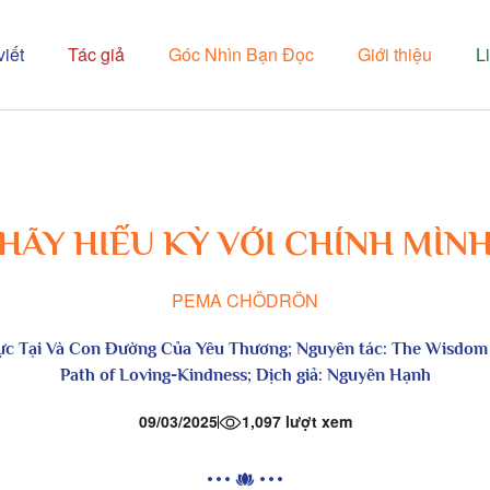
viết
Tác giả
Góc Nhìn Bạn Đọc
Giới thiệu
L
HÃY HIẾU KỲ VỚI CHÍNH MÌN
PEMA CHÖDRÖN
ực Tại Và Con Đường Của Yêu Thương
; Nguyên tác: The Wisdom
Path of Loving-Kindness; Dịch giả: Nguyên Hạnh
09/03/2025
1,097 lượt xem