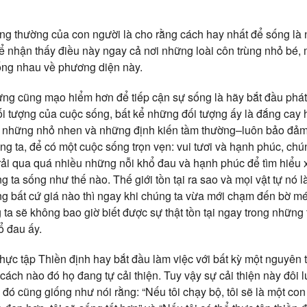
ng thường của con người là cho rằng cách hay nhất để sống là 
hể nhận thấy điều này ngay cả nơi những loài côn trùng nhỏ bé,
ống nhau về phương diện này.
ưng cũng mạo hiểm hơn để tiếp cận sự sống là hãy bắt đầu phát t
ối tượng của cuộc sống, bất kể những đối tượng ấy là đắng cay
n những nhỏ nhen và những định kiến tầm thường–luôn bảo đảm
ng ta, để có một cuộc sống trọn vẹn: vui tươi và hạnh phúc, chú
trải qua quá nhiều những nỗi khổ đau và hạnh phúc để tìm hiểu 
ng ta sống như thế nào. Thế giới tồn tại ra sao và mọi vật tự nó 
ng bất cứ giá nào thì ngay khi chúng ta vừa mới chạm đến bờ m
 ta sẽ không bao giờ biết được sự thật tồn tại ngay trong những
ổ đau ấy.
hực tập Thiền định hay bắt đầu làm việc với bất kỳ một nguyên t
ách nào đó họ đang tự cải thiện. Tuy vậy sự cải thiện này đôi lú
 đó cũng giống như nói rằng: “Nếu tôi chạy bộ, tôi sẽ là một con