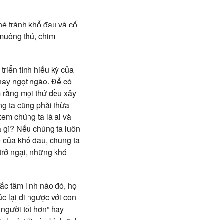
né tránh khổ đau và cố
 muông thú, chim
riển tính hiếu kỳ của
 hay ngọt ngào. Để có
 rằng mọi thứ đều xảy
ng ta cũng phải thừa
xem chúng ta là ai và
là gì? Nếu chúng ta luôn
é của khổ đau, chúng ta
 trở ngại, những khó
ắc tâm linh nào đó, họ
c lại đi ngược với con
 người tốt hơn” hay