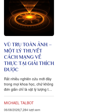
VŨ TRỤ TOÀN ẢNH –
MỘT LÝ THUYẾT
CÁCH MẠNG VỀ
THỰC TẠI GIẢI THÍCH
ĐƯỢC
Rất nhiều nghiên cứu mới đây
trong mọi khoa học, chứ không
đơn giản chỉ là vật lý lượng tử,
đều chứng tỏ rằng vạn vật ít
tính cá thể hơn rất nhiều so với
MICHAEL TALBOT
chúng ta tưởng. Một câu
06/08/2026
7,284 lượt xem
chuyện khoa học đang xuất