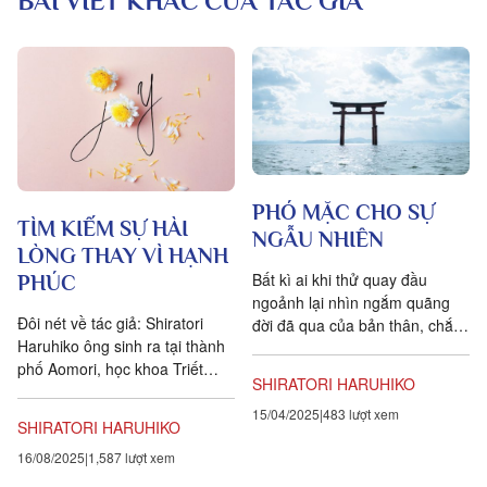
BÀI VIẾT KHÁC CỦA TÁC GIẢ
PHÓ MẶC CHO SỰ
TÌM KIẾM SỰ HÀI
NGẪU NHIÊN
LÒNG THAY VÌ HẠNH
Bất kì ai khi thử quay đầu
PHÚC
ngoảnh lại nhìn ngắm quãng
Đôi nét về tác giả: Shiratori
đời đã qua của bản thân, chắc
Haruhiko ông sinh ra tại thành
đều sẽ nhận thấy rằng, mỗi
phố Aomori, học khoa Triết
một điểm mốc quan trọng...
SHIRATORI HARUHIKO
học, Tôn giáo và Văn học tại
Trường Đại học Tự do Berlin,...
15/04/2025
483 lượt xem
SHIRATORI HARUHIKO
16/08/2025
1,587 lượt xem