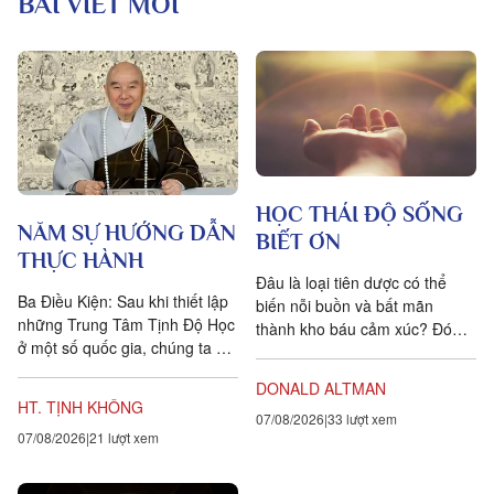
BÀI VIẾT MỚI
HỌC THÁI ĐỘ SỐNG
NĂM SỰ HƯỚNG DẪN
BIẾT ƠN
THỰC HÀNH
Đâu là loại tiên dược có thể
Ba Điều Kiện: Sau khi thiết lập
biến nỗi buồn và bất mãn
những Trung Tâm Tịnh Độ Học
thành kho báu cảm xúc? Đó
ở một số quốc gia, chúng ta đặt
chính là lòng biết ơn, trong
ra năm sự hướng dẫn cho các
tiếng Anh là gratitude, bắt...
DONALD ALTMAN
hành giả Tịnh...
HT. TỊNH KHÔNG
07/08/2026
33 lượt xem
07/08/2026
21 lượt xem