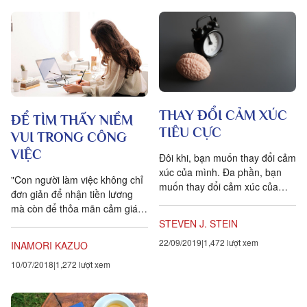
THAY ĐỔI CẢM XÚC
ĐỂ TÌM THẤY NIỀM
TIÊU CỰC
VUI TRONG CÔNG
VIỆC
Đôi khi, bạn muốn thay đổi cảm
xúc của mình. Đa phần, bạn
"Con người làm việc không chỉ
muốn thay đổi cảm xúc của
đơn giản để nhận tiền lương
bạn khi chúng ở phía tiêu cực.
mà còn để thỏa mãn cảm giác
Không ai thực sự...
tinh thần, nói cách khác đó là
STEVEN J. STEIN
làm việc để tìm kiếm ý nghĩa
22/09/2019
1,472 lượt xem
INAMORI KAZUO
của cuộc đời." - Inamori Kazuo
10/07/2018
1,272 lượt xem