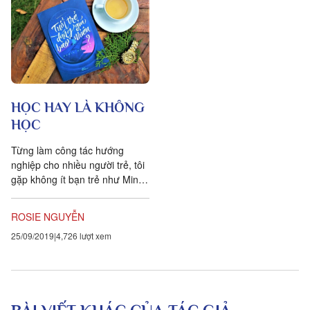
HỌC HAY LÀ KHÔNG
HỌC
Từng làm công tác hướng
nghiệp cho nhiều người trẻ, tôi
gặp không ít bạn trẻ như Minh.
Họ thấy việc học ở trường
không có ý nghĩa gì, nên chán
ROSIE NGUYỄN
nản bỏ học, hoặc bảo lưu kết
25/09/2019
4,726 lượt xem
quả học tập. Điểm chung mà
tôi nhận thấy ở những người trẻ
này là gì?