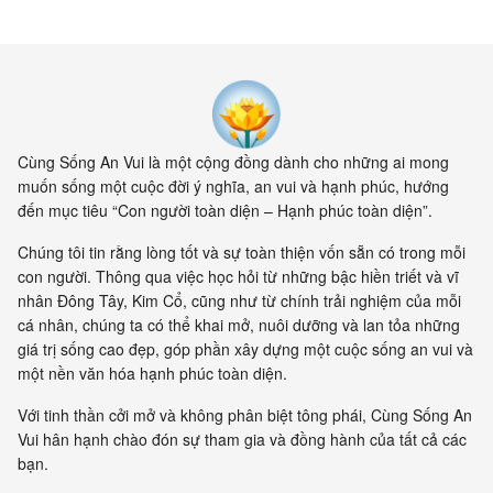
hiện cung cấp bằng chứng cho
thấy toàn bộ vật chất tồn tại
trong một mạng nhằng nhịt các
kết nối. Khía cạnh quan trọng
nhất của sự sống không còn là
vật nữa, mà là mối liên hệ giữa
các vật.
Cùng Sống An Vui là một cộng đồng dành cho những ai mong
muốn sống một cuộc đời ý nghĩa, an vui và hạnh phúc, hướng
đến mục tiêu “Con người toàn diện – Hạnh phúc toàn diện”.
Chúng tôi tin rằng lòng tốt và sự toàn thiện vốn sẵn có trong mỗi
con người. Thông qua việc học hỏi từ những bậc hiền triết và vĩ
nhân Đông Tây, Kim Cổ, cũng như từ chính trải nghiệm của mỗi
cá nhân, chúng ta có thể khai mở, nuôi dưỡng và lan tỏa những
giá trị sống cao đẹp, góp phần xây dựng một cuộc sống an vui và
một nền văn hóa hạnh phúc toàn diện.
Với tinh thần cởi mở và không phân biệt tông phái, Cùng Sống An
Vui hân hạnh chào đón sự tham gia và đồng hành của tất cả các
bạn.