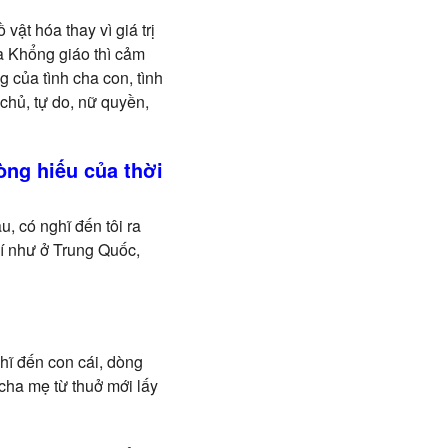
vật hóa thay vì giá trị
a Khổng giáo thì cảm
ng của tình cha con, tình
 chủ, tự do, nữ quyền,
lòng hiếu của thời
u, có nghĩ đến tôi ra
hí như ở Trung Quốc,
hĩ đến con cái, dòng
 cha mẹ từ thuở mới lấy