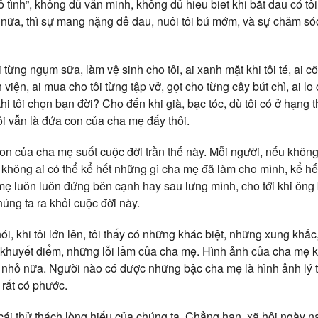
 tình”, không đủ văn minh, không đủ hiểu biết khi bắt đầu có tôi.
i nữa, thì sự mang nặng đẻ đau, nuôi tôi bú mớm, và sự chăm só
 từng ngụm sữa, làm vệ sinh cho tôi, ai xanh mặt khi tôi té, ai cõ
viện, ai mua cho tôi từng tập vở, gọt cho từng cây bút chì, ai lo c
i tôi chọn bạn đời? Cho đến khi già, bạc tóc, dù tôi có ở hạng t
tôi vẫn là đứa con của cha mẹ đấy thôi.
on của cha mẹ suốt cuộc đời trần thế này. Mỗi người, nếu không 
g không ai có thể kể hết những gì cha mẹ đã làm cho mình, kể h
mẹ luôn luôn đứng bên cạnh hay sau lưng mình, cho tới khi ông 
húng ta ra khỏi cuộc đời này.
, khi tôi lớn lên, tôi thấy có những khác biệt, những xung khắc, 
khuyết điểm, những lỗi lầm của cha mẹ. Hình ảnh của cha mẹ k
 nhỏ nữa. Người nào có được những bậc cha mẹ là hình ảnh lý 
 rất có phước.
cái thử thách lòng hiếu của chúng ta. Chẳng hạn, xã hội ngày n