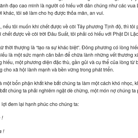
lãnh đạo cao minh là người có hiếu với dân chúng như các vua 
i khác, tôi sẽ làm cho họ được thỏa mãn, an vui.
nếu tôi muốn khi chết được về cõi Tây phương Tịnh độ, thì tôi 
 chết được về cõi trời Đâu Suất, tôi phải có hiếu với Phật Di Lặc
 thời thượng là “tạo ra sự khác biệt”. Đông phương có lòng hiếu
iếu là một sức mạnh căn bản để chữa lành những vết thương xã 
 hiếu, một phương diện đặc thù, gần gủi và cụ thể của lòng từ b
 cho xã hội lành mạnh và bền vững trong phát triển.
à một bổn phận khắt khe bắt chúng ta làm một cách khó nhọc, 
 bắt chúng ta phải nghiêm ngặt dè chừng, một món nợ chúng ta p
 lợi đem lại hạnh phúc cho chúng ta:
 !
 !