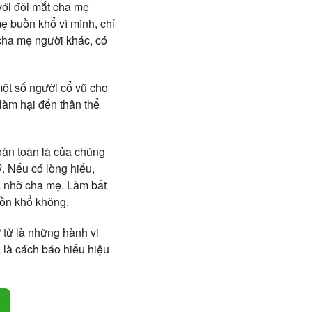
với đôi mắt cha mẹ
ẹ buồn khổ vì mình, chỉ
 cha mẹ người khác, có
ột số người cổ vũ cho
 làm hại đến thân thể
hoàn toàn là của chúng
ý. Nếu có lòng hiếu,
à nhờ cha mẹ. Làm bất
uồn khổ không.
 tử là những hành vi
a là cách báo hiếu hiệu