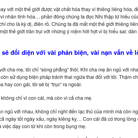
y với một thế giới được vật chất hóa thay vì thiêng liêng hóa, đồ 
 vì nhân tính hóa… phần đông chúng ta đọc Nhị thập tứ hiếu củ
chí cho là kỳ dị, điên rồ. Chúng ta đã mất một thế giới thiêng liê
t thế giới trần trụi với những ý niệm hời hợt vì bị hiểu sai: dân
sẽ đối diện với vài phản biện, vài nạn vấn về 
 với cha mẹ, tôi chỉ “sòng phẳng” thôi. Khi cha mẹ ăn ngủ với nha
còn sử dụng biện pháp tránh thai ngừa thai đối với tôi. Thậm c
a hay con gái, tôi sẽ bị “trục” ra ngoài.
không chỉ vì con cái, mà còn vì cả cha mẹ.
n ngủ với nhau, không chỉ nghĩ đến lạc thú của mình mà còn ng
i cả ngày tốt ngày xấu, ngày kiêng kỵ… Con cái đã có trong lòng
ả việc dạy con từ khi còn trong bụng mẹ.