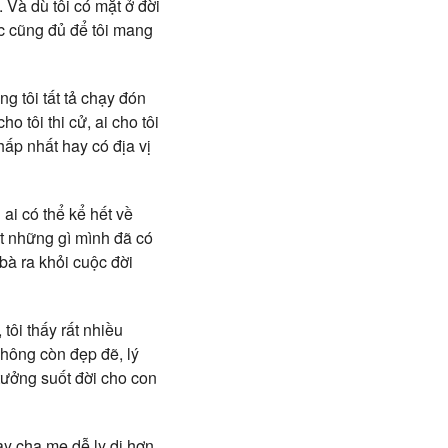
 Và dù tôi có mặt ở đời
c cũng đủ để tôi mang
ng tôi tất tả chạy đón
ho tôi thi cử, ai cho tôi
hấp nhất hay có địa vị
ai có thể kể hết về
ết những gì mình đã có
bà ra khỏi cuộc đời
tôi thấy rất nhiều
hông còn đẹp đẽ, lý
tưởng suốt đời cho con
ay cha mẹ dễ ly dị hơn,