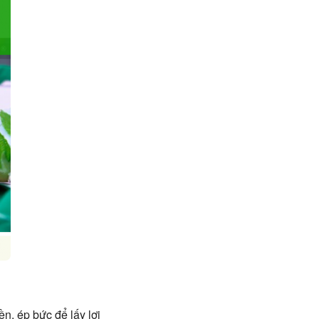
n, ép bức để lấy lợi