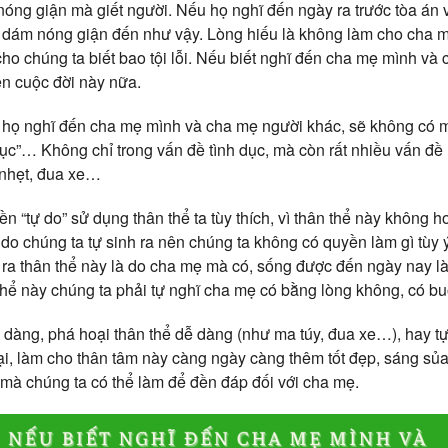
nóng giận mà giết người. Nếu họ nghĩ đến ngày ra trước tòa án 
dám nóng giận đến như vậy. Lòng hiếu là không làm cho cha m
cho chúng ta biết bao tội lỗi. Nếu biết nghĩ đến cha mẹ mình và
rên cuộc đời này nữa.
 họ nghĩ đến cha mẹ mình và cha mẹ người khác, sẽ không có m
 dục”… Không chỉ trong vấn đề tình dục, mà còn rất nhiều vấn đề
 nhẹt, đua xe…
 “tự do” sử dụng thân thể ta tùy thích, vì thân thể này không 
do chúng ta tự sinh ra nên chúng ta không có quyền làm gì tùy 
ra thân thể này là do cha mẹ mà có, sống được đến ngày nay l
n thể này chúng ta phải tự nghĩ cha mẹ có bằng lòng không, có b
ễ dàng, phá hoại thân thể dễ dàng (như ma túy, đua xe…), hay tự
i lại, làm cho thân tâm này càng ngày càng thêm tốt đẹp, sáng sủ
 mà chúng ta có thể làm để đền đáp đối với cha mẹ.