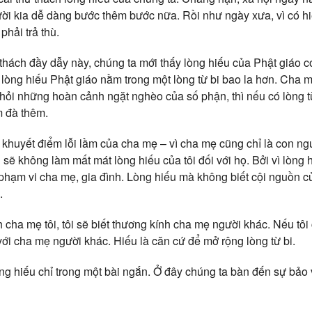
ời kia dễ dàng bước thêm bước nữa. Rồi như ngày xưa, vì có hi
 phải trả thù.
hách đầy dẫy này, chúng ta mới thấy lòng hiếu của Phật giáo có
 lòng hiếu Phật giáo nằm trong một lòng từ bi bao la hơn. Cha m
hỏi những hoàn cảnh ngặt nghèo của số phận, thì nếu có lòng từ
m đà thêm.
khuyết điểm lỗi lầm của cha mẹ – vì cha mẹ cũng chỉ là con ngư
 sẽ không làm mất mát lòng hiếu của tôi đối với họ. Bởi vì lòng h
hạm vi cha mẹ, gia đình. Lòng hiếu mà không biết cội nguồn của
.
h cha mẹ tôi, tôi sẽ biết thương kính cha mẹ người khác. Nếu tôi 
với cha mẹ người khác. Hiếu là căn cứ để mở rộng lòng từ bi.
òng hiếu chỉ trong một bài ngắn. Ở đây chúng ta bàn đến sự bảo 