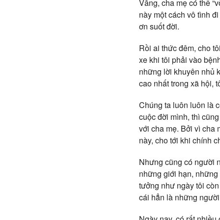
Vâng, cha mẹ có thể “vô
này một cách vô tình đ
ơn suốt đời.
Rồi ai thức đêm, cho tôi
xe khi tôi phải vào bệnh 
những lời khuyên nhủ kh
cao nhất trong xã hội, 
Chúng ta luôn luôn là c
cuộc đời mình, thì cũn
với cha mẹ. Bởi vì cha 
này, cho tới khi chính c
Nhưng cũng có người nói
những giới hạn, những 
tưởng như ngày tôi còn
cái hẳn là những người
Ngày nay, có rất nhiều 