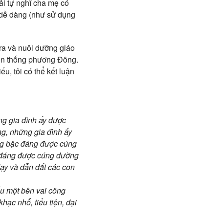
ải tự nghĩ cha mẹ có
 dễ dàng (như sử dụng
 ra và nuôi dưỡng giáo
yền thống phương Đông.
u, tôi có thể kết luận
ng gia đình ấy được
g, những gia đình ấy
ng bậc đáng được cúng
c đáng được cúng dường
dạy và dẫn dắt các con
ếu một bên vai cõng
hạc nhổ, tiểu tiện, đại