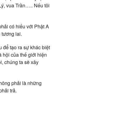
Lý, vua Trần….. Nếu tôi
phải có hiếu với Phật A
 tương lai.
 để tạo ra sự khác biệt
hội của thế giới hiện
i, chúng ta sẽ xây
không phải là những
hải trả.