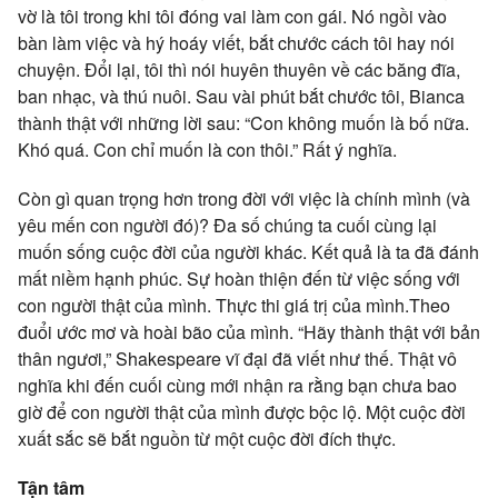
vờ là tôi trong khi tôi đóng vai làm con gái. Nó ngồi vào
bàn làm việc và hý hoáy viết, bắt chước cách tôi hay nói
chuyện. Đổi lại, tôi thì nói huyên thuyên về các băng đĩa,
ban nhạc, và thú nuôi. Sau vài phút bắt chước tôi, Bianca
thành thật với những lời sau: “Con không muốn là bố nữa.
Khó quá. Con chỉ muốn là con thôi.” Rất ý nghĩa.
Còn gì quan trọng hơn trong đời với việc là chính mình (và
yêu mến con người đó)? Đa số chúng ta cuối cùng lại
muốn sống cuộc đời của người khác. Kết quả là ta đã đánh
mất niềm hạnh phúc. Sự hoàn thiện đến từ việc sống với
con người thật của mình. Thực thi giá trị của mình.Theo
đuổi ước mơ và hoài bão của mình. “Hãy thành thật với bản
thân ngươi,” Shakespeare vĩ đại đã viết như thế. Thật vô
nghĩa khi đến cuối cùng mới nhận ra rằng bạn chưa bao
giờ để con người thật của mình được bộc lộ. Một cuộc đời
xuất sắc sẽ bắt nguồn từ một cuộc đời đích thực.
Tận tâm