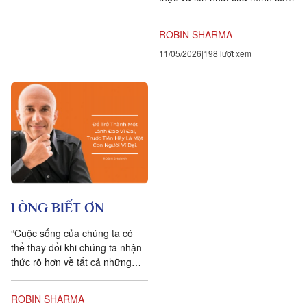
luôn phải đối mặt với nỗi sợ hãi
mà người đó...
ROBIN SHARMA
11/05/2026
198 lượt xem
LÒNG BIẾT ƠN
“Cuộc sống của chúng ta có
thể thay đổi khi chúng ta nhận
thức rõ hơn về tất cả những
điều tích cực mà chúng ta sống
cùng,” Moe tiếp...
ROBIN SHARMA