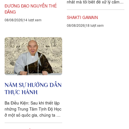
nhất mà tôi biết để xử lý cảm
Triết học Craig...
ĐƯƠNG ĐẠO NGUYỄN THẾ
xúc dai dẳng này là khẳng định
ĐĂNG
ngược lại....
SHAKTI GAWAIN
08/08/2026
14 lượt xem
08/08/2026
18 lượt xem
NĂM SỰ HƯỚNG DẪN
THỰC HÀNH
Ba Điều Kiện: Sau khi thiết lập
những Trung Tâm Tịnh Độ Học
ở một số quốc gia, chúng ta đặt
ra năm sự hướng dẫn cho các
hành giả Tịnh...