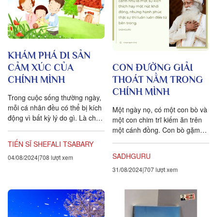
KHÁM PHÁ DI SẢN
CẢM XÚC CỦA
CON ĐƯỜNG GIẢI
CHÍNH MÌNH
THOÁT NẰM TRONG
CHÍNH MÌNH
Trong cuộc sống thường ngày,
mỗi cá nhân đều có thể bị kích
Một ngày nọ, có một con bò và
động vì bất kỳ lý do gì. Là cha
một con chim trĩ kiếm ăn trên
mẹ, ta đặc biệt dễ “phát hỏa”
một cánh đồng. Con bò gặm
bởi...
cỏ, còn con chim trĩ thì mổ rận
TIẾN SĨ SHEFALI TSABARY
bám...
SADHGURU
04/08/2024
708 lượt xem
31/08/2024
707 lượt xem