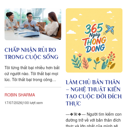
CHẤP NHẬN RỦI RO
TRONG CUỘC SỐNG
Tôi từng thất bại nhiều hơn bất
cứ người nào. Tôi thất bại mọi
lúc. Tôi thất bại trong công
LÀM CHỦ BẢN THÂN
việc. Tôi thất bại trong các mối
– NGHỆ THUẬT KIẾN
quan hệ. Tôi...
ROBIN SHARMA
TẠO CUỘC ĐỜI ĐÍCH
17/07/2026
100 lượt xem
THỰC
—🍀🌺🍀— Người tìm kiếm con
đường trở về với bản thân đích
thực và lớn nhất của mình sẽ