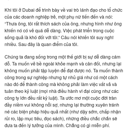
Khi tôi ở Dubai để trình bày về vai trò lánh đạo cho tổ chức
của các doanh nghiệp trẻ, một phụ nữ tiến đến và nói:
“Thưa ông, tôi rất thích sách của ông, nhưng hình như ông
khiến nó có vẻ quá dễ dàng. Việc phát triển trong cuộc
sống quả là khó đối với tôi.” Câu nói khiến tôi suy nghĩ
nhiều. Sau đây là quan điểm của tôi.
Chúng ta đang sống trong một thế giới bị sự dễ dàng cám
dỗ. Ta muốn vẻ bề ngoài khỏe mạnh và cân đối, nhưng lại
không muốn phải tập luyện để đạt được nó. Ta muốn thành
công trong sự nghiệp nhưng tự nhủ giá như có một cách
nào đó để thành công mà không phải làm việc vất vả và
tuân theo kỷ luật (mọi nhà điều hành vĩ đại cũng như các
công ty lớn đều rất kỷ luật). Ta ước mơ một cuộc đời tràn
đầy niềm vui không nỗi sợ, nhưng lại thường xuyên tránh
né các biện pháp hiệu quả nhất (như dậy sớm, chấp nhận
rủi ro, lập mục tiêu, đọc sách), những điều chắc chắn sẽ
đưa ta đến lý tưởng của mình. Chẳng có gì miễn phí.