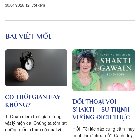
30/04/2026
12 lượt xem
BÀI VIẾT MỚI
CÓ THỜI GIAN HAY
ĐỐI THOẠI VỚI
KHÔNG?
SHAKTI – SỰ THỊNH
1. Quan niệm thời gian trong
VƯỢNG ĐÍCH THỰC
vật lý hiện đại Chúng ta tóm tắt
HỎI: Tôi lúc nào cũng cảm thấy
những điểm chính của bài viết
mình làm “chưa đủ”. Cách duy
Is time an illusion? của Giáo sư