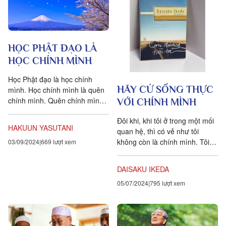
HỌC PHẬT ĐẠO LÀ
HỌC CHÍNH MÌNH
Học Phật đạo là học chính
HÃY CỨ SỐNG THỰC
mình. Học chính mình là quên
chính mình. Quên chính mình
VỚI CHÍNH MÌNH
là được giác ngộ bởi vạn pháp.
Đôi khi, khi tôi ở trong một mối
Được giác ngộ bởi vạn pháp...
HAKUUN YASUTANI
quan hệ, thì có vẻ như tôi
không còn là chính mình. Tôi
03/09/2024
669 lượt xem
cố sức để là cái mà người khác
muốn...
DAISAKU IKEDA
05/07/2024
795 lượt xem