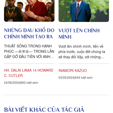
NHỮNG ĐAU KHỔ DO
VƯỢT LÊN CHÍNH
CHÍNH MÌNH TẠO RA
MÌNH
THUẬT SỐNG TRONG HẠNH
Vượt lên chính mình, tiến về
PHÚC —🌼🌸🌼— TRONG LẦN
phía trước, cuộc đời chúng ta
GẶP GỠ ĐẦU TIÊN VỚI ANH
sẽ thay đổi Vậy, với những
TA, một người trung niên ăn
người không làm sao yêu thích
mặc lịch sự nhã nhặn, anh ta
được công việc thì phải làm...
HH. DALAI LAMA 14
HOWARD
INAMORI KAZUO
ngồi trong tư...
C. CUTLER
03/05/2024
643 lượt xem
24/06/2024
662 lượt xem
BÀI VIẾT KHÁC CỦA TÁC GIẢ