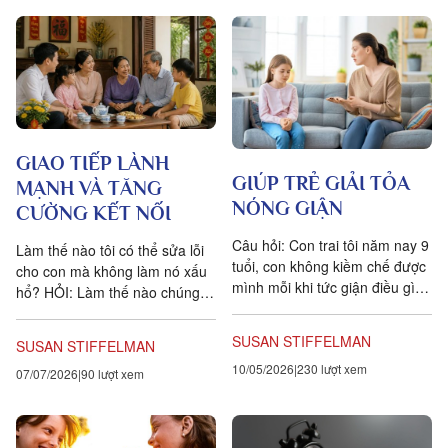
GIAO TIẾP LÀNH
GIÚP TRẺ GIẢI TỎA
MẠNH VÀ TĂNG
NÓNG GIẬN
CƯỜNG KẾT NỐI
Câu hỏi: Con trai tôi năm nay 9
Làm thế nào tôi có thể sửa lỗi
tuổi, con không kiềm chế được
cho con mà không làm nó xấu
mình mỗi khi tức giận điều gì
hổ? HỎI: Làm thế nào chúng ta
đó. Nếu tôi thay đổi kế hoạch
có thể giúp trẻ hiểu rằng lời
và không...
nói...
SUSAN STIFFELMAN
SUSAN STIFFELMAN
10/05/2026
230 lượt xem
07/07/2026
90 lượt xem