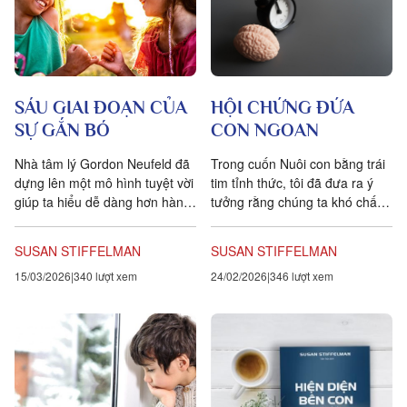
HỘI CHỨNG ĐỨA
SÁU GIAI ĐOẠN CỦA
CON NGOAN
SỰ GẮN BÓ
Trong cuốn Nuôi con bằng trái
Nhà tâm lý Gordon Neufeld đã
tim tỉnh thức, tôi đã đưa ra ý
dựng lên một mô hình tuyệt vời
tưởng rằng chúng ta khó chấp
giúp ta hiểu dễ dàng hơn hành
nhận con mình không phải vì
trình phát triển của các mối
những hành vi có...
quan hệ lành mạnh....
SUSAN STIFFELMAN
SUSAN STIFFELMAN
24/02/2026
346 lượt xem
15/03/2026
340 lượt xem