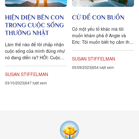
HIỆN DIỆN BÊN CON
CỨ ĐỂ CON BUỒN
TRONG CUỘC SỐNG
Có một yếu tố khác mà tôi
THƯỜNG NHẬT
muốn khám phá ở Angie và
Eric: Tôi muốn biết họ cảm thấy
Làm thế nào để tôi chấp nhận
thế nào khi để con buồn hoặc
cuộc sống của mình đúng như
thất vọng. Đây...
nó đang diễn ra? HỎI: Cuộc
SUSAN STIFFELMAN
hôn nhân của tôi sắp kết thúc,
05/09/2023
654 lượt xem
và tôi đang gặp...
SUSAN STIFFELMAN
03/10/2023
647 lượt xem