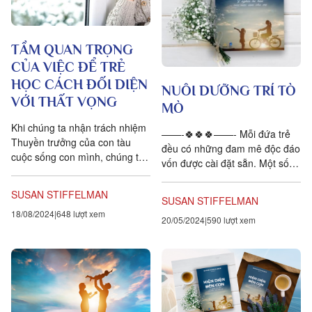
TẦM QUAN TRỌNG
CỦA VIỆC ĐỂ TRẺ
HỌC CÁCH ĐỐI DIỆN
NUÔI DƯỠNG TRÍ TÒ
VỚI THẤT VỌNG
MÒ
Khi chúng ta nhận trách nhiệm
——-🍀🍀🍀——- Mỗi đứa trẻ
Thuyền trưởng của con tàu
đều có những đam mê độc đáo
cuộc sống con mình, chúng ta
vốn được cài đặt sẵn. Một số
đã chấp nhận quan điểm cho
trẻ em bị thu hút bởi mong
rằng giúp con thích nghi được
muốn được nhảy múa hết...
SUSAN STIFFELMAN
với...
SUSAN STIFFELMAN
18/08/2024
648 lượt xem
20/05/2024
590 lượt xem