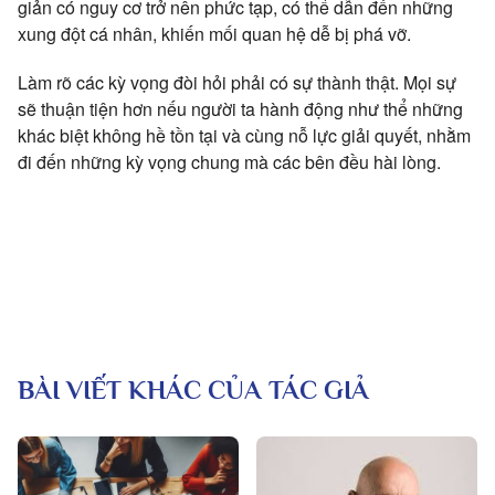
giản có nguy cơ trở nên phức tạp, có thể dẫn đến những
xung đột cá nhân, khiến mối quan hệ dễ bị phá vỡ.
Làm rõ các kỳ vọng đòi hỏi phải có sự thành thật. Mọi sự
sẽ thuận tiện hơn nếu người ta hành động như thể những
khác biệt không hề tồn tại và cùng nỗ lực giải quyết, nhằm
đi đến những kỳ vọng chung mà các bên đều hài lòng.
BÀI VIẾT KHÁC CỦA TÁC GIẢ