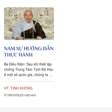
NĂM SỰ HƯỚNG DẪN
THỰC HÀNH
Ba Điều Kiện: Sau khi thiết lập
những Trung Tâm Tịnh Độ Học
ở một số quốc gia, chúng ta đặt
ra năm sự hướng dẫn cho các
hành giả Tịnh...
HT. TỊNH KHÔNG
07/08/2026
25 lượt xem