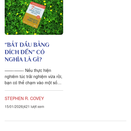
“BẮT ĐẦU BẰNG
ĐÍCH ĐẾN” CÓ
NGHĨA LÀ GÌ?
——-——- Nếu thực hiện
nghiêm túc trải nghiệm vừa rồi,
bạn có thể chạm vào một số
giá trị căn bản và sâu sắc của
bản thân. Bạn thiết lập...
STEPHEN R. COVEY
15/01/2026
421 lượt xem