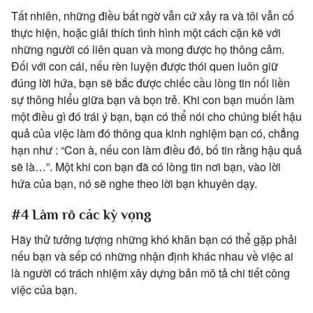
Tất nhiên, những điều bất ngờ vẫn cứ xảy ra và tôi vẫn cố
thực hiện, hoặc giải thích tình hình một cách cặn kẽ với
những người có liên quan và mong được họ thông cảm.
Đối với con cái, nếu rèn luyện được thói quen luôn giữ
đúng lời hứa, bạn sẽ bắc được chiếc cầu lòng tin nối liền
sự thông hiểu giữa bạn và bọn trẻ. Khi con bạn muốn làm
một điều gì đó trái ý bạn, bạn có thể nói cho chúng biết hậu
quả của việc làm đó thông qua kinh nghiệm bạn có, chẳng
hạn như : “Con à, nếu con làm điều đó, bố tin rằng hậu quả
sẽ là…”. Một khi con bạn đã có lòng tin nơi bạn, vào lời
hứa của bạn, nó sẽ nghe theo lời bạn khuyên dạy.
#4 Làm rõ các kỳ vọng
Hãy thử tưởng tượng những khó khăn bạn có thể gặp phải
nếu bạn và sếp có những nhận định khác nhau về việc ai
là người có trách nhiệm xây dựng bản mô tả chi tiết công
việc của bạn.