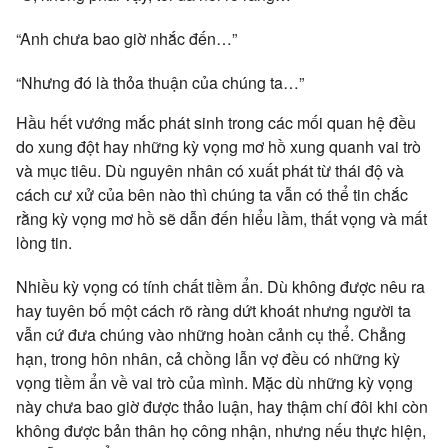
“Anh chưa bao giờ nhắc đến…”
“Nhưng đó là thỏa thuận của chúng ta…”
Hầu hết vướng mắc phát sinh trong các mối quan hệ đều
do xung đột hay những kỳ vọng mơ hồ xung quanh vai trò
và mục tiêu. Dù nguyên nhân có xuất phát từ thái độ và
cách cư xử của bên nào thì chúng ta vẫn có thể tin chắc
rằng kỳ vọng mơ hồ sẽ dẫn đến hiểu lầm, thất vọng và mất
lòng tin.
Nhiều kỳ vọng có tính chất tiềm ẩn. Dù không được nêu ra
hay tuyên bố một cách rõ ràng dứt khoát nhưng người ta
vẫn cứ đưa chúng vào những hoàn cảnh cụ thể. Chẳng
hạn, trong hôn nhân, cả chồng lẫn vợ đều có những kỳ
vọng tiềm ẩn về vai trò của mình. Mặc dù những kỳ vọng
này chưa bao giờ được thảo luận, hay thậm chí đôi khi còn
không được bản thân họ công nhận, nhưng nếu thực hiện,