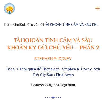
Trang chủ
Đời sống xã hội
TÀI KHOẢN TÌNH CẢM VÀ SÁU KHOẢN KÝ GỬI CHỦ YẾU – PHẦN 2
TÀI KHOẢN TÌNH CẢM VÀ SÁU
KHOẢN KÝ GỬI CHỦ YẾU – PHẦN 2
STEPHEN R. COVEY
Trích:
7 Thói quen để Thành đạt
- Stephen R. Covey; Nxb
Trẻ; Cty Sách First News
03/02/2024
664 lượt xem