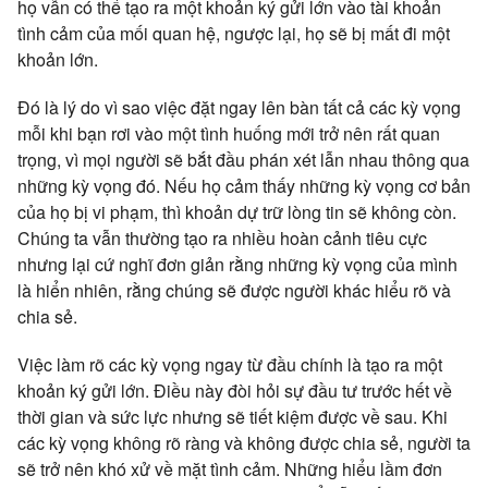
họ vẫn có thể tạo ra một khoản ký gửi lớn vào tài khoản
tình cảm của mối quan hệ, ngược lại, họ sẽ bị mất đi một
khoản lớn.
Đó là lý do vì sao việc đặt ngay lên bàn tất cả các kỳ vọng
mỗi khi bạn rơi vào một tình huống mới trở nên rất quan
trọng, vì mọi người sẽ bắt đầu phán xét lẫn nhau thông qua
những kỳ vọng đó. Nếu họ cảm thấy những kỳ vọng cơ bản
của họ bị vi phạm, thì khoản dự trữ lòng tin sẽ không còn.
Chúng ta vẫn thường tạo ra nhiều hoàn cảnh tiêu cực
nhưng lại cứ nghĩ đơn giản rằng những kỳ vọng của mình
là hiển nhiên, rằng chúng sẽ được người khác hiểu rõ và
chia sẻ.
Việc làm rõ các kỳ vọng ngay từ đầu chính là tạo ra một
khoản ký gửi lớn. Điều này đòi hỏi sự đầu tư trước hết về
thời gian và sức lực nhưng sẽ tiết kiệm được về sau. Khi
các kỳ vọng không rõ ràng và không được chia sẻ, người ta
sẽ trở nên khó xử về mặt tình cảm. Những hiểu lầm đơn