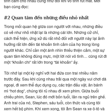
tình cảm cho nhau cũng như đôi khi vô tình rút mất. Mời
bạn cùng đọc:
#2 Quan tâm đến những điều nhỏ nhất
Trong mối quan hệ giữa con người với nhau, những điều
có vẻ như nhỏ nhặt lại là những cái lớn. Những cử chỉ,
cách thể hiện, ứng xử dù rất nhỏ đối với người này lại ảnh
hưởng rất lớn đến tài khoản tình cảm của họ trong lòng
người khác. Chỉ cần một ánh nhìn thiếu thiện cảm, một sự
quan tâm không đúng mực, một lời nói vô tình… cũng rút đi
một “khoản chi” rất lớn trong “tài khoản” ấy.
Tôi nhớ lại một kỳ nghỉ với hai đứa con trai nhiều năm
trước đây. Sau khi cùng nhau trải qua một ngày vui chơi dã
ngoại, đi xem thể dục dụng cụ, các trận đấu vật, ăn bánh
mì “hot dog”, chúng tôi rủ nhau đi xem phim. Giữa buổi
chiếu phim, Sean, lúc đó mới bốn tuổi, lăn ra ngủ trên ghế.
Anh trai của nó, Stephen, sáu tuổi, còn thức và cùng tôi
xem hết bộ phim. Khi xem xong, tôi ẵm Sean ra xe ô-tô và