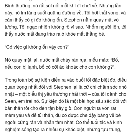
Bình thường, nó rất sôi nổi mỗi khi đi chơi về. Nhưng lần
này, nó im lặng suốt quãng đường về. Tôi hơi thất vọng, và
cảm thấy có gì đó không ổn. Stephen nằm quay mặt vô
tường. Tôi ngạc nhiên không rõ vì sao. Nhổm người lên, tôi
thấy nước mắt đang trào ra ở khóe mắt thằng bé.
“Có việc gì không ổn vậy con?”
Nó quay mặt lại, nước mắt chảy ràn rụa, mếu máo: “Bố,
nếu con bị lạnh, bố có cởi áo khoác cho con không?”.
Trong toàn bộ sự kiện diễn ra vào buổi tối đặc biệt đó, điều
quan trọng nhất đối với Stephen lại là cử chỉ chăm sóc nhỏ
nhặt – một biểu thị yêu thương nhất thời – của tôi dành cho
Sean, em trai nó. Sự kiện đó là một bài học sâu sắc đối với
bản thân tôi cho đến tận bây giờ. Con người ta vốn rất
mềm yếu và dễ tủi thân, dù có được che đậy bằng vẻ bề
ngoài cứng rắn và nhẫn tâm nhất. Có thể tuổi tác và kinh
nghiệm sống tạo ra nhiều sự khác biệt, nhưng tựu trung,