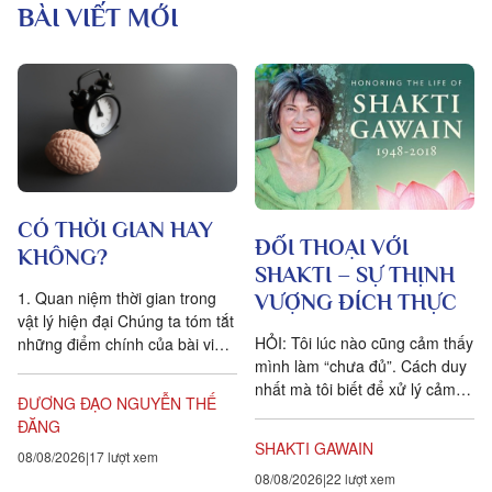
BÀI VIẾT MỚI
CÓ THỜI GIAN HAY
ĐỐI THOẠI VỚI
KHÔNG?
SHAKTI – SỰ THỊNH
1. Quan niệm thời gian trong
VƯỢNG ĐÍCH THỰC
vật lý hiện đại Chúng ta tóm tắt
HỎI: Tôi lúc nào cũng cảm thấy
những điểm chính của bài viết
mình làm “chưa đủ”. Cách duy
Is time an illusion? của Giáo sư
nhất mà tôi biết để xử lý cảm
Triết học Craig...
ĐƯƠNG ĐẠO NGUYỄN THẾ
xúc dai dẳng này là khẳng định
ĐĂNG
ngược lại....
SHAKTI GAWAIN
08/08/2026
17 lượt xem
08/08/2026
22 lượt xem