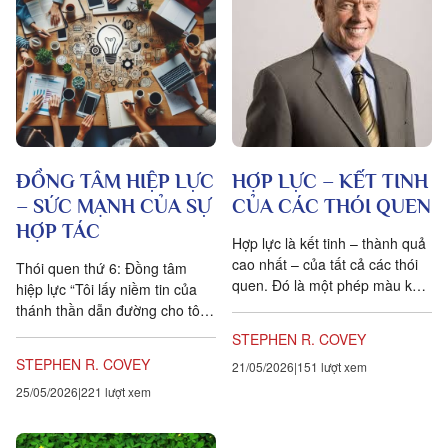
ĐỒNG TÂM HIỆP LỰC
HỢP LỰC – KẾT TINH
– SỨC MẠNH CỦA SỰ
CỦA CÁC THÓI QUEN
HỢP TÁC
Hợp lực là kết tinh – thành quả
cao nhất – của tất cả các thói
Thói quen thứ 6: Đồng tâm
quen. Đó là một phép màu khi
hiệp lực “Tôi lấy niềm tin của
1 + 1 = 3, thậm chí...
thánh thần dẫn đường cho tôi:
trong những vấn đề cốt yếu –
STEPHEN R. COVEY
là sự đoàn kết; trong...
STEPHEN R. COVEY
21/05/2026
151 lượt xem
25/05/2026
221 lượt xem