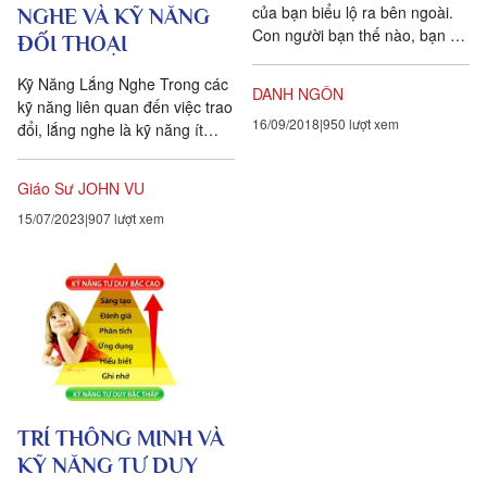
của bạn biểu lộ ra bên ngoài.
NGHE VÀ KỸ NĂNG
Con người bạn thế nào, bạn sẽ
ĐỐI THOẠI
biểu lộ ra như thế ấy. --
Thomas Dean
Kỹ Năng Lắng Nghe Trong các
DANH NGÔN
kỹ năng liên quan đến việc trao
16/09/2018
950 lượt xem
đổi, lắng nghe là kỹ năng ít
được nhắc tới và khó học nhất
vì nó yêu...
Giáo Sư JOHN VU
15/07/2023
907 lượt xem
TRÍ THÔNG MINH VÀ
KỸ NĂNG TƯ DUY