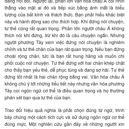
đang nói dối. Ngược lại, phần lớn văn hóa châu Á coi nhìn
thẳng vào mặt ai đó và tiếp xúc bằng ánh mắt là biểu
tượng của bất kính và thách thức. Bạn phải hiểu khác biệt
này và hành động sao cho thích hợp. Khi đứng nói chuyện,
tư thế cũng rất quan trọng. Phần lớn người châu Á không
thích nói khi đứng, trừ khi đó là câu chuyện ngắn. Nhưng
người phương Tây xem việc đứng nói chuyện là nghiêm
chỉnh và tư thế chân của bạn rất quan trọng. Nếu bạn đứng
choãi rộng chân, tức là bạn rất hung hăng và muốn chi
phối cuộc nói chuyện. Tư thế đứng với hai chân khép chặt
cho thấy bạn yếu thế, dễ phục tùng và đang sợ hãi. Tư thế
đứng tốt nhất là hai chân rộng bằng vai. Văn hóa châu Á
không chú ý tới những tiểu tiết này nhưng văn hóa phương
Tây coi ngôn ngữ cơ thể là điều quan trọng và họ thường
phán xét bạn qua tư thế của bạn.
Trao đổi hiệu quả nghĩa là phải chọn đúng từ ngữ, trình
bày chúng một cách tích cực và sử dụng ngôn ngữ cơ thể
đúng mực. Một nghiên cứu gần đây về những người xin