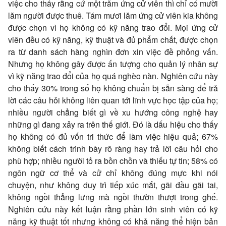
việc cho thấy rằng cứ một trăm ứng cử viên thì chỉ có mười
lăm người được thuê. Tám mươi lăm ứng cử viên kia không
được chọn vì họ không có kỹ năng trao đổi. Mọi ứng cử
viên đều có kỹ năng, kỹ thuật và đủ phẩm chất, được chọn
ra từ danh sách hàng nghìn đơn xin việc đề phỏng vấn.
Nhưng họ không gây được ấn tượng cho quản lý nhân sự
vì kỹ năng trao đổi của họ quá nghèo nàn. Nghiên cứu này
cho thấy 30% trong số họ không chuẩn bị sẵn sàng để trả
lời các câu hỏi không liên quan tới lĩnh vực học tập của họ;
nhiều người chẳng biết gì về xu hướng công nghệ hay
những gì đang xảy ra trên thế giới. Đó là dấu hiệu cho thấy
họ không có đủ vốn tri thức để làm việc hiệu quả; 67%
không biết cách trình bày rõ ràng hay trả lời câu hỏi cho
phù hợp; nhiều người tỏ ra bồn chồn và thiếu tự tin; 58% có
ngôn ngữ cơ thể và cử chỉ không đúng mực khi nói
chuyện, như không duy trì tiếp xúc mắt, gãi đầu gãi tai,
không ngồi thẳng lưng mà ngồi thườn thượt trong ghế.
Nghiên cứu này kết luận rằng phần lớn sinh viên có kỹ
năng kỹ thuật tốt nhưng không có khả năng thể hiện bản