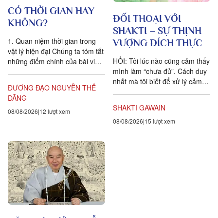
CÓ THỜI GIAN HAY
ĐỐI THOẠI VỚI
KHÔNG?
SHAKTI – SỰ THỊNH
1. Quan niệm thời gian trong
VƯỢNG ĐÍCH THỰC
vật lý hiện đại Chúng ta tóm tắt
HỎI: Tôi lúc nào cũng cảm thấy
những điểm chính của bài viết
mình làm “chưa đủ”. Cách duy
Is time an illusion? của Giáo sư
nhất mà tôi biết để xử lý cảm
Triết học Craig...
ĐƯƠNG ĐẠO NGUYỄN THẾ
xúc dai dẳng này là khẳng định
ĐĂNG
ngược lại....
SHAKTI GAWAIN
08/08/2026
12 lượt xem
08/08/2026
15 lượt xem