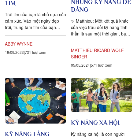
NHỮNG KỸ NĂNG DỄ
TIM
DÀNG
Trái tim của bạn là chỗ dựa của
✨ Matthieu: Một kết quả khác
cảm xúc. Vào một ngày đẹp
của việc trau dồi kỹ năng tinh
trời, trung tâm tim của bạn
thần là sau một thời gian, bạn
chiếu ánh sáng ra thế giới, tỏa
sẽ không còn phải ép mình nỗ
ra tình yêu...
ABBY WYNNE
lực nữa. Bạn có...
MATTHIEU RICARD
WOLF
19/09/2023
731 lượt xem
SINGER
05/05/2024
571 lượt xem
KỸ NĂNG XÃ HỘI
KỸ NĂNG LẮNG
Kỹ năng xã hội là con người