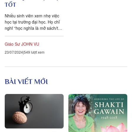
TỐT
Nhiều sinh viên xem nhẹ việc
học tại trường đại học. Họ chỉ
nghĩ “học nghĩa là mở sách/tài
liệu ra rồi đọc, sau đó cố gắng
ghi nhớ nội...
Giáo Sư JOHN VU
23/07/2024
549 lượt xem
BÀI VIẾT MỚI