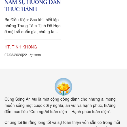
NĂM SỰ HƯỚNG DẪN
THỰC HÀNH
Ba Điều Kiện: Sau khi thiết lập
những Trung Tâm Tịnh Độ Học
ở một số quốc gia, chúng ta đặt
ra năm sự hướng dẫn cho các
hành giả Tịnh...
HT. TỊNH KHÔNG
07/08/2026
22 lượt xem
Cùng Sống An Vui là một cộng đồng dành cho những ai mong
muốn sống một cuộc đời ý nghĩa, an vui và hạnh phúc, hướng
đến mục tiêu “Con người toàn diện – Hạnh phúc toàn diện”.
Chúng tôi tin rằng lòng tốt và sự toàn thiện vốn sẵn có trong mỗi