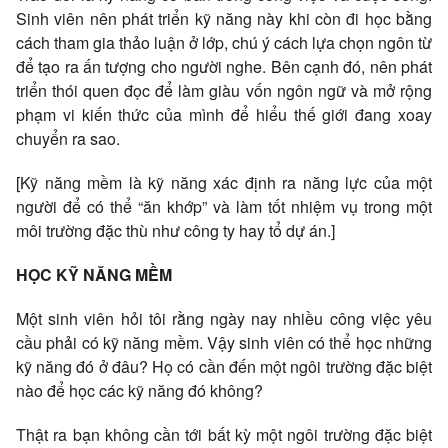
Sinh viên nên phát triển kỹ năng này khi còn đi học bằng
cách tham gia thảo luận ở lớp, chú ý cách lựa chọn ngôn từ
để tạo ra ấn tượng cho người nghe. Bên cạnh đó, nên phát
triển thói quen đọc để làm giàu vốn ngôn ngữ và mở rộng
phạm vi kiến thức của mình để hiểu thế giới đang xoay
chuyển ra sao.
[Kỹ năng mềm là kỹ năng xác định ra năng lực của một
người để có thể “ăn khớp” và làm tốt nhiệm vụ trong một
môi trường đặc thù như công ty hay tổ dự án.]
HỌC KỸ NĂNG MỀM
Một sinh viên hỏi tôi rằng ngày nay nhiều công việc yêu
cầu phải có kỹ năng mềm. Vậy sinh viên có thể học những
kỹ năng đó ở đâu? Họ có cần đến một ngôi trường đặc biệt
nào để học các kỹ năng đó không?
Thật ra bạn không cần tới bất kỳ một ngôi trường đặc biệt