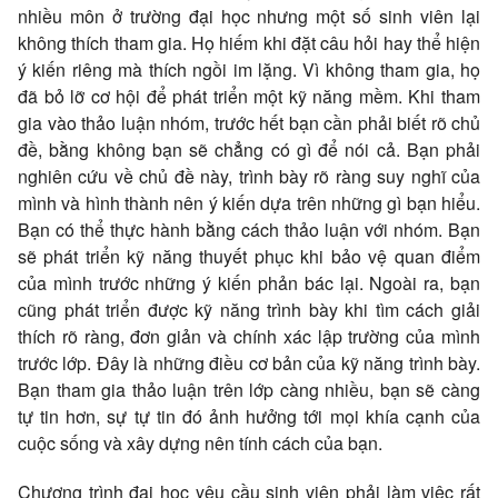
nhiều môn ở trường đại học nhưng một số sinh viên lại
không thích tham gia. Họ hiếm khi đặt câu hỏi hay thể hiện
ý kiến riêng mà thích ngồi im lặng. Vì không tham gia, họ
đã bỏ lỡ cơ hội để phát triển một kỹ năng mềm. Khi tham
gia vào thảo luận nhóm, trước hết bạn cần phải biết rõ chủ
đề, bằng không bạn sẽ chẳng có gì để nói cả. Bạn phải
nghiên cứu về chủ đề này, trình bày rõ ràng suy nghĩ của
mình và hình thành nên ý kiến dựa trên những gì bạn hiểu.
Bạn có thể thực hành bằng cách thảo luận với nhóm. Bạn
sẽ phát triển kỹ năng thuyết phục khi bảo vệ quan điểm
của mình trước những ý kiến phản bác lại. Ngoài ra, bạn
cũng phát triển được kỹ năng trình bày khi tìm cách giải
thích rõ ràng, đơn giản và chính xác lập trường của mình
trước lớp. Đây là những điều cơ bản của kỹ năng trình bày.
Bạn tham gia thảo luận trên lớp càng nhiều, bạn sẽ càng
tự tin hơn, sự tự tin đó ảnh hưởng tới mọi khía cạnh của
cuộc sống và xây dựng nên tính cách của bạn.
Chương trình đại học yêu cầu sinh viên phải làm việc rất