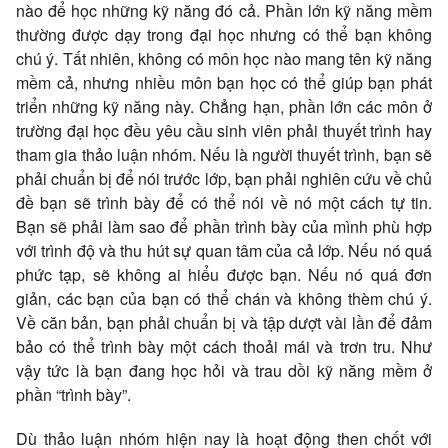
nào để học những kỹ năng đó cả. Phần lớn kỹ năng mềm
thường được dạy trong đại học nhưng có thể bạn không
chú ý. Tất nhiên, không có môn học nào mang tên kỹ năng
mềm cả, nhưng nhiều môn bạn học có thể giúp bạn phát
triển những kỹ năng này. Chẳng hạn, phần lớn các môn ở
trường đại học đều yêu cầu sinh viên phải thuyết trình hay
tham gia thảo luận nhóm. Nếu là người thuyết trình, bạn sẽ
phải chuẩn bị để nói trước lớp, bạn phải nghiên cứu về chủ
đề bạn sẽ trình bày để có thể nói về nó một cách tự tin.
Bạn sẽ phải làm sao để phần trình bày của mình phù hợp
với trình độ và thu hút sự quan tâm của cả lớp. Nếu nó quá
phức tạp, sẽ không ai hiểu được bạn. Nếu nó quá đơn
giản, các bạn của bạn có thể chán và không thèm chú ý.
Về căn bản, bạn phải chuẩn bị và tập dượt vài lần để đảm
bảo có thể trình bày một cách thoải mái và trơn tru. Như
vậy tức là bạn đang học hỏi và trau dồi kỹ năng mềm ở
phần “trình bày”.
Dù thảo luận nhóm hiện nay là hoạt động then chốt với