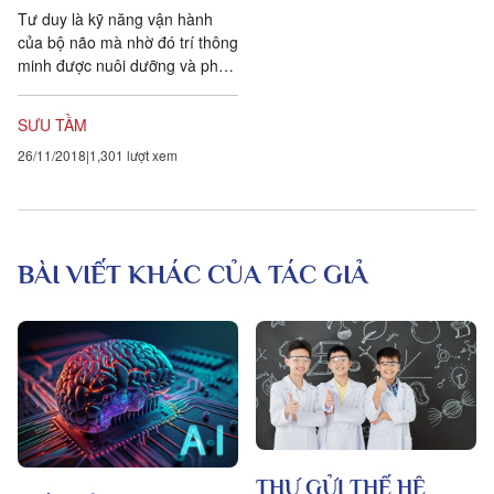
Tư duy là kỹ năng vận hành
của bộ não mà nhờ đó trí thông
minh được nuôi dưỡng và phát
triển
SƯU TẦM
26/11/2018
1,301 lượt xem
BÀI VIẾT KHÁC CỦA TÁC GIẢ
THƯ GỬI THẾ HỆ