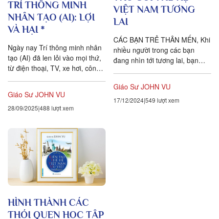
TRÍ THÔNG MINH
VIỆT NAM TƯƠNG
NHÂN TẠO (AI): LỢI
LAI
VÀ HẠI *
CÁC BẠN TRẺ THÂN MẾN, Khi
Ngày nay Trí thông minh nhân
nhiều người trong các bạn
tạo (AI) đã len lỏi vào mọi thứ,
đang nhìn tới tương lai, bạn
từ điện thoại, TV, xe hơi, công
nên biết rằng thế giới của
xưởng, văn phòng và bắt đầu
tương lai sẽ khác với ngày
Giáo Sư JOHN VU
xâm nhập vào...
nay....
Giáo Sư JOHN VU
17/12/2024
549 lượt xem
28/09/2025
488 lượt xem
HÌNH THÀNH CÁC
THÓI QUEN HỌC TẬP