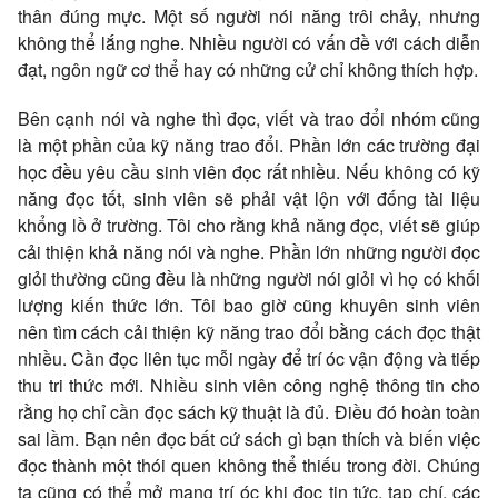
thân đúng mực. Một số người nói năng trôi chảy, nhưng
không thể lắng nghe. Nhiều người có vấn đề với cách diễn
đạt, ngôn ngữ cơ thể hay có những cử chỉ không thích hợp.
Bên cạnh nói và nghe thì đọc, viết và trao đổi nhóm cũng
là một phần của kỹ năng trao đổi. Phần lớn các trường đại
học đều yêu cầu sinh viên đọc rất nhiều. Nếu không có kỹ
năng đọc tốt, sinh viên sẽ phải vật lộn với đống tài liệu
khổng lồ ở trường. Tôi cho rằng khả năng đọc, viết sẽ giúp
cải thiện khả năng nói và nghe. Phần lớn những người đọc
giỏi thường cũng đều là những người nói giỏi vì họ có khối
lượng kiến thức lớn. Tôi bao giờ cũng khuyên sinh viên
nên tìm cách cải thiện kỹ năng trao đổi bằng cách đọc thật
nhiều. Cần đọc liên tục mỗi ngày để trí óc vận động và tiếp
thu tri thức mới. Nhiều sinh viên công nghệ thông tin cho
rằng họ chỉ cần đọc sách kỹ thuật là đủ. Điều đó hoàn toàn
sai lầm. Bạn nên đọc bất cứ sách gì bạn thích và biến việc
đọc thành một thói quen không thể thiếu trong đời. Chúng
ta cũng có thể mở mang trí óc khi đọc tin tức, tạp chí, các